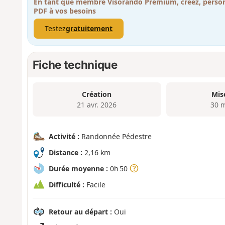
En tant que membre Visorando Premium, créez, person
PDF à vos besoins
Testez
gratuitement
Fiche technique
Création
Mis
21 avr. 2026
30 
Activité :
Randonnée Pédestre
Distance :
2,16 km
Durée moyenne :
0h 50
Difficulté :
Facile
Retour au départ :
Oui