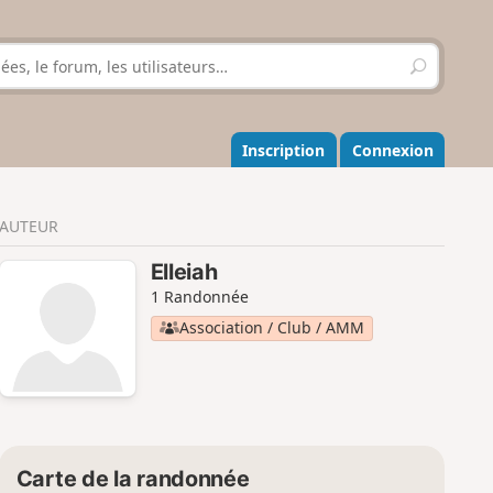
R
e
c
h
e
Inscription
Connexion
r
c
h
AUTEUR
e
r
Elleiah
1 Randonnée
Association / Club / AMM
Carte de la randonnée