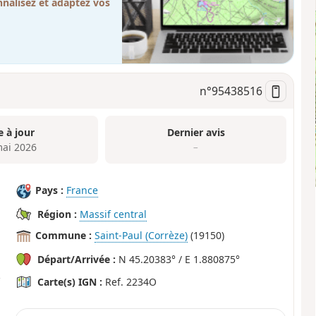
nalisez et adaptez vos
n°
95438516
e à jour
Dernier avis
mai 2026
–
Pays :
France
Région :
Massif central
Commune :
Saint-Paul (Corrèze)
(19150)
Départ/Arrivée :
N 45.20383° / E 1.880875°
Carte(s) IGN :
Ref. 2234O