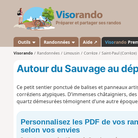
V
i
s
o
r
a
Outils
Randonnées
Aide ↗
Viso
rando
Pre
n
Visorando
Randonnées
Limousin
Corrèze
Saint-Paul (Corrèze)
d
o
Autour du Sauvage au dépa
Ce petit sentier ponctué de balises et panneaux art
corréziens atypiques. D’immenses châtaigniers, des 
quartz démesurées témoignent d’une autre époque, 
Personnalisez les PDF de vos r
selon vos envies