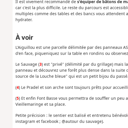
Il est vivement recommandé de
s'équiper de bâtons de m
car c'est la plus difficile. Le reste du parcours est acces
multiples comme des tables et des bancs vous attendent al
hydrater.
À voir
L'Aiguillou est une parcelle délimitée par des panneaux A
d'en face, piqueniquez sur la table en rondins ou observe
Le Sauvage (
3
) est "privé" (délimité par du grillage) mais 
panneau et découvrez une forêt plus dense dans la suite d
source de la Louche bleue" qui est un petit bijou du passé
(
4
) Le Pradel et son arche sont toujours prêts pour accueilli
(
5
) Et enfin Font Basse vous permettra de souffler un peu 
Vieillemaringe et sa place.
Petite précision : le sentier est balisé et entretenu bénév
instagram et facebook ; @autour du sauvage).