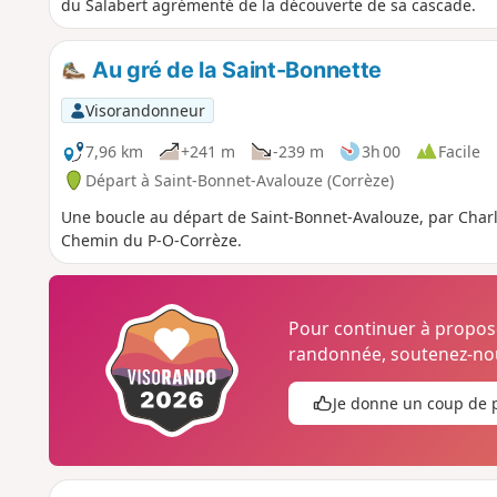
du Salabert agrémenté de la découverte de sa cascade.
Au gré de la Saint-Bonnette
Visorandonneur
7,96 km
+241 m
-239 m
3h 00
Facile
Départ à Saint-Bonnet-Avalouze (Corrèze)
Une boucle au départ de Saint-Bonnet-Avalouze, par Charlu
Chemin du P-O-Corrèze.
Pour continuer à propo
randonnée, soutenez-nou
Je donne un coup de 