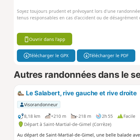
Soyez toujours prudent et prévoyant lors d'une randonnée. 
tenus responsables en cas d'accident ou de désagrément q
Ouvrir dans l'app
Télécharger le GPX
Télécharger le PDF
Autres randonnées dans le s
Le Salabert, rive gauche et rive droite
Visorandonneur
8,18 km
+210 m
-218 m
2h 55
Facile
Départ à Saint-Martial-de-Gimel (Corrèze)
Au départ de Saint-Martial-de-Gimel, une belle balade avec