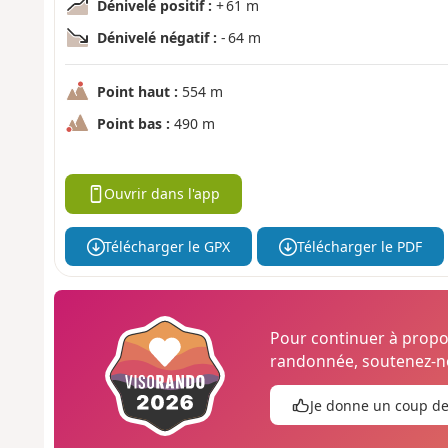
Dénivelé positif :
+ 61 m
Dénivelé négatif :
- 64 m
Point haut :
554 m
Point bas :
490 m
Ouvrir dans l'app
Télécharger le GPX
Télécharger le PDF
Pour continuer à prop
randonnée, soutenez-no
Je donne un coup d