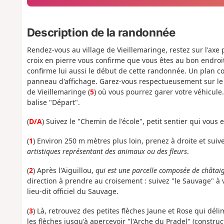
Description de la randonnée
Rendez-vous au village de Vieillemaringe, restez sur l'axe 
croix en pierre vous confirme que vous êtes au bon endroi
confirme lui aussi le début de cette randonnée. Un plan co
panneau d'affichage. Garez-vous respectueusement sur le b
de Vieillemaringe (
5
) où vous pourrez garer votre véhicule.
balise "Départ".
(
D/A
) Suivez le "Chemin de l'école", petit sentier qui vo
(
1
) Environ 250 m mètres plus loin, prenez à droite et suiv
artistiques représentant des animaux ou des fleurs
.
(
2
) Après l'Aiguillou,
qui est une parcelle composée de châtaig
direction à prendre au croisement : suivez "le Sauvage" à 
lieu-dit officiel du Sauvage.
(
3
) Là, retrouvez des petites flèches Jaune et Rose qui déli
les flèches jusqu'à apercevoir "l'Arche du Pradel" (construc