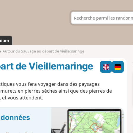
mium
Autour du Sauvage au départ de Vieillemaringe
rt de Vieillemaringe
istiques vous fera voyager dans des paysages
murets en pierres sèches ainsi que des pierres de
et vous attendent.
andonnées