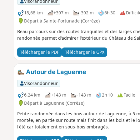
Visorandonneur
18,68 km
+397 m
-392 m
6h 30
Difficil
Départ à Sainte-Fortunade (Corrèze)
Beau parcours sur des routes tranquilles et des larges ch
randonnée permet d'admirer l'extérieur du Château de Sai
Télécharger le PDF
Télécharger le GPX
Autour de Laguenne
Visorandonneur
6,24 km
+143 m
-143 m
2h 10
Facile
Départ à Laguenne (Corrèze)
Petite randonnée dans les bois autour de Laguenne, à 5 
montée, en partie sur route mais finit dans les bois et le l
l'été car totalement en sous-bois ombragés.