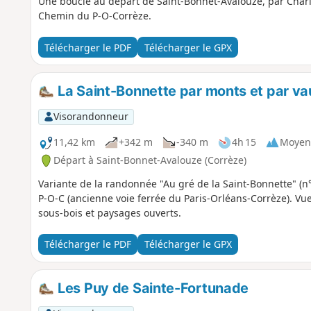
Une boucle au départ de Saint-Bonnet-Avalouze, par Charlu
Chemin du P-O-Corrèze.
Télécharger le PDF
Télécharger le GPX
La Saint-Bonnette par monts et par va
Visorandonneur
11,42 km
+342 m
-340 m
4h 15
Moyen
Départ à Saint-Bonnet-Avalouze (Corrèze)
Variante de la randonnée "Au gré de la Saint-Bonnette" (n°
P-O-C (ancienne voie ferrée du Paris-Orléans-Corrèze). Vu
sous-bois et paysages ouverts.
Télécharger le PDF
Télécharger le GPX
Les Puy de Sainte-Fortunade