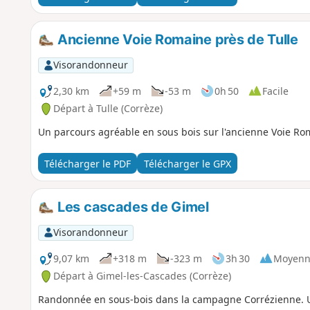
Ancienne Voie Romaine près de Tulle
Visorandonneur
2,30 km
+59 m
-53 m
0h 50
Facile
Départ à Tulle (Corrèze)
Un parcours agréable en sous bois sur l'ancienne Voie Ro
Télécharger le PDF
Télécharger le GPX
Les cascades de Gimel
Visorandonneur
9,07 km
+318 m
-323 m
3h 30
Moyenn
Départ à Gimel-les-Cascades (Corrèze)
Randonnée en sous-bois dans la campagne Corrézienne. Un 