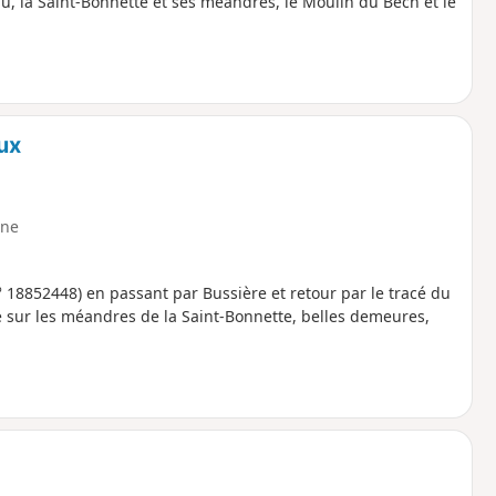
, la Saint-Bonnette et ses méandres, le Moulin du Bech et le
ux
ne
 18852448) en passant par Bussière et retour par le tracé du
e sur les méandres de la Saint-Bonnette, belles demeures,