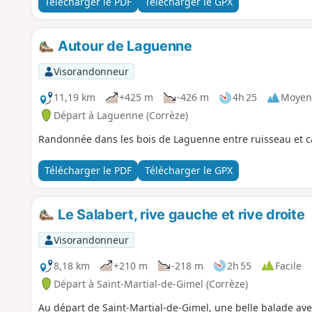
Télécharger le PDF
Télécharger le GPX
Autour de Laguenne
Visorandonneur
11,19 km
+425 m
-426 m
4h 25
Moyen
Départ à Laguenne (Corrèze)
Randonnée dans les bois de Laguenne entre ruisseau et c
Télécharger le PDF
Télécharger le GPX
Le Salabert, rive gauche et rive droite
Visorandonneur
8,18 km
+210 m
-218 m
2h 55
Facile
Départ à Saint-Martial-de-Gimel (Corrèze)
Au départ de Saint-Martial-de-Gimel, une belle balade avec