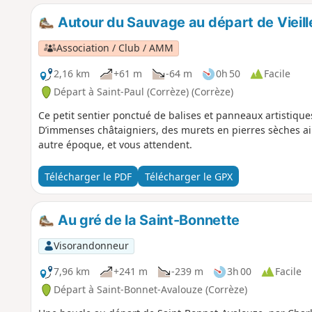
Autour du Sauvage au départ de Vieil
Association / Club / AMM
2,16 km
+61 m
-64 m
0h 50
Facile
Départ à Saint-Paul (Corrèze) (Corrèze)
Ce petit sentier ponctué de balises et panneaux artistiqu
D’immenses châtaigniers, des murets en pierres sèches a
autre époque, et vous attendent.
Télécharger le PDF
Télécharger le GPX
Au gré de la Saint-Bonnette
Visorandonneur
7,96 km
+241 m
-239 m
3h 00
Facile
Départ à Saint-Bonnet-Avalouze (Corrèze)