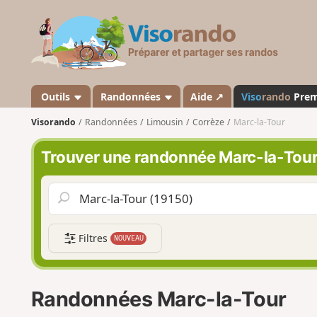
V
i
s
o
r
a
Outils
Randonnées
Aide ↗
Viso
rando
Pre
n
Visorando
Randonnées
Limousin
Corrèze
Marc-la-Tour
d
o
Trouver une randonnée Marc-la-Tou
Filtres
NOUVEAU
Randonnées Marc-la-Tour