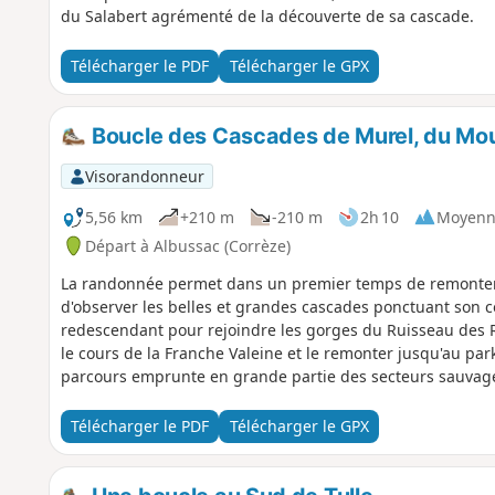
du Salabert agrémenté de la découverte de sa cascade.
Télécharger le PDF
Télécharger le GPX
Boucle des Cascades de Murel, du Moul
Visorandonneur
5,56 km
+210 m
-210 m
2h 10
Moyenn
Départ à Albussac (Corrèze)
La randonnée permet dans un premier temps de remonter l
d'observer les belles et grandes cascades ponctuant son c
redescendant pour rejoindre les gorges du Ruisseau des R
le cours de la Franche Valeine et le remonter jusqu'au pa
parcours emprunte en grande partie des secteurs sauvages
Télécharger le PDF
Télécharger le GPX