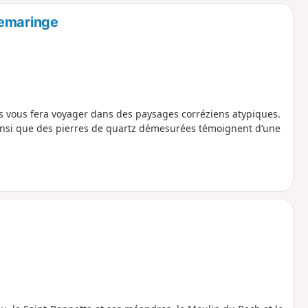
o
a
lemaringe
i
m
p
es vous fera voyager dans des paysages corréziens atypiques.
insi que des pierres de quartz démesurées témoignent d’une