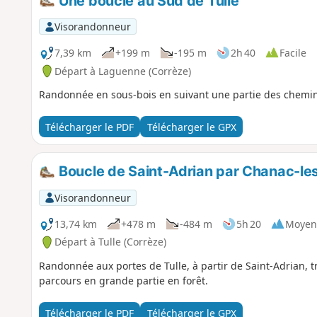
Une boucle au Sud de Tulle
Visorandonneur
7,39 km
+199 m
-195 m
2h 40
Facile
Départ à Laguenne (Corrèze)
Randonnée en sous-bois en suivant une partie des chemin
Télécharger le PDF
Télécharger le GPX
Boucle de Saint-Adrian par Chanac-le
Visorandonneur
13,74 km
+478 m
-484 m
5h 20
Moyen
Départ à Tulle (Corrèze)
Randonnée aux portes de Tulle, à partir de Saint-Adrian, 
parcours en grande partie en forêt.
Télécharger le PDF
Télécharger le GPX