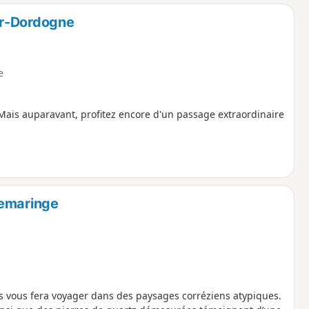
o
a
ur-Dordogne
i
m
p
e
. Mais auparavant, profitez encore d'un passage extraordinaire
lemaringe
es vous fera voyager dans des paysages corréziens atypiques.