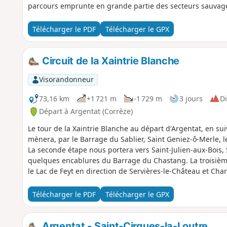
parcours emprunte en grande partie des secteurs sauvages
Télécharger le PDF
Télécharger le GPX
Circuit de la Xaintrie Blanche
Visorandonneur
73,16 km
+1 721 m
-1 729 m
3 jours
Di
Départ à Argentat (Corrèze)
Le tour de la Xaintrie Blanche au départ d'Argentat, en 
mènera, par le Barrage du Sablier, Saint Geniez-ô-Merle, l
La seconde étape nous portera vers Saint-Julien-aux-Bois, 
quelques encablures du Barrage du Chastang. La troisièm
le Lac de Feyt en direction de Servières-le-Château et Char
Télécharger le PDF
Télécharger le GPX
Argentat - Saint-Cirgues-la-Loutre