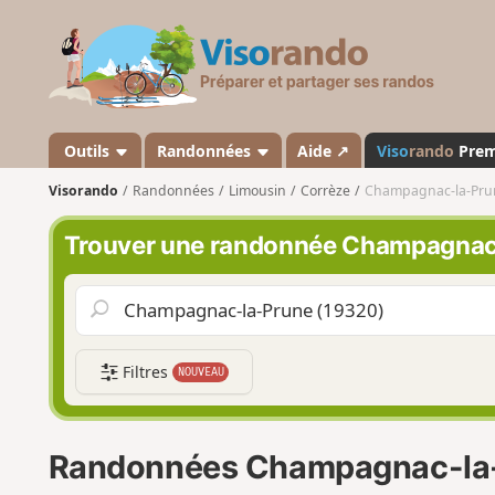
V
i
s
o
r
a
Outils
Randonnées
Aide ↗
Viso
rando
Pre
n
Visorando
Randonnées
Limousin
Corrèze
Champagnac-la-Pru
d
o
Trouver une randonnée Champagnac
Filtres
NOUVEAU
Randonnées Champagnac-la