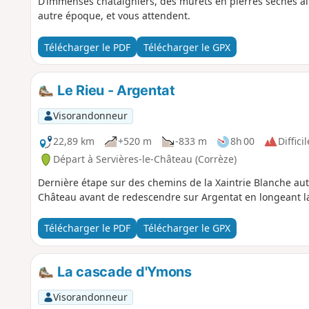
D’immenses châtaigniers, des murets en pierres sèches a
autre époque, et vous attendent.
Télécharger le PDF
Télécharger le GPX
Le Rieu - Argentat
Visorandonneur
22,89 km
+520 m
-833 m
8h 00
Difficil
Départ à Servières-le-Château (Corrèze)
Dernière étape sur des chemins de la Xaintrie Blanche au
Château avant de redescendre sur Argentat en longeant la 
Télécharger le PDF
Télécharger le GPX
La cascade d'Ymons
Visorandonneur