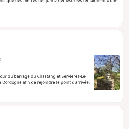
insi que des pierres de quartz démesurées témoignent d’une
e
tour du barrage du Chastang et Servières-Le-
Dordogne afin de rejoindre le point d'arrivée.