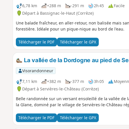
6,78 km
+288 m
-291 m
2h 45
Facile
Départ à Bassignac-le-Haut (Corrèze)
Une balade fraîcheur, en aller-retour, non balisée mais sa
forestière. Idéale pour un pique-nique au bord de l'eau.
Télécharger le PDF
Télécharger le GPX
La vallée de la Dordogne au pied de S
Visorandonneur
7,11 km
+382 m
-377 m
3h 05
Moyenn
Départ à Servières-le-Château (Corrèze)
Belle randonnée sur un versant ensoleillé de la vallée de 
la Glane, dominé par le village de Servières-le-Château ré
Télécharger le PDF
Télécharger le GPX