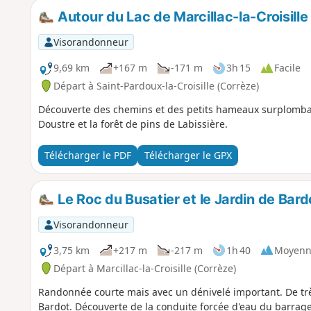
Autour du Lac de Marcillac-la-Croisille
Visorandonneur
9,69 km
+167 m
-171 m
3h 15
Facile
Départ à Saint-Pardoux-la-Croisille (Corrèze)
Découverte des chemins et des petits hameaux surplombant 
Doustre et la forêt de pins de Labissière.
Télécharger le PDF
Télécharger le GPX
Le Roc du Busatier et le Jardin de Bard
Visorandonneur
3,75 km
+217 m
-217 m
1h 40
Moyenn
Départ à Marcillac-la-Croisille (Corrèze)
Randonnée courte mais avec un dénivelé important. De trè
Bardot. Découverte de la conduite forcée d'eau du barrage électrique. Voir remarques de 