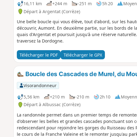
16,11 km
+244 m
-251 m
5h 20
Moyen
Départ à Argentat (Corrèze)
Une belle boucle qui vous élève, tout d'abord, sur les hau
découvrir, Aumont. En deuxième partie, sur les bords de l
quais d'Argentat et poursuit jusqu'à une réserve naturelle.
traversez la Dordogne.
Télécharger le PDF
Télécharger le GPX
Boucle des Cascades de Murel, du Moul
Visorandonneur
5,56 km
+210 m
-210 m
2h 10
Moyenn
Départ à Albussac (Corrèze)
La randonnée permet dans un premier temps de remonter l
d'observer les belles et grandes cascades ponctuant son c
redescendant pour rejoindre les gorges du Ruisseau des R
le cours de la Franche Valeine et le remonter jusqu'au pa