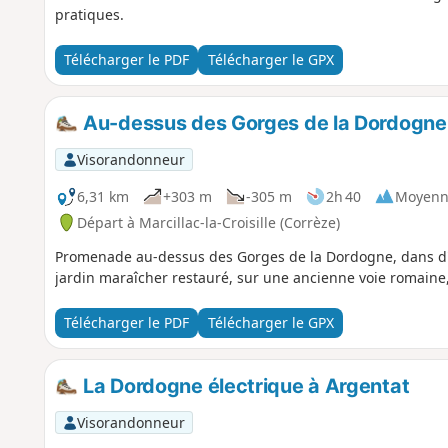
pratiques.
Télécharger le PDF
Télécharger le GPX
Au-dessus des Gorges de la Dordogne
Visorandonneur
6,31 km
+303 m
-305 m
2h 40
Moyenn
Départ à Marcillac-la-Croisille (Corrèze)
Promenade au-dessus des Gorges de la Dordogne, dans d'a
jardin maraîcher restauré, sur une ancienne voie romaine, 
Télécharger le PDF
Télécharger le GPX
La Dordogne électrique à Argentat
Visorandonneur