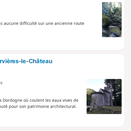
ns aucune difficulté sur une ancienne route
ervières-le-Château
e
la Dordogne où coulent les eaux vives de
puté pour son patrimoine architectural.