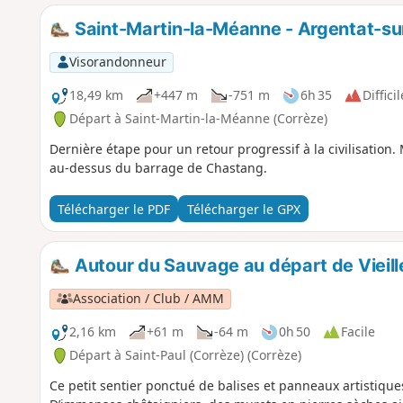
Saint-Martin-la-Méanne - Argentat-s
Visorandonneur
18,49 km
+447 m
-751 m
6h 35
Difficil
Départ à Saint-Martin-la-Méanne (Corrèze)
Dernière étape pour un retour progressif à la civilisation
au-dessus du barrage de Chastang.
Télécharger le PDF
Télécharger le GPX
Autour du Sauvage au départ de Vieil
Association / Club / AMM
2,16 km
+61 m
-64 m
0h 50
Facile
Départ à Saint-Paul (Corrèze) (Corrèze)
Ce petit sentier ponctué de balises et panneaux artistiqu