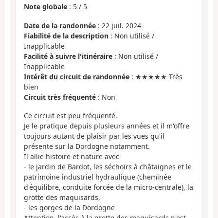
Note globale
:
5
/
5
Date de la randonnée
: 22 juil. 2024
Fiabilité de la description
: Non utilisé /
Inapplicable
Facilité à suivre l'itinéraire
: Non utilisé /
Inapplicable
Intérêt du circuit de randonnée
: ★★★★★ Très
bien
Circuit très fréquenté
: Non
Ce circuit est peu fréquenté.
Je le pratique depuis plusieurs années et il m'offre
toujours autant de plaisir par les vues qu'il
présente sur la Dordogne notamment.
Il allie histoire et nature avec
- le jardin de Bardot, les séchoirs à châtaignes et le
patrimoine industriel hydraulique (cheminée
d'équilibre, conduite forcée de la micro-centrale), la
grotte des maquisards,
- les gorges de la Dordogne
Attention, l'accès à la grotte des maquisards n'est