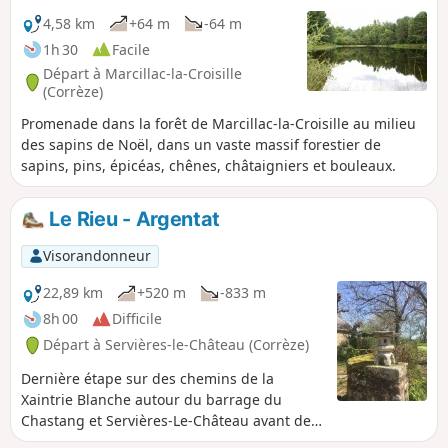
4,58 km
+64 m
-64 m
1h 30
Facile
Départ à Marcillac-la-Croisille
(Corrèze)
Promenade dans la forêt de Marcillac-la-Croisille au milieu
des sapins de Noël, dans un vaste massif forestier de
sapins, pins, épicéas, chênes, châtaigniers et bouleaux.
Le Rieu - Argentat
Visorandonneur
22,89 km
+520 m
-833 m
8h 00
Difficile
Départ à Servières-le-Château (Corrèze)
Dernière étape sur des chemins de la
Xaintrie Blanche autour du barrage du
Chastang et Servières-Le-Château avant de
redescendre sur Argentat en longeant la