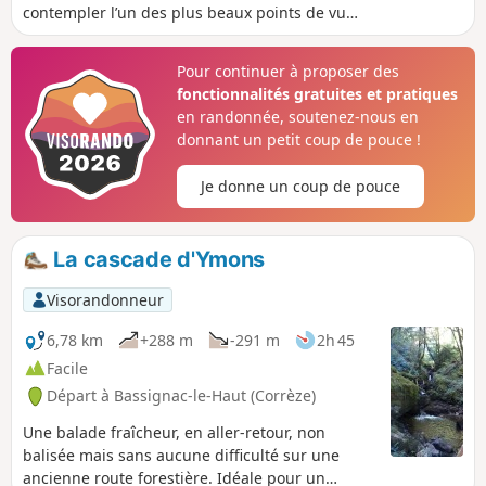
contempler l’un des plus beaux points de vue
sur la Dordogne. C'est une balade sans
difficulté avec une partie sur route peu
Pour continuer à proposer des
fréquentée.
fonctionnalités gratuites et pratiques
en randonnée, soutenez-nous en
donnant un petit coup de pouce !
Je donne un coup de pouce
La cascade d'Ymons
Visorandonneur
6,78 km
+288 m
-291 m
2h 45
Facile
Départ à Bassignac-le-Haut (Corrèze)
Une balade fraîcheur, en aller-retour, non
balisée mais sans aucune difficulté sur une
ancienne route forestière. Idéale pour un