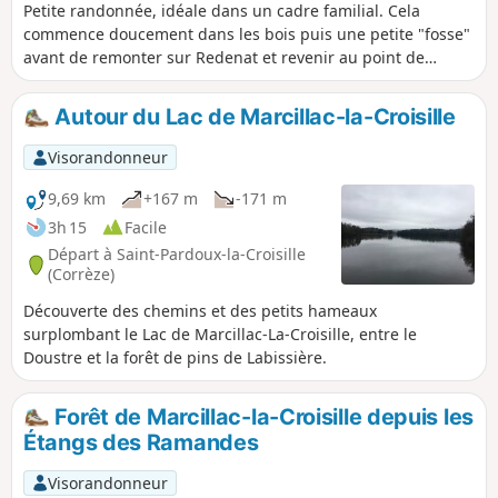
Petite randonnée, idéale dans un cadre familial. Cela
commence doucement dans les bois puis une petite "fosse"
avant de remonter sur Redenat et revenir au point de
départ. Aucun trafic garanti. Les chemins boisés sont
entretenus et la portion de route reste sûre.
Autour du Lac de Marcillac-la-Croisille
Visorandonneur
9,69 km
+167 m
-171 m
3h 15
Facile
Départ à Saint-Pardoux-la-Croisille
(Corrèze)
Découverte des chemins et des petits hameaux
surplombant le Lac de Marcillac-La-Croisille, entre le
Doustre et la forêt de pins de Labissière.
Forêt de Marcillac-la-Croisille depuis les
Étangs des Ramandes
Visorandonneur