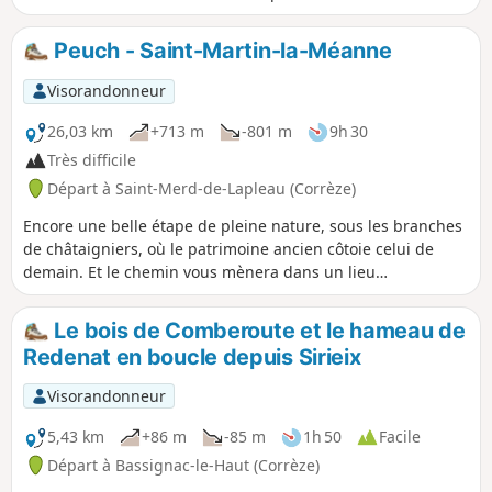
pique-nique au bord de l'eau.
Peuch - Saint-Martin-la-Méanne
Visorandonneur
26,03 km
+713 m
-801 m
9h 30
Très difficile
Départ à Saint-Merd-de-Lapleau (Corrèze)
Encore une belle étape de pleine nature, sous les branches
de châtaigniers, où le patrimoine ancien côtoie celui de
demain. Et le chemin vous mènera dans un lieu
improbable, le jardin de Bardot.
Le bois de Comberoute et le hameau de
Redenat en boucle depuis Sirieix
Visorandonneur
5,43 km
+86 m
-85 m
1h 50
Facile
Départ à Bassignac-le-Haut (Corrèze)