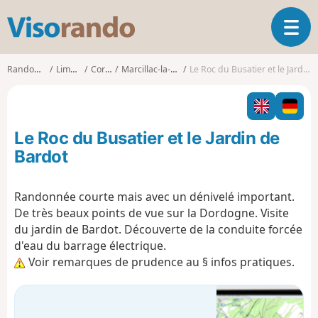
V
O
i
u
s
v
o
Randonnées
Limousin
Corrèze
Marcillac-la-Croisille
Le Roc du Busatier et le Jardin de Bardot
r
r
i
a
r
n
l
d
Le Roc du Busatier et le Jardin de
a
o
n
Bardot
a
v
Randonnée courte mais avec un dénivelé important.
i
De très beaux points de vue sur la Dordogne. Visite
g
a
du jardin de Bardot. Découverte de la conduite forcée
t
d'eau du barrage électrique.
i
Voir remarques de prudence au § infos pratiques.
o
n