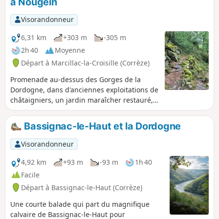
à Nougein
Visorandonneur
6,31 km
+303 m
-305 m
2h 40
Moyenne
Départ à Marcillac-la-Croisille (Corrèze)
Promenade au-dessus des Gorges de la
Dordogne, dans d'anciennes exploitations de
châtaigniers, un jardin maraîcher restauré,
sur une ancienne voie romaine, des pistes et
des sentiers forestiers.
Bassignac-le-Haut et la Dordogne
Visorandonneur
4,92 km
+93 m
-93 m
1h 40
Facile
Départ à Bassignac-le-Haut (Corrèze)
Une courte balade qui part du magnifique
calvaire de Bassignac-le-Haut pour