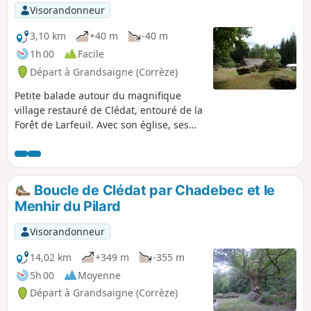
Visorandonneur
3,10 km
+40 m
-40 m
1h 00
Facile
Départ à Grandsaigne (Corrèze)
Petite balade autour du magnifique
village restauré de Clédat, entouré de la
Forêt de Larfeuil. Avec son église, ses
fontaines et ses petites maisons en
pierres et toits de chaume, Clédat vous
fera voyager dans le temps.
Boucle de Clédat par Chadebec et le
Menhir du Pilard
Visorandonneur
14,02 km
+349 m
-355 m
5h 00
Moyenne
Départ à Grandsaigne (Corrèze)