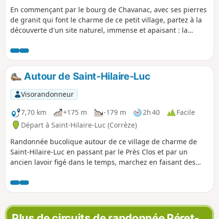
En commençant par le bourg de Chavanac, avec ses pierres
de granit qui font le charme de ce petit village, partez à la
découverte d'un site naturel, immense et apaisant : la
tourbière du Longeyroux où vous pourrez observer et
entendre une multitude de choses.
Autour de Saint-Hilaire-Luc
Visorandonneur
7,70 km
+175 m
-179 m
2h 40
Facile
Départ à Saint-Hilaire-Luc (Corrèze)
Randonnée bucolique autour de ce village de charme de
Saint-Hilaire-Luc en passant par le Près Clos et par un
ancien lavoir figé dans le temps, marchez en faisant des
huit à travers les bois et les prairies.
Plus de circuits de randonnée Péret-