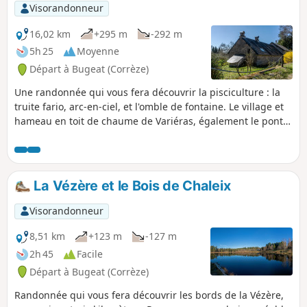
Visorandonneur
16,02 km
+295 m
-292 m
5h 25
Moyenne
Départ à Bugeat (Corrèze)
Une randonnée qui vous fera découvrir la pisciculture : la
truite fario, arc-en-ciel, et l'omble de fontaine. Le village et
hameau en toit de chaume de Variéras, également le pont
de l'époque carolingienne, entre Variéras et Pérols-sur-
Vézère. Des passages sur routes goudronnées,
très peu fréquentées.
La Vézère et le Bois de Chaleix
Visorandonneur
8,51 km
+123 m
-127 m
2h 45
Facile
Départ à Bugeat (Corrèze)
Randonnée qui vous fera découvrir les bords de la Vézère,