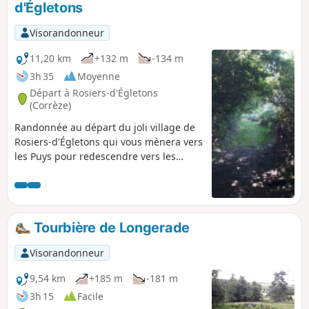
d'Égletons
Visorandonneur
11,20 km
+132 m
-134 m
3h 35
Moyenne
Départ à Rosiers-d'Égletons
(Corrèze)
Randonnée au départ du joli village de
Rosiers-d'Égletons qui vous mènera vers
les Puys pour redescendre vers les
étangs, au milieu des bois et des
champs. 70% du circuit est en forêt.
Balisage Jaune
Tourbière de Longerade
Visorandonneur
9,54 km
+185 m
-181 m
3h 15
Facile