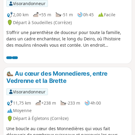
Visorandonneur
2,00 km
+55 m
-51 m
0h 45
Facile
Départ à Soudeilles (Corrèze)
S'offrir une parenthèse de douceur pour toute la famille,
dans un cadre enchanteur, le long du Deiro, où l’histoire
des moulins rénovés vous est contée. Un endroit
rafraîchissant pendant les étés chauds, où vous pourrez
tremper les pieds pour les plus courageux, voire trouver
des petits bassins en traversant le Deiro.
Au cœur des Monnedieres, entre
Vedrenne et la Brette
Visorandonneur
11,75 km
+238 m
-233 m
4h 00
Moyenne
Départ à Égletons (Corrèze)
Une boucle au cœur des Monnedières qui vous fait
découvrir de nombreux ruisseaux et parcourir les puys