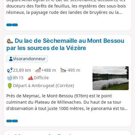
douceurs des forêts de feuillus, les mystères des sous-bois
résineux, la paysage rude des landes de bruyères ou la
fraicheur du bord de l'eau ! balade bucolique à faire en
famille !
Du lac de Sèchemaille au Mont Bessou
par les sources de la Vézère
Visorandonneur
23,89 km
+488 m
-495 m
8h 15
Difficile
Départ à Ambrugeat (Corrèze)
Près de Meymac, le Mont-Bessou (976m) est le point
culminant du Plateau de Millevaches. Du haut de sa tour
d'observation à tout juste 1000 mètres, le panorama est tout
simplement magnifique. Cette randonnée y accède par les
sources de la Vézère à travers les tourbières de Longéroux
au pied du Puy Pendu.