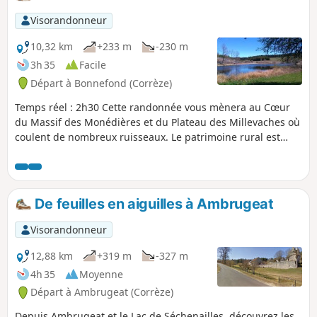
Visorandonneur
10,32 km
+233 m
-230 m
3h 35
Facile
Départ à Bonnefond (Corrèze)
Temps réel : 2h30 Cette randonnée vous mènera au Cœur
du Massif des Monédières et du Plateau des Millevaches où
coulent de nombreux ruisseaux. Le patrimoine rural est
aussi riche en pierres, croix, menhirs et ponts planches.
L'hiver vous pourrez faire ce circuit en ski de fond.
De feuilles en aiguilles à Ambrugeat
Visorandonneur
12,88 km
+319 m
-327 m
4h 35
Moyenne
Départ à Ambrugeat (Corrèze)
Depuis Ambrugeat et le Lac de Séchenailles, découvrez les