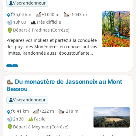
promesses pour admirer les multiples
Visorandonneur
facettes de la montagne limousine !
35,04 km
+1 040 m
-1 043 m
13h 00
Très difficile
Départ à Pradines (Corrèze)
Préparez vos mollets et partez à la conquête
des puys des Monèdières en repoussant vos
limites. Randonnée aussi époustouflante
qu’épuisante. De belles forêts, de superbes
panoramas. Prévoir des chaussettes de
rechange : quelques ruisseaux à traverser.
Quelques kilomètres de route cumulés au
Du monastère de Jassonneix au Mont
total (~5), mais très, très peu de circulation.
Bessou
Visorandonneur
6,41 km
+222 m
-218 m
2h 30
Facile
Départ à Meymac (Corrèze)