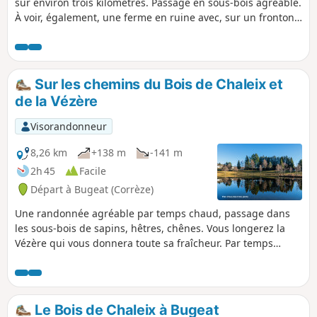
sur environ trois kilomètres. Passage en sous-bois agréable.
À voir, également, une ferme en ruine avec, sur un fronton,
la date de construction 1886. Randonnée à faire par temps
sec, quelques passages de ruisseaux qui peuvent s'avérer
boueux par temps de pluie, et impraticable si la Vézère est
en crue.
Sur les chemins du Bois de Chaleix et
de la Vézère
Visorandonneur
8,26 km
+138 m
-141 m
2h 45
Facile
Départ à Bugeat (Corrèze)
Une randonnée agréable par temps chaud, passage dans
les sous-bois de sapins, hêtres, chênes. Vous longerez la
Vézère qui vous donnera toute sa fraîcheur. Par temps
humide, quelques passages de ruisseaux pouvant être très
boueux le long de la Vézère. Prévoir chaussures de marche
et bâtons.
Le Bois de Chaleix à Bugeat