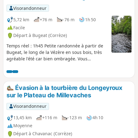
Visorandonneur
5,72 km
+76 m
-76 m
1h 50
Facile
Départ à Bugeat (Corrèze)
Temps réel : 1h45 Petite randonnée à partir de
Bugeat, le long de la Vézère en sous bois, très
agréable l'été car bien ombragée. Vous
découvrirez les méandres de la Vézère par un
chemin étroit tout au bord de la rivière. Peu
praticable en hiver car très humide.
Évasion à la tourbière du Longeyroux
sur le Plateau de Millevaches
Visorandonneur
13,45 km
+116 m
-123 m
4h 10
Moyenne
Départ à Chavanac (Corrèze)