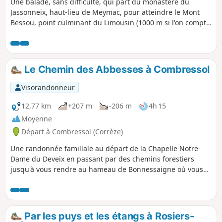
Une balade, sans difficulté, qui part du monastère du
Jassonneix, haut-lieu de Meymac, pour atteindre le Mont
Bessou, point culminant du Limousin (1000 m si l'on compte
la tour panoramique). La promenade emprunte des sentiers
en forêt, et une petite route peu fréquentée.
Le Chemin des Abbesses à Combressol
Visorandonneur
12,77 km
+207 m
-206 m
4h 15
Moyenne
Départ à Combressol (Corrèze)
Une randonnée famillale au départ de la Chapelle Notre-
Dame du Deveix en passant par des chemins forestiers
jusqu'à vous rendre au hameau de Bonnessaigne où vous
pourrez rechercher les pierres de réemploi sur les maisons
des villageois qui appartenaient à l'époque à une ancienne
abbaye.
Par les puys et les étangs à Rosiers-