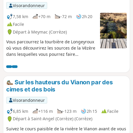
Visorandonneur
7,58 km
+70 m
-72 m
2h 20
Facile
Départ à Meymac (Corrèze)
Vous parcourrez la tourbière de Longeyroux
où vous découvrirez les sources de la Vézère
dans lesquelles vous pourrez faire
trempette. Vous pourrez faire aussi un
parcours de découverte de la tourbière avec
des tableaux pédagogiques.
Sur les hauteurs du Vianon par des
cimes et des bois
Visorandonneur
6,85 km
+116 m
-123 m
2h 15
Facile
Départ à Saint-Angel (Corrèze) (Corrèze)
Suivez le cours paisible de la rivière le Vianon avant de vous