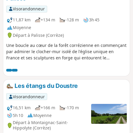
Visorandonneur
11,87 km
+134 m
-128 m
3h 45
Moyenne
Départ à Palisse (Corrèze)
Une boucle au cœur de la forêt corrézienne en commençant
par admirer le clocher-mur isolé de l'église unique en
France et ses sculptures en forge qui entourent le
monument. Partez à la découverte des bois feuillus et
résineux à travers les sons des arbres, des oiseaux et voire
si vous avez de chance de rencontrer des animaux
sauvages.
Les étangs du Doustre
Visorandonneur
16,51 km
+166 m
-170 m
5h 10
Moyenne
Départ à Montaignac-Saint-
Hippolyte (Corrèze)