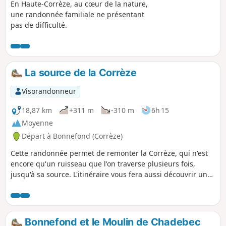
En Haute-Corrèze, au cœur de la nature,
une randonnée familiale ne présentant
pas de difficulté.
La source de la Corrèze
Visorandonneur
18,87 km
+311 m
-310 m
6h 15
Moyenne
Départ à Bonnefond (Corrèze)
Cette randonnée permet de remonter la Corrèze, qui n'est
encore qu'un ruisseau que l'on traverse plusieurs fois,
jusqu'à sa source. L'itinéraire vous fera aussi découvrir un
riche petit patrimoine bâti dans les villages de Chadebec et
Bonnefond et dans les hameaux : croix, fontaines, puits,
ainsi qu'un menhir, un moulin et un tilleul remarquable.
Bonnefond et le Moulin de Chadebec