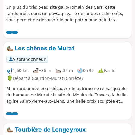
En plus du très beau site gallo-romain des Cars, cette
randonnée, dans un paysage varié de landes et de fotêts,
vous permet de découvrir le petit patrimoine bâti des
hameaux (croix, puits, ponts) et le beau village de
chaumières de Variégas.
Les chênes de Murat
Visorandonneur
1,60 km
+36 m
-35 m
0h 35
Facile
Départ à Gourdon-Murat (Corrèze)
Mini-randonnée pour découvrir le patrimoine remarquable
du hameau de Murat : le site du Moulin de Travers, la belle
église Saint-Pierre-aux-Liens, une belle croix sculptée et
deux très beaux chênes.
Tourbière de Longeyroux