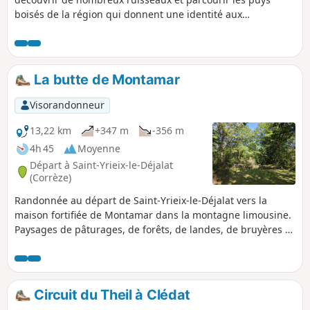
boisés de la région qui donnent une identité aux
montagnes limousines. Possibilité de variante par un circuit
de 8,5 km ; 2 h 45
La butte de Montamar
Visorandonneur
13,22 km
+347 m
-356 m
4h 45
Moyenne
Départ à Saint-Yrieix-le-Déjalat
(Corrèze)
Randonnée au départ de Saint-Yrieix-le-Déjalat vers la
maison fortifiée de Montamar dans la montagne limousine.
Paysages de pâturages, de forêts, de landes, de bruyères et
de cours d'eau. La randonnée longe un moment la Corrèze
avant de la franchir pour prendre de la hauteur vers le Puy
Lignou.
Circuit du Theil à Clédat