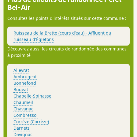
Bel-Air
Consultez les points d'intérêts situés sur cette commune :
Ruisseau de la Brette (cours d'eau) - Affluent du
ruisseau d'Égletons
Découvrez aussi les circuits de randonnée des communes
à proximité
Alleyrat
Ambrugeat
Bonnefond
Bugeat
Chapelle-Spinasse
Chaumeil
Chavanac
Combressol
Corrèze (Corrèze)
Darnets
Davignac