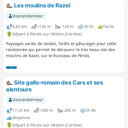
Les moulins de Razel
Visorandonneur
8,83 km
+128 m
-124 m
2h 55
Facile
Départ à Pérols-sur-Vézère (Corrèze)
Paysages variés de landes, forêts et pâturages pour cette
randonnée qui permet de découvrir le très beau site des
moulins de Razel, sur le Ruisseau de Pérols.
Site gallo-romain des Cars et ses
alentours
Visorandonneur
17,23 km
+260 m
-260 m
5h 40
Moyenne
Départ à Pérols-sur-Vézère (Corrèze)