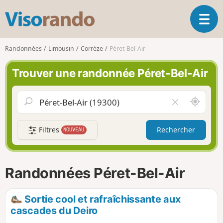
V
O
i
u
s
v
o
Randonnées
Limousin
Corrèze
Péret-Bel-Air
r
r
i
a
Trouver une randonnée Péret-Bel-Air
r
n
l
d
a
o
A
V
n
u
i
a
t
d
v
Filtres
Rechercher
NOUVEAU
o
e
i
u
r
g
r
l
a
d
e
Randonnées Péret-Bel-Air
t
e
c
i
m
h
o
o
a
Sortie cool et rafraîchissante aux
n
i
m
cascades du Deiro
p