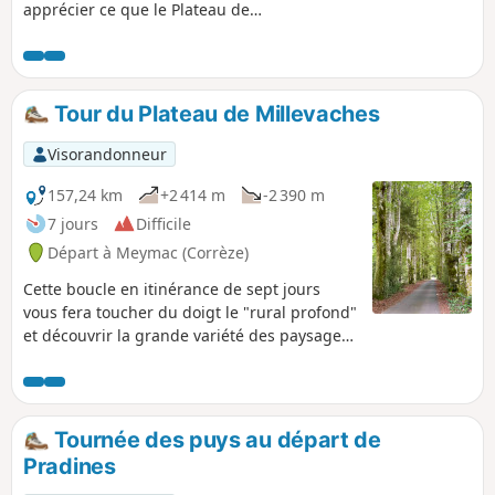
apprécier ce que le Plateau de
Millevaches peut offrir : des points de
vue, un petit bâti remarquable, un site
archéologique, des forêts et ruisseaux...
Un parcours plein de découvertes !
Tour du Plateau de Millevaches
Visorandonneur
157,24 km
+2 414 m
-2 390 m
7 jours
Difficile
Départ à Meymac (Corrèze)
Cette boucle en itinérance de sept jours
vous fera toucher du doigt le "rural profond"
et découvrir la grande variété des paysages
emblématiques du Plateau de Millevaches
en partant à la rencontre de la faune et flore
du territoire. Entre ruisseaux, tourbières,
étangs, landes à bruyères, genêts, grandes
Tournée des puys au départ de
prairies, brebis et vaches limousines, forêts,
Pradines
granit, chaume.... Ce tour tient toutes ses