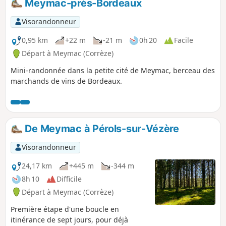
Meymac-près-Bordeaux
Visorandonneur
0,95 km
+22 m
-21 m
0h 20
Facile
Départ à Meymac (Corrèze)
Mini-randonnée dans la petite cité de Meymac, berceau des
marchands de vins de Bordeaux.
De Meymac à Pérols-sur-Vézère
Visorandonneur
24,17 km
+445 m
-344 m
8h 10
Difficile
Départ à Meymac (Corrèze)
Première étape d'une boucle en
itinérance de sept jours, pour déjà