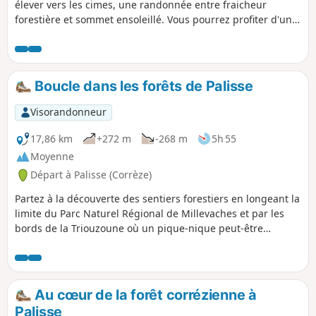
élever vers les cimes, une randonnée entre fraicheur
forestière et sommet ensoleillé. Vous pourrez profiter d'une
pause fraicheur près de la rivière.
Boucle dans les forêts de Palisse
Visorandonneur
17,86 km
+272 m
-268 m
5h 55
Moyenne
Départ à Palisse (Corrèze)
Partez à la découverte des sentiers forestiers en longeant la
limite du Parc Naturel Régional de Millevaches et par les
bords de la Triouzoune où un pique-nique peut-être
aménagé.
Au cœur de la forêt corrézienne à
Palisse