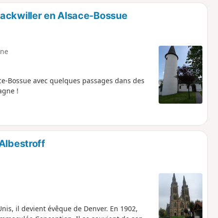
o
a
Mackwiller en Alsace-Bossue
i
m
p
ne
ace-Bossue avec quelques passages dans des
agne !
Albestroff
nis, il devient évêque de Denver. En 1902,