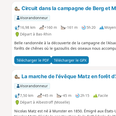
Circuit dans la campagne de Berg et 
Visorandonneur
16,98 km
+160 m
-161 m
5h 20
Moyen
Départ à Bas-Rhin
Belle randonnée à la découverte de la campagne de l'Als
forêts de chênes où le gazoullis des oiseaux nous accomp
Télécharger le PDF
Télécharger le GPX
La marche de l'évêque Matz en forêt d'
Visorandonneur
7,50 km
+45 m
-45 m
2h 15
Facile
Départ à Albestroff (Moselle)
Nicolas Matz est né à Munster en 1850. Émigré aux États-U