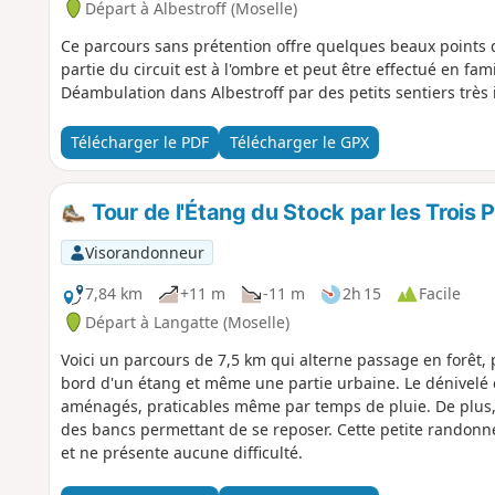
Départ à Albestroff (Moselle)
Ce parcours sans prétention offre quelques beaux points d
partie du circuit est à l'ombre et peut être effectué en f
Déambulation dans Albestroff par des petits sentiers très 
Télécharger le PDF
Télécharger le GPX
Tour de l'Étang du Stock par les Trois 
Visorandonneur
7,84 km
+11 m
-11 m
2h 15
Facile
Départ à Langatte (Moselle)
Voici un parcours de 7,5 km qui alterne passage en forêt,
bord d'un étang et même une partie urbaine. Le dénivelé es
aménagés, praticables même par temps de pluie. De plus, 
des bancs permettant de se reposer. Cette petite randonné
et ne présente aucune difficulté.