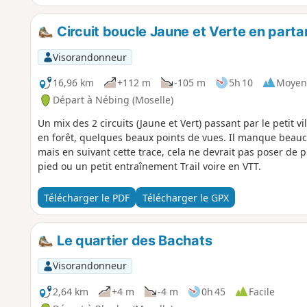
Circuit boucle Jaune et Verte en part
Visorandonneur
16,96 km
+112 m
-105 m
5h 10
Moyen
Départ à Nébing (Moselle)
Un mix des 2 circuits (Jaune et Vert) passant par le petit 
en forêt, quelques beaux points de vues. Il manque beauc
mais en suivant cette trace, cela ne devrait pas poser de
pied ou un petit entraînement Trail voire en VTT.
Télécharger le PDF
Télécharger le GPX
Le quartier des Bachats
Visorandonneur
2,64 km
+4 m
-4 m
0h 45
Facile