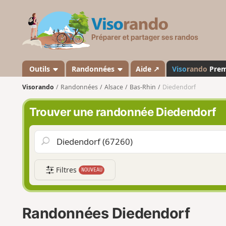
V
i
s
o
r
a
Outils
Randonnées
Aide ↗
Viso
rando
Pre
n
Visorando
Randonnées
Alsace
Bas-Rhin
Diedendorf
d
o
Trouver une randonnée Diedendorf
Filtres
NOUVEAU
Randonnées Diedendorf