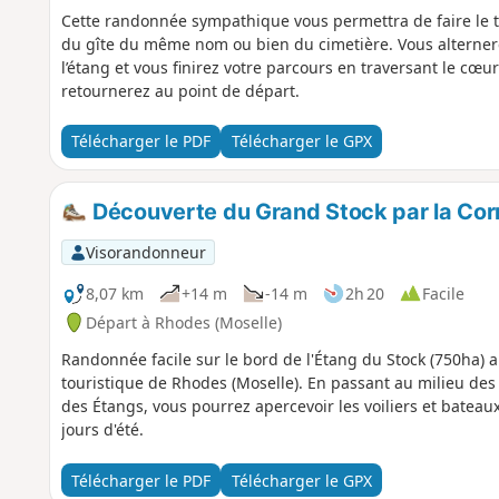
Cette randonnée sympathique vous permettra de faire le 
du gîte du même nom ou bien du cimetière. Vous alternere
l’étang et vous finirez votre parcours en traversant le cœu
retournerez au point de départ.
Télécharger le PDF
Télécharger le GPX
Découverte du Grand Stock par la Corn
Visorandonneur
8,07 km
+14 m
-14 m
2h 20
Facile
Départ à Rhodes (Moselle)
Randonnée facile sur le bord de l'Étang du Stock (750ha) a
touristique de Rhodes (Moselle). En passant au milieu des
des Étangs, vous pourrez apercevoir les voiliers et bateau
jours d'été.
Télécharger le PDF
Télécharger le GPX