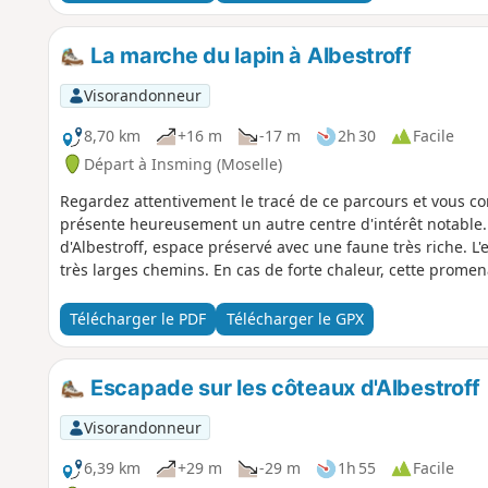
La marche du lapin à Albestroff
Visorandonneur
8,70 km
+16 m
-17 m
2h 30
Facile
Départ à Insming (Moselle)
Regardez attentivement le tracé de ce parcours et vous comp
présente heureusement un autre centre d'intérêt notable.
d'Albestroff, espace préservé avec une faune très riche. L'
très larges chemins. En cas de forte chaleur, cette promen
Télécharger le PDF
Télécharger le GPX
Escapade sur les côteaux d'Albestroff
Visorandonneur
6,39 km
+29 m
-29 m
1h 55
Facile