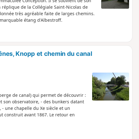
'Immaculée Conception. Il se souvient de son
 réplique de la Collégiale Saint-Nicolas de
ndonnée très agréable faite de larges chemins.
remarquable étang d'Albestroff.
ênes, Knopp et chemin du canal
 berge de canal) qui permet de découvrir :
t son observatoire, - des bunkers datant
, - une chapelle du Xe siècle et un
ut construit avant 1867. Le retour en