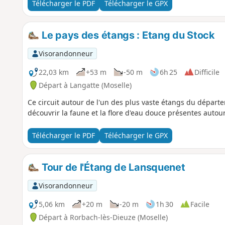
Télécharger le PDF
Télécharger le GPX
Le pays des étangs : Etang du Stock
Visorandonneur
22,03 km
+53 m
-50 m
6h 25
Difficile
Départ à Langatte (Moselle)
Ce circuit autour de l'un des plus vaste étangs du départ
découvrir la faune et la flore d'eau douce présentes autour
Télécharger le PDF
Télécharger le GPX
Tour de l'Étang de Lansquenet
Visorandonneur
5,06 km
+20 m
-20 m
1h 30
Facile
Départ à Rorbach-lès-Dieuze (Moselle)