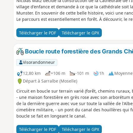
Nicolas Matz décide la construction de la Cathédrale de l
village d'enfance et demande à ce que la cathédrale soit la
Munster. En souvenir de cette belle histoire, voici une ra
Le parcours est essentiellement en forêt. À découvrir, le 
Télécharger le PDF
Télécharger le GPX
Boucle route forestière des Grands Ch
Visorandonneur
12,80 km
+106 m
-101 m
1h
Moyenne
Départ à Sarralbe (Moselle)
Circuit en boucle sur terrain varié (forêt, chemins ruraux,
- une maison forestière en grès rose avec son arborétum e
de la dernière guerre avec vue sur toute la vallée de l'Albe
cimetière militaire, - un pont du canal des houillères qui f
boucle se fait en longeant le canal.
Télécharger le PDF
Télécharger le GPX