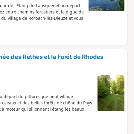
tour de l'Étang du Lansquenet au départ
z entre chemins forestiers et la digue de
r du village de Rorbach-lès-Dieuze et vous
ée des Rèthes et la Forét de Rhodes
u départ du pittoresque petit village
 roseaux et des belles forêts de chêne du Pays
x à moteur qui sillonnent l'étang les beaux