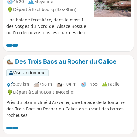
4h 20
Moyenne
Départ à Eschbourg (Bas-Rhin)
Une balade forestière, dans le massif
des Vosges du Nord de l'Alsace Bossue,
où l'on découvre tous les charmes de ce
massif avec le passage obligé au Rocher
des Païens et un retour vers les maisons
troglodytes de Graufthal.
Des Trois Bacs au Rocher du Calice
Visorandonneur
5,69 km
+98 m
-104 m
1h 55
Facile
Départ à Saint-Louis (Moselle)
Près du plan incliné d'Arzwiller, une balade de la fontaine
des Trois Bacs au Rocher du Calice en suivant des barres
rocheuses.