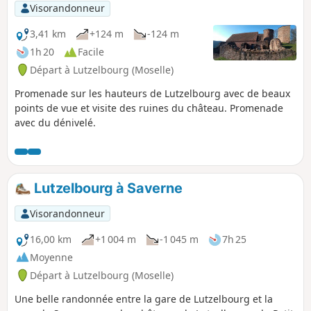
Visorandonneur
3,41 km
+124 m
-124 m
1h 20
Facile
Départ à Lutzelbourg (Moselle)
Promenade sur les hauteurs de Lutzelbourg avec de beaux
points de vue et visite des ruines du château. Promenade
avec du dénivelé.
Lutzelbourg à Saverne
Visorandonneur
16,00 km
+1 004 m
-1 045 m
7h 25
Moyenne
Départ à Lutzelbourg (Moselle)
Une belle randonnée entre la gare de Lutzelbourg et la