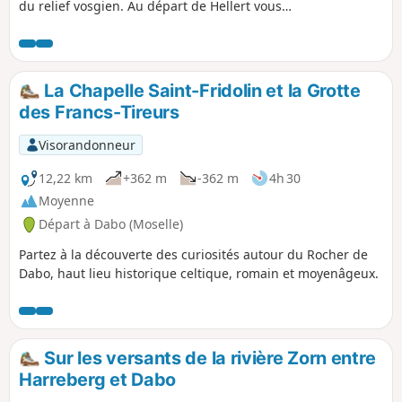
du relief vosgien. Au départ de Hellert vous
découvrirez la Chapelle Saint Fridolin avec son
baptistère, les rochers du Pfannenfels et du
Sickerkopf d'où une magnifique vue s'offre sur
Dabo et son rocher, la borne frontière de St
La Chapelle Saint-Fridolin et la Grotte
Martin et enfin les maisons troglodytes.
des Francs-Tireurs
Visorandonneur
12,22 km
+362 m
-362 m
4h 30
Moyenne
Départ à Dabo (Moselle)
Partez à la découverte des curiosités autour du Rocher de
Dabo, haut lieu historique celtique, romain et moyenâgeux.
Sur les versants de la rivière Zorn entre
Harreberg et Dabo