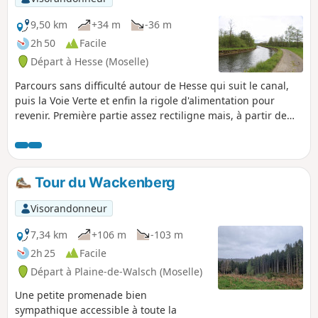
principale fait le tour du camp romain.
Retour en longeant la Zorn, par la rive
9,50 km
+34 m
-36 m
gauche, sur chemin non balisé "CV". Le
2h 50
Facile
chemin n'est pas difficile, mais une
Départ à Hesse (Moselle)
carte ou un GPS est recommandé. À
l'arrivée, vous pourrez aussi visiter la
Parcours sans difficulté autour de Hesse qui suit le canal,
cristallerie Lerher.
puis la Voie Verte et enfin la rigole d'alimentation pour
revenir. Première partie assez rectiligne mais, à partir de
Hermelange, plus campagne et nature.
Tour du Wackenberg
Visorandonneur
7,34 km
+106 m
-103 m
2h 25
Facile
Départ à Plaine-de-Walsch (Moselle)
Une petite promenade bien
sympathique accessible à toute la