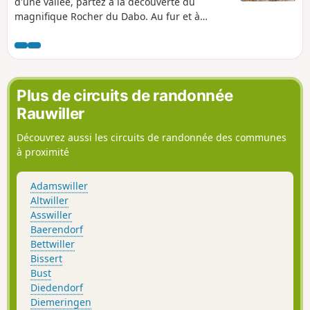
d'une vallée, partez à la découverte du
magnifique Rocher du Dabo. Au fur et à
mesure de votre randonnée, vous le
découvrirez sous différents angles. De
magnifiques paysages et le patrimoine local
vous charmeront.
Plus de circuits de randonnée
Rauwiller
Découvrez aussi les circuits de randonnée des communes
à proximité
Adamswiller
Altwiller
Asswiller
Baerendorf
Bettwiller
Bissert
Bust
Diedendorf
Diemeringen