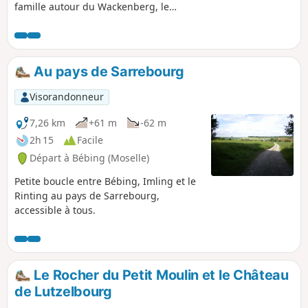
famille autour du Wackenberg, le
dénivelé est inférieur à 100m.
Au pays de Sarrebourg
Visorandonneur
7,26 km
+61 m
-62 m
2h 15
Facile
Départ à Bébing (Moselle)
Petite boucle entre Bébing, Imling et le
Rinting au pays de Sarrebourg,
accessible à tous.
Le Rocher du Petit Moulin et le Château
de Lutzelbourg