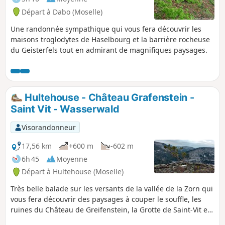
Départ à Dabo (Moselle)
Une randonnée sympathique qui vous fera découvrir les
maisons troglodytes de Haselbourg et la barrière rocheuse
du Geisterfels tout en admirant de magnifiques paysages.
Hultehouse - Château Grafenstein -
Saint Vit - Wasserwald
Visorandonneur
17,56 km
+600 m
-602 m
6h 45
Moyenne
Départ à Hultehouse (Moselle)
Très belle balade sur les versants de la vallée de la Zorn qui
vous fera découvrir des paysages à couper le souffle, les
ruines du Château de Greifenstein, la Grotte de Saint-Vit et
le site gallo-romain du Wasserwald. Dénivelé réel: 534 m.