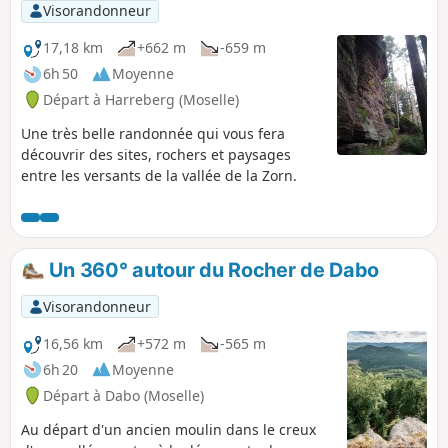
Visorandonneur
17,18 km
+662 m
-659 m
6h 50
Moyenne
Départ à Harreberg (Moselle)
Une très belle randonnée qui vous fera
découvrir des sites, rochers et paysages
entre les versants de la vallée de la Zorn.
Un 360° autour du Rocher de Dabo
Visorandonneur
16,56 km
+572 m
-565 m
6h 20
Moyenne
Départ à Dabo (Moselle)
Au départ d'un ancien moulin dans le creux