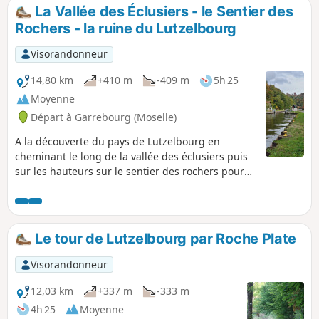
La Vallée des Éclusiers - le Sentier des
Rochers - la ruine du Lutzelbourg
Visorandonneur
14,80 km
+410 m
-409 m
5h 25
Moyenne
Départ à Garrebourg (Moselle)
A la découverte du pays de Lutzelbourg en
cheminant le long de la vallée des éclusiers puis
sur les hauteurs sur le sentier des rochers pour
rejoindre les ruines du chateau de Lutzelbourg
Le tour de Lutzelbourg par Roche Plate
Visorandonneur
12,03 km
+337 m
-333 m
4h 25
Moyenne