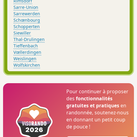
Rimsdorf
Sarre-Union
Sarrewerden
Schœnbourg
Schopperten
Siewiller
Thal-Drulingen
Tieffenbach
Vœllerdingen
Weislingen
Wolfskirchen
Pour continuer à proposer
des
fonctionnalités
gratuites et pratiques
en
randonnée, soutenez-nous
en donnant un petit coup
de pouce !