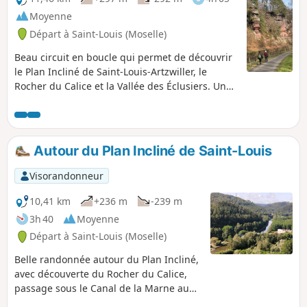
Moyenne
Départ à Saint-Louis (Moselle)
Beau circuit en boucle qui permet de découvrir
le Plan Incliné de Saint-Louis-Artzwiller, le
Rocher du Calice et la Vallée des Éclusiers. Une
partie de la randonnée s'effectue en forêt par
des chemins forestiers et de beaux sentiers, on
y découvre de fantastiques et uniques rochers,
une magnifique barre rocheuse, un village
Autour du Plan Incliné de Saint-Louis
typiquement mosellan, une portion pittoresque
du vieux canal plus connue sous le nom de
Visorandonneur
«Vallée des Éclusiers» avec les anciennes
écluses aujourd'hui hors-service. Le plan incliné
10,41 km
+236 m
-239 m
de Saint-Louis-Arzviller, ascenseur à bateaux
3h 40
Moyenne
unique en Europe construit en 1969 est venu
Départ à Saint-Louis (Moselle)
remplacer les dix-sept écluses de l’ancien canal
de la Marne au Rhin. Il fait partie du canal de la
Belle randonnée autour du Plan Incliné,
Marne au Rhin et permet la traversée des
avec découverte du Rocher du Calice,
Vosges et constitue l'un des sites fluviaux les
passage sous le Canal de la Marne au
plus visités de France.
Rhin (prévoir une lampe de poche),