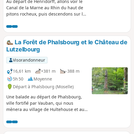
Au départ de Henridorff, allons voir le
Canal de la Marne au Rhin du haut de
pitons rocheux, puis descendons sur les
chemins de halage pour rejoindre un
tunnel piéton, passant sous le canal.À
mi-parcours, faisons une pause
déjeuner à la Brasserie des Éclusiers, au
La Forêt de Phalsbourg et le Château de
bord du canal.Vous passerez :- dans un
Lutzelbourg
boyau technique sous le canal. (Prévoir
une lampe frontale).- le long du
Visorandonneur
Ruisseau Forellenbaechel, sous les voies
ferrées.
16,61 km
+381 m
-388 m
5h 50
Moyenne
Départ à Phalsbourg (Moselle)
Une balade au départ de Phalsbourg,
ville fortifié par Vauban, qui nous
mènera au village de Hultehouse et au
château de Lutzelbourg.