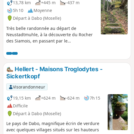
13,78 km
+445 m
-437 m
5h 10
Moyenne
Départ à Dabo (Moselle)
Très belle randonnée au départ de
Neustadtmuhle, à la découverte du Rocher
des Siamois, en passant par le
Heidenschlossfels, et la paroi rocheuse du
Geisterfelsen. Une grande partie de la
randonnée se pratique en forêt sur de
beaux sentiers balisés.
Hellert - Maisons Troglodytes -
Sickertkopf
Visorandonneur
19,15 km
+624 m
-624 m
7h 15
Difficile
Départ à Dabo (Moselle)
Le pays de Dabo, magnifique écrin de verdure
avec quelques villages situés sur les hauteurs