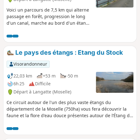
Voici un parcours de 7,5 km qui alterne
passage en forêt, progression le long
d'un canal, marche au bord d'un étang
et même une partie urbaine. Le
dénivelé est très faible, les sentiers sont
aménagés, praticables même par temps
de pluie. De plus, on trouve des aires de
Le pays des étangs : Etang du Stock
pique-nique et des bancs permettant de
se reposer. Cette petite randonnée est
Visorandonneur
donc idéale à pratiquer en famille et ne
présente aucune difficulté.
22,03 km
+53 m
-50 m
6h 25
Difficile
Départ à Langatte (Moselle)
Ce circuit autour de l'un des plus vaste étangs du
département de la Moselle (750ha) vous fera découvrir la
faune et la flore d'eau douce présentes autour de l’Étang du
Stock.