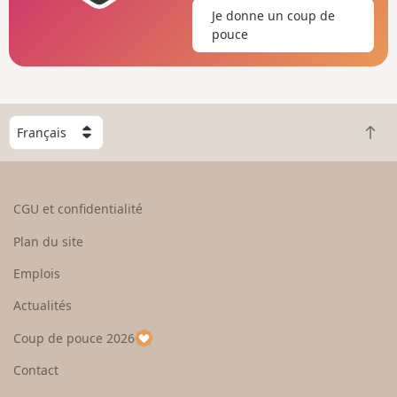
Je donne un coup de
pouce
C
R
h
e
o
t
i
o
s
CGU et confidentialité
u
i
r
s
Plan du site
e
s
n
e
Emplois
h
z
Actualités
a
u
u
n
Coup de pouce 2026
t
p
a
Contact
y