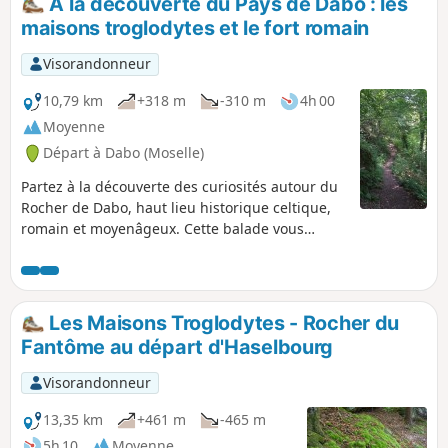
À la découverte du Pays de Dabo : les
finir par Roche Plate et le circuit des lavoirs aux abords de
maisons troglodytes et le fort romain
la Maison Forestière de Finstingerkopf... telles sont les
grandes lignes directionnelles de cette randonnée.
Visorandonneur
10,79 km
+318 m
-310 m
4h 00
Moyenne
Départ à Dabo (Moselle)
Partez à la découverte des curiosités autour du
Rocher de Dabo, haut lieu historique celtique,
romain et moyenâgeux. Cette balade vous
amène à la rencontre de deux sites dont
l'histoire (très ancienne et plus récente) est
intimement liée à une situation géographique
des plus atypiques.
Les Maisons Troglodytes - Rocher du
Fantôme au départ d'Haselbourg
Visorandonneur
13,35 km
+461 m
-465 m
5h 10
Moyenne