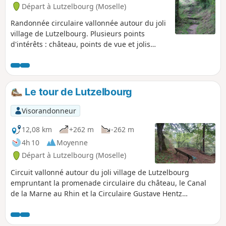
Départ à Lutzelbourg (Moselle)
Randonnée circulaire vallonnée autour du joli
village de Lutzelbourg. Plusieurs points
d'intérêts : château, points de vue et jolis
sentiers ombragés bordés de gros rochers.
Le tour de Lutzelbourg
Visorandonneur
12,08 km
+262 m
-262 m
4h 10
Moyenne
Départ à Lutzelbourg (Moselle)
Circuit vallonné autour du joli village de Lutzelbourg
empruntant la promenade circulaire du château, le Canal
de la Marne au Rhin et la Circulaire Gustave Hentz
comprenant de beaux sentiers forestiers bordés de roches
dont Pulsfels Bellevue et le Krappenfels (Rocher du
Corbeau).