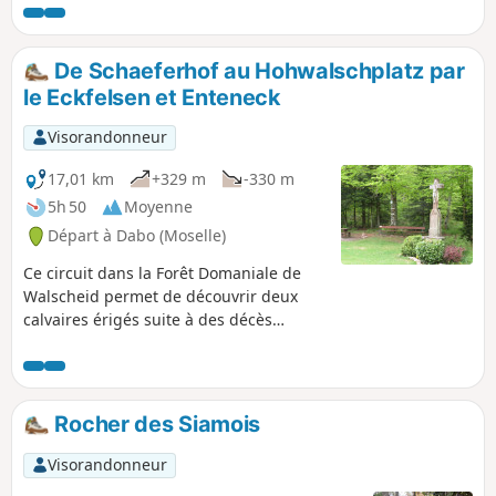
De Schaeferhof au Hohwalschplatz par
le Eckfelsen et Enteneck
Visorandonneur
17,01 km
+329 m
-330 m
5h 50
Moyenne
Départ à Dabo (Moselle)
Ce circuit dans la Forêt Domaniale de
Walscheid permet de découvrir deux
calvaires érigés suite à des décès
accidentels mais aussi un cimetière
gallo-romain très bien préservé, une
superbe vue sur la Chapelle Saint-Léon
du Dabo et un beau rocher d'escalade.
Rocher des Siamois
Le retour le long de la Zorn en fait une
promenade très bucolique.
Visorandonneur