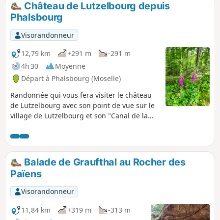
Château de Lutzelbourg depuis
Phalsbourg
Visorandonneur
12,79 km
+291 m
-291 m
4h 30
Moyenne
Départ à Phalsbourg (Moselle)
Randonnée qui vous fera visiter le château
de Lutzelbourg avec son point de vue sur le
village de Lutzelbourg et son "Canal de la
Marne au Rhin". Mélange entre chemins
forestiers, sentiers dans la forêt et dans les
champs. Un peu de bitume néanmoins pour
la traversée des villages.
Balade de Graufthal au Rocher des
Païens
Visorandonneur
11,84 km
+319 m
-313 m