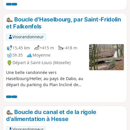
découverte de la Passerelle Patou, du
canal abandonné, de la Maison
Forestière Bodenmarck, du Rocher du
Boucle d'Haselbourg, par Saint-Fridolin
Corbeau avec point de vue sur le canal,
et Falkenfels
du Sentier des Roches, et enfin passage
devant le Plan Incliné.
Visorandonneur
15,45 km
+415 m
-418 m
5h 35
Moyenne
Départ à Saint-Louis (Moselle)
Une belle randonnée vers
Haselbourg/Heller, au pays de Dabo, au
départ du parking du Plan Incliné de
Saint-Louis, en passant par la Chapelle
Saint-Fridolin, du nom d'un moine
irlandais et son baptistère. Poursuite
avec les maisons troglodytes du
Boucle du canal et de la rigole
Falkenberg et le Rocher des Faucons,
d'alimentation à Hesse
avec un beau point de vue sur le Dabo.
À Haselbourg, village pittoresque, la rue
Visorandonneur