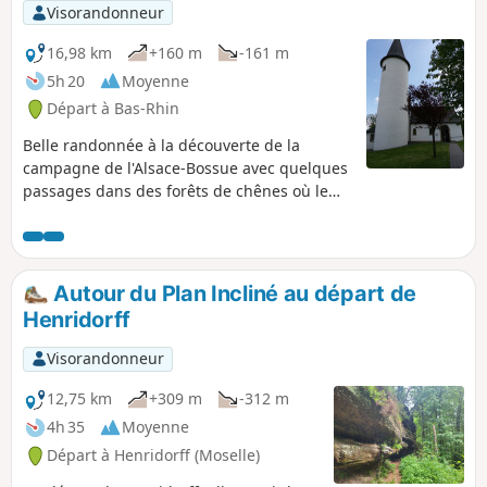
Visorandonneur
16,98 km
+160 m
-161 m
5h 20
Moyenne
Départ à Bas-Rhin
Belle randonnée à la découverte de la
campagne de l'Alsace-Bossue avec quelques
passages dans des forêts de chênes où le
gazoullis des oiseaux nous accompagne !
Autour du Plan Incliné au départ de
Henridorff
Visorandonneur
12,75 km
+309 m
-312 m
4h 35
Moyenne
Départ à Henridorff (Moselle)