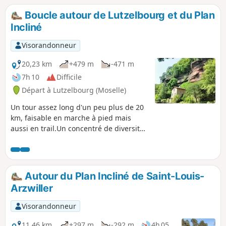
Boucle autour de Lutzelbourg et du Plan
Incliné
Visorandonneur
20,23 km
+479 m
-471 m
7h 10
Difficile
Départ à Lutzelbourg (Moselle)
Un tour assez long d'un peu plus de 20
km, faisable en marche à pied mais
aussi en trail.Un concentré de diversité
sur ces 20 km entre sentiers, canal
abandonné, paysages, roches, tunnels,
château.Un circuit qui mérite d'être
connu. S'il est trop long, il est assez
Autour du Plan Incliné de Saint-Louis-
facile de le couper pour le faire en 2
Arzwiller
fois.Bien que le circuit soit long il est
assez facile à suivre. En effet, la plupart
Visorandonneur
des chemins utilisés sont balisés par le
Club Vosgien.
11,46 km
+297 m
-292 m
4h 05