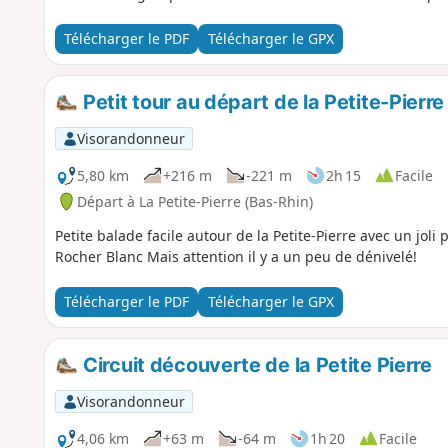
Télécharger le PDF
Télécharger le GPX
Petit tour au départ de la Petite-Pierre
Visorandonneur
5,80 km
+216 m
-221 m
2h 15
Facile
Départ à La Petite-Pierre (Bas-Rhin)
Petite balade facile autour de la Petite-Pierre avec un joli
Rocher Blanc Mais attention il y a un peu de dénivelé!
Télécharger le PDF
Télécharger le GPX
Circuit découverte de la Petite Pierre
Visorandonneur
4,06 km
+63 m
-64 m
1h 20
Facile