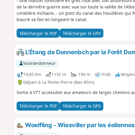
- une maison forestière en grès rose avec son arborétum e
de la dernière guerre avec vue sur toute la vallée de l'Albe
cimetière militaire, - un pont du canal des houillères qui f
boucle se fait en longeant le canal.
Télécharger le PDF
Télécharger le GPX
L'Étang de Donnenbch par la Forêt Doma
Visorandonneur
14,85 km
+192 m
-194 m
1h30
Moyen
Départ à La Petite-Pierre (Bas-Rhin)
Sortie à VTT accessible aux amateurs de larges chemins a
Télécharger le PDF
Télécharger le GPX
Woelfling - Wiesviller par les éoliennes