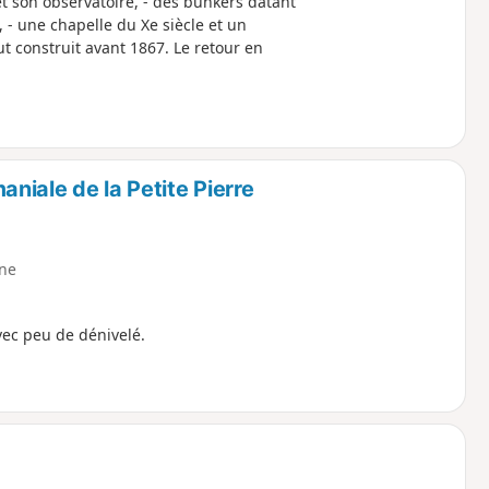
t son observatoire, - des bunkers datant
, - une chapelle du Xe siècle et un
ut construit avant 1867. Le retour en
niale de la Petite Pierre
ne
vec peu de dénivelé.