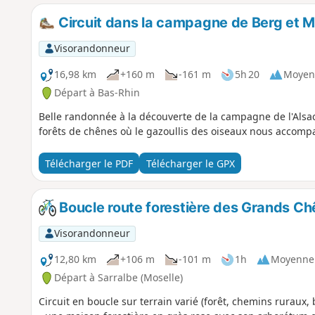
Circuit dans la campagne de Berg et 
Visorandonneur
16,98 km
+160 m
-161 m
5h 20
Moyen
Départ à Bas-Rhin
Belle randonnée à la découverte de la campagne de l'Als
forêts de chênes où le gazoullis des oiseaux nous accomp
Télécharger le PDF
Télécharger le GPX
Boucle route forestière des Grands Ch
Visorandonneur
12,80 km
+106 m
-101 m
1h
Moyenne
Départ à Sarralbe (Moselle)
Circuit en boucle sur terrain varié (forêt, chemins ruraux,