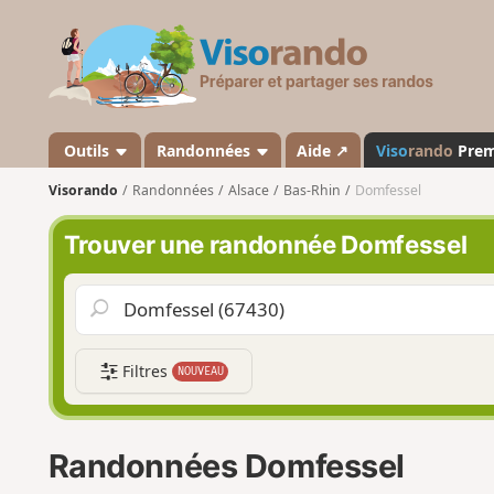
V
i
s
o
r
a
Outils
Randonnées
Aide ↗
Viso
rando
Pre
n
Visorando
Randonnées
Alsace
Bas-Rhin
Domfessel
d
o
Trouver une randonnée Domfessel
Filtres
NOUVEAU
Randonnées Domfessel