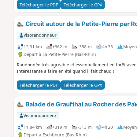
Télécharger le PDF
Télécharger le GPX
Circuit autour de la Petite-Pierre par 
Visorandonneur
12,31 km
+362 m
-358 m
4h 35
Moyen
Départ à La Petite-Pierre (Bas-Rhin)
Randonnée très agréable et essentiellement en forêt avec
Intéressante à faire en été quand il fait chaud !
Télécharger le PDF
Télécharger le GPX
Balade de Graufthal au Rocher des Pa
Visorandonneur
11,84 km
+319 m
-313 m
4h 20
Moyen
Départ à Eschbourg (Bas-Rhin)