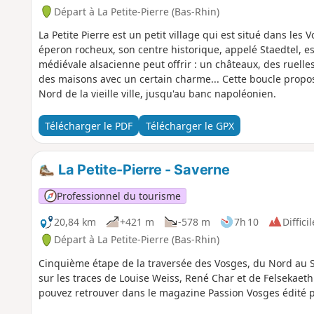
Départ à La Petite-Pierre (Bas-Rhin)
La Petite Pierre est un petit village qui est situé dans l
éperon rocheux, son centre historique, appelé Staedtel, es
médiévale alsacienne peut offrir : un châteaux, des ruell
des maisons avec un certain charme... Cette boucle propose
Nord de la vieille ville, jusqu'au banc napoléonien.
Télécharger le PDF
Télécharger le GPX
La Petite-Pierre - Saverne
Professionnel du tourisme
20,84 km
+421 m
-578 m
7h 10
Difficil
Départ à La Petite-Pierre (Bas-Rhin)
Cinquième étape de la traversée des Vosges, du Nord au Su
sur les traces de Louise Weiss, René Char et de Felsekaet
pouvez retrouver dans le magazine Passion Vosges édité pa