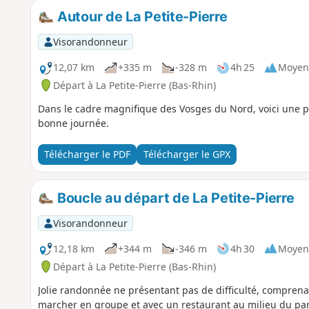
Autour de La Petite-Pierre
Visorandonneur
12,07 km
+335 m
-328 m
4h 25
Moyen
Départ à La Petite-Pierre (Bas-Rhin)
Dans le cadre magnifique des Vosges du Nord, voici une pet
bonne journée.
Télécharger le PDF
Télécharger le GPX
Boucle au départ de La Petite-Pierre
Visorandonneur
12,18 km
+344 m
-346 m
4h 30
Moyen
Départ à La Petite-Pierre (Bas-Rhin)
Jolie randonnée ne présentant pas de difficulté, compre
marcher en groupe et avec un restaurant au milieu du par