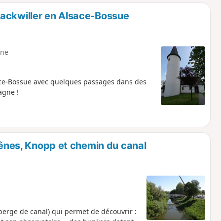
o
a
Mackwiller en Alsace-Bossue
i
m
p
ne
ace-Bossue avec quelques passages dans des
agne !
ênes, Knopp et chemin du canal
 berge de canal) qui permet de découvrir :