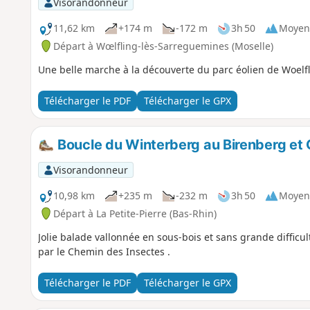
Visorandonneur
11,62 km
+174 m
-172 m
3h 50
Moyen
Départ à Wœlfling-lès-Sarreguemines (Moselle)
Une belle marche à la découverte du parc éolien de Woelfl
Télécharger le PDF
Télécharger le GPX
Boucle du Winterberg au Birenberg et C
Visorandonneur
10,98 km
+235 m
-232 m
3h 50
Moyen
Départ à La Petite-Pierre (Bas-Rhin)
Jolie balade vallonnée en sous-bois et sans grande difficu
par le Chemin des Insectes .
Télécharger le PDF
Télécharger le GPX