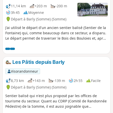
11,14 km
+203 m
-200 m
3h 45
Moyenne
Départ à Barly (Somme) (Somme)
J'ai utilisé le départ d'un ancien sentier balisé (Sentier de la
Fontaine) qui, comme beaucoup dans ce secteur, a disparu.
Le départ permet de traverser le Bois des Bouloies et, après
la traversée d'Occoches, le retour s'effectue sur de larges
chemins d'exploitation. Pique-nique possible sur la place.
On peut enchaîner avec la randonnée "Les pâtis au départ
de Barly" pour un total de 20 km.
Les Pâtis depuis Barly
Visorandonneur
8,73 km
+143 m
-139 m
2h 55
Facile
Départ à Barly (Somme) (Somme)
Sentier balisé qui n'est plus proposé par les offices de
tourisme du secteur. Quant au CDRP (Comité de Randonnée
Pédestre) de la Somme, il est aussi joignable que
l'Arlésienne ! C'est un petit parcours très plaisant avec deux