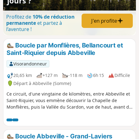
jours ?
Profitez de
10% de réduction
J'en profite
permanente
et partez à
l’aventure !
Boucle par Monflières, Bellancourt et
Saint-Riquier depuis Abbeville
Visorandonneur
20,65 km
+127 m
-118 m
6h 15
Difficile
Départ à Abbeville (Somme)
Ce circuit, d'une vingtaine de kilomètres, entre Abbeville et
Saint-Riquier, vous emmène découvrir la Chapelle de
Monflières, puis la Vallée du Scardon, vue de haut, avant de
revenir par la Traverse du Ponthieu.
Boucle Abbeville - Grand-Laviers