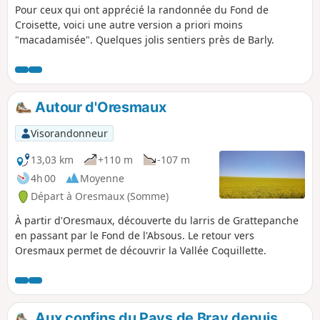
Pour ceux qui ont apprécié la randonnée du Fond de
Croisette, voici une autre version a priori moins
"macadamisée". Quelques jolis sentiers près de Barly.
Autour d'Oresmaux
Visorandonneur
13,03 km
+110 m
-107 m
4h 00
Moyenne
Départ à Oresmaux (Somme)
À partir d'Oresmaux, découverte du larris de Grattepanche
en passant par le Fond de l'Absous. Le retour vers
Oresmaux permet de découvrir la Vallée Coquillette.
Aux confins du Pays de Bray depuis