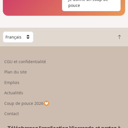
pouce
C
R
h
e
o
t
i
o
s
CGU et confidentialité
u
i
r
s
Plan du site
e
s
n
e
Emplois
h
z
Actualités
a
u
u
n
Coup de pouce 2026
t
p
a
Contact
y
s