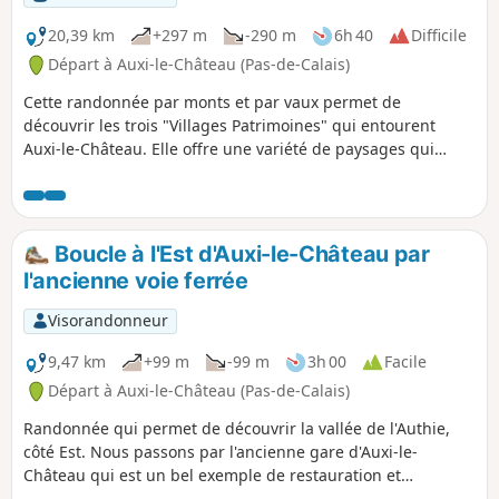
20,39 km
+297 m
-290 m
6h 40
Difficile
Départ à Auxi-le-Château (Pas-de-Calais)
Cette randonnée par monts et par vaux permet de
découvrir les trois "Villages Patrimoines" qui entourent
Auxi-le-Château. Elle offre une variété de paysages qui
témoignent de l'attachement des habitants aux patrimoines
et au respect de la diversité.
Boucle à l'Est d'Auxi-le-Château par
l'ancienne voie ferrée
Visorandonneur
9,47 km
+99 m
-99 m
3h 00
Facile
Départ à Auxi-le-Château (Pas-de-Calais)
Randonnée qui permet de découvrir la vallée de l'Authie,
côté Est. Nous passons par l'ancienne gare d'Auxi-le-
Château qui est un bel exemple de restauration et
reconversion du patrimoine existant. Notons également le