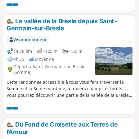
très beaux sentiers : au départ, la montée sur le plateau
puis, à Remaisnil, la descente par le Bois de Courcelles.
La vallée de la Bresle depuis Saint-
Germain-sur-Bresle
Visorandonneur
14,78 km
+125 m
-135 m
4h 35
Moyenne
Départ à Saint-Germain-sur-Bresle
(Somme)
Cette randonnée accessible à tous vous fera traverser la
Somme et la Seine maritime, à travers champs et forêts.
Vous pourrez découvrir une partie de la vallée de la Bresle,
les étangs de Neuville-Coppegueule ainsi que ceux de Vieux
Rouen-sur-Bresle.
Du Fond de Croisette aux Terres de
l'Amour