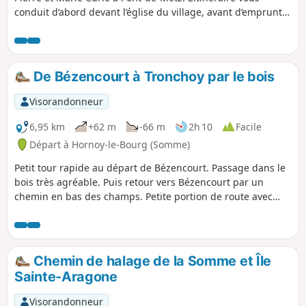
conduit d’abord devant l’église du village, avant d’emprunter
un chemin de terre paisible longeant l’Étang de la
Ballastière. Le parcours se poursuit à travers le Parc du Pré
du Moulin, offrant un cadre verdoyant et reposant, puis se
termine en suivant la voie ferrée, pour une balade mêlant
De Bézencourt à Tronchoy par le bois
nature et patrimoine local.
Visorandonneur
6,95 km
+62 m
-66 m
2h 10
Facile
Départ à Hornoy-le-Bourg (Somme)
Petit tour rapide au départ de Bézencourt. Passage dans le
bois très agréable. Puis retour vers Bézencourt par un
chemin en bas des champs. Petite portion de route avec
très peu de circulation.
Chemin de halage de la Somme et Île
Sainte-Aragone
Visorandonneur