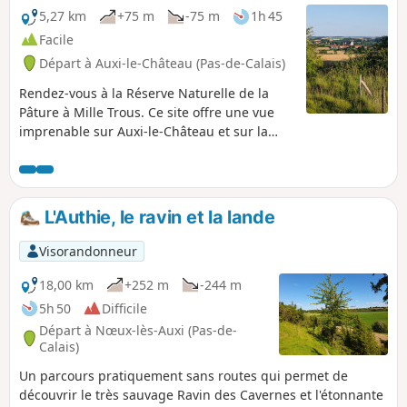
5,27 km
+75 m
-75 m
1h 45
Facile
Départ à Auxi-le-Château (Pas-de-Calais)
Rendez-vous à la Réserve Naturelle de la
Pâture à Mille Trous. Ce site offre une vue
imprenable sur Auxi-le-Château et sur la
vallée de l'Authie. Un petit circuit vallonné et
un bon bol d'air. Prévoyez de bonnes
chaussures!
L'Authie, le ravin et la lande
Visorandonneur
18,00 km
+252 m
-244 m
5h 50
Difficile
Départ à Nœux-lès-Auxi (Pas-de-
Calais)
Un parcours pratiquement sans routes qui permet de
découvrir le très sauvage Ravin des Cavernes et l'étonnante