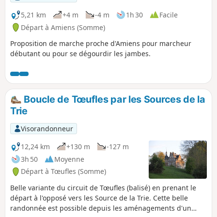
5,21 km
+4 m
-4 m
1h 30
Facile
Départ à Amiens (Somme)
Proposition de marche proche d'Amiens pour marcheur
débutant ou pour se dégourdir les jambes.
Boucle de Tœufles par les Sources de la
Trie
Visorandonneur
12,24 km
+130 m
-127 m
3h 50
Moyenne
Départ à Tœufles (Somme)
Belle variante du circuit de Tœufles (balisé) en prenant le
départ à l'opposé vers les Source de la Trie. Cette belle
randonnée est possible depuis les aménagements d'un