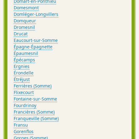
Domart-en-Ponthieu
Domesmont
Domléger-Longvillers
Domqueur
Dromesnil
Drucat
Eaucourt-sur-Somme
Épagne-Épagnette
Épaumesnil
Épécamps
Ergnies
Érondelle
Étréjust
Ferrières (Somme)
Flixecourt
Fontaine-sur-Somme
Fourdrinoy
Francières (Somme)
Franqueville (Somme)
Fransu
Gorenflos
Gorges (Somme)