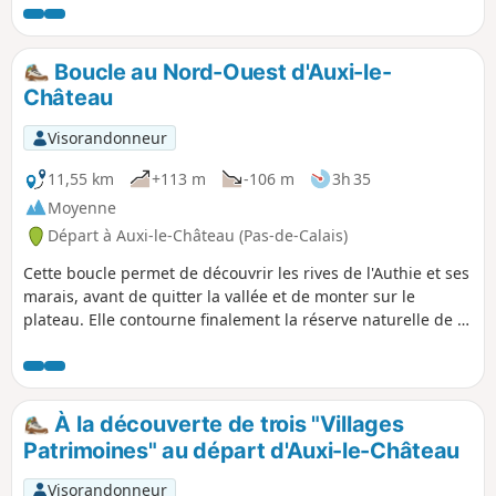
le parcours.
Boucle au Nord-Ouest d'Auxi-le-
Château
Visorandonneur
11,55 km
+113 m
-106 m
3h 35
Moyenne
Départ à Auxi-le-Château (Pas-de-Calais)
Cette boucle permet de découvrir les rives de l'Authie et ses
marais, avant de quitter la vallée et de monter sur le
plateau. Elle contourne finalement la réserve naturelle de la
Pâture Mille Trous. Très beau point de vue sur Auxi-le-
Château et son église classée du XVe siècle.
À la découverte de trois "Villages
Patrimoines" au départ d'Auxi-le-Château
Visorandonneur