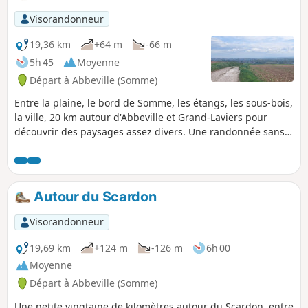
Visorandonneur
19,36 km
+64 m
-66 m
5h 45
Moyenne
Départ à Abbeville (Somme)
Entre la plaine, le bord de Somme, les étangs, les sous-bois,
la ville, 20 km autour d'Abbeville et Grand-Laviers pour
découvrir des paysages assez divers. Une randonnée sans
grande difficulté qui remplit bien une après-midi de
printemps (ou de toute autre saison pourvu que vous soyez
équipé en conséquence).
Autour du Scardon
Visorandonneur
19,69 km
+124 m
-126 m
6h 00
Moyenne
Départ à Abbeville (Somme)
Une petite vingtaine de kilomètres autour du Scardon, entre