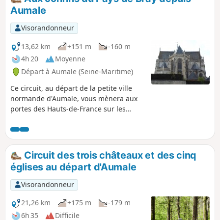
Aumale
Visorandonneur
13,62 km
+151 m
-160 m
4h 20
Moyenne
Départ à Aumale (Seine-Maritime)
Ce circuit, au départ de la petite ville
normande d'Aumale, vous mènera aux
portes des Hauts-de-France sur les
communes de Digeon dans la Somme,
d'Escles-Saint-Pierre et Quincampoix-
Fleury dans l'Oise. Au fil de la
randonnée, vous traverserez champs et
Circuit des trois châteaux et des cinq
bois avant un retour dans la vallée de la
églises au départ d'Aumale
Bresle.
Visorandonneur
21,26 km
+175 m
-179 m
6h 35
Difficile