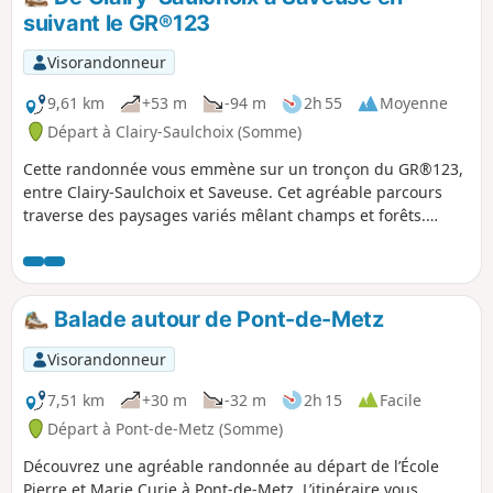
version est raccourcie.
suivant le GR®123
Visorandonneur
9,61 km
+53 m
-94 m
2h 55
Moyenne
Départ à Clairy-Saulchoix (Somme)
Cette randonnée vous emmène sur un tronçon du GR®123,
entre Clairy-Saulchoix et Saveuse. Cet agréable parcours
traverse des paysages variés mêlant champs et forêts.
L’itinéraire emprunte une portion du sentier de grande
randonnée reliant Contes (Pas-de-Calais) à Carlepont (Oise),
et offre un détour par la commune de Ferrières, avec sa
forêt paisible et ses chemins ombragés, idéals pour une
Balade autour de Pont-de-Metz
pause nature aux portes d’Amiens.
Visorandonneur
7,51 km
+30 m
-32 m
2h 15
Facile
Départ à Pont-de-Metz (Somme)
Découvrez une agréable randonnée au départ de l’École
Pierre et Marie Curie à Pont-de-Metz. L’itinéraire vous