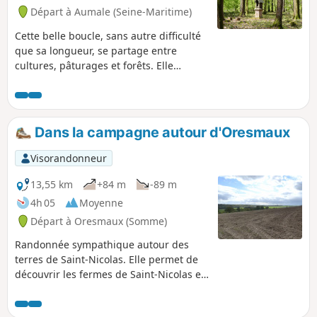
Départ à Aumale (Seine-Maritime)
Cette belle boucle, sans autre difficulté
que sa longueur, se partage entre
cultures, pâturages et forêts. Elle
permet d'apprécier l'architecture non
seulement de plusieurs châteaux et
monuments religieux, mais aussi celle
des villages traversés. Le vieux centre
Dans la campagne autour d'Oresmaux
d'Aumale, avec sa mairie et sa
majestueuse église, méritent aussi une
Visorandonneur
petite flânerie supplémentaire.
13,55 km
+84 m
-89 m
4h 05
Moyenne
Départ à Oresmaux (Somme)
Randonnée sympathique autour des
terres de Saint-Nicolas. Elle permet de
découvrir les fermes de Saint-Nicolas et
d'Ereuse en passant par les fonds de
l'Absous et du Domont et en longeant