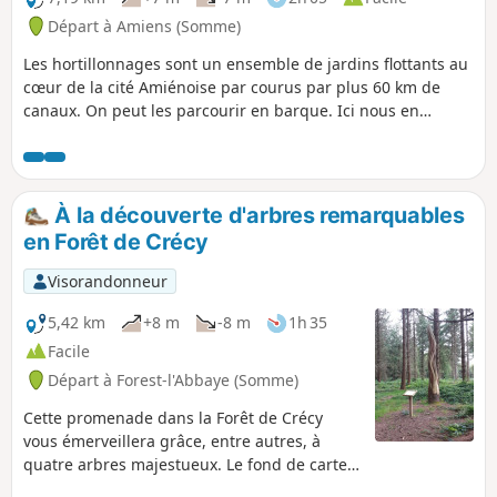
activité et qui fabrique de la farine dont
Départ à Amiens (Somme)
une variété est réservée à la baguette
Les hortillonnages sont un ensemble de jardins flottants au
"Avocette" qui est vendue à Quesnoy-le-
cœur de la cité Amiénoise par courus par plus 60 km de
Montant, mais également dans d'autres
canaux. On peut les parcourir en barque. Ici nous en
boulangeries de la Somme. Randonnée
faisons le tour à pied.
gastronomique et patrimoniale, en
somme.
À la découverte d'arbres remarquables
en Forêt de Crécy
Visorandonneur
5,42 km
+8 m
-8 m
1h 35
Facile
Départ à Forest-l'Abbaye (Somme)
Cette promenade dans la Forêt de Crécy
vous émerveillera grâce, entre autres, à
quatre arbres majestueux. Le fond de carte
IGN est fortement recommandé pour suivre