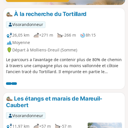
À la recherche du Tortillard
Visorandonneur
26,05 km
+271 m
-266 m
8h 15
Moyenne
Départ à Molliens-Dreuil (Somme)
Le parcours a l'avantage de contenir plus de 80% de chemin
à travers une campagne plus ou moins vallonnée et côtoie
l'ancien tracé du Tortillard. Il emprunte en partie le
GR®125.
Les étangs et marais de Mareuil-
Caubert
Visorandonneur
11,97 km
+57 m
-57 m