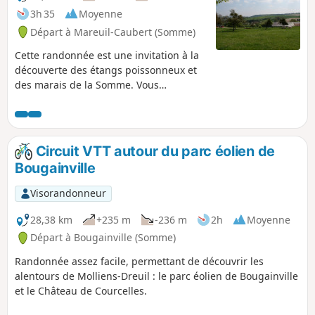
3h 35
Moyenne
Départ à Mareuil-Caubert (Somme)
Cette randonnée est une invitation à la
découverte des étangs poissonneux et
des marais de la Somme. Vous
apprécierez la faune (héron cendré) et
la flore (fritillaire sauvage)
caractéristiques de la région.
Circuit VTT autour du parc éolien de
Bougainville
Visorandonneur
28,38 km
+235 m
-236 m
2h
Moyenne
Départ à Bougainville (Somme)
Randonnée assez facile, permettant de découvrir les
alentours de Molliens-Dreuil : le parc éolien de Bougainville
et le Château de Courcelles.