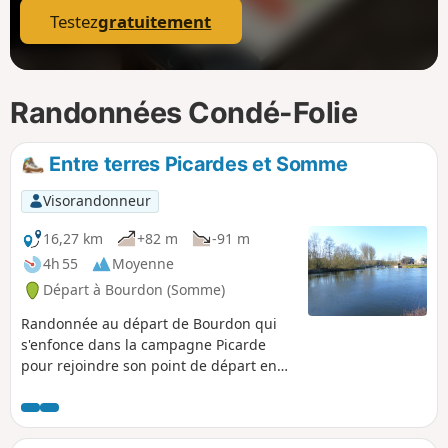
Testez
gratuitement
Randonnées Condé-Folie
Entre terres Picardes et Somme
Visorandonneur
16,27 km
+82 m
-91 m
4h 55
Moyenne
Départ à Bourdon (Somme)
Randonnée au départ de Bourdon qui
s'enfonce dans la campagne Picarde
pour rejoindre son point de départ en
longeant le Canal de la Somme.