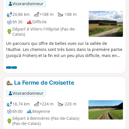
Visorandonneur
20,86 km
+188 m
-188 m
6h 30
Difficile
Départ à Villers-l'Hôpital (Pas-de-
Calais)
Un parcours qui offre de belles vues sur la vallée de
l'Authie. Les chemins sont très bons dans la première partie
(jusqu'à Frohen) et la fin est un peu plus difficile, mais en
pleine campagne.
La Ferme de Croisette
Visorandonneur
18,74 km
+224 m
-220 m
6h 00
Moyenne
Départ à Bonnières (Pas-de-Calais)
(Pas-de-Calais)