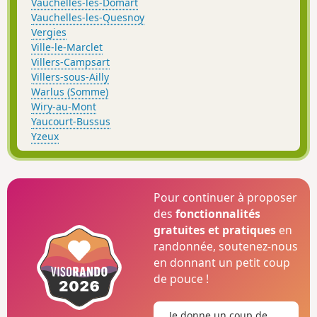
Vauchelles-lès-Domart
Vauchelles-les-Quesnoy
Vergies
Ville-le-Marclet
Villers-Campsart
Villers-sous-Ailly
Warlus (Somme)
Wiry-au-Mont
Yaucourt-Bussus
Yzeux
Pour continuer à proposer
des
fonctionnalités
gratuites et pratiques
en
randonnée, soutenez-nous
en donnant un petit coup
de pouce !
Je donne un coup de