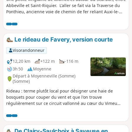
Abbeville et Saint-Riquier. L'aller se fait via la Traverse du
Ponthieu, ancienne voie de chemin de fer reliant Auxi-le-
Château à Abbeville. Le retour se fait par l'autre versant de
la vallée.
Le rideau de Favery, version courte
Visorandonneur
12,20 km
+122 m
-116 m
3h 50
Moyenne
Départ à Moyenneville (Somme)
(Somme)
Rideau : terme plutôt local pour désigner une haie de
bosquets pour couper du vent et que l'on trouve
régulièrement sur ce circuit vallonné au cœur du Vimeu
vert. Jolis passages au bord de la Trie et son passage à gué
près du manoir de Chaussoy qu'il ne faut pas manquer
d'admirer, avant d'entreprendre une belle grimpette en
sous-bois. Ce circuit est balisé par le département, cette
De Clairy-Saulchoix à Saveuse en