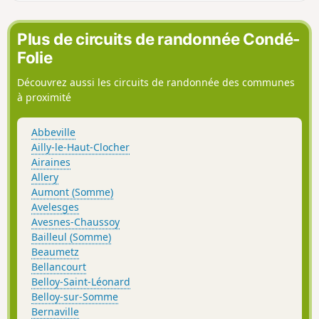
les bois de Ramées, de Berny, du
Domont et du Petit Bois Lefèbvre.
Plus de circuits de randonnée Condé-
Folie
Découvrez aussi les circuits de randonnée des communes
à proximité
Abbeville
Ailly-le-Haut-Clocher
Airaines
Allery
Aumont (Somme)
Avelesges
Avesnes-Chaussoy
Bailleul (Somme)
Beaumetz
Bellancourt
Belloy-Saint-Léonard
Belloy-sur-Somme
Bernaville