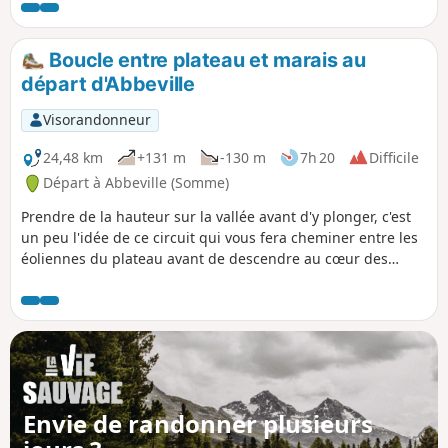
Boucle entre plateau et marais au
départ d'Abbeville
Visorandonneur
24,48 km
+131 m
-130 m
7h 20
Difficile
Départ à Abbeville (Somme)
Prendre de la hauteur sur la vallée avant d'y plonger, c'est
un peu l'idée de ce circuit qui vous fera cheminer entre les
éoliennes du plateau avant de descendre au cœur des
marais entre Eaucourt-sur-Somme et Mareuil-Caubert. Un
parcours qui monte et qui descend, 2 fois !
Envie de randonner plusieurs