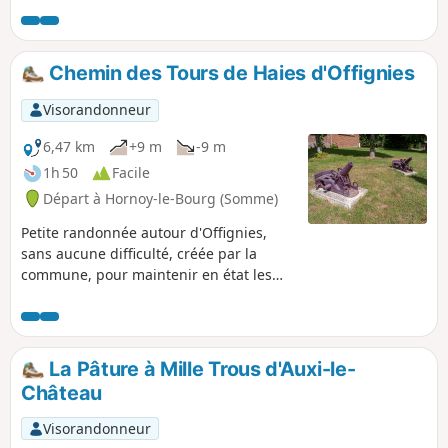
petit cimetière militaire qui nous rappelle, ici aussi, les
horreurs de la guerre. Enfin, profitons des superbes points
de vue sur la vallée et sur la charmante ville d'Auxi.
Chemin des Tours de Haies d'Offignies
Visorandonneur
6,47 km
+9 m
-9 m
1h 50
Facile
Départ à Hornoy-le-Bourg (Somme)
Petite randonnée autour d'Offignies,
sans aucune difficulté, créée par la
commune, pour maintenir en état les
différents chemins ruraux de la
commune.
La Pâture à Mille Trous d'Auxi-le-
Château
Visorandonneur