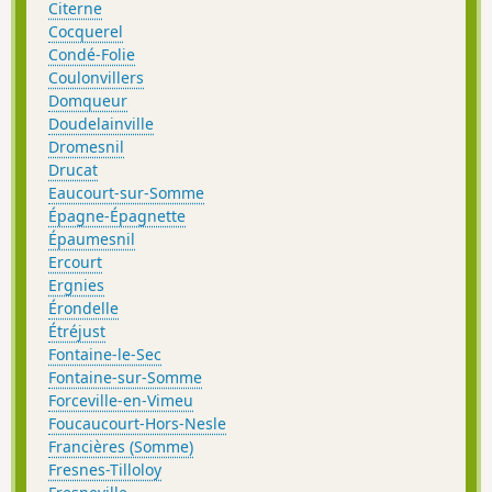
Citerne
Cocquerel
Condé-Folie
Coulonvillers
Domqueur
Doudelainville
Dromesnil
Drucat
Eaucourt-sur-Somme
Épagne-Épagnette
Épaumesnil
Ercourt
Ergnies
Érondelle
Étréjust
Fontaine-le-Sec
Fontaine-sur-Somme
Forceville-en-Vimeu
Foucaucourt-Hors-Nesle
Francières (Somme)
Fresnes-Tilloloy