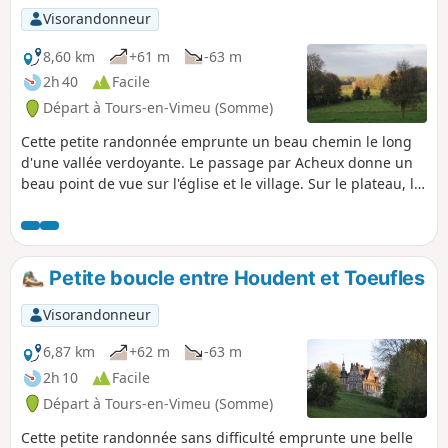
Visorandonneur
8,60 km
+61 m
-63 m
2h 40
Facile
Départ à Tours-en-Vimeu (Somme)
Cette petite randonnée emprunte un beau chemin le long
d'une vallée verdoyante. Le passage par Acheux donne un
beau point de vue sur l'église et le village. Sur le plateau, la
vue s'étend jusqu'à la vallée de la Somme.
Petite boucle entre Houdent et Toeufles
Visorandonneur
6,87 km
+62 m
-63 m
2h 10
Facile
Départ à Tours-en-Vimeu (Somme)
Cette petite randonnée sans difficulté emprunte une belle