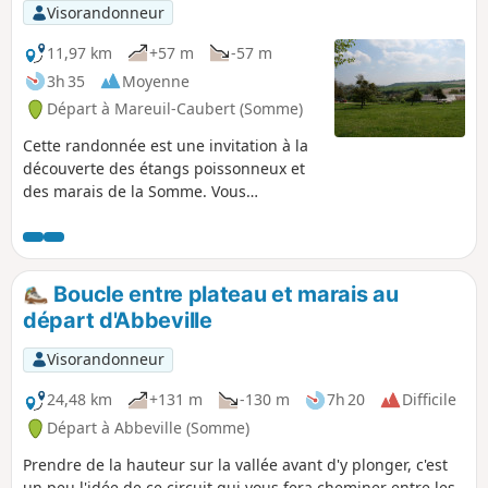
Visorandonneur
11,97 km
+57 m
-57 m
3h 35
Moyenne
Départ à Mareuil-Caubert (Somme)
Cette randonnée est une invitation à la
découverte des étangs poissonneux et
des marais de la Somme. Vous
apprécierez la faune (héron cendré) et
la flore (fritillaire sauvage)
caractéristiques de la région.
Boucle entre plateau et marais au
départ d'Abbeville
Visorandonneur
24,48 km
+131 m
-130 m
7h 20
Difficile
Départ à Abbeville (Somme)
Prendre de la hauteur sur la vallée avant d'y plonger, c'est
un peu l'idée de ce circuit qui vous fera cheminer entre les