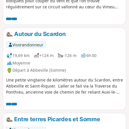
bosquets pour couper du vent et que l'on trouve
régulièrement sur ce circuit vallonné au cœur du Vimeu
vert. Jolis passages au bord de la Trie et son passage à gué
près du manoir de Chaussoy qu'il ne faut pas manquer
d'admirer, avant d'entreprendre une belle grimpette en
sous-bois. Ce circuit est balisé par le département, cette
Autour du Scardon
version est raccourcie.
Visorandonneur
19,69 km
+124 m
-126 m
6h 00
Moyenne
Départ à Abbeville (Somme)
Une petite vingtaine de kilomètres autour du Scardon, entre
Abbeville et Saint-Riquier. L'aller se fait via la Traverse du
Ponthieu, ancienne voie de chemin de fer reliant Auxi-le-
Château à Abbeville. Le retour se fait par l'autre versant de
la vallée.
Entre terres Picardes et Somme