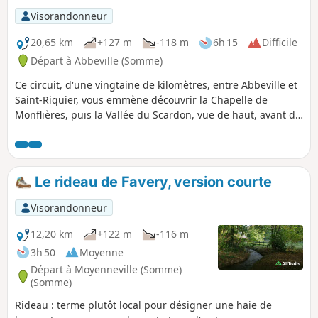
Visorandonneur
20,65 km
+127 m
-118 m
6h 15
Difficile
Départ à Abbeville (Somme)
Ce circuit, d'une vingtaine de kilomètres, entre Abbeville et
Saint-Riquier, vous emmène découvrir la Chapelle de
Monflières, puis la Vallée du Scardon, vue de haut, avant de
revenir par la Traverse du Ponthieu.
Le rideau de Favery, version courte
Visorandonneur
12,20 km
+122 m
-116 m
3h 50
Moyenne
Départ à Moyenneville (Somme)
(Somme)
Rideau : terme plutôt local pour désigner une haie de