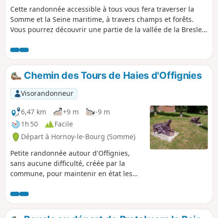
boulangeries de la Somme. Randonnée
Cette randonnée accessible à tous vous fera traverser la
gastronomique et patrimoniale, en
Somme et la Seine maritime, à travers champs et forêts.
somme.
Vous pourrez découvrir une partie de la vallée de la Bresle,
les étangs de Neuville-Coppegueule ainsi que ceux de Vieux
Rouen-sur-Bresle.
Chemin des Tours de Haies d'Offignies
Visorandonneur
6,47 km
+9 m
-9 m
1h 50
Facile
Départ à Hornoy-le-Bourg (Somme)
Petite randonnée autour d'Offignies,
sans aucune difficulté, créée par la
commune, pour maintenir en état les
différents chemins ruraux de la
commune.