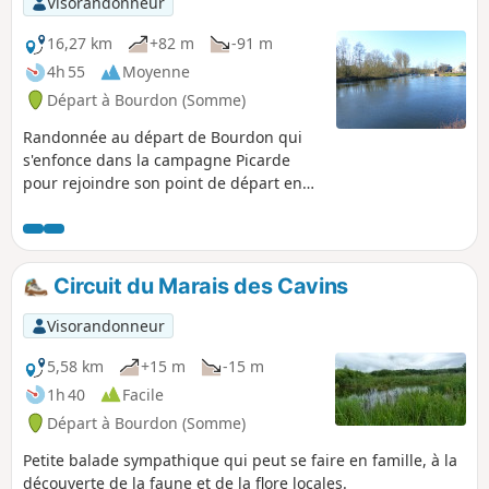
Visorandonneur
16,27 km
+82 m
-91 m
4h 55
Moyenne
Départ à Bourdon (Somme)
Randonnée au départ de Bourdon qui
s'enfonce dans la campagne Picarde
pour rejoindre son point de départ en
longeant le Canal de la Somme.
Circuit du Marais des Cavins
Visorandonneur
5,58 km
+15 m
-15 m
1h 40
Facile
Départ à Bourdon (Somme)
Petite balade sympathique qui peut se faire en famille, à la
découverte de la faune et de la flore locales.