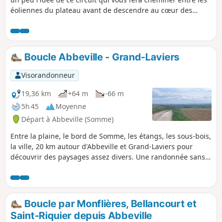
éoliennes du plateau avant de descendre au cœur des
marais entre Eaucourt-sur-Somme et Mareuil-Caubert. Un
parcours qui monte et qui descend, 2 fois !
Boucle Abbeville - Grand-Laviers
Visorandonneur
19,36 km
+64 m
-66 m
5h 45
Moyenne
Départ à Abbeville (Somme)
Entre la plaine, le bord de Somme, les étangs, les sous-bois,
la ville, 20 km autour d'Abbeville et Grand-Laviers pour
découvrir des paysages assez divers. Une randonnée sans
grande difficulté qui remplit bien une après-midi de
printemps (ou de toute autre saison pourvu que vous soyez
équipé en conséquence).
Boucle par Monflières, Bellancourt et
Saint-Riquier depuis Abbeville