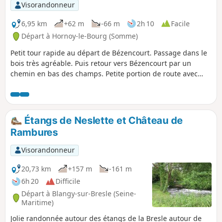
Visorandonneur
6,95 km
+62 m
-66 m
2h 10
Facile
Départ à Hornoy-le-Bourg (Somme)
Petit tour rapide au départ de Bézencourt. Passage dans le
bois très agréable. Puis retour vers Bézencourt par un
chemin en bas des champs. Petite portion de route avec
très peu de circulation.
Étangs de Neslette et Château de
Rambures
Visorandonneur
20,73 km
+157 m
-161 m
6h 20
Difficile
Départ à Blangy-sur-Bresle (Seine-
Maritime)
Jolie randonnée autour des étangs de la Bresle autour de