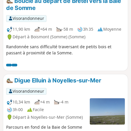
Boucle au départ de Bretel vers la Baie
de Somme
Visorandonneur
11,90 km
+64 m
-58 m
3h 35
Moyenne
Départ à Boismont (Somme) (Somme)
Randonnée sans difficulté traversant de petits bois et
passant à proximité de la Somme.
Digue Elluin à Noyelles-sur-Mer
Visorandonneur
10,34 km
+4 m
-4 m
3h 00
Facile
Départ à Noyelles-sur-Mer (Somme)
Parcours en fond de la Baie de Somme