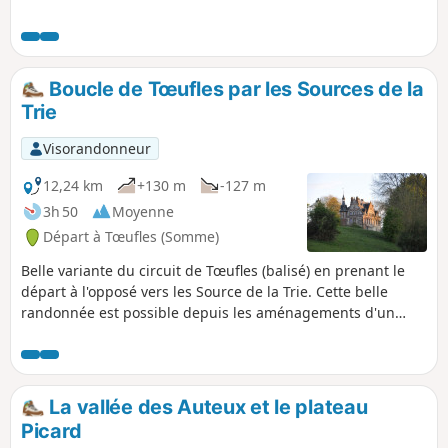
Boucle de Tœufles par les Sources de la
Trie
Visorandonneur
12,24 km
+130 m
-127 m
3h 50
Moyenne
Départ à Tœufles (Somme)
Belle variante du circuit de Tœufles (balisé) en prenant le
départ à l'opposé vers les Source de la Trie. Cette belle
randonnée est possible depuis les aménagements d'un
circuit nommée "La Trie enchantée" réalisé par la
Communauté de Communes du Vimeu.
La vallée des Auteux et le plateau
Picard