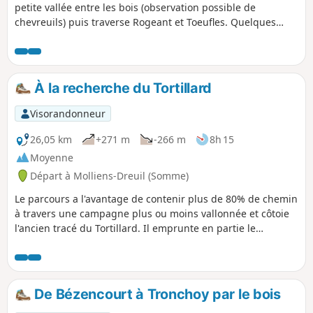
petite vallée entre les bois (observation possible de
chevreuils) puis traverse Rogeant et Toeufles. Quelques
habitations picardes typiques ainsi que les châteaux de
Rogeant et de Toeufles sont à remarquer. La remontée sur
le plateau permet un beau point de vue sur la vallée de la
Trie, avant le retour vers Houdent.
À la recherche du Tortillard
Visorandonneur
26,05 km
+271 m
-266 m
8h 15
Moyenne
Départ à Molliens-Dreuil (Somme)
Le parcours a l'avantage de contenir plus de 80% de chemin
à travers une campagne plus ou moins vallonnée et côtoie
l'ancien tracé du Tortillard. Il emprunte en partie le
GR®125.
De Bézencourt à Tronchoy par le bois