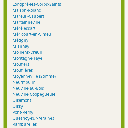
Longpré-les-Corps-Saints
Maison-Roland
Mareuil-Caubert
Martainneville
Mérélessart
Méricourt-en-Vimeu
Métigny
Miannay
Molliens-Dreuil
Montagne-Fayel
Mouflers
Mouflières
Moyenneville (Somme)
Neufmoulin
Neuville-au-Bois
Neuville-Coppegueule
Oisemont
Oissy
Pont-Remy
Quesnoy-sur-Airaines
Ramburelles