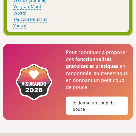
Warlus (Somme)
Wiry-au-Mont
Woirel
Yaucourt-Bussus
Yonval
Pour continuer à proposer
des
fonctionnalités
gratuites et pratiques
en
randonnée, soutenez-nous
en donnant un petit coup
de pouce !
Je donne un coup de
pouce