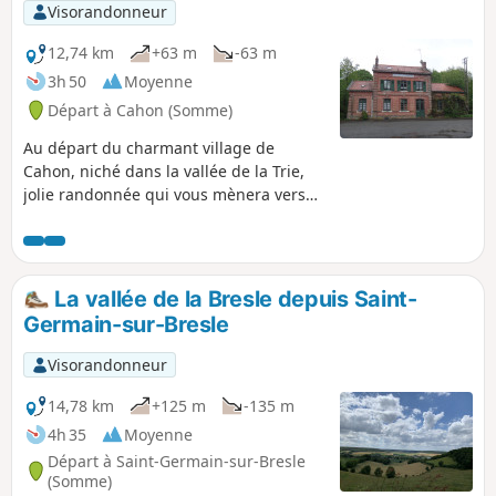
Visorandonneur
12,74 km
+63 m
-63 m
3h 50
Moyenne
Départ à Cahon (Somme)
Au départ du charmant village de
Cahon, niché dans la vallée de la Trie,
jolie randonnée qui vous mènera vers
Quesnoy-le-Montant avant de revenir
par de sympathiques sentiers entre bois
et pâturages vers votre point de départ.
Les habitants de Quesnoy-le-Montant se
La vallée de la Bresle depuis Saint-
nomment les Quercitains, d'où le nom
Germain-sur-Bresle
de cette randonnée. Quant à Cahon,
village de départ et d'arrivée, vous y
Visorandonneur
trouverez une minoterie encore en
activité et qui fabrique de la farine dont
14,78 km
+125 m
-135 m
une variété est réservée à la baguette
4h 35
Moyenne
"Avocette" qui est vendue à Quesnoy-le-
Départ à Saint-Germain-sur-Bresle
Montant, mais également dans d'autres
(Somme)