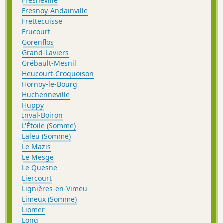
Fresneville
Fresnoy-Andainville
Frettecuisse
Frucourt
Gorenflos
Grand-Laviers
Grébault-Mesnil
Heucourt-Croquoison
Hornoy-le-Bourg
Huchenneville
Huppy
Inval-Boiron
L'Étoile (Somme)
Laleu (Somme)
Le Mazis
Le Mesge
Le Quesne
Liercourt
Lignières-en-Vimeu
Limeux (Somme)
Liomer
Long