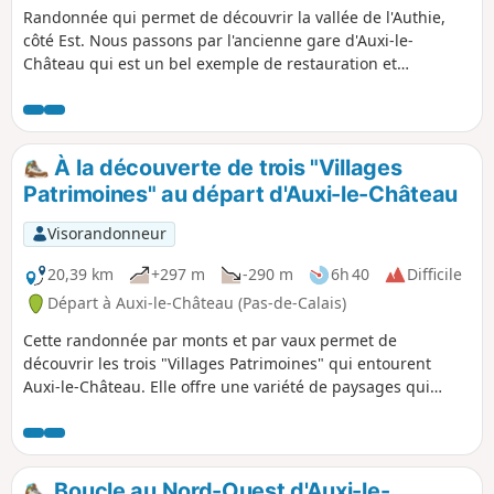
Randonnée qui permet de découvrir la vallée de l'Authie,
côté Est. Nous passons par l'ancienne gare d'Auxi-le-
Château qui est un bel exemple de restauration et
reconversion du patrimoine existant. Notons également le
petit cimetière militaire qui nous rappelle, ici aussi, les
horreurs de la guerre. Enfin, profitons des superbes points
de vue sur la vallée et sur la charmante ville d'Auxi.
À la découverte de trois "Villages
Patrimoines" au départ d'Auxi-le-Château
Visorandonneur
20,39 km
+297 m
-290 m
6h 40
Difficile
Départ à Auxi-le-Château (Pas-de-Calais)
Cette randonnée par monts et par vaux permet de
découvrir les trois "Villages Patrimoines" qui entourent
Auxi-le-Château. Elle offre une variété de paysages qui
témoignent de l'attachement des habitants aux patrimoines
et au respect de la diversité.
Boucle au Nord-Ouest d'Auxi-le-