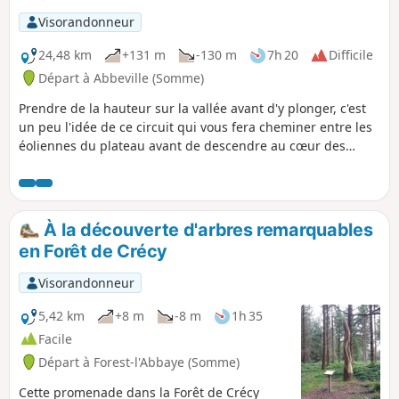
Visorandonneur
24,48 km
+131 m
-130 m
7h 20
Difficile
Départ à Abbeville (Somme)
Prendre de la hauteur sur la vallée avant d'y plonger, c'est
un peu l'idée de ce circuit qui vous fera cheminer entre les
éoliennes du plateau avant de descendre au cœur des
marais entre Eaucourt-sur-Somme et Mareuil-Caubert. Un
parcours qui monte et qui descend, 2 fois !
À la découverte d'arbres remarquables
en Forêt de Crécy
Visorandonneur
5,42 km
+8 m
-8 m
1h 35
Facile
Départ à Forest-l'Abbaye (Somme)
Cette promenade dans la Forêt de Crécy