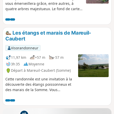
vous émerveillera grâce, entre autres, à
quatre arbres majestueux. Le fond de carte
IGN est fortement recommandé pour suivre
le parcours.
Les étangs et marais de Mareuil-
Caubert
Visorandonneur
11,97 km
+57 m
-57 m
3h 35
Moyenne
Départ à Mareuil-Caubert (Somme)
Cette randonnée est une invitation à la
découverte des étangs poissonneux et
des marais de la Somme. Vous
apprécierez la faune (héron cendré) et
la flore (fritillaire sauvage)
caractéristiques de la région.