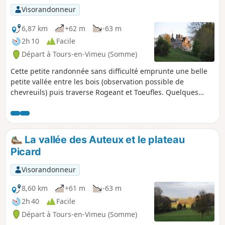
Visorandonneur
6,87 km
+62 m
-63 m
2h 10
Facile
Départ à Tours-en-Vimeu (Somme)
Cette petite randonnée sans difficulté emprunte une belle
petite vallée entre les bois (observation possible de
chevreuils) puis traverse Rogeant et Toeufles. Quelques
habitations picardes typiques ainsi que les châteaux de
Rogeant et de Toeufles sont à remarquer. La remontée sur
le plateau permet un beau point de vue sur la vallée de la
Trie, avant le retour vers Houdent.
La vallée des Auteux et le plateau
Picard
Visorandonneur
8,60 km
+61 m
-63 m
2h 40
Facile
Départ à Tours-en-Vimeu (Somme)