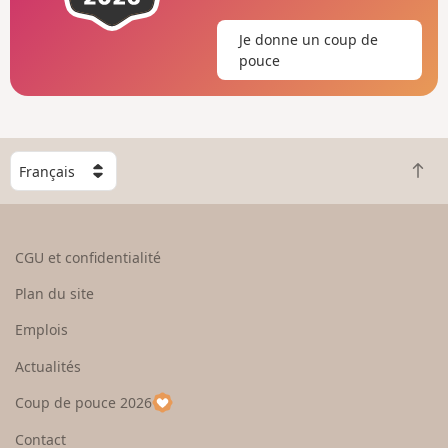
Je donne un coup de
pouce
C
R
h
e
o
t
i
o
s
CGU et confidentialité
u
i
r
s
Plan du site
e
s
n
e
Emplois
h
z
Actualités
a
u
u
n
Coup de pouce 2026
t
p
a
Contact