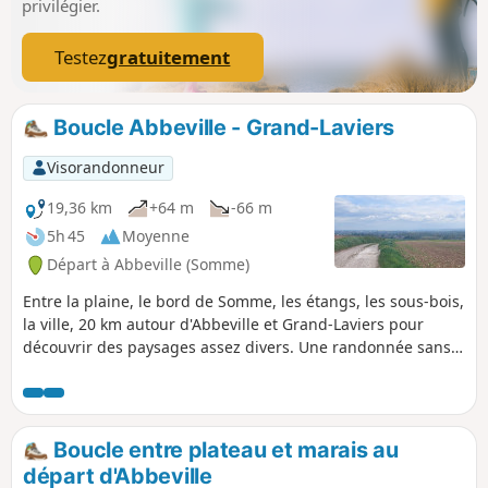
privilégier.
Testez
gratuitement
Boucle Abbeville - Grand-Laviers
Visorandonneur
19,36 km
+64 m
-66 m
5h 45
Moyenne
Départ à Abbeville (Somme)
Entre la plaine, le bord de Somme, les étangs, les sous-bois,
la ville, 20 km autour d'Abbeville et Grand-Laviers pour
découvrir des paysages assez divers. Une randonnée sans
grande difficulté qui remplit bien une après-midi de
printemps (ou de toute autre saison pourvu que vous soyez
équipé en conséquence).
Boucle entre plateau et marais au
départ d'Abbeville