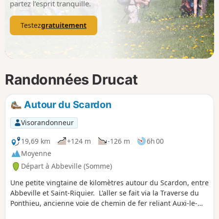
partez l’esprit tranquille.
Testez
gratuitement
Randonnées Drucat
Autour du Scardon
Visorandonneur
19,69 km
+124 m
-126 m
6h 00
Moyenne
Départ à Abbeville (Somme)
Une petite vingtaine de kilomètres autour du Scardon, entre
Abbeville et Saint-Riquier. L'aller se fait via la Traverse du
Ponthieu, ancienne voie de chemin de fer reliant Auxi-le-
Château à Abbeville. Le retour se fait par l'autre versant de