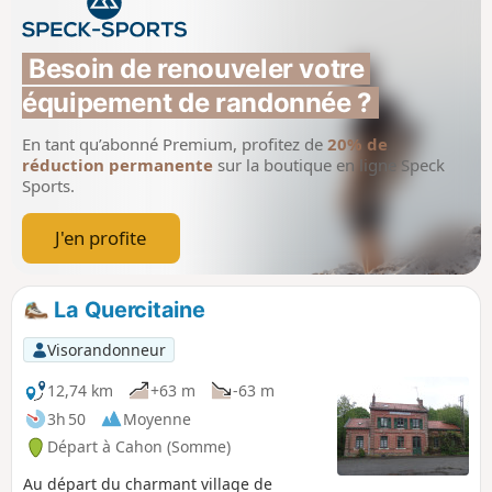
Besoin de renouveler votre 
équipement de randonnée ?
En tant qu’abonné Premium, profitez de
20% de
réduction permanente
sur la boutique en ligne Speck
Sports.
J'en profite
La Quercitaine
Visorandonneur
12,74 km
+63 m
-63 m
3h 50
Moyenne
Départ à Cahon (Somme)
Au départ du charmant village de