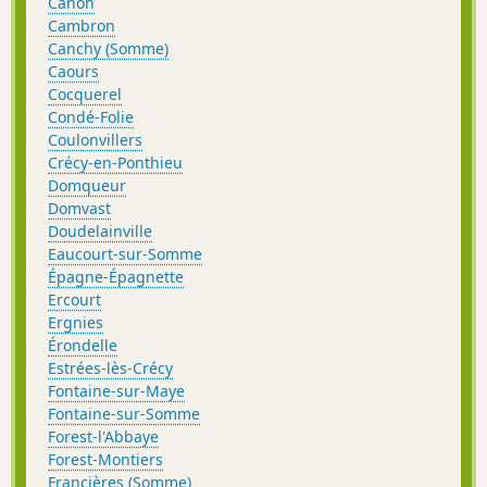
Cahon
Cambron
Canchy (Somme)
Caours
Cocquerel
Condé-Folie
Coulonvillers
Crécy-en-Ponthieu
Domqueur
Domvast
Doudelainville
Eaucourt-sur-Somme
Épagne-Épagnette
Ercourt
Ergnies
Érondelle
Estrées-lès-Crécy
Fontaine-sur-Maye
Fontaine-sur-Somme
Forest-l'Abbaye
Forest-Montiers
Francières (Somme)