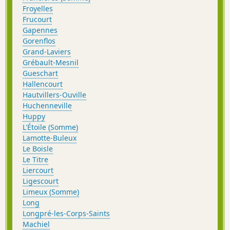
Froyelles
Frucourt
Gapennes
Gorenflos
Grand-Laviers
Grébault-Mesnil
Gueschart
Hallencourt
Hautvillers-Ouville
Huchenneville
Huppy
L'Étoile (Somme)
Lamotte-Buleux
Le Boisle
Le Titre
Liercourt
Ligescourt
Limeux (Somme)
Long
Longpré-les-Corps-Saints
Machiel