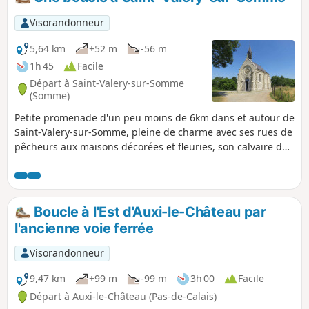
Visorandonneur
5,64 km
+52 m
-56 m
1h 45
Facile
Départ à Saint-Valery-sur-Somme
(Somme)
Petite promenade d'un peu moins de 6km dans et autour de
Saint-Valery-sur-Somme, pleine de charme avec ses rues de
pêcheurs aux maisons décorées et fleuries, son calvaire des
marins avec vue sur toute la baie et la ville, ses quais le
long de la Somme ainsi que sa Chapelle Saint-Valery dite
des Marins, sans oublier son histoire avec la Porte Jeanne
d'Arc et de nombreux points de vues sur la baie de Somme
Boucle à l'Est d'Auxi-le-Château par
l'ancienne voie ferrée
Visorandonneur
9,47 km
+99 m
-99 m
3h 00
Facile
Départ à Auxi-le-Château (Pas-de-Calais)