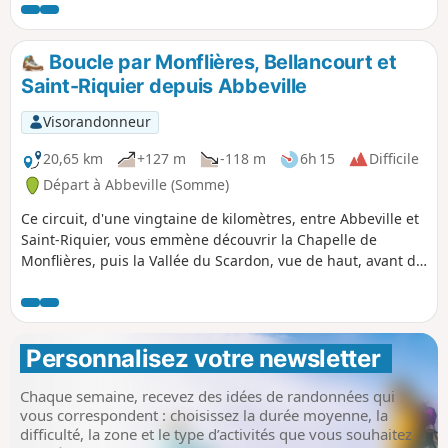
la vallée.
Boucle par Monflières, Bellancourt et
Saint-Riquier depuis Abbeville
Visorandonneur
20,65 km
+127 m
-118 m
6h 15
Difficile
Départ à Abbeville (Somme)
Ce circuit, d'une vingtaine de kilomètres, entre Abbeville et
Saint-Riquier, vous emmène découvrir la Chapelle de
Monflières, puis la Vallée du Scardon, vue de haut, avant de
revenir par la Traverse du Ponthieu.
Personnalisez votre newsletter 
Chaque semaine, recevez des idées de randonnées qui
vous correspondent : choisissez la durée moyenne, la
difficulté, la zone et le type d’activités que vous souhaitez