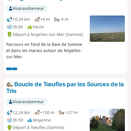
version est raccourcie.
Visorandonneur
10,34 km
+4 m
-4 m
3h 00
Facile
Départ à Noyelles-sur-Mer (Somme)
Parcours en fond de la Baie de Somme
et dans les marais autour de Noyelles-
sur-Mer.
Boucle de Tœufles par les Sources de la
Trie
Visorandonneur
12,24 km
+130 m
-127 m
3h 50
Moyenne
Départ à Tœufles (Somme)