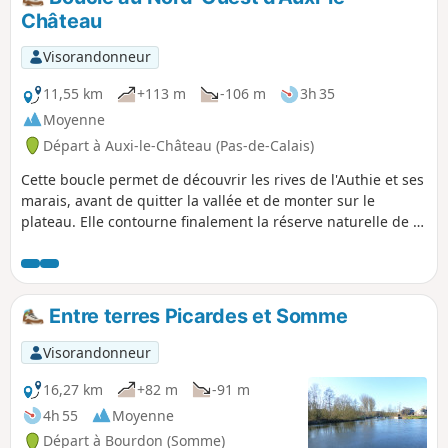
Château
Visorandonneur
11,55 km
+113 m
-106 m
3h 35
Moyenne
Départ à Auxi-le-Château (Pas-de-Calais)
Cette boucle permet de découvrir les rives de l'Authie et ses
marais, avant de quitter la vallée et de monter sur le
plateau. Elle contourne finalement la réserve naturelle de la
Pâture Mille Trous. Très beau point de vue sur Auxi-le-
Château et son église classée du XVe siècle.
Entre terres Picardes et Somme
Visorandonneur
16,27 km
+82 m
-91 m
4h 55
Moyenne
Départ à Bourdon (Somme)