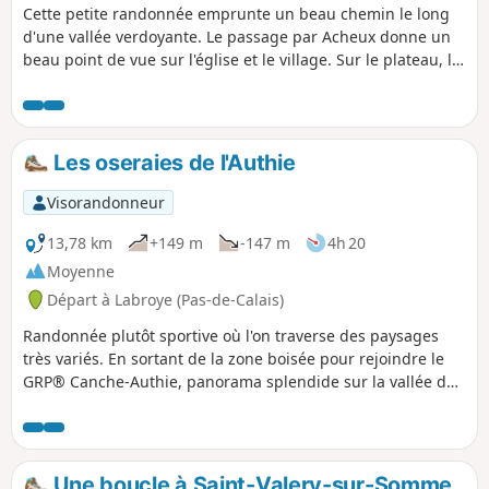
Cette petite randonnée emprunte un beau chemin le long
d'une vallée verdoyante. Le passage par Acheux donne un
beau point de vue sur l'église et le village. Sur le plateau, la
vue s'étend jusqu'à la vallée de la Somme.
Les oseraies de l'Authie
Visorandonneur
13,78 km
+149 m
-147 m
4h 20
Moyenne
Départ à Labroye (Pas-de-Calais)
Randonnée plutôt sportive où l'on traverse des paysages
très variés. En sortant de la zone boisée pour rejoindre le
GRP® Canche-Authie, panorama splendide sur la vallée de
l'Authie.
Une boucle à Saint-Valery-sur-Somme