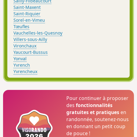
Sailly-Flibeaucourt
Saint-Maxent
Saint-Riquier
Sorel-en-Vimeu
Tœufles
Vauchelles-les-Quesnoy
Villers-sous-Ailly
Vironchaux
Yaucourt-Bussus
Yonval
Yvrench
Yvrencheux
Pour continuer à proposer
des
fonctionnalités
gratuites et pratiques
en
randonnée, soutenez-nous
en donnant un petit coup
de pouce !