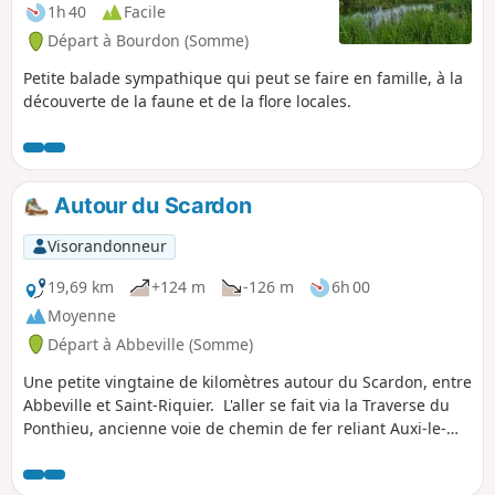
1h 40
Facile
Départ à Bourdon (Somme)
Petite balade sympathique qui peut se faire en famille, à la
découverte de la faune et de la flore locales.
Autour du Scardon
Visorandonneur
19,69 km
+124 m
-126 m
6h 00
Moyenne
Départ à Abbeville (Somme)
Une petite vingtaine de kilomètres autour du Scardon, entre
Abbeville et Saint-Riquier. L'aller se fait via la Traverse du
Ponthieu, ancienne voie de chemin de fer reliant Auxi-le-
Château à Abbeville. Le retour se fait par l'autre versant de
la vallée.