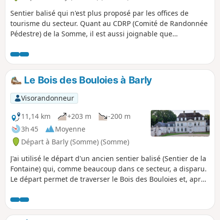
Sentier balisé qui n'est plus proposé par les offices de
tourisme du secteur. Quant au CDRP (Comité de Randonnée
Pédestre) de la Somme, il est aussi joignable que
l'Arlésienne ! C'est un petit parcours très plaisant avec deux
très beaux sentiers : au départ, la montée sur le plateau
puis, à Remaisnil, la descente par le Bois de Courcelles.
Le Bois des Bouloies à Barly
Visorandonneur
11,14 km
+203 m
-200 m
3h 45
Moyenne
Départ à Barly (Somme) (Somme)
J'ai utilisé le départ d'un ancien sentier balisé (Sentier de la
Fontaine) qui, comme beaucoup dans ce secteur, a disparu.
Le départ permet de traverser le Bois des Bouloies et, après
la traversée d'Occoches, le retour s'effectue sur de larges
chemins d'exploitation. Pique-nique possible sur la place.
On peut enchaîner avec la randonnée "Les pâtis au départ