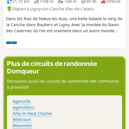
21,10 km
+168 m
-168 m
6h 30
Difficile
Départ à Ligny-sur-Canche (Pas-de-Calais)
Dans les Riez de Nœux-les-Auxi, une belle balade le long de
la Canche dans Boubers et Ligny. Avec la montée du Ravin
des Cavernes où l'on est vraiment dans un autre monde
(encore plus maintenant, avec le chaos final). Parcours
devenant très difficile en période humide dans le riez et le
ravin.
Plus de circuits de randonnée
Domqueur
Découvrez aussi les circuits de randonnée des communes
à proximité
Agenville
Agenvillers
Ailly-le-Haut-Clocher
Béalcourt
Beaumetz