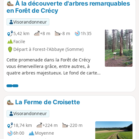
de Barly" pour un total de 20 km.
À la découverte d'arbres remarquables
en Forêt de Crécy
Visorandonneur
5,42 km
+8 m
-8 m
1h 35
Facile
Départ à Forest-l'Abbaye (Somme)
Cette promenade dans la Forêt de Crécy
vous émerveillera grâce, entre autres, à
quatre arbres majestueux. Le fond de carte
IGN est fortement recommandé pour suivre
le parcours.
La Ferme de Croisette
Visorandonneur
18,74 km
+224 m
-220 m
6h 00
Moyenne