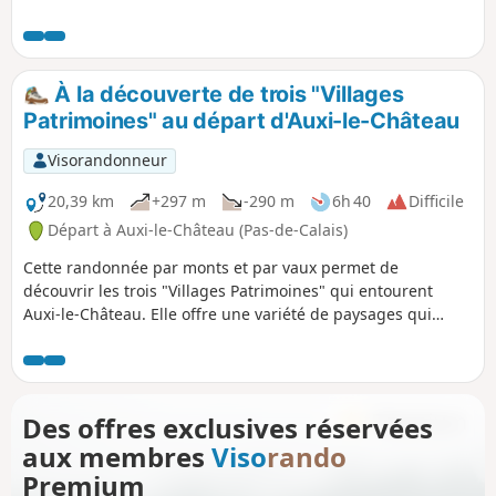
Pâture Mille Trous. Très beau point de vue sur Auxi-le-
Château et son église classée du XVe siècle.
À la découverte de trois "Villages
Patrimoines" au départ d'Auxi-le-Château
Visorandonneur
20,39 km
+297 m
-290 m
6h 40
Difficile
Départ à Auxi-le-Château (Pas-de-Calais)
Cette randonnée par monts et par vaux permet de
découvrir les trois "Villages Patrimoines" qui entourent
Auxi-le-Château. Elle offre une variété de paysages qui
témoignent de l'attachement des habitants aux patrimoines
et au respect de la diversité.
Des offres exclusives réservées
aux membres
Viso
rando
Premium