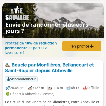
Envie de randonner plusieurs
jours ?
Profitez de
10% de réduction
J'en profite
permanente
et partez à
l’aventure !
Boucle par Monflières, Bellancourt et
Saint-Riquier depuis Abbeville
Visorandonneur
20,65 km
+127 m
-118 m
6h 15
Difficile
Départ à Abbeville (Somme)
Ce circuit, d'une vingtaine de kilomètres, entre Abbeville et