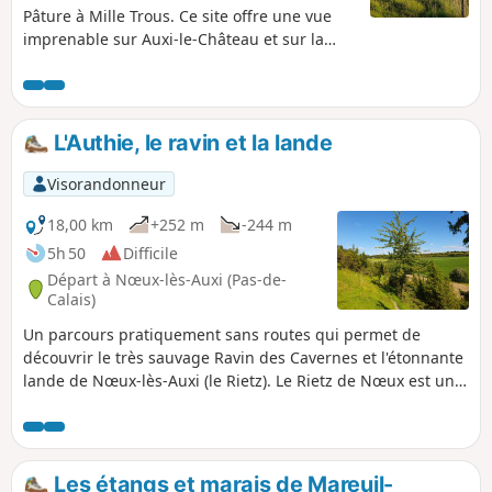
Pâture à Mille Trous. Ce site offre une vue
imprenable sur Auxi-le-Château et sur la
vallée de l'Authie. Un petit circuit vallonné et
un bon bol d'air. Prévoyez de bonnes
chaussures!
L'Authie, le ravin et la lande
Visorandonneur
18,00 km
+252 m
-244 m
5h 50
Difficile
Départ à Nœux-lès-Auxi (Pas-de-
Calais)
Un parcours pratiquement sans routes qui permet de
découvrir le très sauvage Ravin des Cavernes et l'étonnante
lande de Nœux-lès-Auxi (le Rietz). Le Rietz de Nœux est une
réserve naturelle protégée. On y trouve surtout au
printemps de très belles orchidées. Bien sûr, ne pas
cueillir ! Ce circuit reprend une très grande partie du
"Sentier de l'Étoile" dont on trouve quelques tracés, mais
Les étangs et marais de Mareuil-