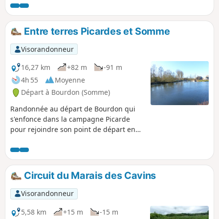
petit cimetière militaire qui nous rappelle, ici aussi, les
horreurs de la guerre. Enfin, profitons des superbes points
de vue sur la vallée et sur la charmante ville d'Auxi.
Entre terres Picardes et Somme
Visorandonneur
16,27 km
+82 m
-91 m
4h 55
Moyenne
Départ à Bourdon (Somme)
Randonnée au départ de Bourdon qui
s'enfonce dans la campagne Picarde
pour rejoindre son point de départ en
longeant le Canal de la Somme.
Circuit du Marais des Cavins
Visorandonneur
5,58 km
+15 m
-15 m