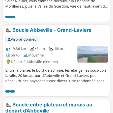
Saint-Riquier, vous emmène découvrir la Chapelle de
Monflières, puis la Vallée du Scardon, vue de haut, avant de
revenir par la Traverse du Ponthieu.
Boucle Abbeville - Grand-Laviers
Visorandonneur
19,36 km
+64 m
-66 m
5h 45
Moyenne
Départ à Abbeville (Somme)
Entre la plaine, le bord de Somme, les étangs, les sous-bois,
la ville, 20 km autour d'Abbeville et Grand-Laviers pour
découvrir des paysages assez divers. Une randonnée sans
grande difficulté qui remplit bien une après-midi de
printemps (ou de toute autre saison pourvu que vous soyez
équipé en conséquence).
Boucle entre plateau et marais au
départ d'Abbeville