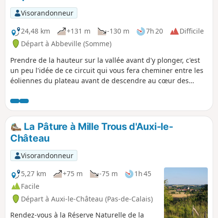
Visorandonneur
24,48 km
+131 m
-130 m
7h 20
Difficile
Départ à Abbeville (Somme)
Prendre de la hauteur sur la vallée avant d'y plonger, c'est
un peu l'idée de ce circuit qui vous fera cheminer entre les
éoliennes du plateau avant de descendre au cœur des
marais entre Eaucourt-sur-Somme et Mareuil-Caubert. Un
parcours qui monte et qui descend, 2 fois !
La Pâture à Mille Trous d'Auxi-le-
Château
Visorandonneur
5,27 km
+75 m
-75 m
1h 45
Facile
Départ à Auxi-le-Château (Pas-de-Calais)
Rendez-vous à la Réserve Naturelle de la