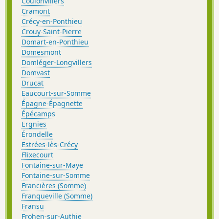
Coulonvillers
Cramont
Crécy-en-Ponthieu
Crouy-Saint-Pierre
Domart-en-Ponthieu
Domesmont
Domléger-Longvillers
Domvast
Drucat
Eaucourt-sur-Somme
Épagne-Épagnette
Épécamps
Ergnies
Érondelle
Estrées-lès-Crécy
Flixecourt
Fontaine-sur-Maye
Fontaine-sur-Somme
Francières (Somme)
Franqueville (Somme)
Fransu
Frohen-sur-Authie