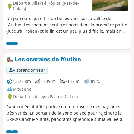
Départ à Villers-l'Hôpital (Pas-de-
Calais)
Un parcours qui offre de belles vues sur la vallée de
l'Authie. Les chemins sont très bons dans la première partie
(jusqu'à Frohen) et la fin est un peu plus difficile, mais en
pleine campagne.
Les oseraies de l'Authie
Visorandonneur
13,78 km
+149 m
-147 m
4h 20
Moyenne
Départ à Labroye (Pas-de-Calais)
Randonnée plutôt sportive où l'on traverse des paysages
très variés. En sortant de la zone boisée pour rejoindre le
GRP® Canche-Authie, panorama splendide sur la vallée de
l'Authie.