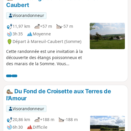
pas de descriptif. En outre son balisage est minimaliste
Caubert
(peut-être même disparu en mai 2025). Les barrières sont
près du grillage à droite Avant de vous attaquer à ce
Visorandonneur
parcours, je vous conseille de visionner les 2 vidéos dont on
trouve les liens dans le commentaire de Denis.
11,97 km
+57 m
-57 m
3h 35
Moyenne
Départ à Mareuil-Caubert (Somme)
Cette randonnée est une invitation à la
découverte des étangs poissonneux et
des marais de la Somme. Vous
apprécierez la faune (héron cendré) et
la flore (fritillaire sauvage)
caractéristiques de la région.
Du Fond de Croisette aux Terres de
l'Amour
Visorandonneur
20,86 km
+188 m
-188 m
6h 30
Difficile