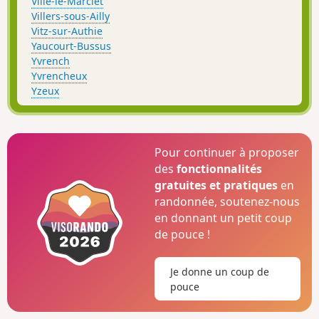
Ville-le-Marclet
Villers-sous-Ailly
Vitz-sur-Authie
Yaucourt-Bussus
Yvrench
Yvrencheux
Yzeux
Pour continuer à proposer
des
fonctionnalités
gratuites et pratiques
en
randonnée, soutenez-nous
en donnant un petit coup
de pouce !
Je donne un coup de
pouce