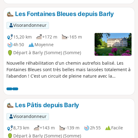
Les Fontaines Bleues depuis Barly
Visorandonneur
15,20 km
+172 m
-165 m
4h 50
Moyenne
Départ à Barly (Somme) (Somme)
Nouvelle réhabilitation d'un chemin autrefois balisé. Les
Fontaines Bleues sont très belles mais laissées totalement à
l'abandon ! C'est un circuit de pleine nature avec la
traversée de deux bois. Bonus : on peut démarrer avec la
rando "le Bois des Bouloies". Au point (7), en virant à
gauche, on se retrouve sur ce parcours (vers le lieu-dit les
Tilleuls : point (3). Le total doit alors faire environ 24 km.
Les Pâtis depuis Barly
Visorandonneur
8,73 km
+143 m
-139 m
2h 55
Facile
Départ à Barly (Somme) (Somme)