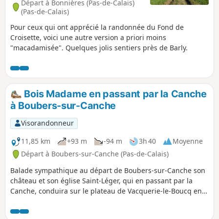
Départ à Bonnières (Pas-de-Calais)
(Pas-de-Calais)
Pour ceux qui ont apprécié la randonnée du Fond de
Croisette, voici une autre version a priori moins
"macadamisée". Quelques jolis sentiers près de Barly.
Bois Madame en passant par la Canche
à Boubers-sur-Canche
Visorandonneur
11,85 km
+93 m
-94 m
3h 40
Moyenne
Départ à Boubers-sur-Canche (Pas-de-Calais)
Balade sympathique au départ de Boubers-sur-Canche son
château et son église Saint-Léger, qui en passant par la
Canche, conduira sur le plateau de Vacquerie-le-Boucq en
contournant le Bois Madame, puis c'est la descente le long
du Bois des Avents jusque Boubers-sur-Canche.