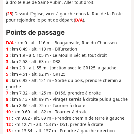
à droite Rue de Saint-Aubin. Aller tout droit.
(
25
) Devant l'église, virer à gauche dans la Rue de la Poste
pour rejoindre le point de départ (
D/A
).
Points de passage
D/A
: km 0 - alt. 116 m - Bougainville, Rue du Chausson
1
: km 0.49 - alt. 119 m - Bifurcation
2
: km 1.9 - alt. 105 m - Le Moulin Séclet, tout droit
3
: km 2.58 - alt. 63 m - D38
4
: km 2.9 - alt. 55 m - Jonction avec le GR125, à gauche
5
: km 4.51 - alt. 92 m - GR125
6
: km 6.93 - alt. 121 m - Sortie du bois, prendre chemin à
gauche
7
: km 7.32 - alt. 125 m - D156, prendre à droite
8
: km 8.13 - alt. 99 m - Virages serrés à droite puis à gauche
9
: km 8.86 - alt. 75 m - Tourner à droite
10
: km 9.69 - alt. 82 m - Tourner à droite
11
: km 9.82 - alt. 89 m - Prendre chemin de terre à gauche
12
: km 12.71 - alt. 153 m - D51, prendre à droite
13
: km 13.34 - alt. 157 m - Prendre à gauche direction