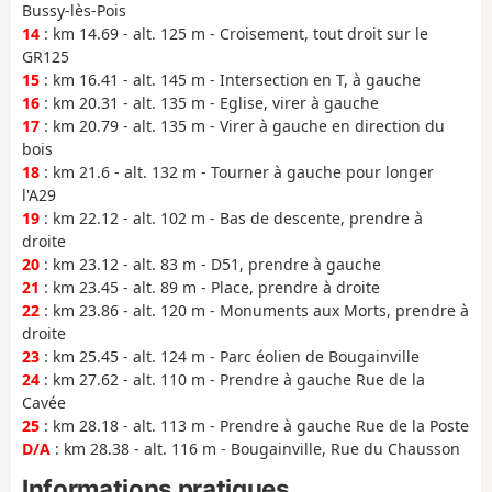
Bussy-lès-Pois
14
: km 14.69 - alt. 125 m - Croisement, tout droit sur le
GR125
15
: km 16.41 - alt. 145 m - Intersection en T, à gauche
16
: km 20.31 - alt. 135 m - Eglise, virer à gauche
17
: km 20.79 - alt. 135 m - Virer à gauche en direction du
bois
18
: km 21.6 - alt. 132 m - Tourner à gauche pour longer
l'A29
19
: km 22.12 - alt. 102 m - Bas de descente, prendre à
droite
20
: km 23.12 - alt. 83 m - D51, prendre à gauche
21
: km 23.45 - alt. 89 m - Place, prendre à droite
22
: km 23.86 - alt. 120 m - Monuments aux Morts, prendre à
droite
23
: km 25.45 - alt. 124 m - Parc éolien de Bougainville
24
: km 27.62 - alt. 110 m - Prendre à gauche Rue de la
Cavée
25
: km 28.18 - alt. 113 m - Prendre à gauche Rue de la Poste
D/A
: km 28.38 - alt. 116 m - Bougainville, Rue du Chausson
Informations pratiques