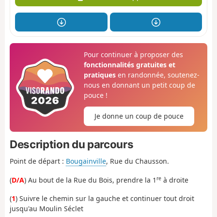
Pour continuer à proposer des
fonctionnalités gratuites et
pratiques
en randonnée, soutenez-
nous en donnant un petit coup de
pouce !
Je donne un coup de pouce
Description du parcours
Point de départ :
Bougainville
, Rue du Chausson.
re
(
D/A
) Au bout de la Rue du Bois, prendre la 1
à droite
(
1
) Suivre le chemin sur la gauche et continuer tout droit
jusqu'au Moulin Séclet