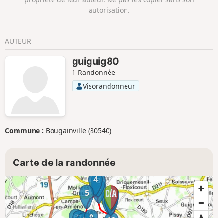
autorisation.
AUTEUR
guiguig80
1 Randonnée
Visorandonneur
Commune :
Bougainville (80540)
Carte de la randonnée
4
3
2
5
25
1
24
6
9