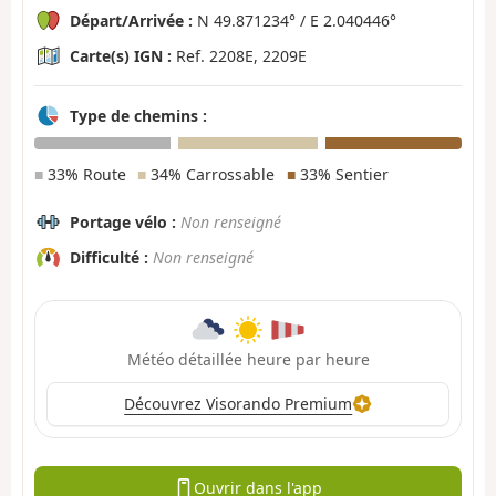
Départ/Arrivée :
N 49.871234° / E 2.040446°
Carte(s) IGN :
Ref. 2208E, 2209E
Type de chemins :
■
33% Route
■
34% Carrossable
■
33% Sentier
Portage vélo :
Non renseigné
Difficulté :
Non renseigné
Météo détaillée heure par heure
Découvrez Visorando Premium
Ouvrir dans l'app