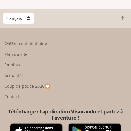
n
g
C
r
R
h
a
e
o
n
t
i
d
o
s
CGU et confidentialité
u
i
r
s
Plan du site
e
s
n
e
Emplois
h
z
Actualités
a
u
u
n
Coup de pouce 2026
t
p
a
Contact
y
s
Téléchargez l'application Visorando et partez à
l'aventure !
A
G