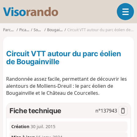
V
O
i
u
s
v
o
Parcours
Picardie
Somme
Bougainville
Circuit VTT autour du parc éolien de Bougainville
r
r
i
a
r
n
Circuit VTT autour du parc éolien
l
d
a
de Bougainville
o
n
a
Randonnée assez facile, permettant de découvrir les
v
i
alentours de Molliens-Dreuil : le parc éolien de
g
Bougainville et le Château de Courcelles.
a
t
Fiche technique
n°
137943
i
o
n
Création
30 juil. 2015