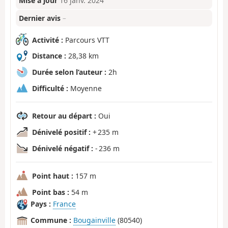
Mise à jour
16 janv. 2024
Dernier avis
–
Activité :
Parcours VTT
Distance :
28,38 km
Durée selon l’auteur :
2h
Difficulté :
Moyenne
Retour au départ :
Oui
Dénivelé positif :
+ 235 m
Dénivelé négatif :
- 236 m
Point haut :
157 m
Point bas :
54 m
Pays :
France
Commune :
Bougainville
(80540)