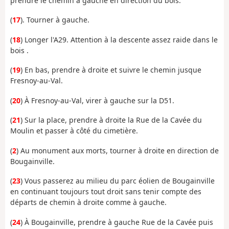
prendre le chemin à gauche en direction du bois.
(
17
). Tourner à gauche.
(
18
) Longer l'A29. Attention à la descente assez raide dans le
bois .
(
19
) En bas, prendre à droite et suivre le chemin jusque
Fresnoy-au-Val.
(
20
) À Fresnoy-au-Val, virer à gauche sur la D51.
(
21
) Sur la place, prendre à droite la Rue de la Cavée du
Moulin et passer à côté du cimetière.
(
2
) Au monument aux morts, tourner à droite en direction de
Bougainville.
(
23
) Vous passerez au milieu du parc éolien de Bougainville
en continuant toujours tout droit sans tenir compte des
départs de chemin à droite comme à gauche.
(
24
) À Bougainville, prendre à gauche Rue de la Cavée puis