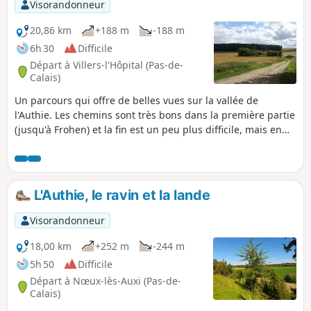
Visorandonneur
20,86 km
+188 m
-188 m
6h 30
Difficile
Départ à Villers-l'Hôpital (Pas-de-
Calais)
Un parcours qui offre de belles vues sur la vallée de
l'Authie. Les chemins sont très bons dans la première partie
(jusqu'à Frohen) et la fin est un peu plus difficile, mais en
pleine campagne.
L'Authie, le ravin et la lande
Visorandonneur
18,00 km
+252 m
-244 m
5h 50
Difficile
Départ à Nœux-lès-Auxi (Pas-de-
Calais)