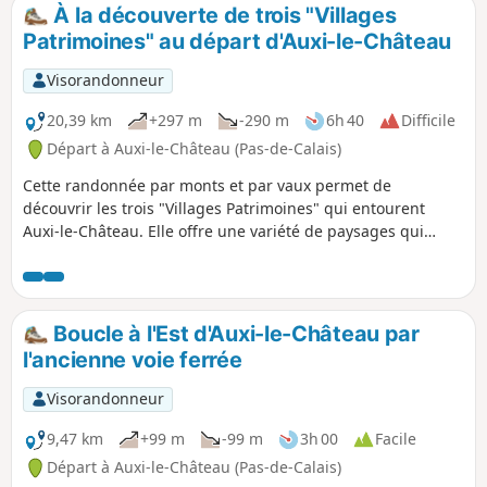
À la découverte de trois "Villages
Patrimoines" au départ d'Auxi-le-Château
Visorandonneur
20,39 km
+297 m
-290 m
6h 40
Difficile
Départ à Auxi-le-Château (Pas-de-Calais)
Cette randonnée par monts et par vaux permet de
découvrir les trois "Villages Patrimoines" qui entourent
Auxi-le-Château. Elle offre une variété de paysages qui
témoignent de l'attachement des habitants aux patrimoines
et au respect de la diversité.
Boucle à l'Est d'Auxi-le-Château par
l'ancienne voie ferrée
Visorandonneur
9,47 km
+99 m
-99 m
3h 00
Facile
Départ à Auxi-le-Château (Pas-de-Calais)