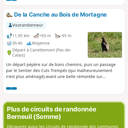
De la Canche au Bois de Mortagne
Visorandonneur
11,95 km
+93 m
-95 m
3h 40
Moyenne
Départ à Canettemont (Pas-de-
Calais)
Un départ pépère sur de bons chemins, puis un passage
par le Sentier des Culs Trempés (qui malheureusement
n'est plus aménagé) avant une belle remontée sur
Canettemont.
Plus de circuits de randonnée
Berneuil (Somme)
Découvrez aussi les circuits de randonnée des communes