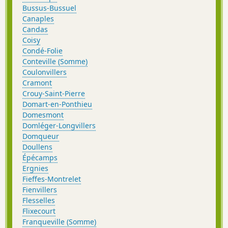
Bussus-Bussuel
Canaples
Candas
Coisy
Condé-Folie
Conteville (Somme)
Coulonvillers
Cramont
Crouy-Saint-Pierre
Domart-en-Ponthieu
Domesmont
Domléger-Longvillers
Domqueur
Doullens
Épécamps
Ergnies
Fieffes-Montrelet
Fienvillers
Flesselles
Flixecourt
Franqueville (Somme)