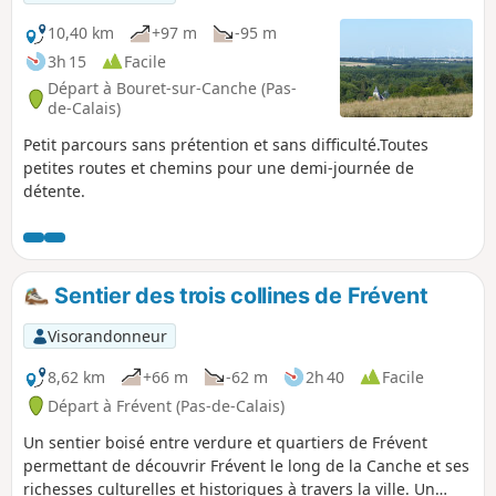
10,40 km
+97 m
-95 m
3h 15
Facile
Départ à Bouret-sur-Canche (Pas-
de-Calais)
Petit parcours sans prétention et sans difficulté.Toutes
petites routes et chemins pour une demi-journée de
détente.
Sentier des trois collines de Frévent
Visorandonneur
8,62 km
+66 m
-62 m
2h 40
Facile
Départ à Frévent (Pas-de-Calais)
Un sentier boisé entre verdure et quartiers de Frévent
permettant de découvrir Frévent le long de la Canche et ses
richesses culturelles et historiques à travers la ville. Un