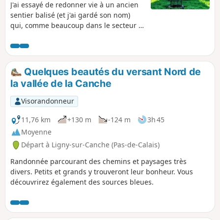
J'ai essayé de redonner vie à un ancien
sentier balisé (et j'ai gardé son nom)
qui, comme beaucoup dans le secteur a
entièrement disparu (le CDRP de la
Somme semble assez peu efficace et en
plus, est injoignable). C'est un parcours
quasiment sans route, mais la traversée
Quelques beautés du versant Nord de
de la Forêt de Lucheux est très difficile
la vallée de la Canche
car beaucoup de sentiers sont défoncés.
Heureusement, le balisage GR® y est
Visorandonneur
correct. Donc parcours difficile, voire
très difficile après les pluies : correct le
11,76 km
+130 m
-124 m
3h 45
19 avril 2026 à part bien sûr la traversée
Moyenne
de la forêt où le "chemin" est chaotique.
Départ à Ligny-sur-Canche (Pas-de-Calais)
Randonnée parcourant des chemins et paysages très
divers. Petits et grands y trouveront leur bonheur. Vous
découvrirez également des sources bleues.