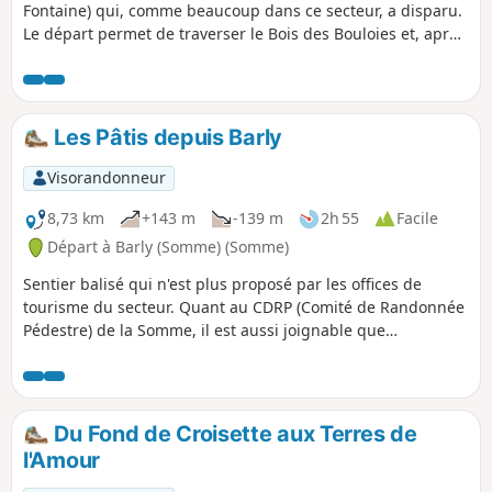
Fontaine) qui, comme beaucoup dans ce secteur, a disparu.
Le départ permet de traverser le Bois des Bouloies et, après
la traversée d'Occoches, le retour s'effectue sur de larges
chemins d'exploitation. Pique-nique possible sur la place.
On peut enchaîner avec la randonnée "Les pâtis au départ
de Barly" pour un total de 20 km.
Les Pâtis depuis Barly
Visorandonneur
8,73 km
+143 m
-139 m
2h 55
Facile
Départ à Barly (Somme) (Somme)
Sentier balisé qui n'est plus proposé par les offices de
tourisme du secteur. Quant au CDRP (Comité de Randonnée
Pédestre) de la Somme, il est aussi joignable que
l'Arlésienne ! C'est un petit parcours très plaisant avec deux
très beaux sentiers : au départ, la montée sur le plateau
puis, à Remaisnil, la descente par le Bois de Courcelles.
Du Fond de Croisette aux Terres de
l'Amour