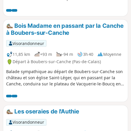
mélange agréable et dépaysant.
Bois Madame en passant par la Canche
à Boubers-sur-Canche
Visorandonneur
11,85 km
+93 m
-94 m
3h 40
Moyenne
Départ à Boubers-sur-Canche (Pas-de-Calais)
Balade sympathique au départ de Boubers-sur-Canche son
château et son église Saint-Léger, qui en passant par la
Canche, conduira sur le plateau de Vacquerie-le-Boucq en
contournant le Bois Madame, puis c'est la descente le long
du Bois des Avents jusque Boubers-sur-Canche.
Les oseraies de l'Authie
Visorandonneur