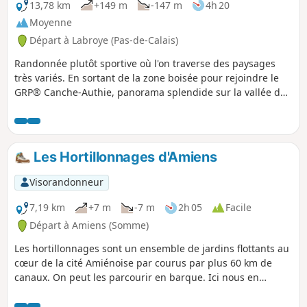
13,78 km
+149 m
-147 m
4h 20
Moyenne
Départ à Labroye (Pas-de-Calais)
Randonnée plutôt sportive où l'on traverse des paysages
très variés. En sortant de la zone boisée pour rejoindre le
GRP® Canche-Authie, panorama splendide sur la vallée de
l'Authie.
Les Hortillonnages d'Amiens
Visorandonneur
7,19 km
+7 m
-7 m
2h 05
Facile
Départ à Amiens (Somme)
Les hortillonnages sont un ensemble de jardins flottants au
cœur de la cité Amiénoise par courus par plus 60 km de
canaux. On peut les parcourir en barque. Ici nous en
faisons le tour à pied.