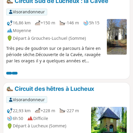
Circuit Sud de Lucheux : la Cavée
Visorandonneur
16,86 km
+150 m
-146 m
5h 15
Moyenne
Départ à Grouches-Luchuel (Somme)
Très peu de goudron sur ce parcours à faire en
période sèche.Découverte de la Cavée, ravagée
par les orages il y a quelques années et
magnifiquement restaurée.Un bon bout de
chemin sur l'ancienne voie ferrée (bien
ombragée) avant de descendre sur le beau
village de Grouches-Luchuel.
Circuit des hêtres à Lucheux
Visorandonneur
22,93 km
+228 m
-227 m
6h 50
Difficile
Départ à Lucheux (Somme)