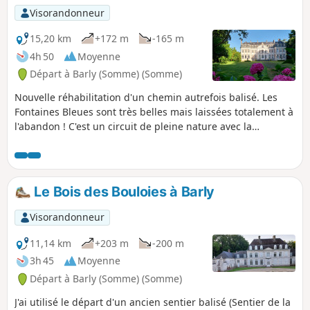
Visorandonneur
15,20 km
+172 m
-165 m
4h 50
Moyenne
Départ à Barly (Somme) (Somme)
Nouvelle réhabilitation d'un chemin autrefois balisé. Les
Fontaines Bleues sont très belles mais laissées totalement à
l'abandon ! C'est un circuit de pleine nature avec la
traversée de deux bois. Bonus : on peut démarrer avec la
rando "le Bois des Bouloies". Au point (7), en virant à
gauche, on se retrouve sur ce parcours (vers le lieu-dit les
Tilleuls : point (3). Le total doit alors faire environ 24 km.
Le Bois des Bouloies à Barly
Visorandonneur
11,14 km
+203 m
-200 m
3h 45
Moyenne
Départ à Barly (Somme) (Somme)
J'ai utilisé le départ d'un ancien sentier balisé (Sentier de la