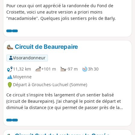
Pour ceux qui ont apprécié la randonnée du Fond de
Croisette, voici une autre version a priori moins
"macadamisée". Quelques jolis sentiers près de Barly.
Circuit de Beaurepaire
Visorandonneur
11,32 km
+101 m
-97 m
3h 30
Moyenne
Départ à Grouches-Luchuel (Somme)
Ce circuit s'inspire très largement d'un sentier balisé
(circuit de Beaurepaire). J'ai changé le point de départ et
diminué la distance (ce qui permet de passer près de la
Ferme de Beaurepaire). J'ai également réduit les parties
macadamisées au passage dans Doullens. C'est peut-être
un peu monotone mais on est pratiquement tout le temps
en pleine campagne.