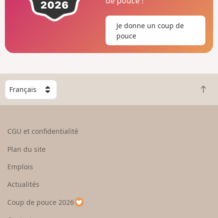
de pouce !
Je donne un coup de
pouce
C
R
h
e
o
t
i
o
s
CGU et confidentialité
u
i
r
s
Plan du site
e
s
n
e
Emplois
h
z
Actualités
a
u
u
n
Coup de pouce 2026
t
p
a