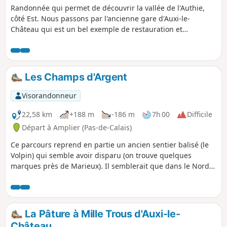
Randonnée qui permet de découvrir la vallée de l'Authie,
côté Est. Nous passons par l'ancienne gare d'Auxi-le-
Château qui est un bel exemple de restauration et
reconversion du patrimoine existant. Notons également le
petit cimetière militaire qui nous rappelle, ici aussi, les
horreurs de la guerre. Enfin, profitons des superbes points
de vue sur la vallée et sur la charmante ville d'Auxi.
Les Champs d'Argent
Visorandonneur
22,58 km
+188 m
-186 m
7h 00
Difficile
Départ à Amplier (Pas-de-Calais)
Ce parcours reprend en partie un ancien sentier balisé (le
Volpin) qui semble avoir disparu (on trouve quelques
marques près de Marieux). Il semblerait que dans le Nord
de la Somme, la durée de vie des sentiers balisés soit aussi
courte que celle des lièvres. Il est bien sûr possible de ne
faire que 17 km (en prenant à gauche au point 11), mais la
petite boucle Nord est très intéressante. Très peu de routes
La Pâture à Mille Trous d'Auxi-le-
et les chemins sont très corrects, mais parfois très herbeux.
Château