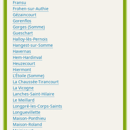
Fransu
Frohen-sur-Authie
Gézaincourt
Gorenflos
Gorges (Somme)
Gueschart
Halloy-lès-Pernois
Hangest-sur-Somme
Havernas
Hem-Hardinval
Heuzecourt
Hiermont
L'Étoile (Somme)
La Chaussée-Tirancourt
La Vicogne
Lanches-Saint-Hilaire
Le Meillard
Longpré-les-Corps-Saints
Longuevillette
Maison-Ponthieu
Maison-Roland