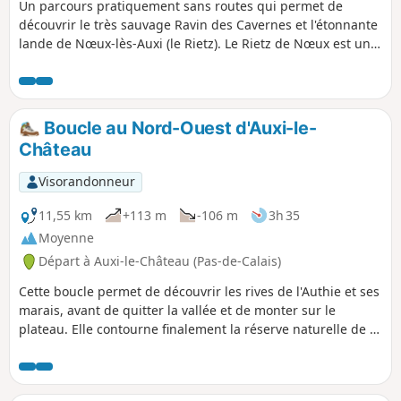
Un parcours pratiquement sans routes qui permet de
découvrir le très sauvage Ravin des Cavernes et l'étonnante
lande de Nœux-lès-Auxi (le Rietz). Le Rietz de Nœux est une
réserve naturelle protégée. On y trouve surtout au
printemps de très belles orchidées. Bien sûr, ne pas
cueillir ! Ce circuit reprend une très grande partie du
"Sentier de l'Étoile" dont on trouve quelques tracés, mais
Boucle au Nord-Ouest d'Auxi-le-
pas de descriptif. En outre son balisage est minimaliste
Château
(peut-être même disparu en mai 2025). Les barrières sont
près du grillage à droite Avant de vous attaquer à ce
Visorandonneur
parcours, je vous conseille de visionner les 2 vidéos dont on
trouve les liens dans le commentaire de Denis.
11,55 km
+113 m
-106 m
3h 35
Moyenne
Départ à Auxi-le-Château (Pas-de-Calais)
Cette boucle permet de découvrir les rives de l'Authie et ses
marais, avant de quitter la vallée et de monter sur le
plateau. Elle contourne finalement la réserve naturelle de la
Pâture Mille Trous. Très beau point de vue sur Auxi-le-
Château et son église classée du XVe siècle.