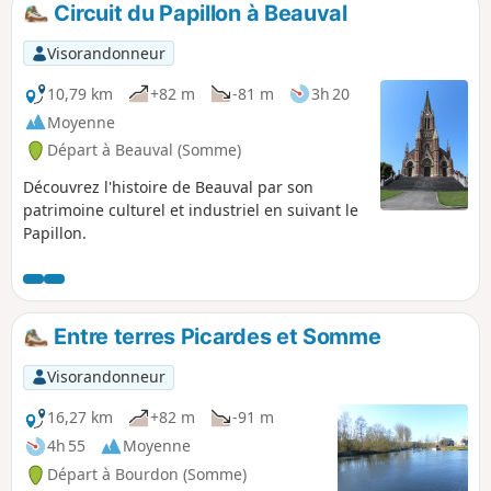
Circuit du Papillon à Beauval
p
Visorandonneur
10,79 km
+82 m
-81 m
3h 20
Moyenne
Départ à Beauval (Somme)
Découvrez l'histoire de Beauval par son
patrimoine culturel et industriel en suivant le
Papillon.
Entre terres Picardes et Somme
Visorandonneur
16,27 km
+82 m
-91 m
4h 55
Moyenne
Départ à Bourdon (Somme)