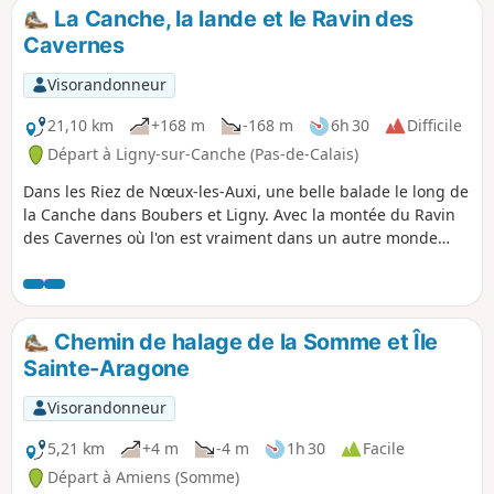
La Canche, la lande et le Ravin des
Cavernes
Visorandonneur
21,10 km
+168 m
-168 m
6h 30
Difficile
Départ à Ligny-sur-Canche (Pas-de-Calais)
Dans les Riez de Nœux-les-Auxi, une belle balade le long de
la Canche dans Boubers et Ligny. Avec la montée du Ravin
des Cavernes où l'on est vraiment dans un autre monde
(encore plus maintenant, avec le chaos final). Parcours
devenant très difficile en période humide dans le riez et le
ravin.
Chemin de halage de la Somme et Île
Sainte-Aragone
Visorandonneur
5,21 km
+4 m
-4 m
1h 30
Facile
Départ à Amiens (Somme)