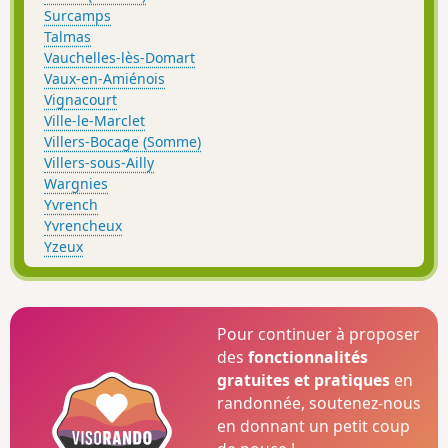
Surcamps
Talmas
Vauchelles-lès-Domart
Vaux-en-Amiénois
Vignacourt
Ville-le-Marclet
Villers-Bocage (Somme)
Villers-sous-Ailly
Wargnies
Yvrench
Yvrencheux
Yzeux
Pour continuer à proposer
des
fonctionnalités
gratuites et pratiques
en
randonnée, soutenez-nous
en donnant un petit coup