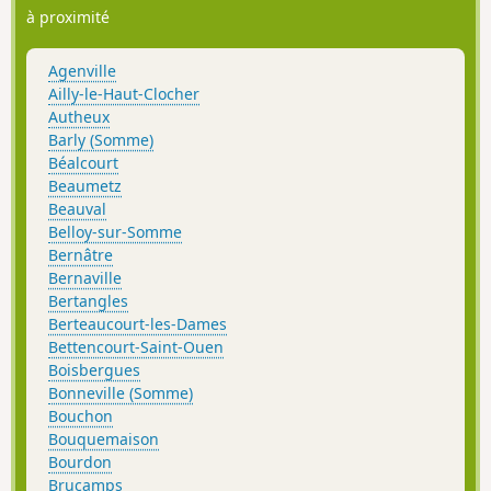
à proximité
Agenville
Ailly-le-Haut-Clocher
Autheux
Barly (Somme)
Béalcourt
Beaumetz
Beauval
Belloy-sur-Somme
Bernâtre
Bernaville
Bertangles
Berteaucourt-les-Dames
Bettencourt-Saint-Ouen
Boisbergues
Bonneville (Somme)
Bouchon
Bouquemaison
Bourdon
Brucamps