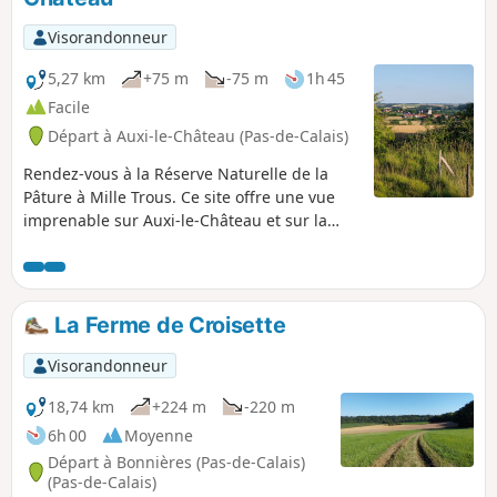
Changement de parcours en mai 2024, car le chemin entre
le cimetière et l'église est pour le moment barré.
Visorandonneur
5,27 km
+75 m
-75 m
1h 45
Facile
Départ à Auxi-le-Château (Pas-de-Calais)
Rendez-vous à la Réserve Naturelle de la
Pâture à Mille Trous. Ce site offre une vue
imprenable sur Auxi-le-Château et sur la
vallée de l'Authie. Un petit circuit vallonné et
un bon bol d'air. Prévoyez de bonnes
chaussures!
La Ferme de Croisette
Visorandonneur
18,74 km
+224 m
-220 m
6h 00
Moyenne
Départ à Bonnières (Pas-de-Calais)
(Pas-de-Calais)