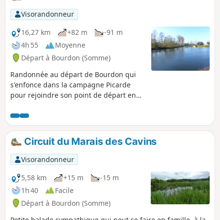
Visorandonneur
16,27 km
+82 m
-91 m
4h 55
Moyenne
Départ à Bourdon (Somme)
Randonnée au départ de Bourdon qui
s'enfonce dans la campagne Picarde
pour rejoindre son point de départ en
longeant le Canal de la Somme.
Circuit du Marais des Cavins
Visorandonneur
5,58 km
+15 m
-15 m
1h 40
Facile
Départ à Bourdon (Somme)
Petite balade sympathique qui peut se faire en famille, à la