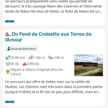
Un parcours pratiquement sans routes qui permet de
découvrir le très sauvage Ravin des Cavernes et l'étonnante
lande de Nœux-lès-Auxi (le Rietz). Le Rietz de Nœux est une
réserve naturelle protégée. On y trouve surtout au
printemps de très belles orchidées. Bien sûr, ne pas
cueillir ! Ce circuit reprend une très grande partie du
"Sentier de l'Étoile" dont on trouve quelques tracés, mais
Du Fond de Croisette aux Terres de
pas de descriptif. En outre son balisage est minimaliste
l'Amour
(peut-être même disparu en mai 2025). Les barrières sont
près du grillage à droite Avant de vous attaquer à ce
Visorandonneur
parcours, je vous conseille de visionner les 2 vidéos dont on
trouve les liens dans le commentaire de Denis.
20,86 km
+188 m
-188 m
6h 30
Difficile
Départ à Villers-l'Hôpital (Pas-de-
Calais)
Un parcours qui offre de belles vues sur la vallée de
l'Authie. Les chemins sont très bons dans la première partie
(jusqu'à Frohen) et la fin est un peu plus difficile, mais en
pleine campagne.