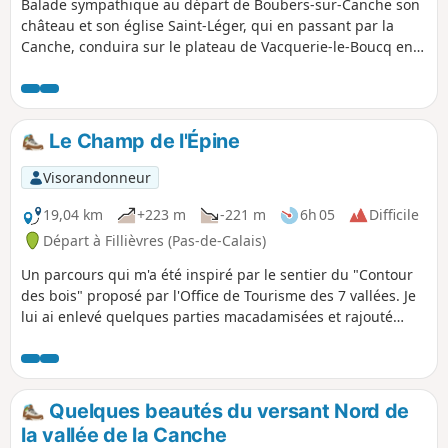
Balade sympathique au départ de Boubers-sur-Canche son
château et son église Saint-Léger, qui en passant par la
Canche, conduira sur le plateau de Vacquerie-le-Boucq en
contournant le Bois Madame, puis c'est la descente le long
du Bois des Avents jusque Boubers-sur-Canche.
Le Champ de l'Épine
Visorandonneur
19,04 km
+223 m
-221 m
6h 05
Difficile
Départ à Fillièvres (Pas-de-Calais)
Un parcours qui m'a été inspiré par le sentier du "Contour
des bois" proposé par l'Office de Tourisme des 7 vallées. Je
lui ai enlevé quelques parties macadamisées et rajouté
quelques chemins. Vous partez pour une journée de pleine
nature.
Quelques beautés du versant Nord de
la vallée de la Canche