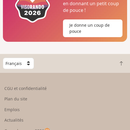
en donnant un petit coup
de pouce !
Je donne un coup de
pouce
C
R
h
e
o
t
i
o
s
CGU et confidentialité
u
i
r
s
Plan du site
e
s
n
e
Emplois
h
z
Actualités
a
u
u
n