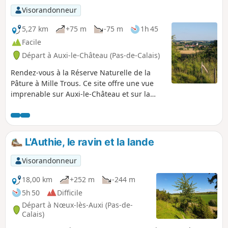
Visorandonneur
5,27 km
+75 m
-75 m
1h 45
Facile
Départ à Auxi-le-Château (Pas-de-Calais)
Rendez-vous à la Réserve Naturelle de la
Pâture à Mille Trous. Ce site offre une vue
imprenable sur Auxi-le-Château et sur la
vallée de l'Authie. Un petit circuit vallonné et
un bon bol d'air. Prévoyez de bonnes
chaussures!
L'Authie, le ravin et la lande
Visorandonneur
18,00 km
+252 m
-244 m
5h 50
Difficile
Départ à Nœux-lès-Auxi (Pas-de-
Calais)