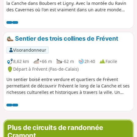
la Canche dans Boubers et Ligny. Avec la montée du Ravin
des Cavernes où l'on est vraiment dans un autre monde
(encore plus maintenant, avec le chaos final). Parcours
devenant très difficile en période humide dans le riez et le
ravin.
Sentier des trois collines de Frévent
Visorandonneur
8,62 km
+66 m
-62 m
2h 40
Facile
Départ à Frévent (Pas-de-Calais)
Un sentier boisé entre verdure et quartiers de Frévent
permettant de découvrir Frévent le long de la Canche et ses
richesses culturelles et historiques à travers la ville. Un
mélange agréable et dépaysant.
Plus de circuits de randonnée
Cramont