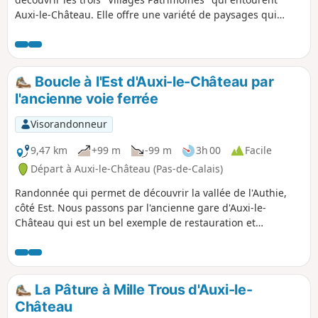
Auxi-le-Château. Elle offre une variété de paysages qui
témoignent de l'attachement des habitants aux patrimoines
et au respect de la diversité.
Boucle à l'Est d'Auxi-le-Château par
l'ancienne voie ferrée
Visorandonneur
9,47 km
+99 m
-99 m
3h 00
Facile
Départ à Auxi-le-Château (Pas-de-Calais)
Randonnée qui permet de découvrir la vallée de l'Authie,
côté Est. Nous passons par l'ancienne gare d'Auxi-le-
Château qui est un bel exemple de restauration et
reconversion du patrimoine existant. Notons également le
petit cimetière militaire qui nous rappelle, ici aussi, les
horreurs de la guerre. Enfin, profitons des superbes points
de vue sur la vallée et sur la charmante ville d'Auxi.
La Pâture à Mille Trous d'Auxi-le-
Château