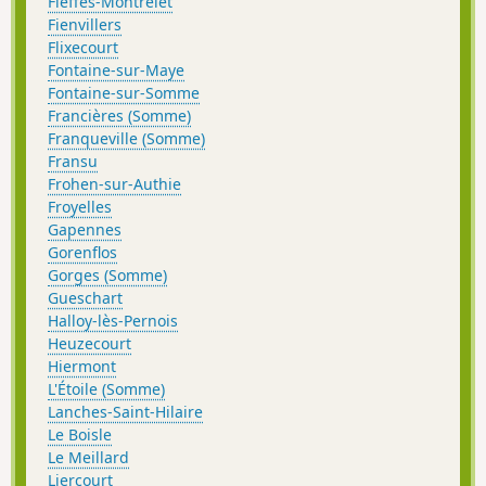
Fieffes-Montrelet
Fienvillers
Flixecourt
Fontaine-sur-Maye
Fontaine-sur-Somme
Francières (Somme)
Franqueville (Somme)
Fransu
Frohen-sur-Authie
Froyelles
Gapennes
Gorenflos
Gorges (Somme)
Gueschart
Halloy-lès-Pernois
Heuzecourt
Hiermont
L'Étoile (Somme)
Lanches-Saint-Hilaire
Le Boisle
Le Meillard
Liercourt