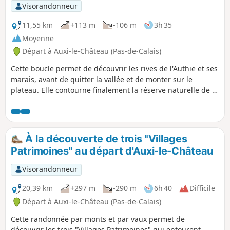
Visorandonneur
11,55 km
+113 m
-106 m
3h 35
Moyenne
Départ à Auxi-le-Château (Pas-de-Calais)
Cette boucle permet de découvrir les rives de l'Authie et ses
marais, avant de quitter la vallée et de monter sur le
plateau. Elle contourne finalement la réserve naturelle de la
Pâture Mille Trous. Très beau point de vue sur Auxi-le-
Château et son église classée du XVe siècle.
À la découverte de trois "Villages
Patrimoines" au départ d'Auxi-le-Château
Visorandonneur
20,39 km
+297 m
-290 m
6h 40
Difficile
Départ à Auxi-le-Château (Pas-de-Calais)
Cette randonnée par monts et par vaux permet de
découvrir les trois "Villages Patrimoines" qui entourent