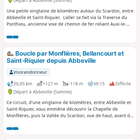
Départ à Abbeville (Somme)
Une petite vingtaine de kilomètres autour du Scardon, entre
Abbeville et Saint-Riquier. L'aller se fait via la Traverse du
Ponthieu, ancienne voie de chemin de fer reliant Auxi-le-
Château à Abbeville. Le retour se fait par l'autre versant de
la vallée.
Boucle par Monflières, Bellancourt et
Saint-Riquier depuis Abbeville
Visorandonneur
20,65 km
+127 m
-118 m
6h 15
Difficile
Départ à Abbeville (Somme)
Ce circuit, d'une vingtaine de kilomètres, entre Abbeville et
Saint-Riquier, vous emmène découvrir la Chapelle de
Monflières, puis la Vallée du Scardon, vue de haut, avant de
revenir par la Traverse du Ponthieu.