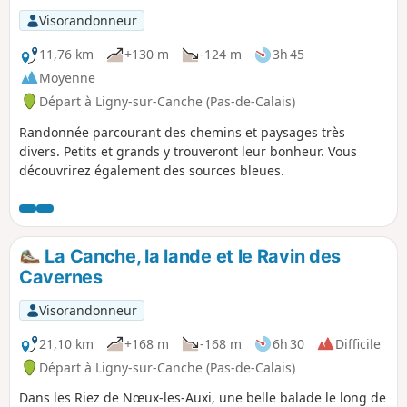
Visorandonneur
11,76 km
+130 m
-124 m
3h 45
Moyenne
Départ à Ligny-sur-Canche (Pas-de-Calais)
Randonnée parcourant des chemins et paysages très
divers. Petits et grands y trouveront leur bonheur. Vous
découvrirez également des sources bleues.
La Canche, la lande et le Ravin des
Cavernes
Visorandonneur
21,10 km
+168 m
-168 m
6h 30
Difficile
Départ à Ligny-sur-Canche (Pas-de-Calais)
Dans les Riez de Nœux-les-Auxi, une belle balade le long de