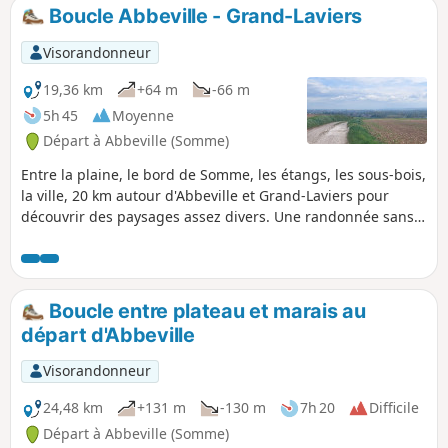
Boucle Abbeville - Grand-Laviers
Visorandonneur
19,36 km
+64 m
-66 m
5h 45
Moyenne
Départ à Abbeville (Somme)
Entre la plaine, le bord de Somme, les étangs, les sous-bois,
la ville, 20 km autour d'Abbeville et Grand-Laviers pour
découvrir des paysages assez divers. Une randonnée sans
grande difficulté qui remplit bien une après-midi de
printemps (ou de toute autre saison pourvu que vous soyez
équipé en conséquence).
Boucle entre plateau et marais au
départ d'Abbeville
Visorandonneur
24,48 km
+131 m
-130 m
7h 20
Difficile
Départ à Abbeville (Somme)