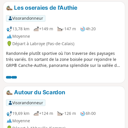
Les oseraies de l'Authie
Visorandonneur
13,78 km
+149 m
-147 m
4h 20
Moyenne
Départ à Labroye (Pas-de-Calais)
Randonnée plutôt sportive où l'on traverse des paysages
très variés. En sortant de la zone boisée pour rejoindre le
GRP® Canche-Authie, panorama splendide sur la vallée de
l'Authie.
Autour du Scardon
Visorandonneur
19,69 km
+124 m
-126 m
6h 00
Moyenne