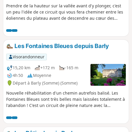
Prendre de la hauteur sur la vallée avant d'y plonger, c'est
un peu l'idée de ce circuit qui vous fera cheminer entre les
éoliennes du plateau avant de descendre au cœur des
marais entre Eaucourt-sur-Somme et Mareuil-Caubert. Un
parcours qui monte et qui descend, 2 fois !
Les Fontaines Bleues depuis Barly
Visorandonneur
15,20 km
+172 m
-165 m
4h 50
Moyenne
Départ à Barly (Somme) (Somme)
Nouvelle réhabilitation d'un chemin autrefois balisé. Les
Fontaines Bleues sont très belles mais laissées totalement à
l'abandon ! C'est un circuit de pleine nature avec la
traversée de deux bois. Bonus : on peut démarrer avec la
rando "le Bois des Bouloies". Au point (7), en virant à
gauche, on se retrouve sur ce parcours (vers le lieu-dit les
Tilleuls : point (3). Le total doit alors faire environ 24 km.