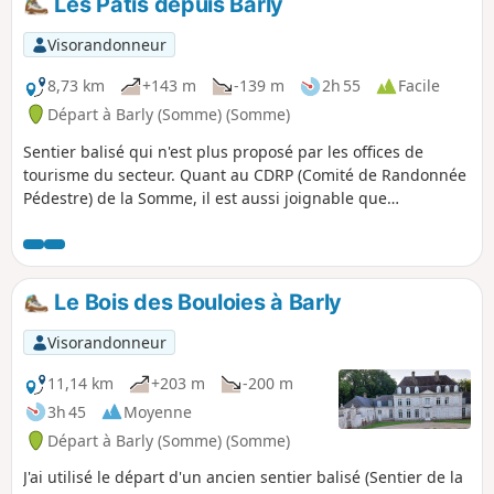
Les Pâtis depuis Barly
Visorandonneur
8,73 km
+143 m
-139 m
2h 55
Facile
Départ à Barly (Somme) (Somme)
Sentier balisé qui n'est plus proposé par les offices de
tourisme du secteur. Quant au CDRP (Comité de Randonnée
Pédestre) de la Somme, il est aussi joignable que
l'Arlésienne ! C'est un petit parcours très plaisant avec deux
très beaux sentiers : au départ, la montée sur le plateau
puis, à Remaisnil, la descente par le Bois de Courcelles.
Le Bois des Bouloies à Barly
Visorandonneur
11,14 km
+203 m
-200 m
3h 45
Moyenne
Départ à Barly (Somme) (Somme)
J'ai utilisé le départ d'un ancien sentier balisé (Sentier de la