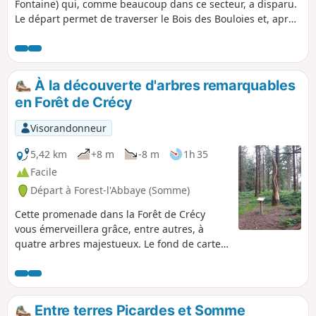
Fontaine) qui, comme beaucoup dans ce secteur, a disparu.
Le départ permet de traverser le Bois des Bouloies et, après
la traversée d'Occoches, le retour s'effectue sur de larges
chemins d'exploitation. Pique-nique possible sur la place.
On peut enchaîner avec la randonnée "Les pâtis au départ
de Barly" pour un total de 20 km.
À la découverte d'arbres remarquables
en Forêt de Crécy
Visorandonneur
5,42 km
+8 m
-8 m
1h 35
Facile
Départ à Forest-l'Abbaye (Somme)
Cette promenade dans la Forêt de Crécy
vous émerveillera grâce, entre autres, à
quatre arbres majestueux. Le fond de carte
IGN est fortement recommandé pour suivre
le parcours.
Entre terres Picardes et Somme