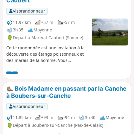
Caubert
Visorandonneur
11,97 km
+57 m
-57 m
3h 35
Moyenne
Départ à Mareuil-Caubert (Somme)
Cette randonnée est une invitation à la
découverte des étangs poissonneux et
des marais de la Somme. Vous
apprécierez la faune (héron cendré) et
la flore (fritillaire sauvage)
caractéristiques de la région.
Bois Madame en passant par la Canche
à Boubers-sur-Canche
Visorandonneur
11,85 km
+93 m
-94 m
3h 40
Moyenne
Départ à Boubers-sur-Canche (Pas-de-Calais)