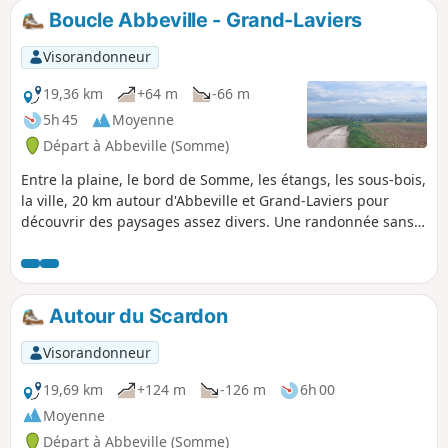
Boucle Abbeville - Grand-Laviers
Visorandonneur
19,36 km
+64 m
-66 m
5h 45
Moyenne
Départ à Abbeville (Somme)
Entre la plaine, le bord de Somme, les étangs, les sous-bois,
la ville, 20 km autour d'Abbeville et Grand-Laviers pour
découvrir des paysages assez divers. Une randonnée sans
grande difficulté qui remplit bien une après-midi de
printemps (ou de toute autre saison pourvu que vous soyez
équipé en conséquence).
Autour du Scardon
Visorandonneur
19,69 km
+124 m
-126 m
6h 00
Moyenne
Départ à Abbeville (Somme)