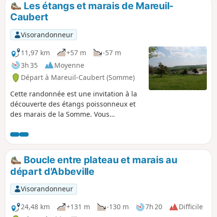
Les étangs et marais de Mareuil-
p
Caubert
Visorandonneur
11,97 km
+57 m
-57 m
3h 35
Moyenne
Départ à Mareuil-Caubert (Somme)
Cette randonnée est une invitation à la
découverte des étangs poissonneux et
des marais de la Somme. Vous
apprécierez la faune (héron cendré) et
la flore (fritillaire sauvage)
caractéristiques de la région.
Boucle entre plateau et marais au
départ d'Abbeville
Visorandonneur
24,48 km
+131 m
-130 m
7h 20
Difficile