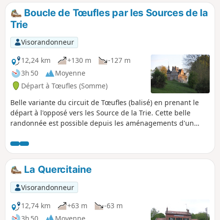
sous-bois. Ce circuit est balisé par le département, cette
Boucle de Tœufles par les Sources de la
version est raccourcie.
Trie
Visorandonneur
12,24 km
+130 m
-127 m
3h 50
Moyenne
Départ à Tœufles (Somme)
Belle variante du circuit de Tœufles (balisé) en prenant le
départ à l'opposé vers les Source de la Trie. Cette belle
randonnée est possible depuis les aménagements d'un
circuit nommée "La Trie enchantée" réalisé par la
Communauté de Communes du Vimeu.
La Quercitaine
Visorandonneur
12,74 km
+63 m
-63 m
3h 50
Moyenne