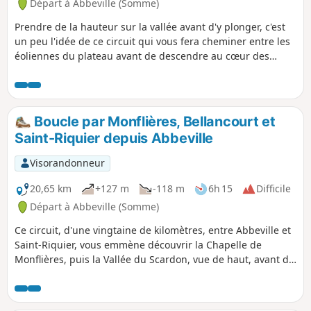
Départ à Abbeville (Somme)
Prendre de la hauteur sur la vallée avant d'y plonger, c'est
un peu l'idée de ce circuit qui vous fera cheminer entre les
éoliennes du plateau avant de descendre au cœur des
marais entre Eaucourt-sur-Somme et Mareuil-Caubert. Un
parcours qui monte et qui descend, 2 fois !
Boucle par Monflières, Bellancourt et
Saint-Riquier depuis Abbeville
Visorandonneur
20,65 km
+127 m
-118 m
6h 15
Difficile
Départ à Abbeville (Somme)
Ce circuit, d'une vingtaine de kilomètres, entre Abbeville et
Saint-Riquier, vous emmène découvrir la Chapelle de
Monflières, puis la Vallée du Scardon, vue de haut, avant de
revenir par la Traverse du Ponthieu.