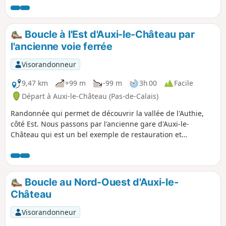
Boucle à l'Est d'Auxi-le-Château par
l'ancienne voie ferrée
Visorandonneur
9,47 km
+99 m
-99 m
3h 00
Facile
Départ à Auxi-le-Château (Pas-de-Calais)
Randonnée qui permet de découvrir la vallée de l'Authie,
côté Est. Nous passons par l'ancienne gare d'Auxi-le-
Château qui est un bel exemple de restauration et
reconversion du patrimoine existant. Notons également le
petit cimetière militaire qui nous rappelle, ici aussi, les
horreurs de la guerre. Enfin, profitons des superbes points
de vue sur la vallée et sur la charmante ville d'Auxi.
Boucle au Nord-Ouest d'Auxi-le-
Château
Visorandonneur