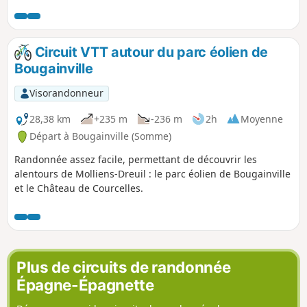
témoignent de l'attachement des habitants aux patrimoines
et au respect de la diversité.
Circuit VTT autour du parc éolien de
Bougainville
Visorandonneur
28,38 km
+235 m
-236 m
2h
Moyenne
Départ à Bougainville (Somme)
Randonnée assez facile, permettant de découvrir les
alentours de Molliens-Dreuil : le parc éolien de Bougainville
et le Château de Courcelles.
Plus de circuits de randonnée
Épagne-Épagnette