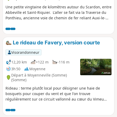
Une petite vingtaine de kilomètres autour du Scardon, entre
Abbeville et Saint-Riquier. L'aller se fait via la Traverse du
Ponthieu, ancienne voie de chemin de fer reliant Auxi-le-
Château à Abbeville. Le retour se fait par l'autre versant de
la vallée.
Le rideau de Favery, version courte
Visorandonneur
12,20 km
+122 m
-116 m
3h 50
Moyenne
Départ à Moyenneville (Somme)
(Somme)
Rideau : terme plutôt local pour désigner une haie de
bosquets pour couper du vent et que l'on trouve
régulièrement sur ce circuit vallonné au cœur du Vimeu
vert. Jolis passages au bord de la Trie et son passage à gué
près du manoir de Chaussoy qu'il ne faut pas manquer
d'admirer, avant d'entreprendre une belle grimpette en