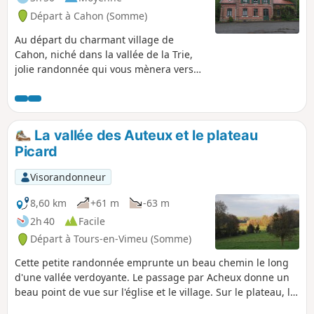
Départ à Cahon (Somme)
Au départ du charmant village de
Cahon, niché dans la vallée de la Trie,
jolie randonnée qui vous mènera vers
Quesnoy-le-Montant avant de revenir
par de sympathiques sentiers entre bois
et pâturages vers votre point de départ.
Les habitants de Quesnoy-le-Montant se
La vallée des Auteux et le plateau
nomment les Quercitains, d'où le nom
Picard
de cette randonnée. Quant à Cahon,
village de départ et d'arrivée, vous y
Visorandonneur
trouverez une minoterie encore en
activité et qui fabrique de la farine dont
8,60 km
+61 m
-63 m
une variété est réservée à la baguette
2h 40
Facile
"Avocette" qui est vendue à Quesnoy-le-
Départ à Tours-en-Vimeu (Somme)
Montant, mais également dans d'autres
boulangeries de la Somme. Randonnée
Cette petite randonnée emprunte un beau chemin le long
gastronomique et patrimoniale, en
d'une vallée verdoyante. Le passage par Acheux donne un
somme.
beau point de vue sur l'église et le village. Sur le plateau, la
vue s'étend jusqu'à la vallée de la Somme.