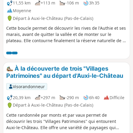
11,55 km
+113 m
-106 m
3h 35
Moyenne
Départ à Auxi-le-Château (Pas-de-Calais)
Cette boucle permet de découvrir les rives de l'Authie et ses
marais, avant de quitter la vallée et de monter sur le
plateau. Elle contourne finalement la réserve naturelle de la
Pâture Mille Trous. Très beau point de vue sur Auxi-le-
Château et son église classée du XVe siècle.
À la découverte de trois "Villages
Patrimoines" au départ d'Auxi-le-Château
Visorandonneur
20,39 km
+297 m
-290 m
6h 40
Difficile
Départ à Auxi-le-Château (Pas-de-Calais)
Cette randonnée par monts et par vaux permet de
découvrir les trois "Villages Patrimoines" qui entourent
Auxi-le-Château. Elle offre une variété de paysages qui