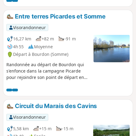
Entre terres Picardes et Somme
Visorandonneur
16,27 km
+82 m
-91 m
4h 55
Moyenne
Départ à Bourdon (Somme)
Randonnée au départ de Bourdon qui
s'enfonce dans la campagne Picarde
pour rejoindre son point de départ en
longeant le Canal de la Somme.
Circuit du Marais des Cavins
Visorandonneur
5,58 km
+15 m
-15 m