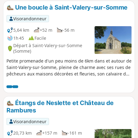
Une boucle à Saint-Valery-sur-Somme
Visorandonneur
5,64 km
+52 m
-56 m
1h 45
Facile
Départ à Saint-Valery-sur-Somme
(Somme)
Petite promenade d'un peu moins de 6km dans et autour de
Saint-Valery-sur-Somme, pleine de charme avec ses rues de
pêcheurs aux maisons décorées et fleuries, son calvaire des
marins avec vue sur toute la baie et la ville, ses quais le
long de la Somme ainsi que sa Chapelle Saint-Valery dite
des Marins, sans oublier son histoire avec la Porte Jeanne
d'Arc et de nombreux points de vues sur la baie de Somme
Étangs de Neslette et Château de
Rambures
Visorandonneur
20,73 km
+157 m
-161 m