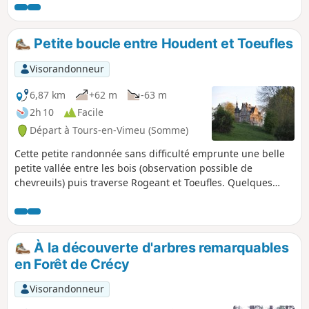
Petite boucle entre Houdent et Toeufles
Visorandonneur
6,87 km
+62 m
-63 m
2h 10
Facile
Départ à Tours-en-Vimeu (Somme)
Cette petite randonnée sans difficulté emprunte une belle
petite vallée entre les bois (observation possible de
chevreuils) puis traverse Rogeant et Toeufles. Quelques
habitations picardes typiques ainsi que les châteaux de
Rogeant et de Toeufles sont à remarquer. La remontée sur
le plateau permet un beau point de vue sur la vallée de la
Trie, avant le retour vers Houdent.
À la découverte d'arbres remarquables
en Forêt de Crécy
Visorandonneur