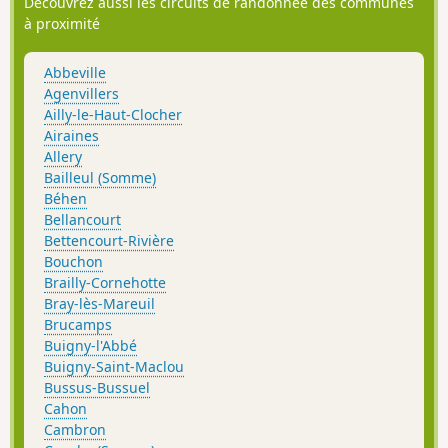
Découvrez aussi les circuits de randonnée des communes
à proximité
Abbeville
Agenvillers
Ailly-le-Haut-Clocher
Airaines
Allery
Bailleul (Somme)
Béhen
Bellancourt
Bettencourt-Rivière
Bouchon
Brailly-Cornehotte
Bray-lès-Mareuil
Brucamps
Buigny-l'Abbé
Buigny-Saint-Maclou
Bussus-Bussuel
Cahon
Cambron