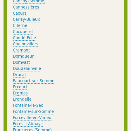
Canchy (Somme)
Cannessières
Caours
Cerisy-Buleux
Citerne
Cocquerel
Condé-Folie
Coulonvillers
Cramont
Domqueur
Domvast
Doudelainville
Drucat
Eaucourt-sur-Somme
Ercourt
Ergnies
Érondelle
Fontaine-le-Sec
Fontaine-sur-Somme
Forceville-en-Vimeu
Forest-l'Abbaye
Francières (Somme)