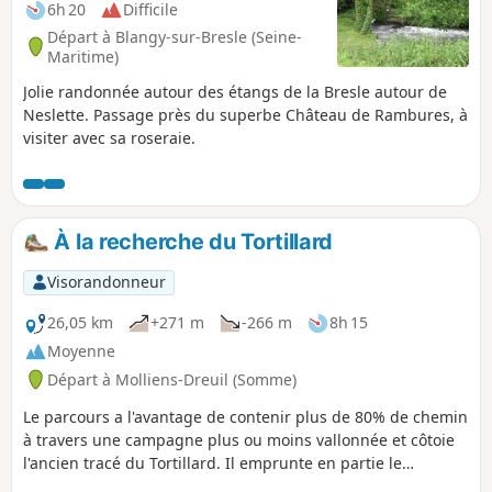
6h 20
Difficile
Départ à Blangy-sur-Bresle (Seine-
Maritime)
Jolie randonnée autour des étangs de la Bresle autour de
Neslette. Passage près du superbe Château de Rambures, à
visiter avec sa roseraie.
À la recherche du Tortillard
Visorandonneur
26,05 km
+271 m
-266 m
8h 15
Moyenne
Départ à Molliens-Dreuil (Somme)
Le parcours a l'avantage de contenir plus de 80% de chemin
à travers une campagne plus ou moins vallonnée et côtoie
l'ancien tracé du Tortillard. Il emprunte en partie le
GR®125.