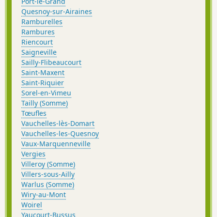
Port-le-Grand
Quesnoy-sur-Airaines
Ramburelles
Rambures
Riencourt
Saigneville
Sailly-Flibeaucourt
Saint-Maxent
Saint-Riquier
Sorel-en-Vimeu
Tailly (Somme)
Tœufles
Vauchelles-lès-Domart
Vauchelles-les-Quesnoy
Vaux-Marquenneville
Vergies
Villeroy (Somme)
Villers-sous-Ailly
Warlus (Somme)
Wiry-au-Mont
Woirel
Yaucourt-Bussus