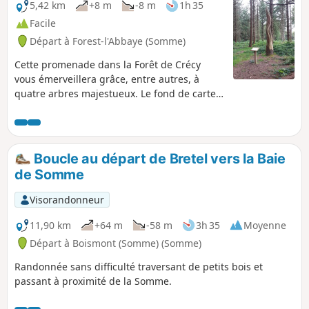
5,42 km
+8 m
-8 m
1h 35
Facile
Départ à Forest-l'Abbaye (Somme)
Cette promenade dans la Forêt de Crécy
vous émerveillera grâce, entre autres, à
quatre arbres majestueux. Le fond de carte
IGN est fortement recommandé pour suivre
le parcours.
Boucle au départ de Bretel vers la Baie
de Somme
Visorandonneur
11,90 km
+64 m
-58 m
3h 35
Moyenne
Départ à Boismont (Somme) (Somme)
Randonnée sans difficulté traversant de petits bois et
passant à proximité de la Somme.