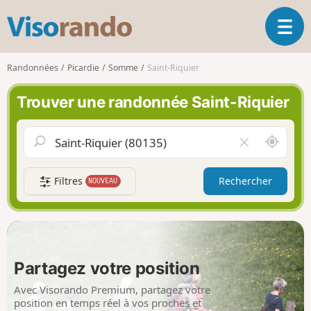
V
O
i
u
s
v
o
Randonnées
Picardie
Somme
Saint-Riquier
r
r
i
a
Trouver une randonnée Saint-Riquier
r
n
l
d
a
o
A
V
n
u
i
a
t
d
v
Filtres
Rechercher
NOUVEAU
o
e
i
u
r
g
r
l
a
d
e
t
e
c
i
m
h
Partagez votre position
o
o
a
n
i
m
Avec Visorando Premium, partagez votre
p
position en temps réel à vos proches et