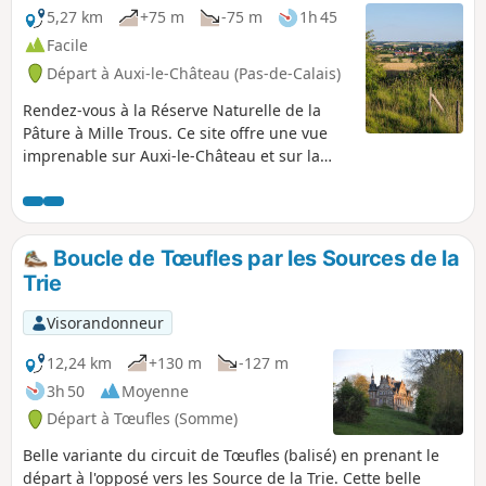
5,27 km
+75 m
-75 m
1h 45
Facile
Départ à Auxi-le-Château (Pas-de-Calais)
Rendez-vous à la Réserve Naturelle de la
Pâture à Mille Trous. Ce site offre une vue
imprenable sur Auxi-le-Château et sur la
vallée de l'Authie. Un petit circuit vallonné et
un bon bol d'air. Prévoyez de bonnes
chaussures!
Boucle de Tœufles par les Sources de la
Trie
Visorandonneur
12,24 km
+130 m
-127 m
3h 50
Moyenne
Départ à Tœufles (Somme)
Belle variante du circuit de Tœufles (balisé) en prenant le
départ à l'opposé vers les Source de la Trie. Cette belle