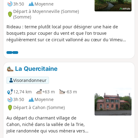
3h 50
Moyenne
Départ à Moyenneville (Somme)
(Somme)
Rideau : terme plutôt local pour désigner une haie de
bosquets pour couper du vent et que l'on trouve
régulièrement sur ce circuit vallonné au cœur du Vimeu
vert. Jolis passages au bord de la Trie et son passage à gué
près du manoir de Chaussoy qu'il ne faut pas manquer
d'admirer, avant d'entreprendre une belle grimpette en
sous-bois. Ce circuit est balisé par le département, cette
La Quercitaine
version est raccourcie.
Visorandonneur
12,74 km
+63 m
-63 m
3h 50
Moyenne
Départ à Cahon (Somme)
Au départ du charmant village de
Cahon, niché dans la vallée de la Trie,
jolie randonnée qui vous mènera vers
Quesnoy-le-Montant avant de revenir