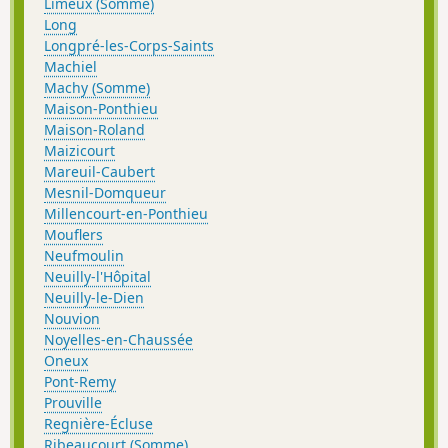
Limeux (Somme)
Long
Longpré-les-Corps-Saints
Machiel
Machy (Somme)
Maison-Ponthieu
Maison-Roland
Maizicourt
Mareuil-Caubert
Mesnil-Domqueur
Millencourt-en-Ponthieu
Mouflers
Neufmoulin
Neuilly-l'Hôpital
Neuilly-le-Dien
Nouvion
Noyelles-en-Chaussée
Oneux
Pont-Remy
Prouville
Regnière-Écluse
Ribeaucourt (Somme)