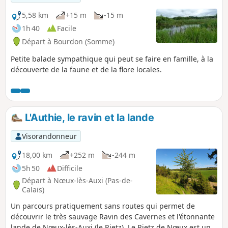
5,58 km
+15 m
-15 m
1h 40
Facile
Départ à Bourdon (Somme)
Petite balade sympathique qui peut se faire en famille, à la
découverte de la faune et de la flore locales.
L'Authie, le ravin et la lande
Visorandonneur
18,00 km
+252 m
-244 m
5h 50
Difficile
Départ à Nœux-lès-Auxi (Pas-de-
Calais)
Un parcours pratiquement sans routes qui permet de
découvrir le très sauvage Ravin des Cavernes et l'étonnante
lande de Nœux-lès-Auxi (le Rietz). Le Rietz de Nœux est une