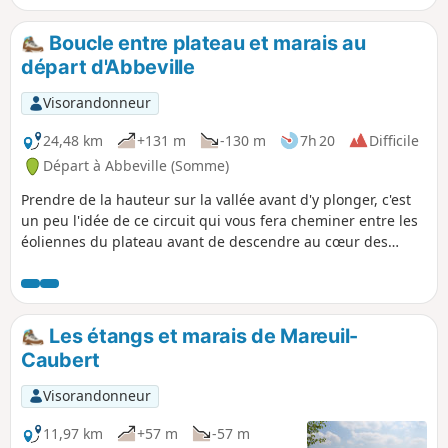
équipé en conséquence).
Boucle entre plateau et marais au
départ d'Abbeville
Visorandonneur
24,48 km
+131 m
-130 m
7h 20
Difficile
Départ à Abbeville (Somme)
Prendre de la hauteur sur la vallée avant d'y plonger, c'est
un peu l'idée de ce circuit qui vous fera cheminer entre les
éoliennes du plateau avant de descendre au cœur des
marais entre Eaucourt-sur-Somme et Mareuil-Caubert. Un
parcours qui monte et qui descend, 2 fois !
Les étangs et marais de Mareuil-
Caubert
Visorandonneur
11,97 km
+57 m
-57 m