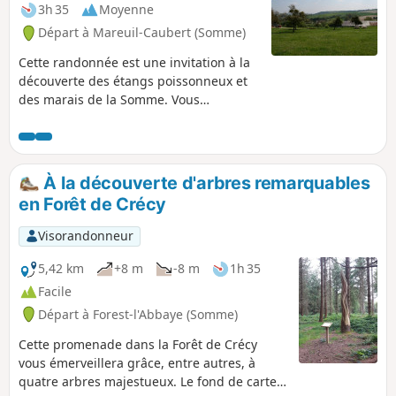
3h 35
Moyenne
Départ à Mareuil-Caubert (Somme)
Cette randonnée est une invitation à la
découverte des étangs poissonneux et
des marais de la Somme. Vous
apprécierez la faune (héron cendré) et
la flore (fritillaire sauvage)
caractéristiques de la région.
À la découverte d'arbres remarquables
en Forêt de Crécy
Visorandonneur
5,42 km
+8 m
-8 m
1h 35
Facile
Départ à Forest-l'Abbaye (Somme)
Cette promenade dans la Forêt de Crécy
vous émerveillera grâce, entre autres, à
quatre arbres majestueux. Le fond de carte