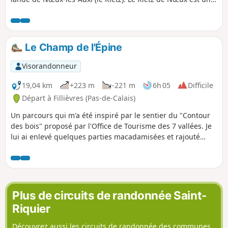
réserve naturelle protégée. On y trouve surtout au
printemps de très belles orchidées. Bien sûr, ne pas
cueillir ! Ce circuit reprend une très grande partie du
"Sentier de l'Étoile" dont on trouve quelques tracés, mais
Le Champ de l'Épine
pas de descriptif. En outre son balisage est minimaliste
(peut-être même disparu en mai 2025). Les barrières sont
Visorandonneur
près du grillage à droite Avant de vous attaquer à ce
parcours, je vous conseille de visionner les 2 vidéos dont on
19,04 km
+223 m
-221 m
6h 05
Difficile
trouve les liens dans le commentaire de Denis.
Départ à Fillièvres (Pas-de-Calais)
Un parcours qui m'a été inspiré par le sentier du "Contour
des bois" proposé par l'Office de Tourisme des 7 vallées. Je
lui ai enlevé quelques parties macadamisées et rajouté
quelques chemins. Vous partez pour une journée de pleine
nature.
Plus de circuits de randonnée Saint-
Riquier
Découvrez aussi les circuits de randonnée des communes