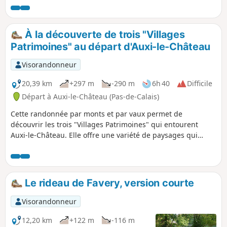
Château et son église classée du XVe siècle.
À la découverte de trois "Villages
Patrimoines" au départ d'Auxi-le-Château
Visorandonneur
20,39 km
+297 m
-290 m
6h 40
Difficile
Départ à Auxi-le-Château (Pas-de-Calais)
Cette randonnée par monts et par vaux permet de
découvrir les trois "Villages Patrimoines" qui entourent
Auxi-le-Château. Elle offre une variété de paysages qui
témoignent de l'attachement des habitants aux patrimoines
et au respect de la diversité.
Le rideau de Favery, version courte
Visorandonneur
12,20 km
+122 m
-116 m