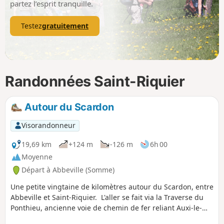
partez l’esprit tranquille.
Testez
gratuitement
Randonnées Saint-Riquier
Autour du Scardon
Visorandonneur
19,69 km
+124 m
-126 m
6h 00
Moyenne
Départ à Abbeville (Somme)
Une petite vingtaine de kilomètres autour du Scardon, entre
Abbeville et Saint-Riquier. L'aller se fait via la Traverse du
Ponthieu, ancienne voie de chemin de fer reliant Auxi-le-
Château à Abbeville. Le retour se fait par l'autre versant de