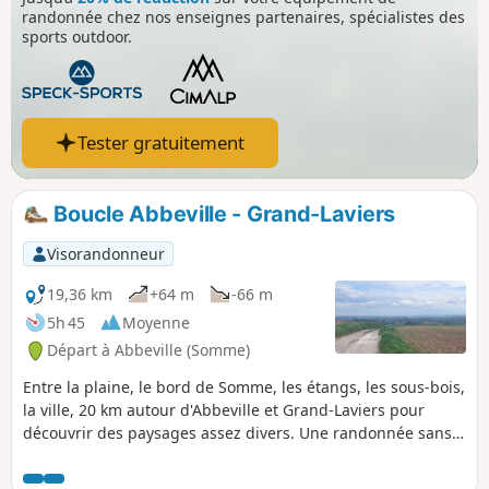
randonnée chez nos enseignes partenaires, spécialistes des
sports outdoor.
Tester gratuitement
Boucle Abbeville - Grand-Laviers
Visorandonneur
19,36 km
+64 m
-66 m
5h 45
Moyenne
Départ à Abbeville (Somme)
Entre la plaine, le bord de Somme, les étangs, les sous-bois,
la ville, 20 km autour d'Abbeville et Grand-Laviers pour
découvrir des paysages assez divers. Une randonnée sans
grande difficulté qui remplit bien une après-midi de
printemps (ou de toute autre saison pourvu que vous soyez