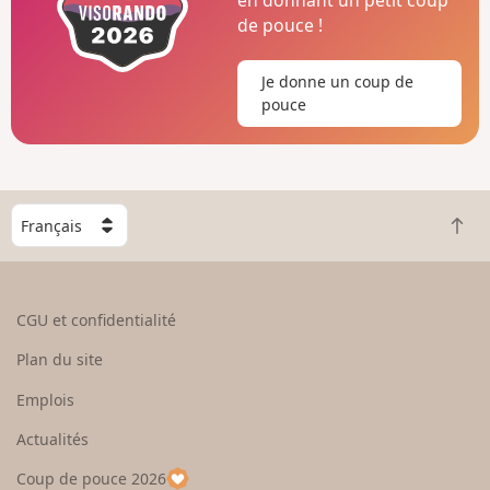
en donnant un petit coup
de pouce !
Je donne un coup de
pouce
C
R
h
e
o
t
i
o
s
CGU et confidentialité
u
i
r
s
Plan du site
e
s
n
e
Emplois
h
z
Actualités
a
u
u
n
Coup de pouce 2026
t
p