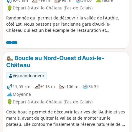
9,47 km
+99 m
-99 m
3h 00
Facile
Départ à Auxi-le-Château (Pas-de-Calais)
Randonnée qui permet de découvrir la vallée de l'Authie,
côté Est. Nous passons par l'ancienne gare d'Auxi-le-
Château qui est un bel exemple de restauration et
reconversion du patrimoine existant. Notons également le
petit cimetière militaire qui nous rappelle, ici aussi, les
horreurs de la guerre. Enfin, profitons des superbes points
de vue sur la vallée et sur la charmante ville d'Auxi.
Boucle au Nord-Ouest d'Auxi-le-
Château
Visorandonneur
11,55 km
+113 m
-106 m
3h 35
Moyenne
Départ à Auxi-le-Château (Pas-de-Calais)
Cette boucle permet de découvrir les rives de l'Authie et ses
marais, avant de quitter la vallée et de monter sur le
plateau. Elle contourne finalement la réserve naturelle de la
Pâture Mille Trous. Très beau point de vue sur Auxi-le-