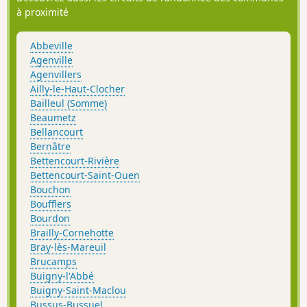
à proximité
Abbeville
Agenville
Agenvillers
Ailly-le-Haut-Clocher
Bailleul (Somme)
Beaumetz
Bellancourt
Bernâtre
Bettencourt-Rivière
Bettencourt-Saint-Ouen
Bouchon
Boufflers
Bourdon
Brailly-Cornehotte
Bray-lès-Mareuil
Brucamps
Buigny-l'Abbé
Buigny-Saint-Maclou
Bussus-Bussuel