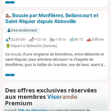
la vallée.
Boucle par Monflières, Bellancourt et
Saint-Riquier depuis Abbeville
Visorandonneur
20,65 km
+127 m
-118 m
6h 15
Difficile
Départ à Abbeville (Somme)
Ce circuit, d'une vingtaine de kilomètres, entre Abbeville et
Saint-Riquier, vous emmène découvrir la Chapelle de
Monflières, puis la Vallée du Scardon, vue de haut, avant de
revenir par la Traverse du Ponthieu.
Des offres exclusives réservées
aux membres
Viso
rando
Premium
Jusqu’à
20% de réduction
sur votre équipement de