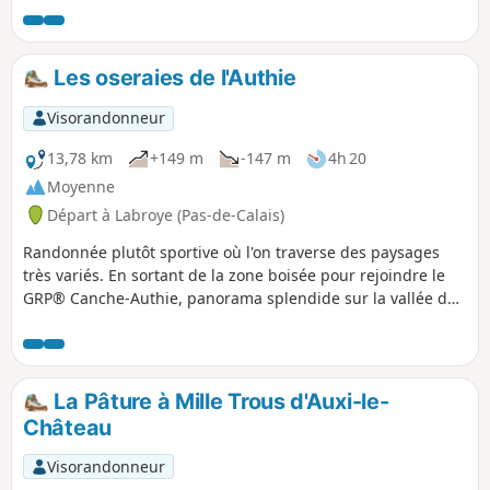
par de sympathiques sentiers entre bois
et pâturages vers votre point de départ.
Les habitants de Quesnoy-le-Montant se
Les oseraies de l'Authie
nomment les Quercitains, d'où le nom
de cette randonnée. Quant à Cahon,
Visorandonneur
village de départ et d'arrivée, vous y
trouverez une minoterie encore en
13,78 km
+149 m
-147 m
4h 20
activité et qui fabrique de la farine dont
Moyenne
une variété est réservée à la baguette
Départ à Labroye (Pas-de-Calais)
"Avocette" qui est vendue à Quesnoy-le-
Montant, mais également dans d'autres
Randonnée plutôt sportive où l'on traverse des paysages
boulangeries de la Somme. Randonnée
très variés. En sortant de la zone boisée pour rejoindre le
gastronomique et patrimoniale, en
GRP® Canche-Authie, panorama splendide sur la vallée de
somme.
l'Authie.
La Pâture à Mille Trous d'Auxi-le-
Château
Visorandonneur