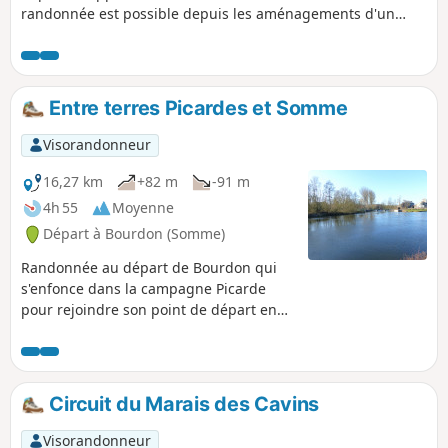
randonnée est possible depuis les aménagements d'un
circuit nommée "La Trie enchantée" réalisé par la
Communauté de Communes du Vimeu.
Entre terres Picardes et Somme
Visorandonneur
16,27 km
+82 m
-91 m
4h 55
Moyenne
Départ à Bourdon (Somme)
Randonnée au départ de Bourdon qui
s'enfonce dans la campagne Picarde
pour rejoindre son point de départ en
longeant le Canal de la Somme.
Circuit du Marais des Cavins
Visorandonneur