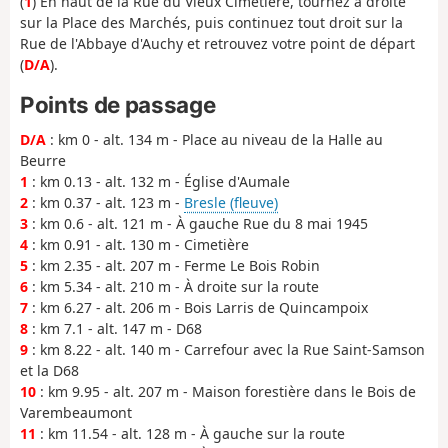
(
1
) En haut de la Rue du Vieux Cimetière, tournez à droite
sur la Place des Marchés, puis continuez tout droit sur la
Rue de l'Abbaye d'Auchy et retrouvez votre point de départ
(
D/A
).
Points de passage
D/A
: km 0 - alt. 134 m - Place au niveau de la Halle au
Beurre
1
: km 0.13 - alt. 132 m - Église d'Aumale
2
: km 0.37 - alt. 123 m -
Bresle (fleuve)
3
: km 0.6 - alt. 121 m - À gauche Rue du 8 mai 1945
4
: km 0.91 - alt. 130 m - Cimetière
5
: km 2.35 - alt. 207 m - Ferme Le Bois Robin
6
: km 5.34 - alt. 210 m - À droite sur la route
7
: km 6.27 - alt. 206 m - Bois Larris de Quincampoix
8
: km 7.1 - alt. 147 m - D68
9
: km 8.22 - alt. 140 m - Carrefour avec la Rue Saint-Samson
et la D68
10
: km 9.95 - alt. 207 m - Maison forestière dans le Bois de
Varembeaumont
11
: km 11.54 - alt. 128 m - À gauche sur la route