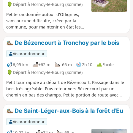
Départ à Hornoy-le-Bourg (Somme)
Petite randonnée autour d'Offignies,
sans aucune difficulté, créée par la
commune, pour maintenir en état les
différents chemins ruraux de la
commune.
De Bézencourt à Tronchoy par le bois
Visorandonneur
6,95 km
+62 m
-66 m
2h 10
Facile
Départ à Hornoy-le-Bourg (Somme)
Petit tour rapide au départ de Bézencourt. Passage dans le
bois très agréable. Puis retour vers Bézencourt par un
chemin en bas des champs. Petite portion de route avec
très peu de circulation.
De Saint-Léger-aux-Bois à la forêt d'Eu
Visorandonneur
10,22 km
+74 m
-69 m