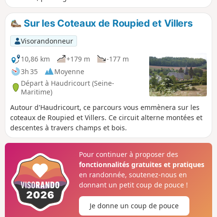
permet d'apprécier l'architecture non
seulement de plusieurs châteaux et
Sur les Coteaux de Roupied et Villers
monuments religieux, mais aussi celle
des villages traversés. Le vieux centre
Visorandonneur
d'Aumale, avec sa mairie et sa
majestueuse église, méritent aussi une
10,86 km
+179 m
-177 m
petite flânerie supplémentaire.
3h 35
Moyenne
Départ à Haudricourt (Seine-
Maritime)
Autour d'Haudricourt, ce parcours vous emmènera sur les
coteaux de Roupied et Villers. Ce circuit alterne montées et
descentes à travers champs et bois.
Pour continuer à proposer des
fonctionnalités gratuites et pratiques
en randonnée, soutenez-nous en
donnant un petit coup de pouce !
Je donne un coup de pouce