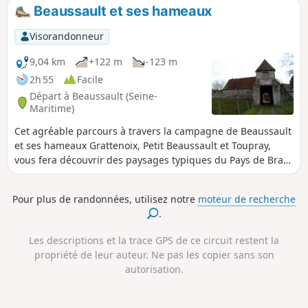
Beaussault et ses hameaux
Visorandonneur
9,04 km
+122 m
-123 m
2h 55
Facile
Départ à Beaussault (Seine-
Maritime)
Cet agréable parcours à travers la campagne de Beaussault
et ses hameaux Grattenoix, Petit Beaussault et Toupray,
vous fera découvrir des paysages typiques du Pays de Bray,
ainsi que le patrimoine communal et des curiosités
appartenant à des particuliers comme les ruines de l'ancien
Pour plus de randonnées, utilisez notre
moteur de recherche
château-fort.
.
Les descriptions et la trace GPS de ce circuit restent la
propriété de leur auteur. Ne pas les copier sans son
autorisation.