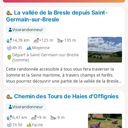
La vallée de la Bresle depuis Saint-
Germain-sur-Bresle
Visorandonneur
14,78 km
+125 m
-135 m
4h 35
Moyenne
Départ à Saint-Germain-sur-Bresle
(Somme)
Cette randonnée accessible à tous vous fera traverser la
Somme et la Seine maritime, à travers champs et forêts.
Vous pourrez découvrir une partie de la vallée de la Bresle,
les étangs de Neuville-Coppegueule ainsi que ceux de Vieux
Rouen-sur-Bresle.
Chemin des Tours de Haies d'Offignies
Visorandonneur
6,47 km
+9 m
-9 m
1h 50
Facile