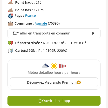
Point haut :
215 m
Point bas :
121 m
Pays :
France
Commune :
Aumale
(76390)
Y aller en transports en commun
Départ/Arrivée :
N 49.770118° / E 1.751831°
Carte(s) IGN :
Ref. 2109E, 2209O
Météo détaillée heure par heure
Découvrez Visorando Premium
Ouvrir dans l'app