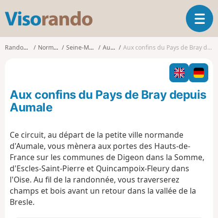
V
O
i
u
s
v
o
Randonnées
Normandie
Seine-Maritime
Aumale
Aux confins du Pays de Bray depuis Aumale
r
r
i
a
r
n
l
d
Aux confins du Pays de Bray depuis
a
o
n
Aumale
a
v
Ce circuit, au départ de la petite ville normande
i
d'Aumale, vous mènera aux portes des Hauts-de-
g
a
France sur les communes de Digeon dans la Somme,
t
d'Escles-Saint-Pierre et Quincampoix-Fleury dans
i
l'Oise. Au fil de la randonnée, vous traverserez
o
champs et bois avant un retour dans la vallée de la
n
Bresle.