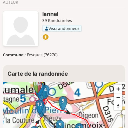
AUTEUR
lannel
39 Randonnées
Visorandonneur
Commune :
Fesques (76270)
Carte de la randonnée
1
13
2
4
3
5
12
11
9
7