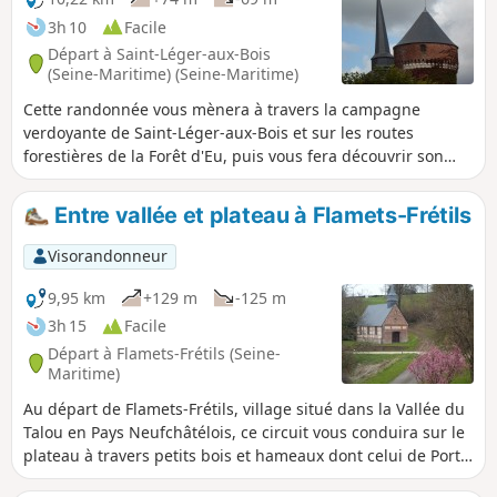
3h 10
Facile
Départ à Saint-Léger-aux-Bois
(Seine-Maritime) (Seine-Maritime)
Cette randonnée vous mènera à travers la campagne
verdoyante de Saint-Léger-aux-Bois et sur les routes
forestières de la Forêt d'Eu, puis vous fera découvrir son
patrimoine bâti la Tour médiévale du Duc de Mailly et
l'église Saint-Léger d'Autun au clocher penché.
Entre vallée et plateau à Flamets-Frétils
Visorandonneur
9,95 km
+129 m
-125 m
3h 15
Facile
Départ à Flamets-Frétils (Seine-
Maritime)
Au départ de Flamets-Frétils, village situé dans la Vallée du
Talou en Pays Neufchâtélois, ce circuit vous conduira sur le
plateau à travers petits bois et hameaux dont celui de Port-
Mort avec sa chapelle.