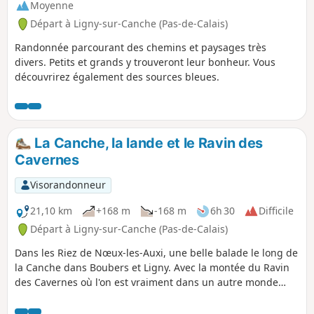
Moyenne
Départ à Ligny-sur-Canche (Pas-de-Calais)
Randonnée parcourant des chemins et paysages très
divers. Petits et grands y trouveront leur bonheur. Vous
découvrirez également des sources bleues.
La Canche, la lande et le Ravin des
Cavernes
Visorandonneur
21,10 km
+168 m
-168 m
6h 30
Difficile
Départ à Ligny-sur-Canche (Pas-de-Calais)
Dans les Riez de Nœux-les-Auxi, une belle balade le long de
la Canche dans Boubers et Ligny. Avec la montée du Ravin
des Cavernes où l'on est vraiment dans un autre monde
(encore plus maintenant, avec le chaos final). Parcours
devenant très difficile en période humide dans le riez et le