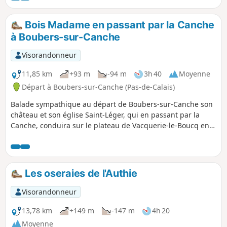
ravin.
Bois Madame en passant par la Canche
à Boubers-sur-Canche
Visorandonneur
11,85 km
+93 m
-94 m
3h 40
Moyenne
Départ à Boubers-sur-Canche (Pas-de-Calais)
Balade sympathique au départ de Boubers-sur-Canche son
château et son église Saint-Léger, qui en passant par la
Canche, conduira sur le plateau de Vacquerie-le-Boucq en
contournant le Bois Madame, puis c'est la descente le long
du Bois des Avents jusque Boubers-sur-Canche.
Les oseraies de l'Authie
Visorandonneur
13,78 km
+149 m
-147 m
4h 20
Moyenne