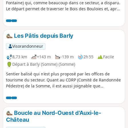
Fontaine) qui, comme beaucoup dans ce secteur, a disparu.
Le départ permet de traverser le Bois des Bouloies et, après
la traversée d'Occoches, le retour s'effectue sur de larges
chemins d'exploitation. Pique-nique possible sur la place.
On peut enchaîner avec la randonnée "Les pâtis au départ
de Barly" pour un total de 20 km.
Les Pâtis depuis Barly
Visorandonneur
8,73 km
+143 m
-139 m
2h 55
Facile
Départ à Barly (Somme) (Somme)
Sentier balisé qui n'est plus proposé par les offices de
tourisme du secteur. Quant au CDRP (Comité de Randonnée
Pédestre) de la Somme, il est aussi joignable que
l'Arlésienne ! C'est un petit parcours très plaisant avec deux
très beaux sentiers : au départ, la montée sur le plateau
puis, à Remaisnil, la descente par le Bois de Courcelles.
Boucle au Nord-Ouest d'Auxi-le-
Château