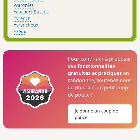
Wargnies
Yaucourt-Bussus
Yvrench
Yvrencheux
Yzeux
Pour continuer à proposer
des
fonctionnalités
gratuites et pratiques
en
randonnée, soutenez-nous
en donnant un petit coup
de pouce !
Je donne un coup de
pouce