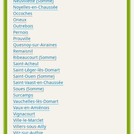
Neuvillette (Somme)
Noyelles-en-Chaussée
Occoches
Oneux
Outrebois
Pernois
Prouville
Quesnoy-sur-Airaines
Remaisnil
Ribeaucourt (Somme)
Saint-Acheul
Saint-Léger-lès-Domart
Saint-Ouen (Somme)
Saint-Vaast-en-Chaussée
Soues (Somme)
Surcamps
Vauchelles-lès-Domart
Vaux-en-Amiénois
Vignacourt
Ville-le-Marclet
Villers-sous-Ailly
Vitz-sur-Authie