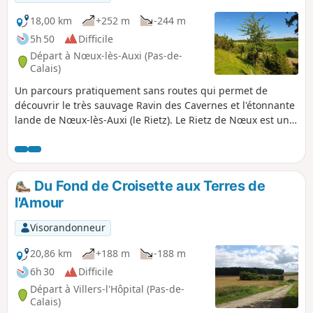
18,00 km
+252 m
-244 m
5h 50
Difficile
Départ à Nœux-lès-Auxi (Pas-de-
Calais)
Un parcours pratiquement sans routes qui permet de
découvrir le très sauvage Ravin des Cavernes et l'étonnante
lande de Nœux-lès-Auxi (le Rietz). Le Rietz de Nœux est une
réserve naturelle protégée. On y trouve surtout au
printemps de très belles orchidées. Bien sûr, ne pas
cueillir ! Ce circuit reprend une très grande partie du
"Sentier de l'Étoile" dont on trouve quelques tracés, mais
Du Fond de Croisette aux Terres de
pas de descriptif. En outre son balisage est minimaliste
l'Amour
(peut-être même disparu en mai 2025). Les barrières sont
près du grillage à droite Avant de vous attaquer à ce
Visorandonneur
parcours, je vous conseille de visionner les 2 vidéos dont on
trouve les liens dans le commentaire de Denis.
20,86 km
+188 m
-188 m
6h 30
Difficile
Départ à Villers-l'Hôpital (Pas-de-
Calais)