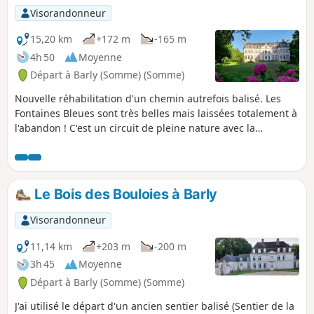
Visorandonneur
15,20 km
+172 m
-165 m
4h 50
Moyenne
Départ à Barly (Somme) (Somme)
Nouvelle réhabilitation d'un chemin autrefois balisé. Les
Fontaines Bleues sont très belles mais laissées totalement à
l'abandon ! C'est un circuit de pleine nature avec la
traversée de deux bois. Bonus : on peut démarrer avec la
rando "le Bois des Bouloies". Au point (7), en virant à
gauche, on se retrouve sur ce parcours (vers le lieu-dit les
Tilleuls : point (3). Le total doit alors faire environ 24 km.
Le Bois des Bouloies à Barly
Visorandonneur
11,14 km
+203 m
-200 m
3h 45
Moyenne
Départ à Barly (Somme) (Somme)
J'ai utilisé le départ d'un ancien sentier balisé (Sentier de la