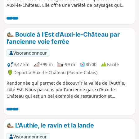
Auxi-le-Château. Elle offre une variété de paysages qui
témoignent de l'attachement des habitants aux patrimoines
et au respect de la diversité.
Boucle à l'Est d'Auxi-le-Château par
l'ancienne voie ferrée
Visorandonneur
9,47 km
+99 m
-99 m
3h 00
Facile
Départ à Auxi-le-Château (Pas-de-Calais)
Randonnée qui permet de découvrir la vallée de l'Authie,
côté Est. Nous passons par l'ancienne gare d'Auxi-le-
Château qui est un bel exemple de restauration et
reconversion du patrimoine existant. Notons également le
petit cimetière militaire qui nous rappelle, ici aussi, les
horreurs de la guerre. Enfin, profitons des superbes points
de vue sur la vallée et sur la charmante ville d'Auxi.
L'Authie, le ravin et la lande
Visorandonneur