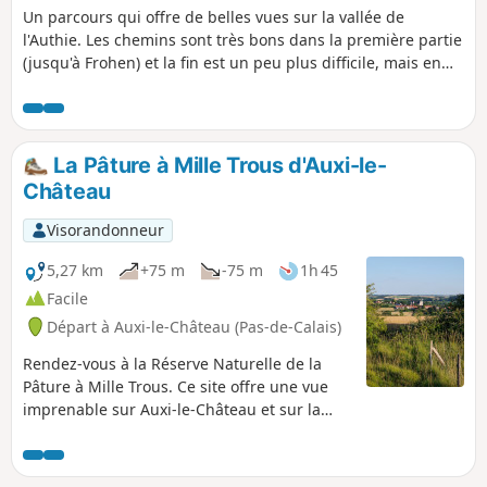
Un parcours qui offre de belles vues sur la vallée de
l'Authie. Les chemins sont très bons dans la première partie
(jusqu'à Frohen) et la fin est un peu plus difficile, mais en
pleine campagne.
La Pâture à Mille Trous d'Auxi-le-
Château
Visorandonneur
5,27 km
+75 m
-75 m
1h 45
Facile
Départ à Auxi-le-Château (Pas-de-Calais)
Rendez-vous à la Réserve Naturelle de la
Pâture à Mille Trous. Ce site offre une vue
imprenable sur Auxi-le-Château et sur la
vallée de l'Authie. Un petit circuit vallonné et
un bon bol d'air. Prévoyez de bonnes
chaussures!