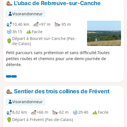
L'ubac de Rebreuve-sur-Canche
Visorandonneur
10,40 km
+97 m
-95 m
3h 15
Facile
Départ à Bouret-sur-Canche (Pas-
de-Calais)
Petit parcours sans prétention et sans difficulté.Toutes
petites routes et chemins pour une demi-journée de
détente.
Sentier des trois collines de Frévent
Visorandonneur
8,62 km
+66 m
-62 m
2h 40
Facile
Départ à Frévent (Pas-de-Calais)