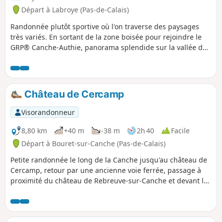
Départ à Labroye (Pas-de-Calais)
Randonnée plutôt sportive où l'on traverse des paysages
très variés. En sortant de la zone boisée pour rejoindre le
GRP® Canche-Authie, panorama splendide sur la vallée de
l'Authie.
Château de Cercamp
Visorandonneur
8,80 km
+40 m
-38 m
2h 40
Facile
Départ à Bouret-sur-Canche (Pas-de-Calais)
Petite randonnée le long de la Canche jusqu'au château de
Cercamp, retour par une ancienne voie ferrée, passage à
proximité du château de Rebreuve-sur-Canche et devant la
chapelle de Petit Bouret Notre Dame de Bon Secours.