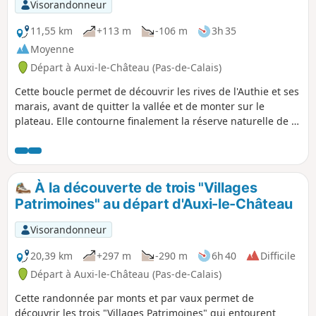
Visorandonneur
11,55 km
+113 m
-106 m
3h 35
Moyenne
Départ à Auxi-le-Château (Pas-de-Calais)
Cette boucle permet de découvrir les rives de l'Authie et ses
marais, avant de quitter la vallée et de monter sur le
plateau. Elle contourne finalement la réserve naturelle de la
Pâture Mille Trous. Très beau point de vue sur Auxi-le-
Château et son église classée du XVe siècle.
À la découverte de trois "Villages
Patrimoines" au départ d'Auxi-le-Château
Visorandonneur
20,39 km
+297 m
-290 m
6h 40
Difficile
Départ à Auxi-le-Château (Pas-de-Calais)
Cette randonnée par monts et par vaux permet de
découvrir les trois "Villages Patrimoines" qui entourent