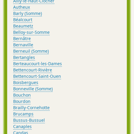
Ailly-le-Haut-Clocher
Autheux
Barly (Somme)
Béalcourt
Beaumetz
Belloy-sur-Somme
Bernâtre
Bernaville
Berneuil (Somme)
Bertangles
Berteaucourt-les-Dames
Bettencourt-Rivière
Bettencourt-Saint-Ouen
Boisbergues
Bonneville (Somme)
Bouchon
Bourdon
Brailly-Cornehotte
Brucamps
Bussus-Bussuel
Canaples
Candas