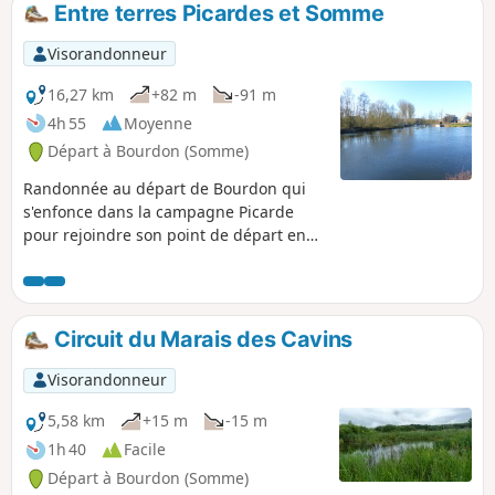
Entre terres Picardes et Somme
p
Visorandonneur
16,27 km
+82 m
-91 m
4h 55
Moyenne
Départ à Bourdon (Somme)
Randonnée au départ de Bourdon qui
s'enfonce dans la campagne Picarde
pour rejoindre son point de départ en
longeant le Canal de la Somme.
Circuit du Marais des Cavins
Visorandonneur
5,58 km
+15 m
-15 m
1h 40
Facile
Départ à Bourdon (Somme)