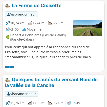
La Ferme de Croisette
Visorandonneur
18,74 km
+224 m
-220 m
6h 00
Moyenne
Départ à Bonnières (Pas-de-Calais)
(Pas-de-Calais)
Pour ceux qui ont apprécié la randonnée du Fond de
Croisette, voici une autre version a priori moins
"macadamisée". Quelques jolis sentiers près de Barly.
Quelques beautés du versant Nord de
la vallée de la Canche
Visorandonneur
11,76 km
+130 m
-124 m
3h 45