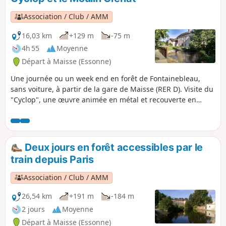
Association / Club / AMM
16,03 km
+129 m
-75 m
4h 55
Moyenne
Départ à Maisse (Essonne)
Une journée ou un week end en forêt de Fontainebleau,
sans voiture, à partir de la gare de Maisse (RER D). Visite du
"Cyclop", une œuvre animée en métal et recouverte en
partie de miroirs, haute comme un immeuble de sept
étages, qui trône au cœur de la forêt de Milly. Monumentale
et cachée, elle scrute l’environnement de son œil unique et
doré.
Deux jours en forêt accessibles par le
train depuis Paris
Association / Club / AMM
26,54 km
+191 m
-184 m
2 jours
Moyenne
Départ à Maisse (Essonne)