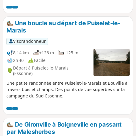
Une boucle au départ de Puiselet-le-
Marais
Visorandonneur
8,14 km
+126 m
-125 m
2h 40
Facile
Départ à Puiselet-le-Marais
(Essonne)
Une petite randonnée entre Puiselet-le-Marais et Bouville à
travers bois et champs. Des points de vue superbes sur la
campagne du Sud-Essonne.
De Gironville à Boigneville en passant
par Malesherbes