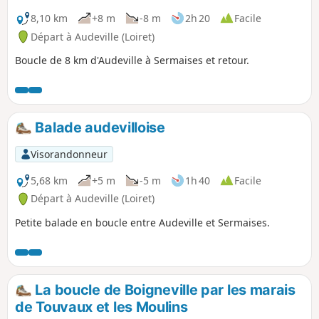
8,10 km
+8 m
-8 m
2h 20
Facile
Départ à Audeville (Loiret)
Boucle de 8 km d'Audeville à Sermaises et retour.
Balade audevilloise
Visorandonneur
5,68 km
+5 m
-5 m
1h 40
Facile
Départ à Audeville (Loiret)
Petite balade en boucle entre Audeville et Sermaises.
La boucle de Boigneville par les marais
de Touvaux et les Moulins