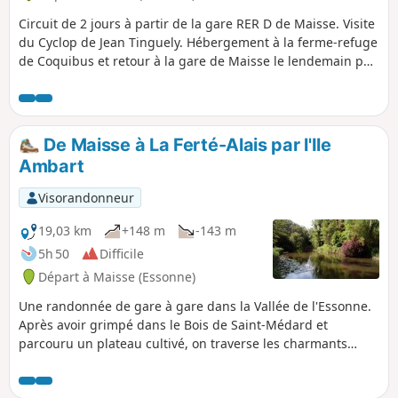
Circuit de 2 jours à partir de la gare RER D de Maisse. Visite
du Cyclop de Jean Tinguely. Hébergement à la ferme-refuge
de Coquibus et retour à la gare de Maisse le lendemain par
Milly-La-Forêt et visites possibles de la maison de Jean
Cocteau et de la Chapelle des Simples. Facilement
accessible en train depuis Paris
De Maisse à La Ferté-Alais par l'Ile
Ambart
Visorandonneur
19,03 km
+148 m
-143 m
5h 50
Difficile
Départ à Maisse (Essonne)
Une randonnée de gare à gare dans la Vallée de l'Essonne.
Après avoir grimpé dans le Bois de Saint-Médard et
parcouru un plateau cultivé, on traverse les charmants
hameaux de Courdimanche. On longe à plusieurs reprises
la rivière, on passe sur une petite île, et le Marais de Jarcy