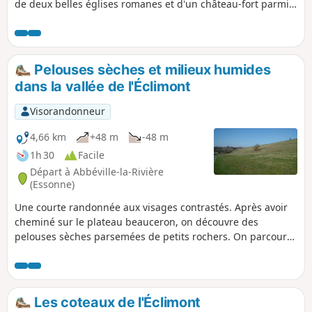
de deux belles églises romanes et d'un château-fort parmi
les mieux préservés d'Ile-de-France.
Pelouses sèches et milieux humides
dans la vallée de l'Éclimont
Visorandonneur
4,66 km
+48 m
-48 m
1h 30
Facile
Départ à Abbéville-la-Rivière
(Essonne)
Une courte randonnée aux visages contrastés. Après avoir
cheminé sur le plateau beauceron, on découvre des
pelouses sèches parsemées de petits rochers. On parcourt
ensuite la vallée de l'Éclimont et ses milieux humides.
Les coteaux de l'Éclimont