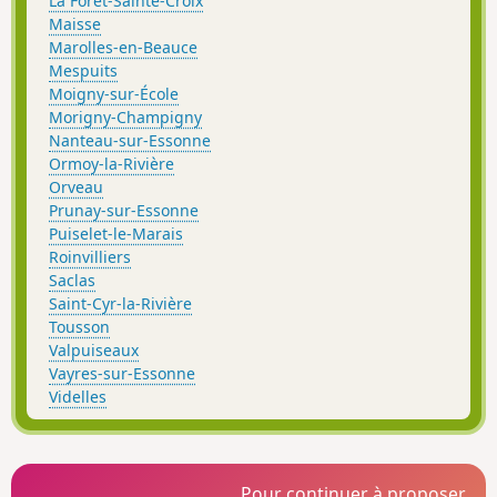
La Forêt-Sainte-Croix
Maisse
Marolles-en-Beauce
Mespuits
Moigny-sur-École
Morigny-Champigny
Nanteau-sur-Essonne
Ormoy-la-Rivière
Orveau
Prunay-sur-Essonne
Puiselet-le-Marais
Roinvilliers
Saclas
Saint-Cyr-la-Rivière
Tousson
Valpuiseaux
Vayres-sur-Essonne
Videlles
Pour continuer à proposer