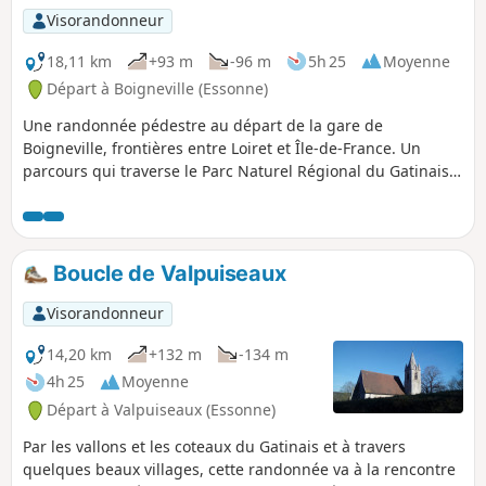
Visorandonneur
18,11 km
+93 m
-96 m
5h 25
Moyenne
Départ à Boigneville (Essonne)
Une randonnée pédestre au départ de la gare de
Boigneville, frontières entre Loiret et Île-de-France. Un
parcours qui traverse le Parc Naturel Régional du Gatinais,
avec un passage à Malesherbes, au cœur de la Haute Vallée
de l'Essonne, de jolie passerelles. Petit arrêt à l'Église Notre-
Dame de l'Assomption du XIIIe siècle avec sa crypte.
Boucle de Valpuiseaux
Visorandonneur
14,20 km
+132 m
-134 m
4h 25
Moyenne
Départ à Valpuiseaux (Essonne)
Par les vallons et les coteaux du Gatinais et à travers
quelques beaux villages, cette randonnée va à la rencontre