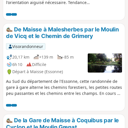
l'orientation aiguisé nécessaire. Tendance
aux sentiers sauvages et au hors piste
préférable. Un début en douceur à travers
bois et champs, puis traversée de la Forêt
des Trois Pignons et retour par celle de
De Maisse à Malesherbes par le Moulin
Maisse. Note modérateur problèmes sur ce
de Vicq et le Chemin de Grimery
circuit, voir l'avis du 02/08/2022
Visorandonneur
20,17 km
+139 m
-85 m
6h 10
Difficile
Départ à Maisse (Essonne)
Au Sud du département de l'Essonne, cette randonnée de
gare à gare alterne les chemins forestiers, les petites routes
peu passantes et les chemins entre les champs. En cours de
route, un beau patrimoine : moulin, églises, château et
polissoir du Néolithique.
De la Gare de Maisse à Coquibus par le
Cyclop et le Moulin Grenat