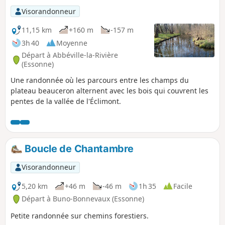
Visorandonneur
11,15 km
+160 m
-157 m
3h 40
Moyenne
Départ à Abbéville-la-Rivière
(Essonne)
Une randonnée où les parcours entre les champs du
plateau beauceron alternent avec les bois qui couvrent les
pentes de la vallée de l'Éclimont.
Boucle de Chantambre
Visorandonneur
5,20 km
+46 m
-46 m
1h 35
Facile
Départ à Buno-Bonnevaux (Essonne)
Petite randonnée sur chemins forestiers.