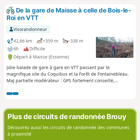
peut intéresser les passionnés de nature. Plusieurs églises
et quelques lavoirs sont également au rendez-vous.
De la gare de Maisse à celle de Bois-le-
Roi en VTT
Visorandonneur
42,66 km
+359 m
-338 m
6h
Difficile
Départ à Maisse (Essonne)
Jolie balade de gare à gare en VTT passant par le
magnifique site du Coquibus et la Forêt de Fontainebleau.
MaJ partielle modérateur : GPS fortement conseillé,
descriptif ancien et minimaliste
Plus de circuits de randonnée Brouy
Découvrez aussi les circuits de randonnée des communes
à proximité