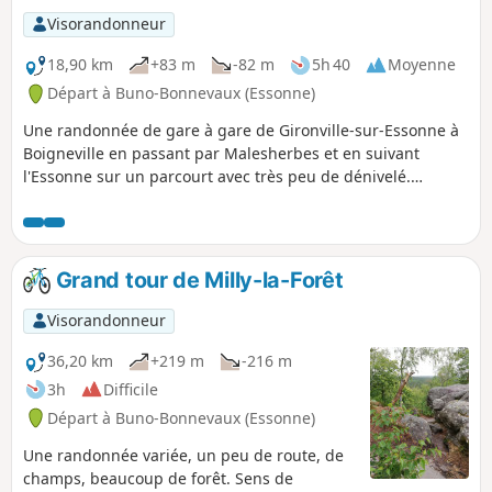
Visorandonneur
18,90 km
+83 m
-82 m
5h 40
Moyenne
Départ à Buno-Bonnevaux (Essonne)
Une randonnée de gare à gare de Gironville-sur-Essonne à
Boigneville en passant par Malesherbes et en suivant
l'Essonne sur un parcourt avec très peu de dénivelé.
Malesherbes se trouve à la limite de la Seine-et-Marne et
est traversée par l'Essonne. Au programme : château, lavoir,
rivière, ruelles, étangs et moulins en passant par les jolis
villages de Buno-Bonnevaux et Rouville en suivant le GR®1.
Grand tour de Milly-la-Forêt
Visorandonneur
36,20 km
+219 m
-216 m
3h
Difficile
Départ à Buno-Bonnevaux (Essonne)
Une randonnée variée, un peu de route, de
champs, beaucoup de forêt. Sens de