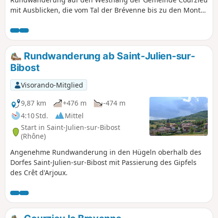
mit Ausblicken, die vom Tal der Brévenne bis zu den Monts
du Forez reichen. Eine gute Gelegenheit, unterwegs auch
die Kapelle von Pomeyrieu zu entdecken.
Rundwanderung ab Saint-Julien-sur-
Bibost
Visorando-Mitglied
9,87 km
+476 m
-474 m
4:10 Std.
Mittel
Start in Saint-Julien-sur-Bibost
(Rhône)
Angenehme Rundwanderung in den Hügeln oberhalb des
Dorfes Saint-Julien-sur-Bibost mit Passierung des Gipfels
des Crêt d'Arjoux.