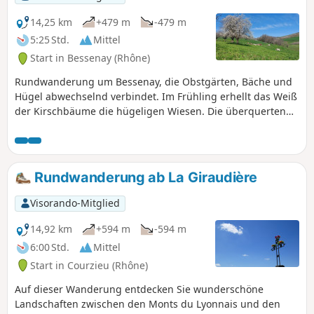
14,25 km
+479 m
-479 m
5:25 Std.
Mittel
Start in Bessenay (Rhône)
Rundwanderung um Bessenay, die Obstgärten, Bäche und
Hügel abwechselnd verbindet. Im Frühling erhellt das Weiß
der Kirschbäume die hügeligen Wiesen. Die überquerten
Bäche verschönern diese für die Monts du Lyonnais
typische Strecke.
Rundwanderung ab La Giraudière
Visorando-Mitglied
14,92 km
+594 m
-594 m
6:00 Std.
Mittel
Start in Courzieu (Rhône)
Auf dieser Wanderung entdecken Sie wunderschöne
Landschaften zwischen den Monts du Lyonnais und den