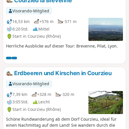
Courzieu la Brevenne
Visorando-Mitglied
16,53 km
+576 m
-571 m
6:20 Std.
Mittel
Start in Courzieu (Rhône)
Herrliche Ausblicke auf dieser Tour: Brevenne, Pilat, Lyon.
Erdbeeren und Kirschen in Courzieu
Visorando-Mitglied
7,39 km
+328 m
-320 m
3:05 Std.
Leicht
Start in Courzieu (Rhône)
Schöne Rundwanderung ab dem Dorf Courzieu, ideal für
einen Nachmittag auf dem Land! Sie wandern durch die