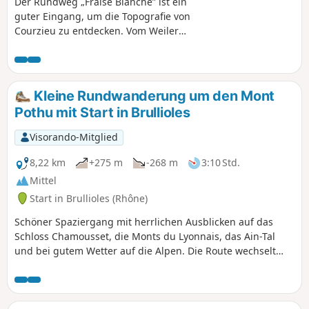
Der Rundweg „Fraise Blanche” ist ein
guter Eingang, um die Topografie von
Courzieu zu entdecken. Vom Weiler
Sottizon aus gelangen Sie zum Col de la
Croix de Pars und nach einem
angenehmen Abschnitt auf den
Bergkämmen steigen Sie über den
Kleine Rundwanderung um den Mont
Weiler Lafont wieder hinunter ins Dorf.
Pothu mit Start in Brullioles
Visorando-Mitglied
8,22 km
+275 m
-268 m
3:10 Std.
Mittel
Start in Brullioles (Rhône)
Schöner Spaziergang mit herrlichen Ausblicken auf das
Schloss Chamousset, die Monts du Lyonnais, das Ain-Tal
und bei gutem Wetter auf die Alpen. Die Route wechselt
abwechslungsreich zwischen Saumpfaden und Waldwegen.