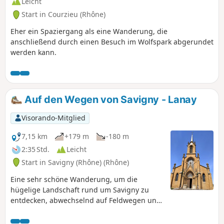
Leicht
dem Abstieg nach Savigny.Die Route
Start in Courzieu (Rhône)
führt Sie in die Höhe und bietet Ihnen
herrliche Ausblicke auf die gesamte
Eher ein Spaziergang als eine Wanderung, die
Ebene des Ain, das Beaujolais und bei
anschließend durch einen Besuch im Wolfspark abgerundet
schönem Wetter auf die
werden kann.
Alpenkette.Außerdem entdecken Sie
eine Gegend, die zahlreiche
Wandermöglichkeiten bietet.Am Start
oder am Ziel können Sie auch die
Auf den Wegen von Savigny - Lanay
Gelegenheit nutzen, das wunderschöne
Dorf Savigny mit seiner Kirche aus
Visorando-Mitglied
gelbem Stein oder dem Taubenschlag
am Ausgangspunkt der Wanderung zu
7,15 km
+179 m
-180 m
besuchen.
2:35 Std.
Leicht
Start in Savigny (Rhône) (Rhône)
Eine sehr schöne Wanderung, um die
hügelige Landschaft rund um Savigny zu
entdecken, abwechselnd auf Feldwegen und
wenig begehenen kleinen Straßen, im Tal
(Trésoncle) und auf Anhöhen