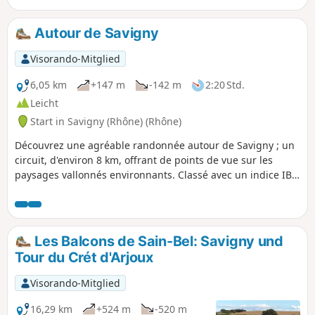
(Aussichtspunkte).
Autour de Savigny
Visorando-Mitglied
6,05 km
+147 m
-142 m
2:20 Std.
Leicht
Start in Savigny (Rhône) (Rhône)
Découvrez une agréable randonnée autour de Savigny ; un
circuit, d'environ 8 km, offrant de points de vue sur les
paysages vallonnés environnants. Classé avec un indice IBP
de 40 HKG, vous emprunterez des chemins variés, et
bénéficierez, notamment, d'une vue panoramique sur le
Château de Montbloy et la Villa Mangini. Attendez-vous à
un mélange de sentiers, de chemins en terre, et de
Les Balcons de Sain-Bel: Savigny und
passages longeant les vignes et la campagne locale.
Tour du Crét d'Arjoux
Visorando-Mitglied
16,29 km
+524 m
-520 m