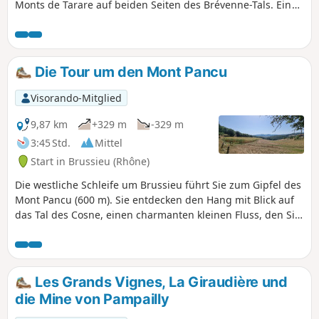
Monts de Tarare auf beiden Seiten des Brévenne-Tals. Ein
großer Teil dieser Wanderung verläuft auf den
Bergkämmen mit sehr interessanten Aussichtspunkten.
Zahlreiche Wegweiser entlang der Strecke helfen Ihnen bei
der Orientierung.
Die Tour um den Mont Pancu
Visorando-Mitglied
9,87 km
+329 m
-329 m
3:45 Std.
Mittel
Start in Brussieu (Rhône)
Die westliche Schleife um Brussieu führt Sie zum Gipfel des
Mont Pancu (600 m). Sie entdecken den Hang mit Blick auf
das Tal des Cosne, einen charmanten kleinen Fluss, den Sie
zweimal überqueren, und im zweiten Teil der Wanderung
den Hang mit Blick auf das Tal der Brévenne. Die Route
verläuft größtenteils auf Wegen mit Abschnitten im Wald.
Diese Wanderung eignet sich für Familien mit Kindern, die
Les Grands Vignes, La Giraudière und
nicht zu klein sind und gut zu Fuß sind.
die Mine von Pampailly