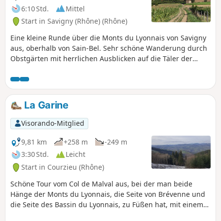
6:10 Std.
Mittel
Start in Savigny (Rhône) (Rhône)
Eine kleine Runde über die Monts du Lyonnais von Savigny
aus, oberhalb von Sain-Bel. Sehr schöne Wanderung durch
Obstgärten mit herrlichen Ausblicken auf die Täler der
Turdine, Azergues, Saône und Brévenne sowie auf die
umliegenden Berge.
La Garine
Visorando-Mitglied
9,81 km
+258 m
-249 m
3:30 Std.
Leicht
Start in Courzieu (Rhône)
Schöne Tour vom Col de Malval aus, bei der man beide
Hänge der Monts du Lyonnais, die Seite von Brévenne und
die Seite des Bassin du Lyonnais, zu Füßen hat, mit einem
zusätzlichen Blick auf die Berge des Matin im Westen und