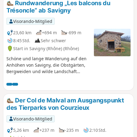
Rundwanderung „Les balcons du
Trésoncle“ ab Savigny
Visorando-Mitglied
23,60 km
+694 m
-699 m
8:45 Std.
Sehr schwer
Start in Savigny (Rhône) (Rhône)
Schöne und lange Wanderung auf den
Anhöhen von Savigny, die Obstgärten,
Bergweiden und wilde Landschaft
miteinander verbindet, wobei Wanderer,
Mountainbiker und Gleitschirmflieger
gut miteinander auskommen. Der erste,
ansteigende Abschnitt verläuft
Der Col de Malval am Ausgangspunkt
hauptsächlich auf dem Kamm, der die
des Tierparks von Courzieux
Turdine vom Trésocle trennt, bis zum
Startpunkt der Gleitschirmflieger; der
Visorando-Mitglied
zweite Abschnitt ist dann relativ flach
bis zum Crêt d'Arjoux. Der dritte
5,26 km
+237 m
-235 m
2:10 Std.
Abschnitt besteht hauptsächlich aus