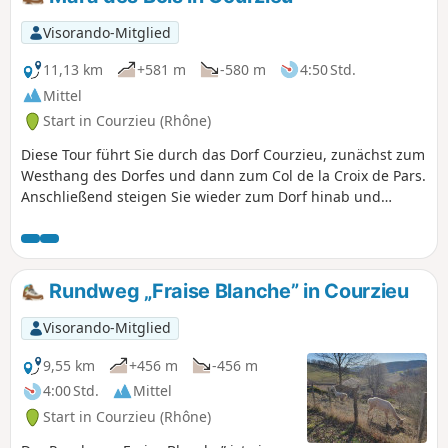
Landschaft, auch in den bewaldeten Teilen
mit Eichen-, Kastanien- und Hainbuchen-
Visorando-Mitglied
Niederwald. Außergewöhnliche
Panoramablicke auf die Berge von Tarare
11,13 km
+581 m
-580 m
4:50 Std.
(insbesondere an der Orientierungstafel
Mittel
„Lafont”), Lyon und die Ebene des Ain.
Start in Courzieu (Rhône)
Praktisch kein Asphalt. Was für ein Glück!
Diese Tour führt Sie durch das Dorf Courzieu, zunächst zum
Westhang des Dorfes und dann zum Col de la Croix de Pars.
Anschließend steigen Sie wieder zum Dorf hinab und
genießen dabei einen herrlichen Ausblick.
Rundweg „Fraise Blanche” in Courzieu
Visorando-Mitglied
9,55 km
+456 m
-456 m
4:00 Std.
Mittel
Start in Courzieu (Rhône)