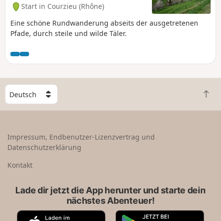
Start in Courzieu (Rhône)
Eine schöne Rundwanderung abseits der ausgetretenen
Pfade, durch steile und wilde Täler.
W
Z
ä
u
h
r
l
ü
e
Impressum, Endbenutzer-Lizenzvertrag und
c
e
Datenschutzerklärung
k
i
n
n
Kontakt
a
L
c
a
Lade dir jetzt die App herunter und starte dein
h
n
nächstes Abenteuer!
o
d
b
A
G