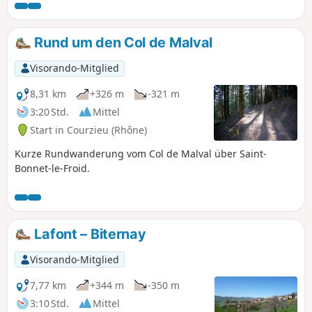
auf die Alpen im Osten, wenn das Wetter klar ist.
Anstrengender Aufstieg zwischen km 3 und 6.
Rund um den Col de Malval
Visorando-Mitglied
8,31 km
+326 m
-321 m
3:20 Std.
Mittel
Start in Courzieu (Rhône)
Kurze Rundwanderung vom Col de Malval über Saint-
Bonnet-le-Froid.
Lafont – Biternay
Visorando-Mitglied
7,77 km
+344 m
-350 m
3:10 Std.
Mittel