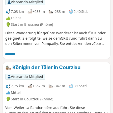
Visorando-Mitglied
7,03 km
+233 m
-233 m
2:40 Std.
Leicht
Start in Brussieu (Rhône)
Diese Wanderung für geübte Wanderer ist auch für Kinder
geeignet. Sie folgt teilweise demGR®7und führt dann zu
den Silberminen von Pampailly. Sie entdecken den „Cour
des aîtres“, den Fluss Brévenne, die ehemalige, heute
stillgelegte Eisenbahnstrecke und überqueren nach einem
Abschnitt durch den Wald den Bach Le Cosne, bevor Sie die
Stätte der ehemaligen Bergwerke von Pampailly erreichen,
Königin der Täler in Courzieu
die ab dem 15. Jahrhundert betrieben wurden.
Visorando-Mitglied
7,75 km
+352 m
-347 m
3:15 Std.
Mittel
Start in Courzieu (Rhône)
Vom Weiler La Randonnière aus führt Sie diese
Rundwanderung auf den Westhang der Gemeinde Courzieu