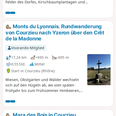
Felder des Dorfes, Kirschbaumplantagen und
Erdbeerfelder. Schöne Aussicht auf das Tal der Brévenne
und die Berge des Beaujolais in der Ferne.
Monts du Lyonnais. Rundwanderung
von Courzieu nach Yzeron über den Crêt
de la Madonne
Visorando-Mitglied
17,24 km
+695 m
-695 m
6:55 Std.
Mittel
Start in Courzieu (Rhône)
Wiesen, Obstgärten und Wälder wechseln
sich auf den Hügeln ab, wo vom späten
Frühjahr bis zum Frühsommer Himbeeren,
Erdbeeren, Kirschblüten und andere rote
Früchte gedeihen. Die kontrastreiche
Parzellierung sorgt für eine
abwechslungsreiche und angenehme
Mara des Bois in Courzieu