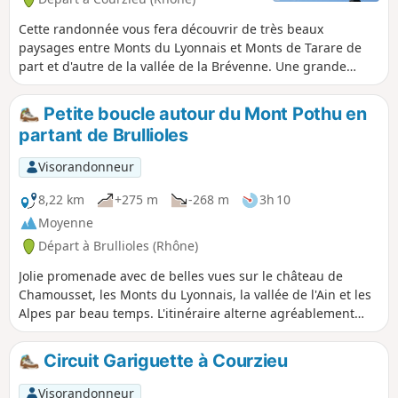
Cette randonnée vous fera découvrir de très beaux
paysages entre Monts du Lyonnais et Monts de Tarare de
part et d'autre de la vallée de la Brévenne. Une grande
partie de cette randonnée se passe sur les crêtes avec des
points de vue très intéressants. De nombreux panneaux
Petite boucle autour du Mont Pothu en
indicateurs tout au long du parcours vous aideront à vous
partant de Brullioles
orienter.
Visorandonneur
8,22 km
+275 m
-268 m
3h 10
Moyenne
Départ à Brullioles (Rhône)
Jolie promenade avec de belles vues sur le château de
Chamousset, les Monts du Lyonnais, la vallée de l'Ain et les
Alpes par beau temps. L'itinéraire alterne agréablement
chemins muletiers et chemins forestiers.
Circuit Gariguette à Courzieu
Visorandonneur