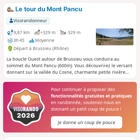
Le tour du Mont Pancu
Visorandonneur
9,87 km
+329 m
-329 m
3h 45
Moyenne
Départ à Brussieu (Rhône)
La boucle Ouest autour de Brussieu vous conduira au
sommet du Mont Pancu (600m). Vous découvrirez le versant
donnant sur la vallée du Cosne, charmante petite rivière
que vous traverserez deux fois et dans la deuxième partie
de la balade, celui donnant sur la vallée de la Brévenne.
Pour continuer à proposer des
L'itinéraire est majoritairement sur chemin avec des
fonctionnalités gratuites et pratiques
passages en forêt. C'est une balade à faire en famille avec
en randonnée, soutenez-nous en
des enfants pas trop petits et bons marcheurs.
donnant un petit coup de pouce !
Je donne un coup de pouce