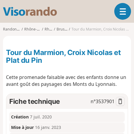
V
O
i
u
s
v
o
Randonnées
Rhône-Alpes
Rhône
Brussieu
Tour du Marmion, Croix Nicolas et Plat du Pin
r
r
i
a
r
n
Tour du Marmion, Croix Nicolas et
l
d
a
Plat du Pin
o
n
a
Cette promenade faisable avec des enfants donne un
v
i
avant goût des paysages des Monts du Lyonnais.
g
a
Fiche technique
n°
3537901
t
i
o
Création
7 juil. 2020
n
Mise à jour
16 janv. 2023