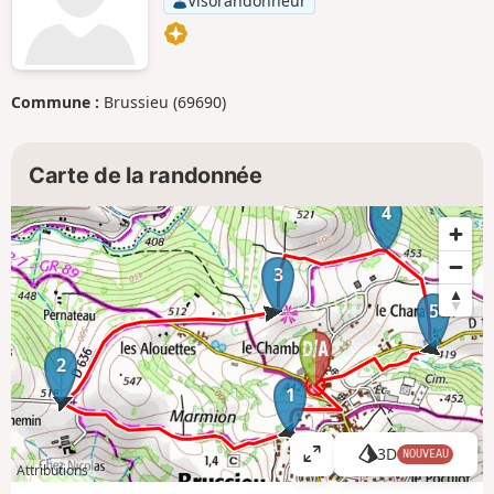
Visorandonneur
Commune :
Brussieu (69690)
Carte de la randonnée
4
3
5
2
1
3D
NOUVEAU
A
Attributions
ff