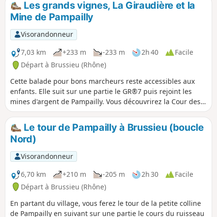
Les grands vignes, La Giraudière et la
Mine de Pampailly
Visorandonneur
7,03 km
+233 m
-233 m
2h 40
Facile
Départ à Brussieu (Rhône)
Cette balade pour bons marcheurs reste accessibles aux
enfants. Elle suit sur une partie le GR®7 puis rejoint les
mines d'argent de Pampailly. Vous découvrirez la Cour des
aîtres, la Rivière Brévenne, l'ancienne voie ferrée
aujourd'hui désaffectée puis après un passage en forêt
Le tour de Pampailly à Brussieu (boucle
vous traverserez le Ruisseau Le Cosne avant de découvrir
Nord)
l'emplacement des anciennes mines de Pampailly exploitées
à partir du XVe siècle.
Visorandonneur
6,70 km
+210 m
-205 m
2h 30
Facile
Départ à Brussieu (Rhône)
En partant du village, vous ferez le tour de la petite colline
de Pampailly en suivant sur une partie le cours du ruisseau