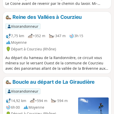
Le Cosne avant de revenir par le chemin du lavoir. Mi-
chemin, mi-route, mi-ombre, mi-soleil, c'est une balade
accessible en toutes saisons.
Reine des Vallées à Courzieu
Visorandonneur
7,75 km
+352 m
-347 m
3h 15
Moyenne
Départ à Courzieu (Rhône)
Au départ du hameau de la Randonnière, ce circuit vous
mènera sur le versant Ouest de la commune de Courzieu
avec des panoramas allant de la vallée de la Brévenne aux
monts du Forez. L'occasion aussi de découvrir la Chapelle de
Pomeyrieu, sur votre passage.
Boucle au départ de La Giraudière
Visorandonneur
14,92 km
+594 m
-594 m
6h 00
Moyenne
Départ à Courzieu (Rhône)