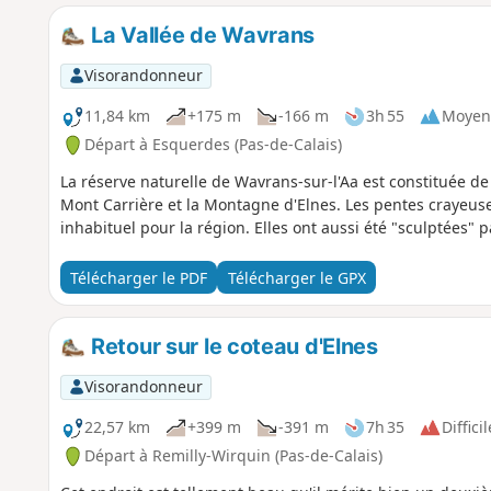
La Vallée de Wavrans
Visorandonneur
11,84 km
+175 m
-166 m
3h 55
Moyen
Départ à Esquerdes (Pas-de-Calais)
La réserve naturelle de Wavrans-sur-l'Aa est constituée de
Mont Carrière et la Montagne d'Elnes. Les pentes crayeuse
inhabituel pour la région. Elles ont aussi été "sculptées"
Télécharger le PDF
Télécharger le GPX
Retour sur le coteau d'Elnes
Visorandonneur
22,57 km
+399 m
-391 m
7h 35
Difficil
Départ à Remilly-Wirquin (Pas-de-Calais)