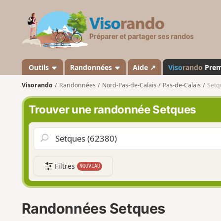
V
i
s
o
r
a
Outils
Randonnées
Aide ↗
Viso
rando
Pre
n
Visorando
Randonnées
Nord-Pas-de-Calais
Pas-de-Calais
Setq
d
o
Trouver une randonnée Setques
Filtres
NOUVEAU
Randonnées Setques