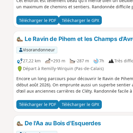
Cet endroit est tellement beau qu'il mérite bien un deuxiè
un maximum de chemins et sentiers. Randonnée difficile pa
Télécharger le PDF
Télécharger le GPX
Le Ravin de Pihem et les Champs d'Avr
Visorandonneur
27,22 km
+293 m
-287 m
7h
Très diffi
Départ à Remilly-Wirquin (Pas-de-Calais)
Encore un long parcours pour découvrir le Ravin de Pihem 
début août 2026). On emprunte aussi un superbe sentier au
d’œil aux anciennes carrières de Cléty. Randonnée facile 
Télécharger le PDF
Télécharger le GPX
De l'Aa au Bois d'Esquerdes