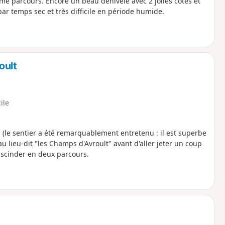
me parcours. Encore un beau dénivelé avec 2 jolies côtes et
r temps sec et très difficile en période humide.
oult
cile
(le sentier a été remarquablement entretenu : il est superbe
 lieu-dit "les Champs d'Avroult" avant d'aller jeter un coup
à scinder en deux parcours.