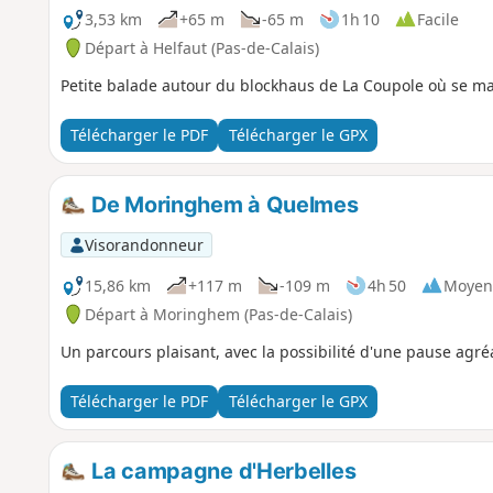
3,53 km
+65 m
-65 m
1h 10
Facile
Départ à Helfaut (Pas-de-Calais)
Petite balade autour du blockhaus de La Coupole où se ma
Télécharger le PDF
Télécharger le GPX
De Moringhem à Quelmes
Visorandonneur
15,86 km
+117 m
-109 m
4h 50
Moyen
Départ à Moringhem (Pas-de-Calais)
Un parcours plaisant, avec la possibilité d'une pause agr
Télécharger le PDF
Télécharger le GPX
La campagne d'Herbelles