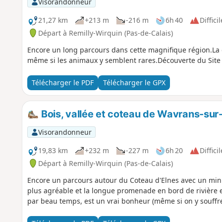
Visorandonneur
21,27 km
+213 m
-216 m
6h 40
Difficil
Départ à Remilly-Wirquin (Pas-de-Calais)
Encore un long parcours dans cette magnifique région.La d
même si les animaux y semblent rares.Découverte du Site 
Télécharger le PDF
Télécharger le GPX
Bois, vallée et coteau de Wavrans-sur-
Visorandonneur
19,83 km
+232 m
-227 m
6h 20
Difficil
Départ à Remilly-Wirquin (Pas-de-Calais)
Encore un parcours autour du Coteau d'Elnes avec un mi
plus agréable et la longue promenade en bord de rivière es
par beau temps, est un vrai bonheur (même si on y souffre