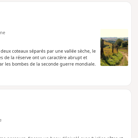
o
a
i
m
p
ne
 deux coteaux séparés par une vallée sèche, le
s de la réserve ont un caractère abrupt et
 par les bombes de la seconde guerre mondiale.
e