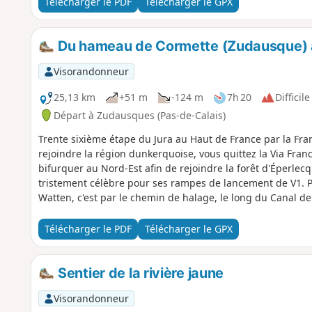
Télécharger le PDF
Télécharger le GPX
Du hameau de Cormette (Zudausque) 
Visorandonneur
25,13 km
+51 m
-124 m
7h 20
Difficile
Départ à Zudausques (Pas-de-Calais)
Trente sixième étape du Jura au Haut de France par la Fran
rejoindre la région dunkerquoise, vous quittez la Via Fra
bifurquer au Nord-Est afin de rejoindre la forêt d'Éperlec
tristement célèbre pour ses rampes de lancement de V1. Pui
Watten, c'est par le chemin de halage, le long du Canal d
Looberghe, un joli petit village Flamand.
Télécharger le PDF
Télécharger le GPX
Sentier de la rivière jaune
Visorandonneur