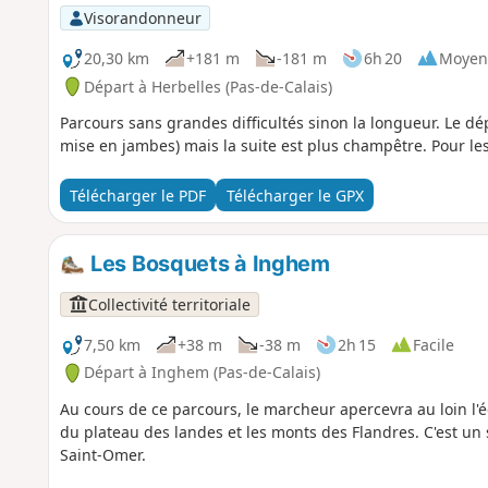
Visorandonneur
20,30 km
+181 m
-181 m
6h 20
Moyen
Départ à Herbelles (Pas-de-Calais)
Parcours sans grandes difficultés sinon la longueur. Le 
mise en jambes) mais la suite est plus champêtre. Pour l
Télécharger le PDF
Télécharger le GPX
Les Bosquets à Inghem
Collectivité territoriale
7,50 km
+38 m
-38 m
2h 15
Facile
Départ à Inghem (Pas-de-Calais)
Au cours de ce parcours, le marcheur apercevra au loin l'é
du plateau des landes et les monts des Flandres. C'est u
Saint-Omer.