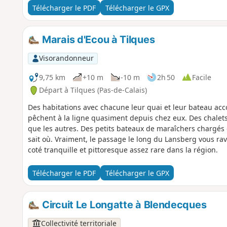
Télécharger le PDF
Télécharger le GPX
Marais d'Ecou à Tilques
Visorandonneur
9,75 km
+10 m
-10 m
2h 50
Facile
Départ à Tilques (Pas-de-Calais)
Des habitations avec chacune leur quai et leur bateau acc
pêchent à la ligne quasiment depuis chez eux. Des chalets
que les autres. Des petits bateaux de maraîchers chargés
sait où. Vraiment, le passage le long du Lansberg vous ra
coté tranquille et pittoresque assez rare dans la région.
Télécharger le PDF
Télécharger le GPX
Circuit Le Longatte à Blendecques
Collectivité territoriale