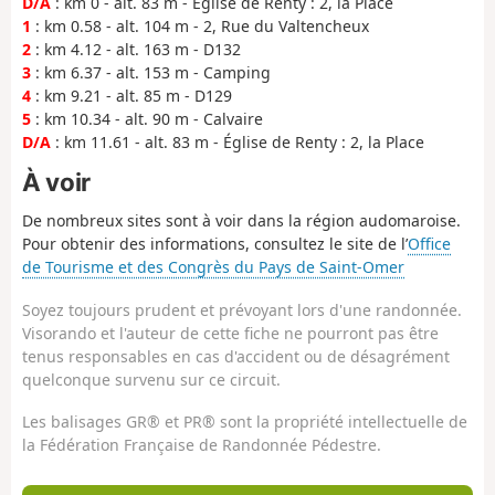
D/A
: km 0 - alt. 83 m - Église de Renty : 2, la Place
1
: km 0.58 - alt. 104 m - 2, Rue du Valtencheux
2
: km 4.12 - alt. 163 m - D132
3
: km 6.37 - alt. 153 m - Camping
4
: km 9.21 - alt. 85 m - D129
5
: km 10.34 - alt. 90 m - Calvaire
D/A
: km 11.61 - alt. 83 m - Église de Renty : 2, la Place
À voir
De nombreux sites sont à voir dans la région audomaroise.
Pour obtenir des informations, consultez le site de l’
Office
de Tourisme et des Congrès du Pays de Saint-Omer
Soyez toujours prudent et prévoyant lors d'une randonnée.
Visorando et l'auteur de cette fiche ne pourront pas être
tenus responsables en cas d'accident ou de désagrément
quelconque survenu sur ce circuit.
Les balisages GR® et PR® sont la propriété intellectuelle de
la Fédération Française de Randonnée Pédestre.