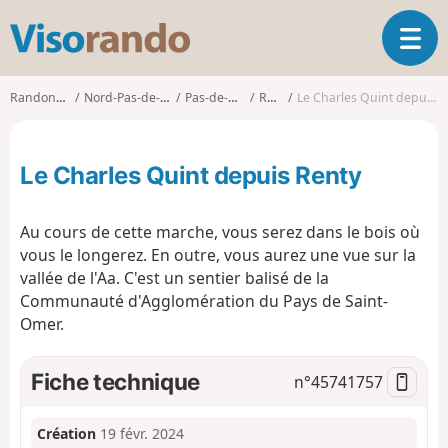
V
O
i
u
s
v
o
Randonnées
Nord-Pas-de-Calais
Pas-de-Calais
Renty
Le Charles Quint depuis Renty
r
r
i
a
r
n
Le Charles Quint depuis Renty
l
d
a
o
n
Au cours de cette marche, vous serez dans le bois où
a
vous le longerez. En outre, vous aurez une vue sur la
v
vallée de l'Aa. C'est un sentier balisé de la
i
g
Communauté d'Agglomération du Pays de Saint-
a
Omer.
t
i
Fiche technique
n°
45741757
o
n
Création
19 févr. 2024