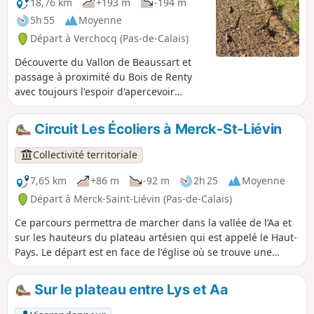
18,76 km
+193 m
-194 m
5h 55
Moyenne
Départ à Verchocq (Pas-de-Calais)
Découverte du Vallon de Beaussart et
passage à proximité du Bois de Renty
avec toujours l'espoir d'apercevoir
quelques animaux : uniquement
quelques faisans vénérés ce 16 octobre
Circuit Les Écoliers à Merck-St-Liévin
mais ils se laissent pratiquement
caresser. Un régal pour les sportifs
Collectivité territoriale
armés ! Pratiquement pas de routes sur
ce circuit.
7,65 km
+86 m
-92 m
2h 25
Moyenne
Départ à Merck-Saint-Liévin (Pas-de-Calais)
Ce parcours permettra de marcher dans la vallée de l’Aa et
sur les hauteurs du plateau artésien qui est appelé le Haut-
Pays. Le départ est en face de l'église où se trouve une
chapelle à Saint-Liévin (patron des marins-pêcheurs). Le
randonneur apercevra les vestiges d’anciens moulins à eau,
Sur le plateau entre Lys et Aa
l’ancienne gare située sur la ligne ferroviaire Anvin-Calais.
C'est un sentier balisé de la Communauté d'Agglomération