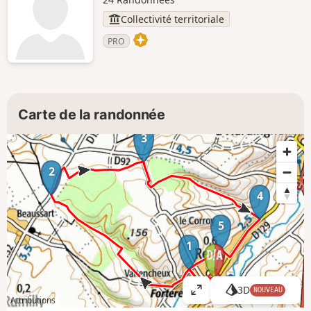
Collectivité territoriale
PRO
Carte de la randonnée
3
2
4
5
1
3D
NOUVEAU
A
Attributions
ff