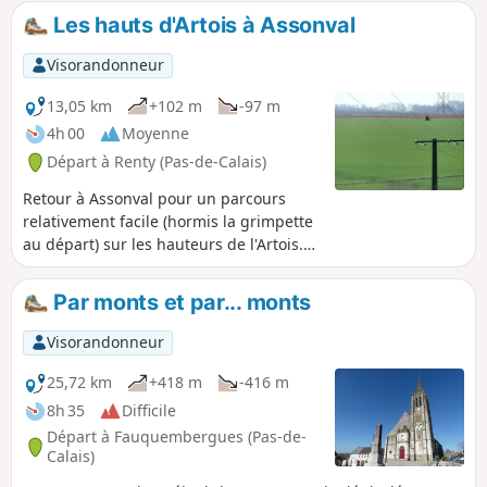
Les hauts d'Artois à Assonval
Visorandonneur
13,05 km
+102 m
-97 m
4h 00
Moyenne
Départ à Renty (Pas-de-Calais)
Retour à Assonval pour un parcours
relativement facile (hormis la grimpette
au départ) sur les hauteurs de l'Artois.
Les trois-quarts de la randonnée se
situent à plus de 150 m d'altitude
Par monts et par... monts
(vertigineux !) et se déroulent sur de
bons chemins.
Visorandonneur
25,72 km
+418 m
-416 m
8h 35
Difficile
Départ à Fauquembergues (Pas-de-
Calais)