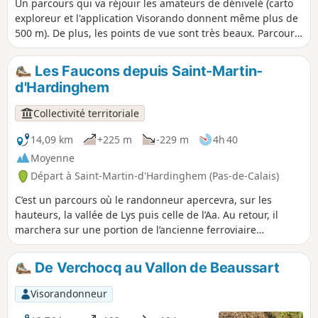
Un parcours qui va réjouir les amateurs de dénivelé (carto
exploreur et l'application Visorando donnent même plus de
500 m). De plus, les points de vue sont très beaux. Parcours
légèrement modifié en novembre 2019. Tous les chemins
sont très bons le 14 mai 2020 (même si certains sont très
Les Faucons depuis Saint-Martin-
herbeux)
d'Hardinghem
Collectivité territoriale
14,09 km
+225 m
-229 m
4h 40
Moyenne
Départ à Saint-Martin-d'Hardinghem (Pas-de-Calais)
C’est un parcours où le randonneur apercevra, sur les
hauteurs, la vallée de Lys puis celle de l’Aa. Au retour, il
marchera sur une portion de l’ancienne ferroviaire
Calais/Anvin. C’est un sentier balisé de la Communauté
d’Agglomération du Pays de Saint-Omer.
De Verchocq au Vallon de Beaussart
Visorandonneur