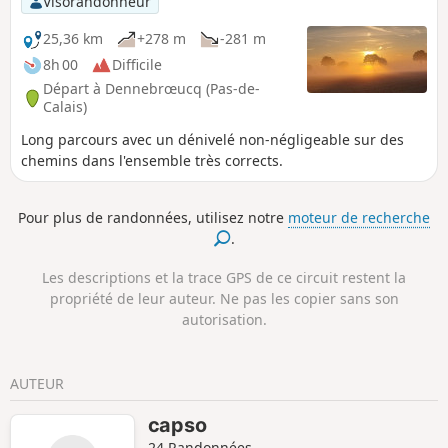
Visorandonneur
du Pays de Saint-Omer.
25,36 km
+278 m
-281 m
8h 00
Difficile
Départ à Dennebrœucq (Pas-de-
Calais)
Long parcours avec un dénivelé non-négligeable sur des
chemins dans l'ensemble très corrects.
Pour plus de randonnées, utilisez notre
moteur de recherche
.
Les descriptions et la trace GPS de ce circuit restent la
propriété de leur auteur. Ne pas les copier sans son
autorisation.
AUTEUR
capso
24 Randonnées