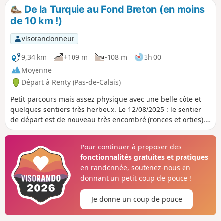
De la Turquie au Fond Breton (en moins
de 10 km !)
Visorandonneur
9,34 km
+109 m
-108 m
3h 00
Moyenne
Départ à Renty (Pas-de-Calais)
Petit parcours mais assez physique avec une belle côte et
quelques sentiers très herbeux. Le 12/08/2025 : le sentier
de départ est de nouveau très encombré (ronces et orties).
Ça passe mais il vaut mieux avoir un pantalon ou de bonnes
guêtres et bien sûr un bâton, voire un sécateur.
Pour continuer à proposer des
fonctionnalités gratuites et pratiques
en randonnée, soutenez-nous en
donnant un petit coup de pouce !
Je donne un coup de pouce