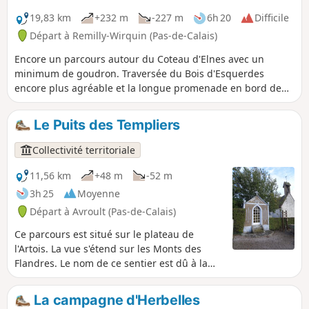
19,83 km
+232 m
-227 m
6h 20
Difficile
Départ à Remilly-Wirquin (Pas-de-Calais)
Encore un parcours autour du Coteau d'Elnes avec un
minimum de goudron. Traversée du Bois d'Esquerdes
encore plus agréable et la longue promenade en bord de
rivière est des plus plaisante. Enfin, le passage par le
coteau, surtout par beau temps, est un vrai bonheur (même
Le Puits des Templiers
si on y souffre un peu !)
Collectivité territoriale
11,56 km
+48 m
-52 m
3h 25
Moyenne
Départ à Avroult (Pas-de-Calais)
Ce parcours est situé sur le plateau de
l'Artois. La vue s'étend sur les Monts des
Flandres. Le nom de ce sentier est dû à la
présence d'un puits à proximité de l'église,
creusé par les Templiers. C'est un sentier
La campagne d'Herbelles
balisé de la Communauté d'Agglomération