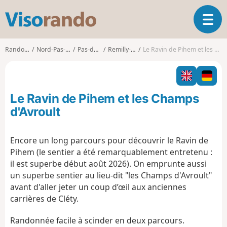
V
O
i
u
s
v
o
Randonnées
Nord-Pas-de-Calais
Pas-de-Calais
Remilly-Wirquin
Le Ravin de Pihem et les Champs d'Avroult
r
r
i
a
r
n
l
d
Le Ravin de Pihem et les Champs
a
o
n
d'Avroult
a
v
Encore un long parcours pour découvrir le Ravin de
i
Pihem (le sentier a été remarquablement entretenu :
g
a
il est superbe début août 2026). On emprunte aussi
t
un superbe sentier au lieu-dit "les Champs d'Avroult"
i
avant d'aller jeter un coup d’œil aux anciennes
o
carrières de Cléty.
n
Randonnée facile à scinder en deux parcours.