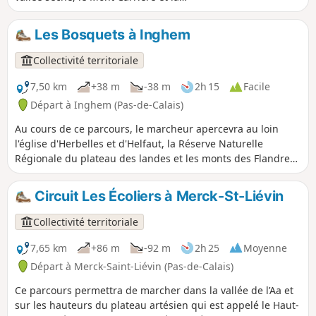
Montagne d'Elnes. Les pentes crayeuses de
la réserve ont un caractère abrupt et
Les Bosquets à Inghem
inhabituel pour la région. Elles ont aussi été
"sculptées" par les bombes de la seconde
Collectivité territoriale
guerre mondiale.
7,50 km
+38 m
-38 m
2h 15
Facile
Départ à Inghem (Pas-de-Calais)
Au cours de ce parcours, le marcheur apercevra au loin
l'église d'Herbelles et d'Helfaut, la Réserve Naturelle
Régionale du plateau des landes et les monts des Flandres.
C'est un sentier balisé de la Communauté d'Agglomération
du Pays de Saint-Omer.
Circuit Les Écoliers à Merck-St-Liévin
Collectivité territoriale
7,65 km
+86 m
-92 m
2h 25
Moyenne
Départ à Merck-Saint-Liévin (Pas-de-Calais)
Ce parcours permettra de marcher dans la vallée de l’Aa et
sur les hauteurs du plateau artésien qui est appelé le Haut-