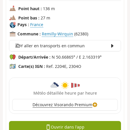
Point haut :
136 m
Point bas :
27 m
Pays :
France
Commune :
Remilly-Wirquin
(62380)
Y aller en transports en commun
Départ/Arrivée :
N 50.66865° / E 2.163319°
Carte(s) IGN :
Ref. 2204E, 2304O
Météo détaillée heure par heure
Découvrez Visorando Premium
Ouvrir dans l'app