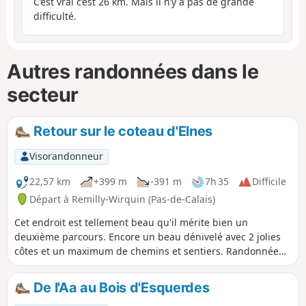
C’est vrai c’est 26 km. Mais il n’y a pas de grande
difficulté.
Autres randonnées dans le
secteur
Retour sur le coteau d'Elnes
Visorandonneur
22,57 km
+399 m
-391 m
7h 35
Difficile
Départ à Remilly-Wirquin (Pas-de-Calais)
Cet endroit est tellement beau qu'il mérite bien un
deuxième parcours. Encore un beau dénivelé avec 2 jolies
côtes et un maximum de chemins et sentiers. Randonnée
difficile par temps sec et très difficile en période humide.
De l'Aa au Bois d'Esquerdes