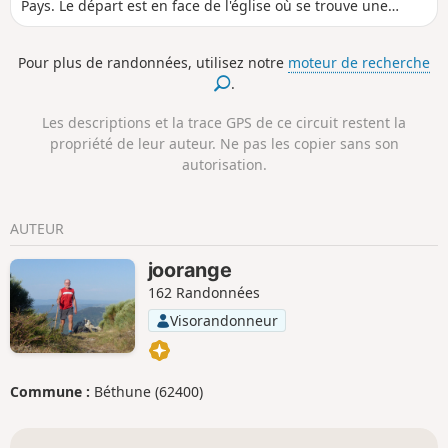
Pays. Le départ est en face de l'église où se trouve une
chapelle à Saint-Liévin (patron des marins-pêcheurs). Le
randonneur apercevra les vestiges d’anciens moulins à eau,
Pour plus de randonnées, utilisez notre
moteur de recherche
l’ancienne gare située sur la ligne ferroviaire Anvin-Calais.
.
C'est un sentier balisé de la Communauté d'Agglomération
du Pays de Saint-Omer.
Les descriptions et la trace GPS de ce circuit restent la
propriété de leur auteur. Ne pas les copier sans son
autorisation.
AUTEUR
joorange
162 Randonnées
Visorandonneur
Commune :
Béthune (62400)