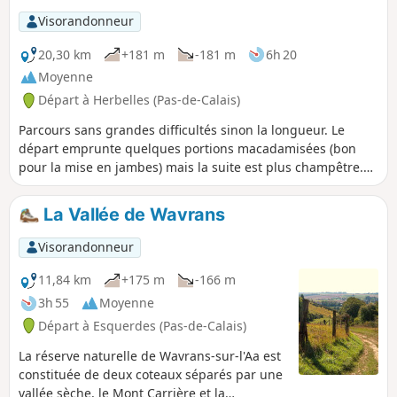
du Pays de Saint-Omer.
Visorandonneur
20,30 km
+181 m
-181 m
6h 20
Moyenne
Départ à Herbelles (Pas-de-Calais)
Parcours sans grandes difficultés sinon la longueur. Le
départ emprunte quelques portions macadamisées (bon
pour la mise en jambes) mais la suite est plus champêtre.
Pour les amateurs, présence de nombreuses chapelles.
La Vallée de Wavrans
Visorandonneur
11,84 km
+175 m
-166 m
3h 55
Moyenne
Départ à Esquerdes (Pas-de-Calais)
La réserve naturelle de Wavrans-sur-l'Aa est
constituée de deux coteaux séparés par une
vallée sèche, le Mont Carrière et la