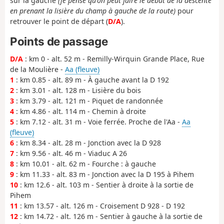
sur la gauche
(je pense qu'on peut faire le début de la descente
en prenant la lisière du champ à gauche de la route)
pour
retrouver le point de départ (
D/A
).
Points de passage
D/A
: km 0 - alt. 52 m - Remilly-Wirquin Grande Place, Rue
de la Moulière -
Aa (fleuve)
1
: km 0.85 - alt. 89 m - À gauche avant la D 192
2
: km 3.01 - alt. 128 m - Lisière du bois
3
: km 3.79 - alt. 121 m - Piquet de randonnée
4
: km 4.86 - alt. 114 m - Chemin à droite
5
: km 7.12 - alt. 31 m - Voie ferrée. Proche de l'Aa -
Aa
(fleuve)
6
: km 8.34 - alt. 28 m - Jonction avec la D 928
7
: km 9.56 - alt. 46 m - Viaduc A 26
8
: km 10.01 - alt. 62 m - Fourche : à gauche
9
: km 11.33 - alt. 83 m - Jonction avec la D 195 à Pihem
10
: km 12.6 - alt. 103 m - Sentier à droite à la sortie de
Pihem
11
: km 13.57 - alt. 126 m - Croisement D 928 - D 192
12
: km 14.72 - alt. 126 m - Sentier à gauche à la sortie de