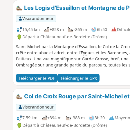
Les Logis d'Essaillon et Montagne de Pe
Visorandonneur
15,45 km
+858 m
-865 m
6h 50
Difficil
Départ à Châteauneuf-de-Bordette (Drôme)
Saint-Michel par la Montagne d'Essaillon, le Col de la Croix
crête entre ubac et adret, entre l'Eygues et les Baronnies,
Peitieux. Une vue magnifique sur Garde Grosse, bref, une
Ombragée sur une grande partie du parcours, toutes les s
Télécharger le PDF
Télécharger le GPX
Col de Croix Rouge par Saint-Michel et 
Visorandonneur
7,59 km
+394 m
-388 m
3h 20
Moyenn
Départ à Châteauneuf-de-Bordette (Drôme)