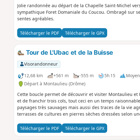
Jolie randonnée au départ de la Chapelle Saint-Michel vers 
sympathique Foret Domaniale du Coucou. Ombragé sur ses 
sentes agréables.
Télécharger le PDF
Télécharger le GPX
Tour de L'Ubac et de la Buisse
Visorandonneur
12,68 km
+561 m
-555 m
5h 15
Moyen
Départ à Montaulieu (Drôme)
Cette boucle permet de découvrir et visiter Montaulieu et
et de franchir trois cols, tout ceci en un temps raisonnab
paysages très sauvages mais aussi des traces de la vie agri
terrasses de cultures en pierres sèches dressées selon une
Télécharger le PDF
Télécharger le GPX