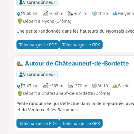
Visorandonneur
9,60 km
+652 m
-651 m
4h 35
Moyenn
Départ à Nyons (Drôme)
Une petite randonnée dans les hauteurs du Nyonsais avec
Télécharger le PDF
Télécharger le GPX
Autour de Châteauneuf-de-Bordette
Visorandonneur
7,47 km
+365 m
-370 m
3h 10
Facile
Départ à Châteauneuf-de-Bordette (Drôme)
Petite randonnée qui s'effectue dans la demi-journée, ave
et du Ventoux et les Baronnies.
Télécharger le PDF
Télécharger le GPX