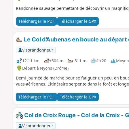
Randonnée sauvage permettant de découvrir un magnifiq
Télécharger le PDF
Télécharger le GPX
Le Col d'Aubenas en boucle au départ
Visorandonneur
12,11 km
+304 m
-311 m
4h 20
Moyen
Départ à Nyons (Drôme)
Demi-journée de marche pour se fatiguer un peu, en boucle 
vues aériennes. L'itinéraire serpente dans la forêt et longe
Télécharger le PDF
Télécharger le GPX
Col de Croix Rouge - Col de la Croix -
Visorandonneur