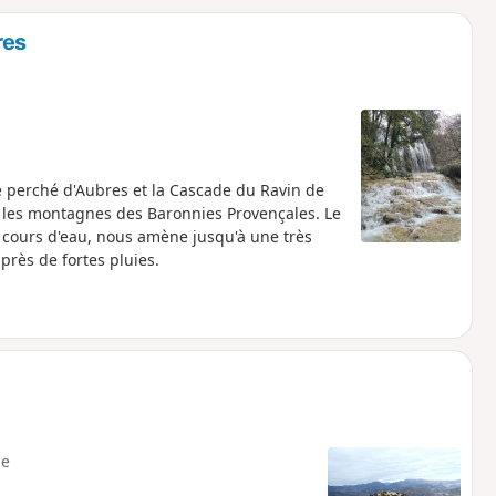
o
a
res
i
m
p
e perché d'Aubres et la Cascade du Ravin de
r les montagnes des Baronnies Provençales. Le
s cours d'eau, nous amène jusqu'à une très
près de fortes pluies.
e