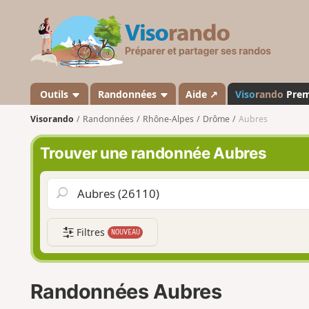
V
i
s
o
r
a
Outils
Randonnées
Aide ↗
Viso
rando
Pre
n
Visorando
Randonnées
Rhône-Alpes
Drôme
Aubres
d
o
Trouver une randonnée Aubres
Filtres
NOUVEAU
Randonnées Aubres