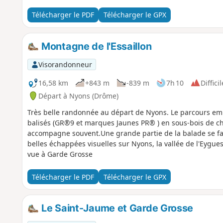
Télécharger le PDF
Télécharger le GPX
Montagne de l'Essaillon
Visorandonneur
16,58 km
+843 m
-839 m
7h 10
Difficil
Départ à Nyons (Drôme)
Très belle randonnée au départ de Nyons. Le parcours em
balisés (GR®9 et marques Jaunes PR® ) en sous-bois de c
accompagne souvent.Une grande partie de la balade se fai
belles échappées visuelles sur Nyons, la vallée de l'Eygue
vue à Garde Grosse
Télécharger le PDF
Télécharger le GPX
Le Saint-Jaume et Garde Grosse