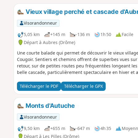
Vieux village perché et cascade d'Aub
Visorandonneur
5,05 km
+145 m
-136 m
1h 50
Facile
Départ à Aubres (Drôme)
Une courte balade qui permet de découvrir le vieux villag
Cougoir. Sentiers et chemins offrent de superbes vues su
retour, sur de petites routes peu fréquentées longeant le
belle cascade, particulièrement spectaculaire en hiver et a
Télécharger le PDF
Télécharger le GPX
Monts d'Autuche
Visorandonneur
9,50 km
+655 m
-647 m
4h 35
Moyenn
Départ à Les Pilles (Drôme)