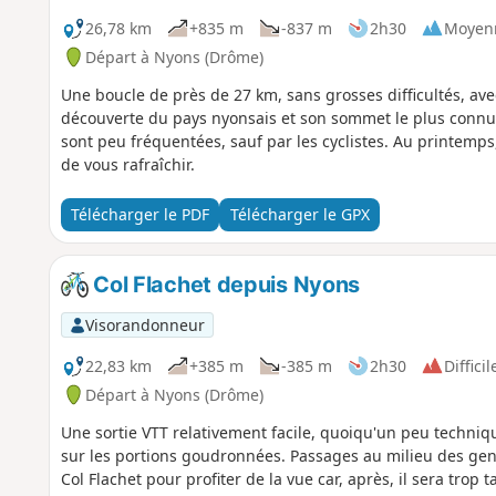
26,78 km
+835 m
-837 m
2h30
Moyen
Départ à Nyons (Drôme)
Une boucle de près de 27 km, sans grosses difficultés, av
découverte du pays nyonsais et son sommet le plus connu
sont peu fréquentées, sauf par les cyclistes. Au printemp
de vous rafraîchir.
Télécharger le PDF
Télécharger le GPX
Col Flachet depuis Nyons
Visorandonneur
22,83 km
+385 m
-385 m
2h30
Difficil
Départ à Nyons (Drôme)
Une sortie VTT relativement facile, quoiqu'un peu techniq
sur les portions goudronnées. Passages au milieu des genêt
Col Flachet pour profiter de la vue car, après, il sera trop 