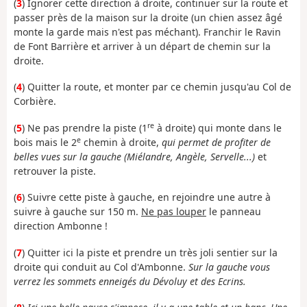
(
3
) Ignorer cette direction à droite, continuer sur la route et
passer près de la maison sur la droite (un chien assez âgé
monte la garde mais n'est pas méchant). Franchir le Ravin
de Font Barrière et arriver à un départ de chemin sur la
droite.
(
4
) Quitter la route, et monter par ce chemin jusqu'au Col de
Corbière.
re
(
5
) Ne pas prendre la piste (1
à droite) qui monte dans le
e
bois mais le 2
chemin à droite,
qui permet de profiter de
belles vues sur la gauche (Miélandre, Angèle, Servelle...)
et
retrouver la piste.
(
6
) Suivre cette piste à gauche, en rejoindre une autre à
suivre à gauche sur 150 m.
Ne pas louper
le panneau
direction Ambonne !
(
7
) Quitter ici la piste et prendre un très joli sentier sur la
droite qui conduit au Col d'Ambonne.
Sur la gauche vous
verrez les sommets enneigés du Dévoluy et des Ecrins.