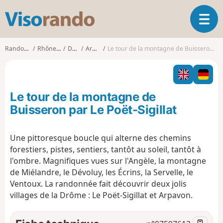
V
O
i
u
s
v
o
Randonnées
Rhône-Alpes
Drôme
Arpavon
Le tour de la montagne de Buisseron par Le Poët-Sigillat
r
r
i
a
r
n
l
d
Le tour de la montagne de
a
o
n
Buisseron par Le Poët-Sigillat
a
v
Une pittoresque boucle qui alterne des chemins
i
forestiers, pistes, sentiers, tantôt au soleil, tantôt à
g
a
l'ombre. Magnifiques vues sur l'Angèle, la montagne
t
de Miélandre, le Dévoluy, les Écrins, la Servelle, le
i
Ventoux. La randonnée fait découvrir deux jolis
o
villages de la Drôme : Le Poët-Sigillat et Arpavon.
n