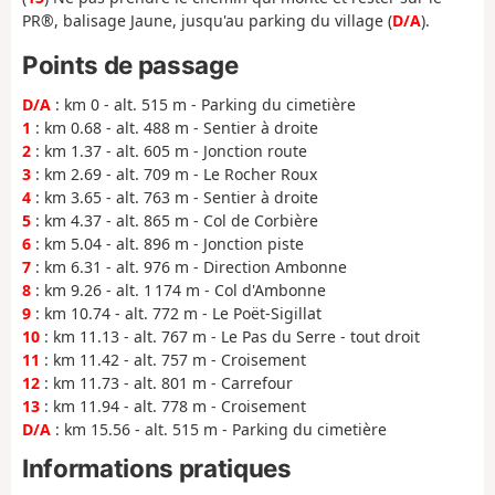
PR®, balisage Jaune, jusqu'au parking du village (
D/A
).
Points de passage
D/A
: km 0 - alt. 515 m - Parking du cimetière
1
: km 0.68 - alt. 488 m - Sentier à droite
2
: km 1.37 - alt. 605 m - Jonction route
3
: km 2.69 - alt. 709 m - Le Rocher Roux
4
: km 3.65 - alt. 763 m - Sentier à droite
5
: km 4.37 - alt. 865 m - Col de Corbière
6
: km 5.04 - alt. 896 m - Jonction piste
7
: km 6.31 - alt. 976 m - Direction Ambonne
8
: km 9.26 - alt. 1 174 m - Col d'Ambonne
9
: km 10.74 - alt. 772 m - Le Poët-Sigillat
10
: km 11.13 - alt. 767 m - Le Pas du Serre - tout droit
11
: km 11.42 - alt. 757 m - Croisement
12
: km 11.73 - alt. 801 m - Carrefour
13
: km 11.94 - alt. 778 m - Croisement
D/A
: km 15.56 - alt. 515 m - Parking du cimetière
Informations pratiques