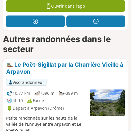
Ouvrir dans l'app
Autres randonnées dans le
secteur
Le Poët-Sigillat par la Charrière Vieille à
Arpavon
Visorandonneur
10,77 km
+396 m
-389 m
4h 10
Facile
Départ à Arpavon (Drôme)
Petite randonnée sur les hauts de la
vallée de l'Ennuye entre Arpavon et Le
Poët-Sigillat.