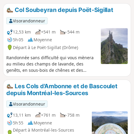
Col Soubeyran depuis Poët-Sigillat
Visorandonneur
12,53 km
+541 m
-544 m
5h 05
Moyenne
Départ à Le Poët-Sigillat (Drôme)
Randonnée sans difficulté qui vous mènera
au milieu des champs de lavande, des
genêts, en sous-bois de chênes et des
vergers d'abricotiers. Superbes vues sur le
massif du Ventoux et, un peu avant d'arriver
Les Cols d'Ambonne et de Bascoulet
au col, sur la vallée de l'Eygues et de l'Oule
depuis Montréal-les-Sources
avec la montagne d'Angèle, le Rocher du
Caire, le Montrond et les Aiguilles de
Visorandonneur
Rémuzat
13,11 km
+761 m
-758 m
5h 55
Moyenne
Départ à Montréal-les-Sources