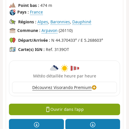
Point bas :
474 m
Pays :
France
Régions :
Alpes
,
Baronnies
,
Dauphiné
Commune :
Arpavon
(26110)
Départ/Arrivée :
N 44.370433° / E 5.268603°
Carte(s) IGN :
Ref. 3139OT
Météo détaillée heure par heure
Découvrez Visorando Premium
Ouvrir dans l'app