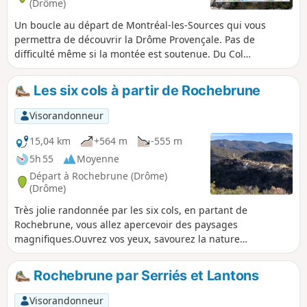
(Drôme)
Un boucle au départ de Montréal-les-Sources qui vous
permettra de découvrir la Drôme Provençale. Pas de
difficulté même si la montée est soutenue. Du Col
d'Ambonne, ne pas hésiter à monter aux pylônes de
communication pour découvrir un magnifique 360° qui va
Les six cols à partir de Rochebrune
du Ventoux, au Dévoluy et vue sur les montagnes
environnantes (Angèle, Miélandre, Cougoir, Aiguilles de
Visorandonneur
Remuzat) 3/11/2023 : L'itinéraire a dû être modifié.
15,04 km
+564 m
-555 m
5h 55
Moyenne
Départ à Rochebrune (Drôme)
(Drôme)
Très jolie randonnée par les six cols, en partant de
Rochebrune, vous allez apercevoir des paysages
magnifiques.Ouvrez vos yeux, savourez la nature
environnante, admirez les reliefs et les montagnes qui vous
entourent.Cette randonnée vous marquera longtemps. À
Rochebrune par Serriés et Lantons
faire en toutes saisons.Les cols de Serriés, des Lantons, du
Linceuil, de Saint-Vincent ,de Soubeyrand et de la Croix
Visorandonneur