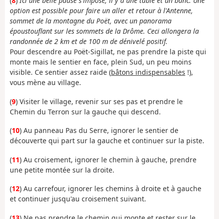
(
8
)
Ici une belle pause s'impose, il y a une table et un banc. Une
option est possible pour faire un aller et retour à l'Antenne,
sommet de la montagne du Poët, avec un panorama
époustouflant sur les sommets de la Drôme. Ceci allongera la
randonnée de 2 km et de 100 m de dénivelé positif.
Pour descendre au Poët-Sigillat, ne pas prendre la piste qui
monte mais le sentier en face, plein Sud, un peu moins
visible. Ce sentier assez raide (
bâtons indispensables
!),
vous mène au village.
(
9
) Visiter le village, revenir sur ses pas et prendre le
Chemin du Terron sur la gauche qui descend.
(
10
) Au panneau Pas du Serre, ignorer le sentier de
découverte qui part sur la gauche et continuer sur la piste.
(
11
) Au croisement, ignorer le chemin à gauche, prendre
une petite montée sur la droite.
(
12
) Au carrefour, ignorer les chemins à droite et à gauche
et continuer jusqu'au croisement suivant.
(
13
) Ne pas prendre le chemin qui monte et rester sur le