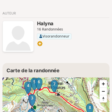
AUTEUR
Halyna
16 Randonnées
Visorandonneur
Carte de la randonnée
5
6
7
4
3
8