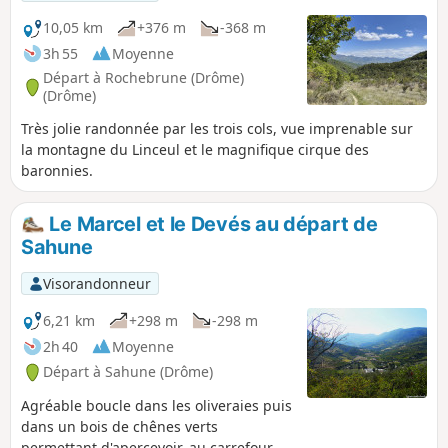
rythmeront cette belle randonnée.
10,05 km
+376 m
-368 m
3h 55
Moyenne
Départ à Rochebrune (Drôme)
(Drôme)
Très jolie randonnée par les trois cols, vue imprenable sur
la montagne du Linceul et le magnifique cirque des
baronnies.
Le Marcel et le Devés au départ de
Sahune
Visorandonneur
6,21 km
+298 m
-298 m
2h 40
Moyenne
Départ à Sahune (Drôme)
Agréable boucle dans les oliveraies puis
dans un bois de chênes verts
permettant d'apercevoir, au carrefour de