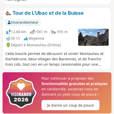
Tour de L'Ubac et de la Buisse
Visorandonneur
12,68 km
+561 m
-555 m
5h 15
Moyenne
Départ à Montaulieu (Drôme)
Cette boucle permet de découvrir et visiter Montaulieu et
Rochebrune, deux villages des Baronnies, et de franchir
trois cols, tout ceci en un temps raisonnable pour une
randonnée à la journée. Des paysages très sauvages mais
aussi des traces de la vie agricole d'autrefois puisque l'on
Pour continuer à proposer des
traverse les terrasses de cultures en pierres sèches
fonctionnalités gratuites et pratiques
dressées selon une technique qui remonterait à l'antiquité.
en randonnée, soutenez-nous en
donnant un petit coup de pouce !
Je donne un coup de pouce