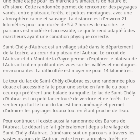
une belle étape pour les marcheurs amateurs de nature et
d’histoire. Cette randonnée permet de rencontrer des paysages
variés, entre plateaux, forêts, et petites montagnes, avec une
atmosphère calme et sauvage. La distance est d’environ 21
kilomètres pour une durée de 5 à 7 heures de marche. Le
parcours est modéré et accessible, ce qui le rend adapté à des
marcheurs ayant une condition physique correcte.
Saint-Chély-d'Aubrac est un village situé dans le département
de la Lozère, au cœur du plateau de l'Aubrac. Le circuit de
l'Aubrac et du Mont de la Gayre permet d'explorer le plateau de
l'Aubrac tout en profitant des vues sur les vallées et montagnes
environnantes. La difficultée est moyenne pour 14 kilomètres.
Le tour du lac de Saint-Chély-d'Aubrac est une randonnée plus
douce et accessible faite pour une sortie en famille ou pour
ceux qui préfèrent une balade tranquille. Le lac de Saint-Chély-
d'Aubrac est un petit lac entouré de verdure et de forêts. Le
sentier qui fait le tour du lac est bien aménagé et permet
d'admirer les paysages locaux tout en étant proche de l'eau.
Pour continuer, il existe aussi la randonnée des Burons de
l’Aubrac. Le départ se fait généralement depuis le village de
Saint-Chély-d'Aubrac. L'itinéraire suit un parcours à travers les
vastes prairies de l’Aubrac, entre terres agricoles, forêts de