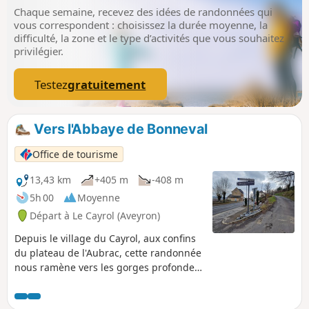
Chaque semaine, recevez des idées de randonnées qui
vous correspondent : choisissez la durée moyenne, la
difficulté, la zone et le type d’activités que vous souhaitez
privilégier.
Testez
gratuitement
Vers l'Abbaye de Bonneval
Office de tourisme
13,43 km
+405 m
-408 m
5h 00
Moyenne
Départ à Le Cayrol (Aveyron)
Depuis le village du Cayrol, aux confins
du plateau de l'Aubrac, cette randonnée
nous ramène vers les gorges profondes,
d'une boralde où se niche l'Abbaye
Cistercienne de Bonneval, dans un lieu