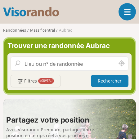
V
O
i
u
s
v
o
Randonnées
Massif central
Aubrac
r
r
i
a
Trouver une randonnée Aubrac
r
n
l
d
a
o
A
n
u
a
t
v
Filtres
Rechercher
NOUVEAU
o
i
u
g
r
a
d
t
e
i
m
Partagez votre position
o
o
n
i
Avec Visorando Premium, partagez votre
position en temps réel à vos proches et