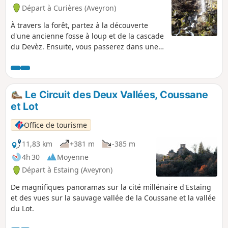
Départ à Curières (Aveyron)
À travers la forêt, partez à la découverte
d'une ancienne fosse à loup et de la cascade
du Devèz. Ensuite, vous passerez dans une
estive avec une vue vers Rodez.
Le Circuit des Deux Vallées, Coussane
et Lot
Office de tourisme
11,83 km
+381 m
-385 m
4h 30
Moyenne
Départ à Estaing (Aveyron)
De magnifiques panoramas sur la cité millénaire d'Estaing
et des vues sur la sauvage vallée de la Coussane et la vallée
du Lot.