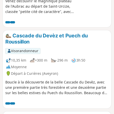
Venez découvrir le magnifique plateau
de l'Aubrac au départ de Saint-Urcize,
classée "petite cité de caractère", avec
ses maisons aux pierres de granite et sa
très belle église romane. Vous
apprécierez sans aucun doute cette
randonnée variée : vous cheminerez en
Cascade du Devèz et Puech du
hauteur dans les estives, puis vous
Roussillon
descendrez vers les sentiers de la forêt
de Saint-Urcize et vous finirez par
Visorandonneur
longer l'Hère qui vous dévoilera ses
cascades.Evitez cette randonnée par
10,35 km
+300 m
-296 m
3h 50
grande chaleur !
Moyenne
Départ à Curières (Aveyron)
Boucle à la découverte de la belle Cascade du Devèz, avec
une première partie très forestière et une deuxième partie
sur les belles estives du Puech du Roussillon. Beaucoup de
ruisseaux dans la forêt et de beaux points de vue depuis les
estives.GPS ou Appli Visorando conseillé.