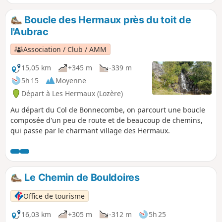
Boucle des Hermaux près du toit de
l'Aubrac
Association / Club / AMM
15,05 km
+345 m
-339 m
5h 15
Moyenne
Départ à Les Hermaux (Lozère)
Au départ du Col de Bonnecombe, on parcourt une boucle
composée d'un peu de route et de beaucoup de chemins,
qui passe par le charmant village des Hermaux.
Le Chemin de Bouldoires
Office de tourisme
16,03 km
+305 m
-312 m
5h 25