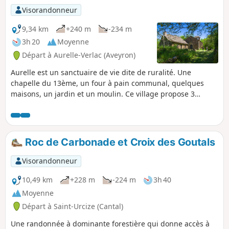
Visorandonneur
9,34 km
+240 m
-234 m
3h 20
Moyenne
Départ à Aurelle-Verlac (Aveyron)
Aurelle est un sanctuaire de vie dite de ruralité. Une
chapelle du 13ème, un four à pain communal, quelques
maisons, un jardin et un moulin. Ce village propose 3
randonnées PR®1, PR®2, PR®3 ce descriptif s'applique à
PR®2.
Roc de Carbonade et Croix des Goutals
Visorandonneur
10,49 km
+228 m
-224 m
3h 40
Moyenne
Départ à Saint-Urcize (Cantal)
Une randonnée à dominante forestière qui donne accès à