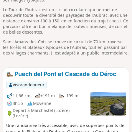
Le Tour de l'Aubrac est un circuit circulaire qui permet de
découvrir toute la diversité des paysages de l'Aubrac, avec une
distance d'environ 100 à 150 km en fonction du trajet choisi. Ce
parcours offre un bon mélange de routes sinueuses, de cols et
de belles descentes.
Saint-Amans-des-Cots se trouve un circuit de 70 km traverse
les forêts et plateaux typiques de l'Aubrac, tout en passant par
des villages charmants. Il est adapté à un public intermédiaire.
Puech del Pont et Cascade du Déroc
Visorandonneur
11,66 km
+191 m
-199 m
3h 55
Moyenne
Départ à Marchastel (Lozère)
(Lozère)
Une randonnée très accessible, avec de superbes points de
vue sur le Plateau de l'Aubrac. On passe à la Cascade du