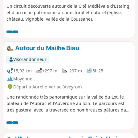
Un circuit découverte autour de la Cité Médiévale d'Estaing
et d'un riche patrimoine architectural et naturel (église,
château, vignoble, vallée de la Coussane).
Autour du Mailhe Biau
Visorandonneur
15,92 km
+297 m
-297 m
5h 25
Moyenne
Départ à Aurelle-Verlac (Aveyron)
Une randonnée très panoramique sur la vallée du Lot, le
plateau de l'Aubrac et l'Auvergne au loin. Le parcours est
très pastoral avec la traversée de nombreuses pâtures dans
lesquelles paissent des troupeaux de vaches (de mai à
octobre). Les pentes sont douces et on passe un certain
nombre de clôtures.