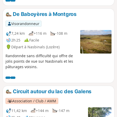
Aux cascades de Gachou, vous pourrez vous offrir un
moment de fraîcheur et de détente. Randonnée très
agréable qui alterne zone ombragées et zones à découvert
De Baboyères à Montgros
avec de très beaux points de vue. Traversée de petits
hameaux. Les routes empruntées ne sont pas très
Visorandonneur
fréquentées. Les activités de chasse sont indiquées sur les
zones concernées.
7,24 km
+116 m
-108 m
2h 25
Facile
Départ à Nasbinals (Lozère)
Randonnée sans difficulté qui offre de
jolis points de vue sur Nasbinals et les
pâturages voisins.
Circuit autour du lac des Galens
Association / Club / AMM
11,42 km
+144 m
-147 m