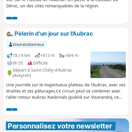
Déroc, un des sites remarquables de la région.
Pèlerin d'un jour sur l'Aubrac
Visorandonneur
18,19 km
+613 m
-604 m
6h 55
Difficile
Départ à Saint-Chély-d'Aubrac
(Aveyron)
Une journée sur le majestueux plateau de l'Aubrac, avec ses
drailles et ses pâturages.Ce circuit peut se combiner avec
l'aller-retour Aubrac-Nasbinals (publié sur Visorando), ce
qui permet ainsi de constituer une randonnée sur deux
jours, avec nuitée à Nasbinals.
Personnalisez votre newsletter 