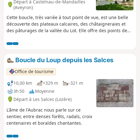
Départ à Castelnau-de-Mandailles
(Aveyron)
Cette boucle, très variée à tout point de vue, est une belle
découverte des plateaux calcaires, des châtaigneraies et
des pâturages de la vallée du Lot. Elle offre des points de
vue et des passages dans des villages et des hameaux
remarquables.
Boucle du Loup depuis les Salces
Office de tourisme
10,00 km
+329 m
-321 m
3h 50
Moyenne
Départ à Les Salces (Lozère)
L'âme de l'Aubrac nous parle sur ce
sentier, entre denses forêts, radals, croix
centenaires et boraldes chantantes.