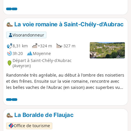
découvrir toute l'histoire de la cabrette et la 1re collection
mondiale de cornemuses. Sur votre parcours, vous pourrez
admirer le Plomb du Cantal, le Puy Mary, l'église de Vines et
son chemin de croix ainsi qu'une vue exceptionnelle sur le
La voie romaine à Saint-Chély-d'Aubrac
lac de Sarrans.
Visorandonneur
8,31 km
+324 m
-327 m
3h 20
Moyenne
Départ à Saint-Chély-d'Aubrac
(Aveyron)
Randonnée très agréable, au début à l'ombre des noisetiers
et des frênes. Ensuite sur la voie romaine, rencontre avec
les belles vaches de l'Aubrac (en saison) avec superbes vues
sur la vallée du Lot. Saint-Chély-d'Aubrac est une étape du
chemin de Compostelle et son pont est inscrit au
patrimoine de l'Humanité par l'UNESCO au titre des
"Chemins de Saint Jacques de Compostelle en France".
La Boralde de Flaujac
Office de tourisme