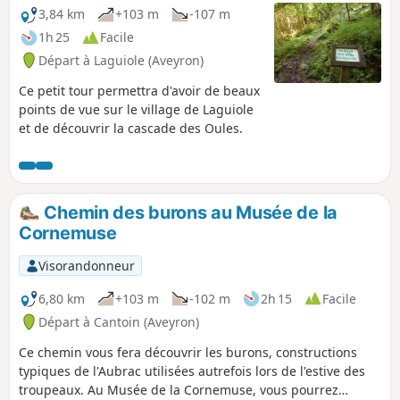
3,84 km
+103 m
-107 m
1h 25
Facile
Départ à Laguiole (Aveyron)
Ce petit tour permettra d'avoir de beaux
points de vue sur le village de Laguiole
et de découvrir la cascade des Oules.
Chemin des burons au Musée de la
Cornemuse
Visorandonneur
6,80 km
+103 m
-102 m
2h 15
Facile
Départ à Cantoin (Aveyron)
Ce chemin vous fera découvrir les burons, constructions
typiques de l'Aubrac utilisées autrefois lors de l'estive des
troupeaux. Au Musée de la Cornemuse, vous pourrez