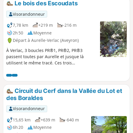
Le bois des Escoudats
Visorandonneur
7,78 km
+219 m
-216 m
2h 50
Moyenne
Départ à Aurelle-Verlac (Aveyron)
À Verlac, 3 boucles PR®1, PR®2, PR®3
passent toutes par Aurelle et jusque là
utilisent le même tracé. Ces trois
randonnées vous éblouiront, au printemps,
par l'extrême richesse floristique des prés de
l'Aubrac et, à l'automne, par les
conjugaisons de brun, de jaune et d'orange
Circuit du Cerf dans la Vallée du Lot et
de ses forêts
des Boraldes
Visorandonneur
15,65 km
+639 m
-640 m
6h 20
Moyenne