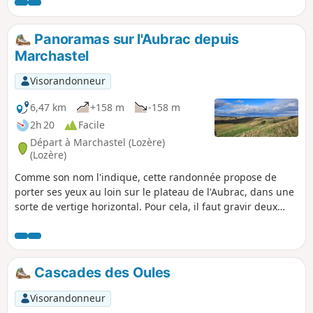
Panoramas sur l'Aubrac depuis
Marchastel
Visorandonneur
6,47 km
+158 m
-158 m
2h 20
Facile
Départ à Marchastel (Lozère)
(Lozère)
Comme son nom l'indique, cette randonnée propose de
porter ses yeux au loin sur le plateau de l'Aubrac, dans une
sorte de vertige horizontal. Pour cela, il faut gravir deux
buttes volcaniques sans difficulté. Un beau patrimoine est
au rendez-vous dans les villages de Rieutort et de
Marchastel.
Cascades des Oules
Visorandonneur