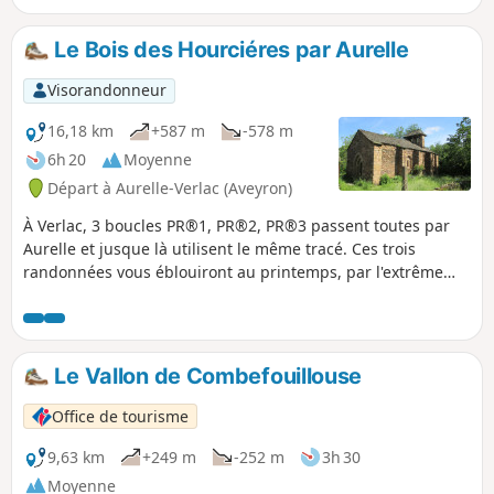
Le Bois des Hourciéres par Aurelle
Visorandonneur
16,18 km
+587 m
-578 m
6h 20
Moyenne
Départ à Aurelle-Verlac (Aveyron)
À Verlac, 3 boucles PR®1, PR®2, PR®3 passent toutes par
Aurelle et jusque là utilisent le même tracé. Ces trois
randonnées vous éblouiront au printemps, par l'extrême
richesse floristique des prés de l'Aubrac et, à l'automne, par
les conjugaisons de brun, de jaune et d'orange de ses
forêts
Le Vallon de Combefouillouse
Office de tourisme
9,63 km
+249 m
-252 m
3h 30
Moyenne