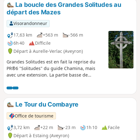
La boucle des Grandes Solitudes au
départ des Mazes
Visorandonneur
17,63 km
+563 m
-566 m
6h 40
Difficile
Départ à Aurelle-Verlac (Aveyron)
Grandes Solitudes est en fait la reprise du
PR®6 "Solitudes" du guide Chamina, mais
avec une extension. La partie basse de
Solitude du guide Chamina étant
impraticable. Le départ se fait des Mazes vers
le Nord, puis vous allez progressivement
emprunter la draille de la transhumance et
Le Tour du Combayre
bientôt la tête de plus en plus dans le ciel
vous allez gagner 300m d'altitude et des
Office de tourisme
panoramas somptueux. Le retour se fera en
suivant la boralde (petite riviére)
3,72 km
+22 m
-23 m
1h 10
Facile
Mardonenque.
Départ à Estaing (Aveyron)