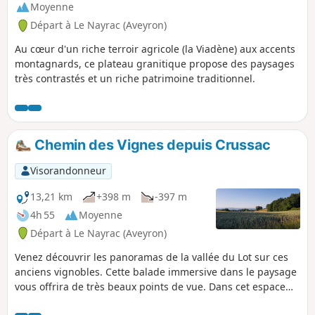
Moyenne
Départ à Le Nayrac (Aveyron)
Au cœur d'un riche terroir agricole (la Viadène) aux accents
montagnards, ce plateau granitique propose des paysages
très contrastés et un riche patrimoine traditionnel.
Chemin des Vignes depuis Crussac
Visorandonneur
13,21 km
+398 m
-397 m
4h 55
Moyenne
Départ à Le Nayrac (Aveyron)
Venez découvrir les panoramas de la vallée du Lot sur ces
anciens vignobles. Cette balade immersive dans le paysage
vous offrira de très beaux points de vue. Dans cet espace
sauvage, vous croiserez les histoires et légendes du pays.