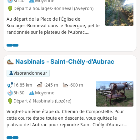
3h 40
Moyenne
Départ à Soulages-Bonneval (Aveyron)
Au départ de la Place de l'Église de
Soulages-Bonneval dans le Rouergue, petite
randonnée sur le plateau de l'Aubrac.
15/05/2024 : Randonnée modifiée en 7 pour
suivre les bords du lac.
Nasbinals - Saint-Chély-d'Aubrac
Visorandonneur
16,85 km
+245 m
-600 m
5h 30
Moyenne
Départ à Nasbinals (Lozère)
Vingt-et-unième étape du Chemin de Compostelle. Pour
cette courte étape toute en descente, vous quittez le
plateau de l'Aubrac pour rejoindre Saint-Chély-d’Aubrac
niché au cœur de la vallée creusée par la Boralde, à mi-
chemin entre le plateau de l’Aubrac et la vallée du Lot.