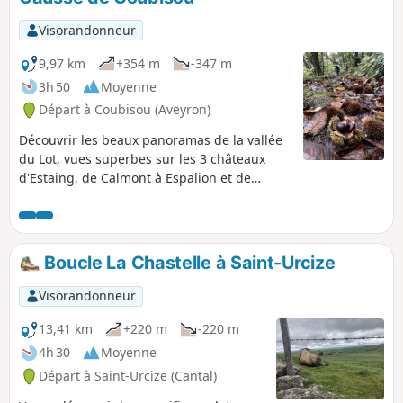
Visorandonneur
9,97 km
+354 m
-347 m
3h 50
Moyenne
Départ à Coubisou (Aveyron)
Découvrir les beaux panoramas de la vallée
du Lot, vues superbes sur les 3 châteaux
d'Estaing, de Calmont à Espalion et de
Cabrespines à Coubisou. La rivière "La
Coussane", affluent du Lot à Estaing. POINT
TRES IMPORTANT, cette randonnée a été
concoctée en accord avec les sociétés de
Boucle La Chastelle à Saint-Urcize
chasse et les agriculteurs, donc partage de
cette magnifique Nature, et respect de tous
Visorandonneur
!!!!
13,41 km
+220 m
-220 m
4h 30
Moyenne
Départ à Saint-Urcize (Cantal)