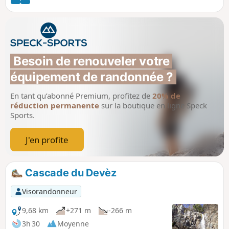
médiévale de Saint-Côme-d'Olt en point
de mire.
Besoin de renouveler votre 
équipement de randonnée ?
En tant qu’abonné Premium, profitez de
20% de
réduction permanente
sur la boutique en ligne Speck
Sports.
J'en profite
Cascade du Devèz
Visorandonneur
9,68 km
+271 m
-266 m
3h 30
Moyenne