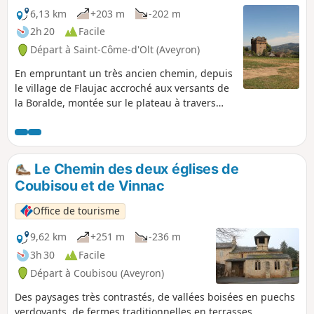
6,13 km
+203 m
-202 m
2h 20
Facile
Départ à Saint-Côme-d'Olt (Aveyron)
En empruntant un très ancien chemin, depuis
le village de Flaujac accroché aux versants de
la Boralde, montée sur le plateau à travers
bois et terrasses.
Le Chemin des deux églises de
Coubisou et de Vinnac
Office de tourisme
9,62 km
+251 m
-236 m
3h 30
Facile
Départ à Coubisou (Aveyron)
Des paysages très contrastés, de vallées boisées en puechs
verdoyants, de fermes traditionnelles en terrasses