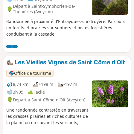
Départ à Saint-Symphorien-de-
Thénières (Aveyron)
Randonnée à proximité d'Entraygues-sur-Truyère. Parcours
en forêts et prairies sur sentiers et pistes forestières
conduisant à la cascade.
Les Vieilles Vignes de Saint Côme d'Olt
Office de tourisme
8,74 km
+198 m
-197 m
3h 05
Facile
Départ à Saint-Côme-d'Olt (Aveyron)
Une randonnée contrastée en traversant
les grasses prairies et riches cultures de
la plaine ou en suivant les versants,
jadis couverts de vignes, avec la cité