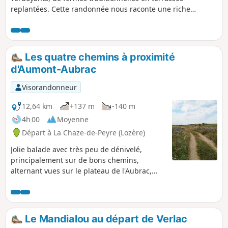
replantées. Cette randonnée nous raconte une riche
histoire en reliant deux églises romanes bien conservées.
Les quatre chemins à proximité
d'Aumont-Aubrac
Visorandonneur
12,64 km
+137 m
-140 m
4h 00
Moyenne
Départ à La Chaze-de-Peyre (Lozère)
Jolie balade avec très peu de dénivelé,
principalement sur de bons chemins,
alternant vues sur le plateau de l'Aubrac,
prairies arborées de pins, bois clairs.
Le Mandialou au départ de Verlac