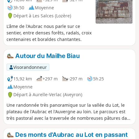
3h 50
Moyenne
Départ à Les Salces (Lozère)
L'âme de l'Aubrac nous parle sur ce
sentier, entre denses forêts, radals, croix
centenaires et boraldes chantantes.
Autour du Mailhe Biau
Visorandonneur
15,92 km
+297 m
-297 m
5h 25
Moyenne
Départ à Aurelle-Verlac (Aveyron)
Une randonnée très panoramique sur la vallée du Lot, le
plateau de l'Aubrac et l'Auvergne au loin. Le parcours est
très pastoral avec la traversée de nombreuses pâtures dans
lesquelles paissent des troupeaux de vaches (de mai à
octobre). Les pentes sont douces et on passe un certain
Des monts d'Aubrac au Lot en passant
nombre de clôtures.