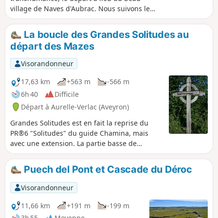
village de Naves d'Aubrac. Nous suivons les
drailles qui nous mèneront vers les
montagnes, noms donnés aux propriétés de
La boucle des Grandes Solitudes au
grands espaces herbeux. Là haut l'air est vif
départ des Mazes
et les panoramas somptueux. Cazalet
domine l'ascension, puis nous arrivons au
Visorandonneur
point haut, la croix celtique de la Rhode.
Nous amorçons la descente en
17,63 km
+563 m
-566 m
contemplation devant des horizons multiples
6h 40
Difficile
et infiniment profonds.
Départ à Aurelle-Verlac (Aveyron)
Grandes Solitudes est en fait la reprise du
PR®6 "Solitudes" du guide Chamina, mais
avec une extension. La partie basse de
Solitude du guide Chamina étant
impraticable. Le départ se fait des Mazes vers
Puech del Pont et Cascade du Déroc
le Nord, puis vous allez progressivement
emprunter la draille de la transhumance et
Visorandonneur
bientôt la tête de plus en plus dans le ciel
vous allez gagner 300m d'altitude et des
11,66 km
+191 m
-199 m
panoramas somptueux. Le retour se fera en
3h 55
Moyenne