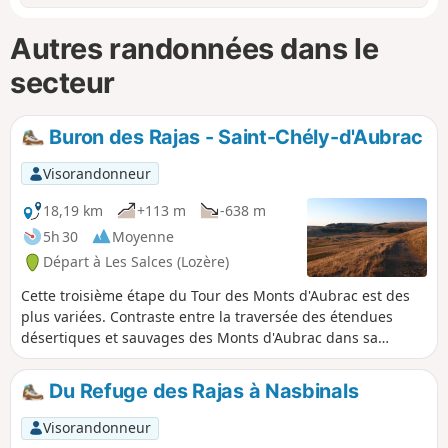
Autres randonnées dans le
secteur
Buron des Rajas - Saint-Chély-d'Aubrac
Visorandonneur
18,19 km
+113 m
-638 m
5h 30
Moyenne
Départ à Les Salces (Lozère)
Cette troisième étape du Tour des Monts d'Aubrac est des
plus variées. Contraste entre la traversée des étendues
désertiques et sauvages des Monts d'Aubrac dans sa
première moitié, avec la fraîcheur de la Forêt Domaniale
d'Aubrac et de la Réserve des Tourbières ensuite. Depuis le
Du Refuge des Rajas à Nasbinals
Buron des Rajas, isolé à 1300 m d'altitude, l'étape se
termine dans le petit bourg de Saint-Chély-d'Aubrac, au
Visorandonneur
fond de la vallée de la Boralde de Saint-Chély, 500 m plus