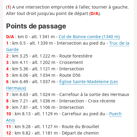
(
1
) A une intersection empruntée à l'aller, tourner à gauche.
Aller tout droit jusqu'au point de départ (
D/A
).
Points de passage
D/A
: km 0 - alt. 1 341 m -
Col de Bonne combe (1340 m)
1
: km 0.5 - alt. 1 339 m - Intersection au pied du -
Truc de la
Garde
2
: km 3.25 - alt. 1 222 m - Route forestière
3
: km 4.11 - alt. 1 202 m - Croisement
4
: km 5.36 - alt. 1 121 m - Intersection
5
: km 6.06 - alt. 1 034 m - Route D56
6
: km 6.49 - alt. 1 037 m -
Église Sainte-Madeleine (Les
Hermaux)
7
: km 6.63 - alt. 1 024 m - Carrefour à la sortie des Hermaux
8
: km 7.21 - alt. 1 036 m - Intersection - Croix récente
9
: km 7.81 - alt. 1 106 m - Intersection
10
: km 8.13 - alt. 1 129 m - Carrefour au pied du -
Puech
Anis
11
: km 9.28 - alt. 1 127 m - Route du Brouillet
12
: km 9.82 - alt. 1 181 m - Départ de chemin