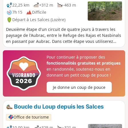
bas.
22,25 km
+312 m
-463 m
7h 15
Difficile
Départ à Les Salces (Lozère)
Deuxième étape d'un circuit de quatre jours à travers les
paysage de l'Aubrac, entre le Refuge des Rajas et Nasbinals
en passant par Aubrac. Dans cette étape vous utiliserez
majoritairement le GRP® du Tour des Monts d'Aubrac et
une partie du Chemin de Compostelle en sens inverse
Pour continuer à proposer des
(GR®65).
fonctionnalités gratuites et pratiques
en randonnée, soutenez-nous en
donnant un petit coup de pouce !
Je donne un coup de pouce
Boucle du Loup depuis les Salces
Office de tourisme
10,00 km
+329 m
-321 m