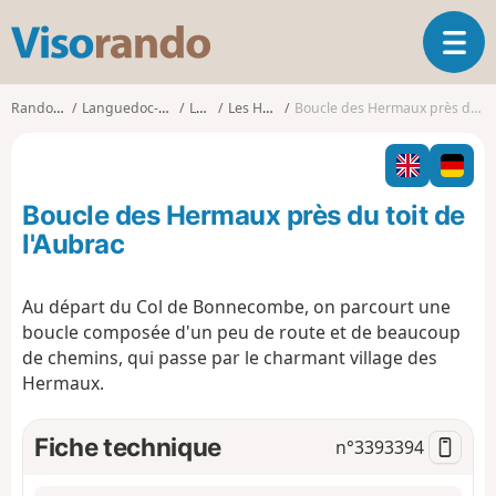
V
O
i
u
s
v
o
Randonnées
Languedoc-Roussillon
Lozère
Les Hermaux
Boucle des Hermaux près du toit de l'Aubrac
r
r
i
a
r
n
l
d
Boucle des Hermaux près du toit de
a
o
n
l'Aubrac
a
v
Au départ du Col de Bonnecombe, on parcourt une
i
boucle composée d'un peu de route et de beaucoup
g
a
de chemins, qui passe par le charmant village des
t
Hermaux.
i
o
Fiche technique
n°
3393394
n