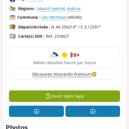
Régions :
Massif central
,
Aubrac
Commune :
Les Hermaux
(48340)
Départ/Arrivée :
N 44.559214° / E 3.12591°
Carte(s) IGN :
Ref. 2538OT
Météo détaillée heure par heure
Découvrez Visorando Premium
Ouvrir dans l'app
Photos