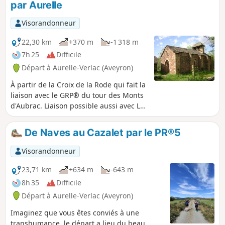
par Aurelle
Visorandonneur
22,30 km
+370 m
-1 318 m
7h 25
Difficile
Départ à Aurelle-Verlac (Aveyron)
À partir de la Croix de la Rode qui fait la
liaison avec le GRP® du tour des Monts
d'Aubrac. Liaison possible aussi avec Les
Chemins de Saint-Jacques.Des
panoramas magnifiques vont se
De Naves au Cazalet par le PR®5
succéder lors de cette descente. Centre
de l'ancienne terre, le village d'Aurelle
Visorandonneur
est abandonné depuis 1948, il reste le
lieu sanctuaire le plus représentatif du
23,71 km
+634 m
-643 m
Haut Rouergue. Ici même, une
8h 35
Difficile
civilisation rurale venant du fond des
Départ à Aurelle-Verlac (Aveyron)
âges disparaît et s'efface de nos
mémoires.
Imaginez que vous êtes conviés à une
transhumance, le départ a lieu du beau