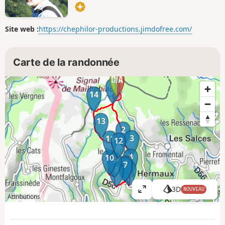
Site web :
https://chephilor-productions.jimdofree.com/
Carte de la randonnée
1
14
13
2
3
11
12
4
10
9
6
7
5
8
3D
NOUVEAU
A
Attributions
ff
i