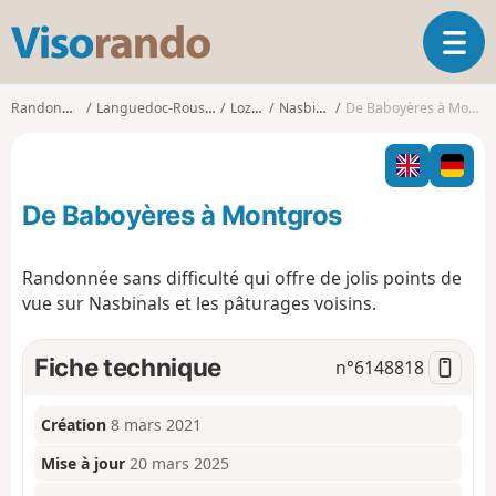
V
O
i
u
s
v
o
Randonnées
Languedoc-Roussillon
Lozère
Nasbinals
De Baboyères à Montgros
r
r
i
a
r
n
l
d
De Baboyères à Montgros
a
o
n
a
Randonnée sans difficulté qui offre de jolis points de
v
vue sur Nasbinals et les pâturages voisins.
i
g
a
Fiche technique
n°
6148818
t
i
o
Création
8 mars 2021
n
Mise à jour
20 mars 2025