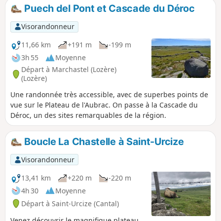
au rendez-vous dans les villages de Rieutort et de
Puech del Pont et Cascade du Déroc
Marchastel.
Visorandonneur
11,66 km
+191 m
-199 m
3h 55
Moyenne
Départ à Marchastel (Lozère)
(Lozère)
Une randonnée très accessible, avec de superbes points de
vue sur le Plateau de l'Aubrac. On passe à la Cascade du
Déroc, un des sites remarquables de la région.
Boucle La Chastelle à Saint-Urcize
Visorandonneur
13,41 km
+220 m
-220 m
4h 30
Moyenne
Départ à Saint-Urcize (Cantal)
Venez découvrir le magnifique plateau