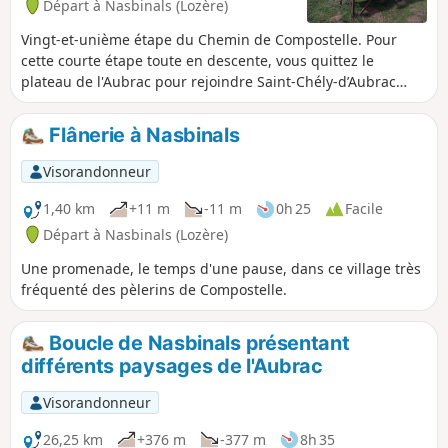
Départ à Nasbinals (Lozère)
Vingt-et-unième étape du Chemin de Compostelle. Pour
cette courte étape toute en descente, vous quittez le
plateau de l'Aubrac pour rejoindre Saint-Chély-d’Aubrac
niché au cœur de la vallée creusée par la Boralde, à mi-
chemin entre le plateau de l’Aubrac et la vallée du Lot.
Flânerie à Nasbinals
Visorandonneur
1,40 km
+11 m
-11 m
0h 25
Facile
Départ à Nasbinals (Lozère)
Une promenade, le temps d'une pause, dans ce village très
fréquenté des pèlerins de Compostelle.
Boucle de Nasbinals présentant
différents paysages de l'Aubrac
Visorandonneur
26,25 km
+376 m
-377 m
8h 35