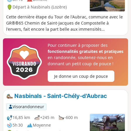
Départ à Nasbinals (Lozère)
Cette dernière étape du Tour de l'Aubrac, commune avec le
GR®®65 Chemin de Saint-Jacques de Compostelle à
l'envers, fait encore la part belle aux immensités
désertiques du Plateau de l'Aubrac. Au dernier tiers de
l'étape, un peu plus ombragé, on pourra admirer l'imposant
Pour continuer à proposer des
clocher de granit de l'Église de la Chaze-de-Peyre et la
fonctionnalités gratuites et pratiques
Chapelle de la Bastide.
en randonnée, soutenez-nous en
donnant un petit coup de pouce !
Je donne un coup de pouce
Nasbinals - Saint-Chély-d'Aubrac
Visorandonneur
16,85 km
+245 m
-600 m
5h 30
Moyenne