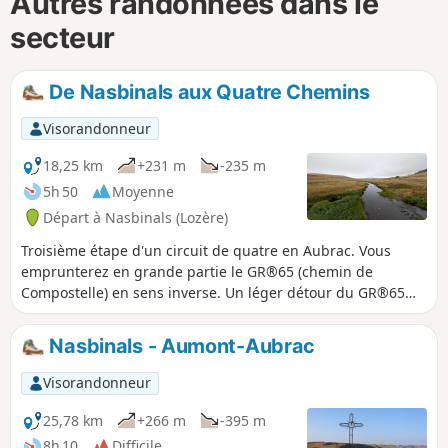
Autres randonnées dans le
secteur
De Nasbinals aux Quatre Chemins
Visorandonneur
18,25 km
+231 m
-235 m
5h 50
Moyenne
Départ à Nasbinals (Lozère)
Troisième étape d'un circuit de quatre en Aubrac. Vous
emprunterez en grande partie le GR®65 (chemin de
Compostelle) en sens inverse. Un léger détour du GR®65
est proposé afin de pouvoir admirer la Cascade du Déroc.
Nasbinals - Aumont-Aubrac
Visorandonneur
25,78 km
+266 m
-395 m
8h 10
Difficile