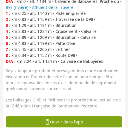
D/A
: km 0 - alt. 1 134 m - Calvaire de Baboyères. Proche du -
Bès (rivière) - Affluent de la Truyère
1
: km 0.25 - alt. 1 140 m - Piste empierrée
2
: km 0.83 - alt. 1 159 m - Traversée de la D987
3
: km 1.29 - alt. 1 181 m - Bifurcation
4
: km 2.83 - alt. 1 224 m - Croisement - Calvaire
5
: km 3.89 - alt. 1 209 m - Bifurcation - Calvaire
6
: km 4.83 - alt. 1 199 m - Patte d'oie
7
: km 5.45 - alt. 1 205 m - Le Cher
8
: km 6.34 - alt. 1 152 m - Route D987
D/A
: km 7.24 - alt. 1 134 m - Calvaire de Baboyères
Soyez toujours prudent et prévoyant lors d'une randonnée.
Visorando et l'auteur de cette fiche ne pourront pas être
tenus responsables en cas d'accident ou de désagrément
quelconque survenu sur ce circuit.
Les balisages GR® et PR® sont la propriété intellectuelle de
la Fédération Française de Randonnée Pédestre.
Ouvrir dans l'app