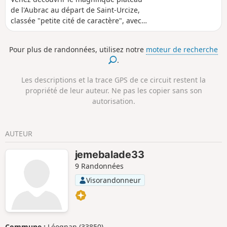
de l'Aubrac au départ de Saint-Urcize,
classée "petite cité de caractère", avec
ses maisons aux pierres de granite et sa
très belle église romane. Vous
Pour plus de randonnées, utilisez notre
moteur de recherche
apprécierez sans aucun doute cette
.
randonnée variée : vous cheminerez en
hauteur dans les estives, puis vous
Les descriptions et la trace GPS de ce circuit restent la
descendrez vers les sentiers de la forêt
propriété de leur auteur. Ne pas les copier sans son
de Saint-Urcize et vous finirez par
autorisation.
longer l'Hère qui vous dévoilera ses
cascades.Evitez cette randonnée par
grande chaleur !
AUTEUR
jemebalade33
9 Randonnées
Visorandonneur
Commune :
Léognan (33850)