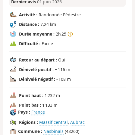
Dernier avis
01 juin 2026
Activité :
Randonnée Pédestre
Distance :
7,24 km
Durée moyenne :
2h 25
Difficulté :
Facile
Retour au départ :
Oui
Dénivelé positif :
+ 116 m
Dénivelé négatif :
- 108 m
Point haut :
1 232 m
Point bas :
1 133 m
Pays :
France
Régions :
Massif central
,
Aubrac
Commune :
Nasbinals
(48260)