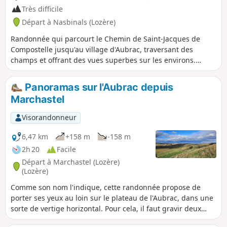
Très difficile
Départ à Nasbinals (Lozère)
Randonnée qui parcourt le Chemin de Saint-Jacques de
Compostelle jusqu'au village d'Aubrac, traversant des
champs et offrant des vues superbes sur les environs.
Suivant la saison, vous pourrez rencontrer de nombreuses
vaches, des fleurs de partout, ou bien de la neige et du
Panoramas sur l'Aubrac depuis
brouillard. Dans tous les cas, ce chemin a quelque chose
Marchastel
d'un peu magique.Après Aubrac, l'itinéraire quitte le
GR®65 pour rejoindre le GR®6 puis le GR®670 avec des
Visorandonneur
sous-bois, des prés avec ou sans vaches, une ancienne voie
romaine...
6,47 km
+158 m
-158 m
2h 20
Facile
Départ à Marchastel (Lozère)
(Lozère)
Comme son nom l'indique, cette randonnée propose de
porter ses yeux au loin sur le plateau de l'Aubrac, dans une
sorte de vertige horizontal. Pour cela, il faut gravir deux
buttes volcaniques sans difficulté. Un beau patrimoine est