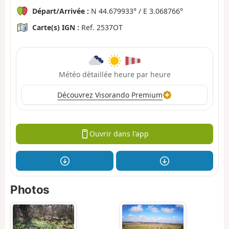
Départ/Arrivée :
N 44.679933° / E 3.068766°
Carte(s) IGN :
Ref. 2537OT
Météo détaillée heure par heure
Découvrez Visorando Premium
Ouvrir dans l'app
Photos