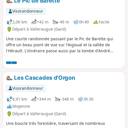
Le Pic de Barette
panoramas au (3) et au Monument
André Chamson sont sublimes.
Visorandonneur
2,06 km
+42 m
-49 m
0h 40
Facile
Départ à Valleraugue (Gard)
Une courte randonnée passant par le Pic de Barette qui
offre un beau point de vue sur l'Aigoual et la vallée de
l'Hérault. L'itinéraire passe aussi par la tombe d'André
Chamson, résistant et écrivain, membre de l'Académie
Française.
Les Cascades d'Orgon
Visorandonneur
8,91 km
+344 m
-348 m
3h 30
Moyenne
Départ à Valleraugue (Gard)
Une boucle très forestière, traversant de nombreux