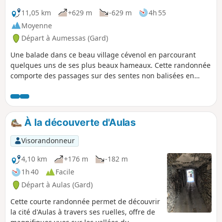
11,05 km
+629 m
-629 m
4h 55
Moyenne
Départ à Aumessas (Gard)
Une balade dans ce beau village cévenol en parcourant
quelques uns de ses plus beaux hameaux. Cette randonnée
comporte des passages sur des sentes non balisées en
sous-bois. Il faudra un très bon sens de l'orientation, mais
le parcours en vaut la peine. On passe dans des
châtaigneraies au-dessus du Caladon.
À la découverte d'Aulas
Visorandonneur
4,10 km
+176 m
-182 m
1h 40
Facile
Départ à Aulas (Gard)
Cette courte randonnée permet de découvrir
la cité d'Aulas à travers ses ruelles, offre de