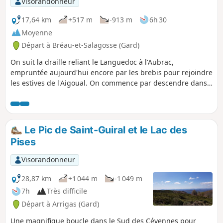
Visorandonneur
17,64 km
+517 m
-913 m
6h 30
Moyenne
Départ à Bréau-et-Salagosse (Gard)
On suit la draille reliant le Languedoc à l'Aubrac,
empruntée aujourd'hui encore par les brebis pour rejoindre
les estives de l'Aigoual. On commence par descendre dans
les villages et hameaux de la vallée de l'Arre. L'industrie de
la soie y a laissé quelques traces : anciennes filatures et
moulins. Après une agréable balade le long de l'Arre où les
truites abondent, les choses sérieuses commencent avec la
Le Pic de Saint-Guiral et le Lac des
montée sur le Causse de Blandas. Une fois là-haut,
Pises
changement radical de décor.
Visorandonneur
28,87 km
+1 044 m
-1 049 m
7h
Très difficile
Départ à Arrigas (Gard)
Une magnifique boucle dans le Sud des Cévennes pour