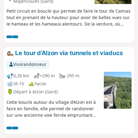
Majencoules (Gard)
Petit circuit en boucle qui permet de faire le tour de Camias
tout en prenant de la hauteur pour avoir de belles vues sur
le hameau et les hameaux alentours. De la verdure, où
chênes verts et châtaigniers se côtoient.
Le tour d’Alzon via tunnels et viaducs
Visorandonneur
8,28 km
+290 m
-295 m
3h 10
Facile
Départ à Alzon (Gard)
Cette boucle autour du village d’Alzon est à
faire en famille, elle permet de randonner
sur une ancienne voie ferrée empruntant
tunnels et viaducs. Lampe de poche à
prévoir pour certains passages.