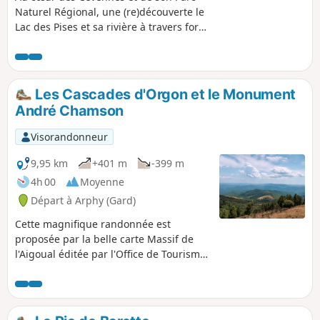
Naturel Régional, une (re)découverte le
Lac des Pises et sa rivière à travers forêt
et zone humide. Une balade familiale,
alternant larges chemins et petits
sentiers. Attention interdiction
temporaire pour cause de travaux. :
Les Cascades d'Orgon et le Monument
Problème de travaux/sécurité au niveau
André Chamson
du barrage ; Voir les commentaires en
bas de cette fiche
Visorandonneur
9,95 km
+401 m
-399 m
4h 00
Moyenne
Départ à Arphy (Gard)
Cette magnifique randonnée est
proposée par la belle carte Massif de
l'Aigoual éditée par l'Office de Tourisme
Mont Aigoual Causses. Savourez la
diversité des forêts traversées, où l'on
passe sans cesse des hêtres aux
chênes, aux sapins et aux épicéas. Les