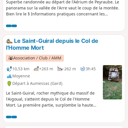
Superbe randonnée au départ de l'Aérium de Peyraube. Le
panorama sur la vallée de l'Arre vaut le coup de la montée.
Bien lire le § Informations pratiques concernant les
troupeaux et patous.
Le Saint-Guiral depuis le Col de
l'Homme Mort
Association / Club / AMM
10,53 km
+263 m
-262 m
3h 45
Moyenne
Départ à Aumessas (Gard)
Le Saint-Guiral, rocher mythique du massif de
l'Aigoual, s'atteint depuis le Col de l'Homme
Mort. La première partie, surplombe la haute
vallée de la Vis. La vue s'étend du Pic d'Anjau à
toute la Séranne. Du sommet du Saint-Guiral,
on profite d'un point de vue à 360°. Mais il faut