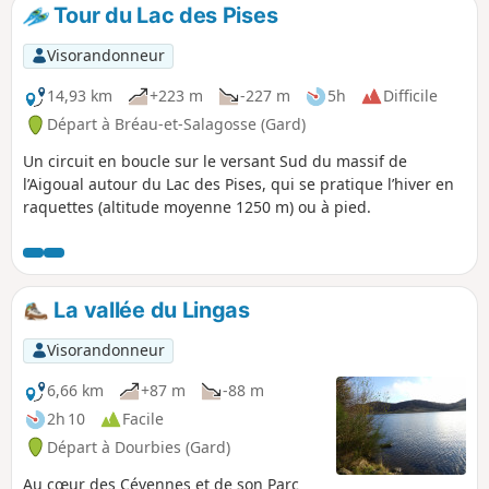
y grimper en s'aidant des mains! Dans la
Tour du Lac des Pises
seconde partie, la trace est hors sentier et longe
le charmant cours d'eau du Crouzoulous. Elle
Visorandonneur
vous mènera à la belle ferme abandonnée de
Grandesc Haute, perdue dans la forêt.
14,93 km
+223 m
-227 m
5h
Difficile
Départ à Bréau-et-Salagosse (Gard)
Un circuit en boucle sur le versant Sud du massif de
l’Aigoual autour du Lac des Pises, qui se pratique l’hiver en
raquettes (altitude moyenne 1250 m) ou à pied.
La vallée du Lingas
Visorandonneur
6,66 km
+87 m
-88 m
2h 10
Facile
Départ à Dourbies (Gard)
Au cœur des Cévennes et de son Parc