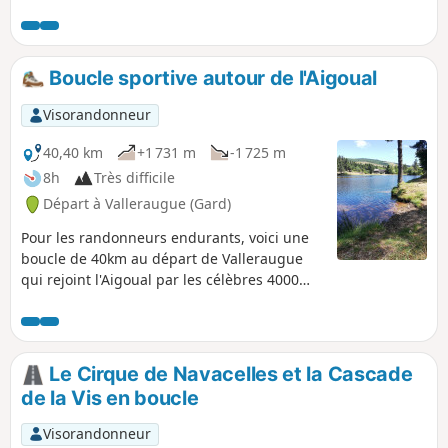
Boucle sportive autour de l'Aigoual
Visorandonneur
40,40 km
+1 731 m
-1 725 m
8h
Très difficile
Départ à Valleraugue (Gard)
Pour les randonneurs endurants, voici une
boucle de 40km au départ de Valleraugue
qui rejoint l'Aigoual par les célèbres 4000
marches. Elle descend sur le Lac du Bonheur
à proximité de Camprieu puis remonte sur
l'Espérou pour terminer en longeant les
crêtes qui font face au Mont Aigoual
Le Cirque de Navacelles et la Cascade
découvert quelques heures plus tôt.
de la Vis en boucle
Randonnée sans difficulté technique mais
très longue avec des passages en fortes
Visorandonneur
pentes et nécessitant une bonne endurance.