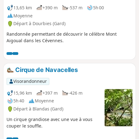
Languedoc, - et la Montagne Noire, en
découvrant des panoramas à 360°.
13,65 km
+390 m
-537 m
5h 00
Moyenne
Départ à Dourbies (Gard)
Randonnée permettant de découvrir le célèbre Mont
Aigoual dans les Cévennes.
Cirque de Navacelles
Visorandonneur
15,96 km
+397 m
-426 m
5h 40
Moyenne
Départ à Blandas (Gard)
Un cirque grandiose avec une vue à vous
couper le souffle.