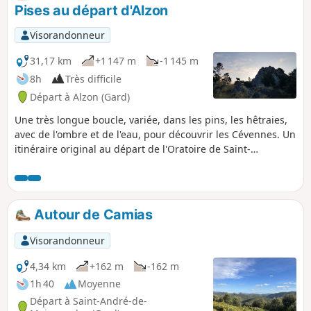
spectaculaires sur les Gorges de la Vis qu'offre la descente
Pises au départ d'Alzon
du Travers de Navacelles.
Visorandonneur
31,17 km
+1 147 m
-1 145 m
8h
Très difficile
Départ à Alzon (Gard)
Une très longue boucle, variée, dans les pins, les hêtraies,
avec de l'ombre et de l'eau, pour découvrir les Cévennes. Un
itinéraire original au départ de l'Oratoire de Saint-
Guiralhet, agrémenté de jolis panoramas, qui rejoint
ensuite le Pic Saint-Guiral au Lac des Pises.
Autour de Camias
Visorandonneur
4,34 km
+162 m
-162 m
1h 40
Moyenne
Départ à Saint-André-de-