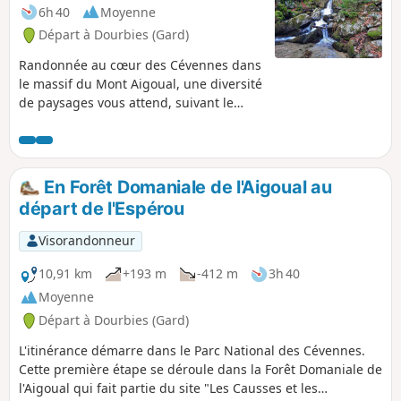
6h 40
Moyenne
Départ à Dourbies (Gard)
Randonnée au cœur des Cévennes dans
le massif du Mont Aigoual, une diversité
de paysages vous attend, suivant le
versant, côté Atlantique ou
Méditerranée. Vous traverserez des
forêts de feuillus, de conifères, des
tourbières, avec en point d'orgue, par
En Forêt Domaniale de l'Aigoual au
beau temps, une vue s'étendant jusqu'à
départ de l'Espérou
la mer lors du passage du pont au-
dessus des Cascades d'Orgon. La
Visorandonneur
randonnée suit par séquences, des PR®
balisés en Jaune et GR® en Rouge et
10,91 km
+193 m
-412 m
3h 40
Blanc. Vous serez également bien
Moyenne
guidés par les balises jalonnant cette
Départ à Dourbies (Gard)
boucle.
L'itinérance démarre dans le Parc National des Cévennes.
Cette première étape se déroule dans la Forêt Domaniale de
l'Aigoual qui fait partie du site "Les Causses et les