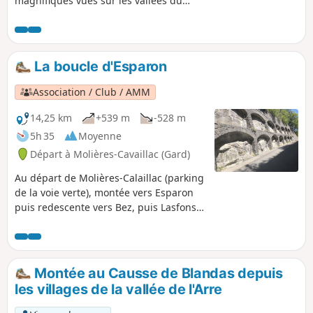
magnifiques vues sur les vallées du
Coudoulous et de l'Arre, et sur le Pic
d'Anjeau dès qu'on s'élève au-dessus du
village. On redescend ensuite dans la vallée
pour déambuler dans le centre historique
La boucle d'Esparon
d'Aulas.
Association / Club / AMM
14,25 km
+539 m
-528 m
5h 35
Moyenne
Départ à Molières-Cavaillac (Gard)
Au départ de Molières-Calaillac (parking
de la voie verte), montée vers Esparon
puis redescente vers Bez, puis Lasfons
et par la voie verte.
Montée au Causse de Blandas depuis
les villages de la vallée de l'Arre