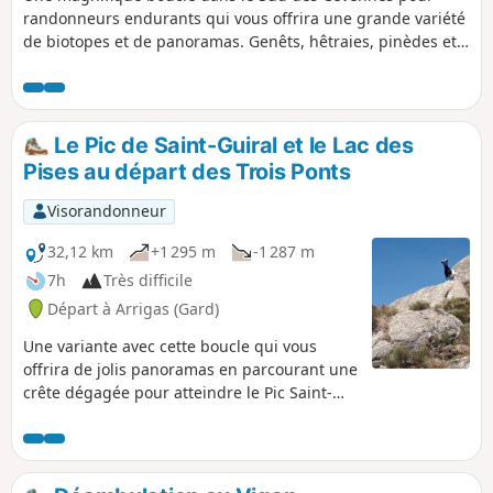
randonneurs endurants qui vous offrira une grande variété
de biotopes et de panoramas. Genêts, hêtraies, pinèdes et
plaines herbeuses sont au rendez-vous agrémentés de
ruisseaux et de lacs. À découvrir le Pic Saint-Guiral, ce
rocher en pyramide posé sur la pelouse ainsi que le Lac des
Pises et son observatoire astronomique. Il n'y a pas de
Le Pic de Saint-Guiral et le Lac des
difficulté particulière sur cet itinéraire hormis sa durée.
Pises au départ des Trois Ponts
Visorandonneur
32,12 km
+1 295 m
-1 287 m
7h
Très difficile
Départ à Arrigas (Gard)
Une variante avec cette boucle qui vous
offrira de jolis panoramas en parcourant une
crête dégagée pour atteindre le Pic Saint-
Guiral avant d'aller vous rafraîchir au bord
du Lac des Pises. Cette boucle part des Trois
Ponts en bordure de la D999. Attention :
cette randonnée est très longue avec un fort