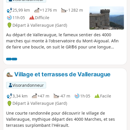
25,99 km
+1 276 m
-1 282 m
11h 05
Difficile
Départ à Valleraugue (Gard)
Au départ de Valleraugue, le fameux sentier des 4000
marches qui monte à l'observatoire du Mont-Aigoual. Afin
de faire une boucle, on suit le GR®6 pour une longue
descente en forêt vers Aire de Côte, avant de finir par la
traversée de la châtaigneraie au-dessus du hameau de
Berthezène.
Village et terrasses de Valleraugue
Visorandonneur
3,34 km
+47 m
-47 m
1h 05
Facile
Départ à Valleraugue (Gard)
Une courte randonnée pour découvrir le village de
Valleraugue, mythique départ des 4000 Marches, et ses
terrasses surplombant l'Hérault.