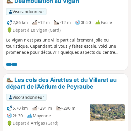
Déambulation au Vigan
dénivelé, elle est réservée à des
randonneurs très aguerris. Elle est donc
Visorandonneur
classée très difficile.
2,86 km
+12 m
-12 m
0h 50
Facile
Départ à Le Vigan (Gard)
Le Vigan n'est pas une ville particulièrement jolie ou
touristique. Cependant, si vous y faites escale, voici une
promenade pour découvrir quelques aspects du centre
historique et les bords de l'Arre.
Les cols des Airettes et du Villaret au
départ de l'Aérium de Peyraube
Visorandonneur
5,70 km
+291 m
-290 m
2h 30
Moyenne
Départ à Arrigas (Gard)