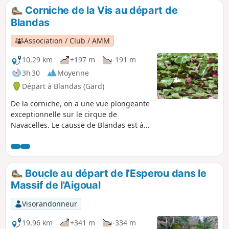
Corniche de la Vis au départ de
Blandas
Association / Club / AMM
10,29 km
+197 m
-191 m
3h 30
Moyenne
Départ à Blandas (Gard)
De la corniche, on a une vue plongeante
exceptionnelle sur le cirque de
Navacelles. Le causse de Blandas est à
une altitude moyenne de 700m, offrant
un dégagement visuel sur la région
environnante. La végétation y est en
constant contraste, avec ses pins noirs,
Boucle au départ de l'Esperou dans le
ses cèdres, ses buis et ses prairies. Ce
Massif de l'Aigoual
causse recèle aussi de nombreux
vestiges pré-historiques.
Visorandonneur
19,96 km
+341 m
-334 m