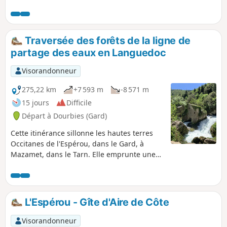
Cévennes" inscrit sur la liste du patrimoine mondial de
l'Unesco. On suit la draille reliant le Languedoc à l'Aubrac
empruntée aujourd'hui encore par les brebis pour rejoindre
les estives de l'Aigoual.
Traversée des forêts de la ligne de
partage des eaux en Languedoc
Visorandonneur
275,22 km
+7 593 m
-8 571 m
15 jours
Difficile
Départ à Dourbies (Gard)
Cette itinérance sillonne les hautes terres
Occitanes de l'Espérou, dans le Gard, à
Mazamet, dans le Tarn. Elle emprunte une
partie du GR® 7 "Vosges Pyrénées" qui suit
la ligne de partage des eaux
Atlantique/Méditérranée sur plus de
1 500 km. On traverse : - le Parc National des
L'Espérou - Gîte d'Aire de Côte
Cévennes, - les Causses de Blandas et du
Larzac, - le Parc Naturel Régional du Haut-
Visorandonneur