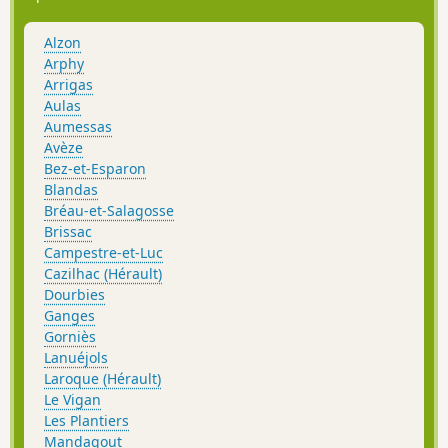
Alzon
Arphy
Arrigas
Aulas
Aumessas
Avèze
Bez-et-Esparon
Blandas
Bréau-et-Salagosse
Brissac
Campestre-et-Luc
Cazilhac (Hérault)
Dourbies
Ganges
Gorniès
Lanuéjols
Laroque (Hérault)
Le Vigan
Les Plantiers
Mandagout