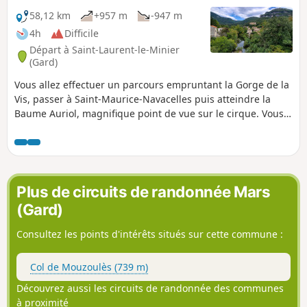
58,12 km
+957 m
-947 m
4h
Difficile
Départ à Saint-Laurent-le-Minier
(Gard)
Vous allez effectuer un parcours empruntant la Gorge de la
Vis, passer à Saint-Maurice-Navacelles puis atteindre la
Baume Auriol, magnifique point de vue sur le cirque. Vous
descendrez ensuite au joli village de Navacelles. En
ascension, la D713 vous fera apercevoir les différentes
facettes du cirque avant de rejoindre Blandas et
Montdardier. À la fin de la boucle, après la sortie de Saint-
Laurent-le-Minier, vous attendra également la belle Cascade
Plus de circuits de randonnée Mars
de la Vis.
(Gard)
Consultez les points d'intérêts situés sur cette commune :
Col de Mouzoulès (739 m)
Découvrez aussi les circuits de randonnée des communes
à proximité