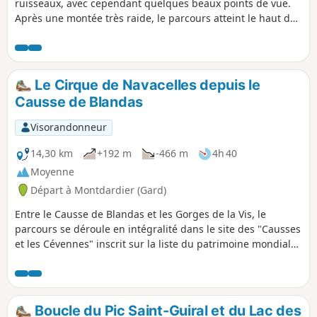
ruisseaux, avec cependant quelques beaux points de vue.
Après une montée très raide, le parcours atteint le haut des
cascades mais ne permet pas une vue époustouflante sur
celles-ci.
Le Cirque de Navacelles depuis le
Causse de Blandas
Visorandonneur
14,30 km
+192 m
-466 m
4h 40
Moyenne
Départ à Montdardier (Gard)
Entre le Causse de Blandas et les Gorges de la Vis, le
parcours se déroule en intégralité dans le site des "Causses
et les Cévennes" inscrit sur la liste du patrimoine mondial
de l'Unesco. Sur la draille reliant le Languedoc à l'Aubrac,
empruntée par les brebis pour rejoindre les estives de
l'Aigoual, prenez le temps d'observer l'univers si particulier
du Causse. Pour clore la journée, profitez des vues
Boucle du Pic Saint-Guiral et du Lac des