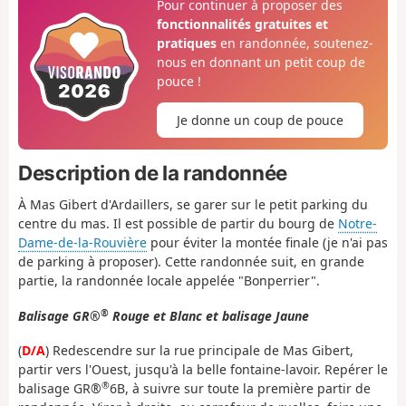
Pour continuer à proposer des
fonctionnalités gratuites et
pratiques
en randonnée, soutenez-
nous en donnant un petit coup de
pouce !
Je donne un coup de pouce
Description de la randonnée
À Mas Gibert d'Ardaillers, se garer sur le petit parking du
centre du mas. Il est possible de partir du bourg de
Notre-
Dame-de-la-Rouvière
pour éviter la montée finale (je n'ai pas
de parking à proposer). Cette randonnée suit, en grande
partie, la randonnée locale appelée "Bonperrier".
®
Balisage GR®
Rouge et Blanc et balisage Jaune
(
D/A
) Redescendre sur la rue principale de Mas Gibert,
partir vers l'Ouest, jusqu'à la belle fontaine-lavoir. Repérer le
®
balisage GR®
6B, à suivre sur toute la première partir de