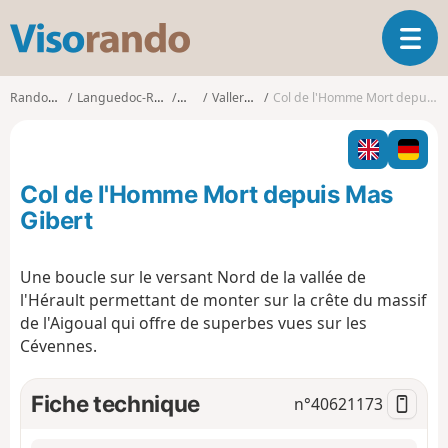
V
O
i
u
s
v
o
Randonnées
Languedoc-Roussillon
Gard
Valleraugue
Col de l'Homme Mort depuis Mas Gibert
r
r
i
a
r
n
l
d
Col de l'Homme Mort depuis Mas
a
o
n
Gibert
a
v
Une boucle sur le versant Nord de la vallée de
i
l'Hérault permettant de monter sur la crête du massif
g
a
de l'Aigoual qui offre de superbes vues sur les
t
Cévennes.
i
o
Fiche technique
n°
40621173
n