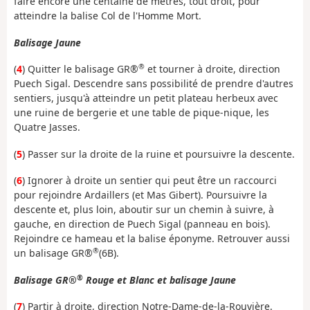
faire encore une centaine de mètres, tout droit, pour
atteindre la balise Col de l'Homme Mort.
Balisage Jaune
®
(
4
) Quitter le balisage GR®
et tourner à droite, direction
Puech Sigal. Descendre sans possibilité de prendre d'autres
sentiers, jusqu'à atteindre un petit plateau herbeux avec
une ruine de bergerie et une table de pique-nique, les
Quatre Jasses.
(
5
) Passer sur la droite de la ruine et poursuivre la descente.
(
6
) Ignorer à droite un sentier qui peut être un raccourci
pour rejoindre Ardaillers (et Mas Gibert). Poursuivre la
descente et, plus loin, aboutir sur un chemin à suivre, à
gauche, en direction de Puech Sigal (panneau en bois).
Rejoindre ce hameau et la balise éponyme. Retrouver aussi
®
un balisage GR®
(6B).
®
Balisage GR®
Rouge et Blanc et balisage Jaune
(
7
) Partir à droite, direction Notre-Dame-de-la-Rouvière.