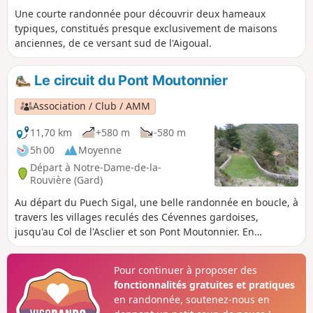
Une courte randonnée pour découvrir deux hameaux
typiques, constitués presque exclusivement de maisons
anciennes, de ce versant sud de l'Aigoual.
Le circuit du Pont Moutonnier
Association / Club / AMM
11,70 km
+580 m
-580 m
5h 00
Moyenne
Départ à Notre-Dame-de-la-
Rouvière (Gard)
Au départ du Puech Sigal, une belle randonnée en boucle, à
travers les villages reculés des Cévennes gardoises,
jusqu'au Col de l'Asclier et son Pont Moutonnier. En
rajoutant une heure trente de temps de parcours, le départ
(et l'arrivée) peut être effectué à Notre- Dame-de-la-
Pour continuer à proposer des
Rouvière.
fonctionnalités gratuites et pratiques
en randonnée, soutenez-nous en