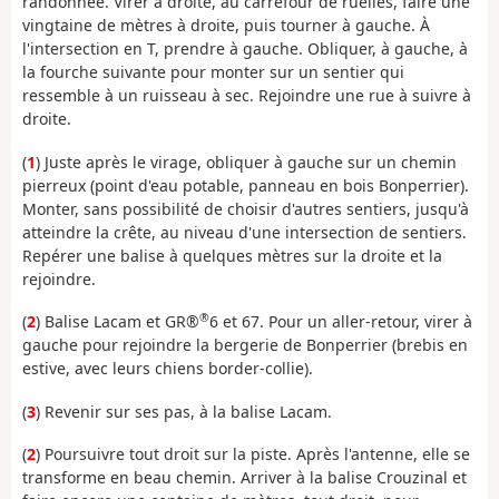
randonnée. Virer à droite, au carrefour de ruelles, faire une
vingtaine de mètres à droite, puis tourner à gauche. À
l'intersection en T, prendre à gauche. Obliquer, à gauche, à
la fourche suivante pour monter sur un sentier qui
ressemble à un ruisseau à sec. Rejoindre une rue à suivre à
droite.
(
1
) Juste après le virage, obliquer à gauche sur un chemin
pierreux (point d'eau potable, panneau en bois Bonperrier).
Monter, sans possibilité de choisir d'autres sentiers, jusqu'à
atteindre la crête, au niveau d'une intersection de sentiers.
Repérer une balise à quelques mètres sur la droite et la
rejoindre.
®
(
2
) Balise Lacam et GR®
6 et 67. Pour un aller-retour, virer à
gauche pour rejoindre la bergerie de Bonperrier (brebis en
estive, avec leurs chiens border-collie).
(
3
) Revenir sur ses pas, à la balise Lacam.
(
2
) Poursuivre tout droit sur la piste. Après l'antenne, elle se
transforme en beau chemin. Arriver à la balise Crouzinal et