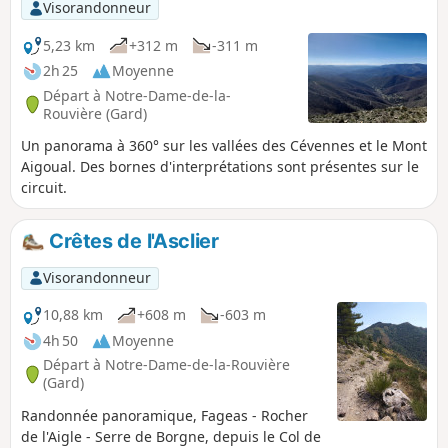
Visorandonneur
5,23 km
+312 m
-311 m
2h 25
Moyenne
Départ à Notre-Dame-de-la-
Rouvière (Gard)
Un panorama à 360° sur les vallées des Cévennes et le Mont
Aigoual. Des bornes d'interprétations sont présentes sur le
circuit.
Crêtes de l'Asclier
Visorandonneur
10,88 km
+608 m
-603 m
4h 50
Moyenne
Départ à Notre-Dame-de-la-Rouvière
(Gard)
Randonnée panoramique, Fageas - Rocher
de l'Aigle - Serre de Borgne, depuis le Col de