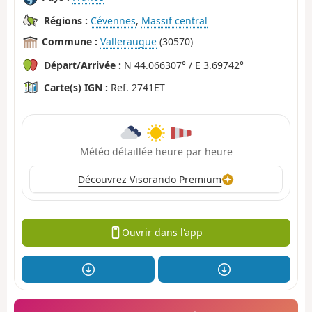
Régions :
Cévennes
,
Massif central
Commune :
Valleraugue
(30570)
Départ/Arrivée :
N 44.066307° / E 3.69742°
Carte(s) IGN :
Ref. 2741ET
Météo détaillée heure par heure
Découvrez Visorando Premium
Ouvrir dans l'app