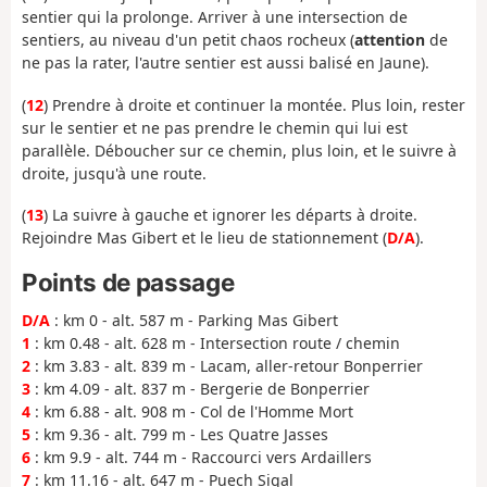
sentier qui la prolonge. Arriver à une intersection de
sentiers, au niveau d'un petit chaos rocheux (
attention
de
ne pas la rater, l'autre sentier est aussi balisé en Jaune).
(
12
) Prendre à droite et continuer la montée. Plus loin, rester
sur le sentier et ne pas prendre le chemin qui lui est
parallèle. Déboucher sur ce chemin, plus loin, et le suivre à
droite, jusqu'à une route.
(
13
) La suivre à gauche et ignorer les départs à droite.
Rejoindre Mas Gibert et le lieu de stationnement (
D/A
).
Points de passage
D/A
: km 0 - alt. 587 m - Parking Mas Gibert
1
: km 0.48 - alt. 628 m - Intersection route / chemin
2
: km 3.83 - alt. 839 m - Lacam, aller-retour Bonperrier
3
: km 4.09 - alt. 837 m - Bergerie de Bonperrier
4
: km 6.88 - alt. 908 m - Col de l'Homme Mort
5
: km 9.36 - alt. 799 m - Les Quatre Jasses
6
: km 9.9 - alt. 744 m - Raccourci vers Ardaillers
7
: km 11.16 - alt. 647 m - Puech Sigal