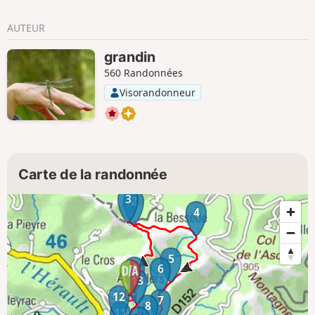
AUTEUR
grandin
560 Randonnées
Visorandonneur
Carte de la randonnée
3
2
4
5
1
6
13
12
7
8
11