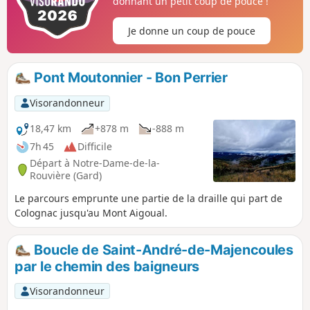
donnant un petit coup de pouce !
Je donne un coup de pouce
Pont Moutonnier - Bon Perrier
Visorandonneur
18,47 km
+878 m
-888 m
7h 45
Difficile
Départ à Notre-Dame-de-la-
Rouvière (Gard)
Le parcours emprunte une partie de la draille qui part de
Colognac jusqu'au Mont Aigoual.
Boucle de Saint-André-de-Majencoules
par le chemin des baigneurs
Visorandonneur