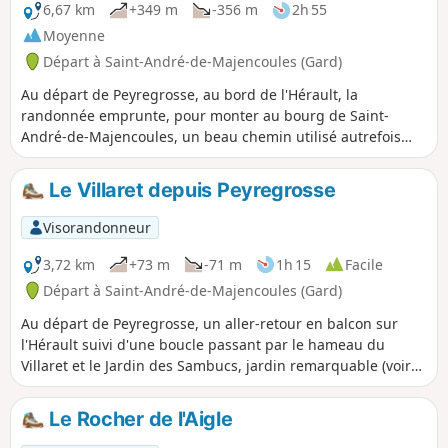
6,67 km
+349 m
-356 m
2h 55
Moyenne
Départ à Saint-André-de-Majencoules (Gard)
Au départ de Peyregrosse, au bord de l'Hérault, la
randonnée emprunte, pour monter au bourg de Saint-
André-de-Majencoules, un beau chemin utilisé autrefois
par les jeunes villageois pour aller se baigner dans le
fleuve. Elle se poursuit par une boucle permettant de visiter
Le Villaret depuis Peyregrosse
le village et ses alentours.
Visorandonneur
3,72 km
+73 m
-71 m
1h 15
Facile
Départ à Saint-André-de-Majencoules (Gard)
Au départ de Peyregrosse, un aller-retour en balcon sur
l'Hérault suivi d'une boucle passant par le hameau du
Villaret et le Jardin des Sambucs, jardin remarquable (voir
les périodes d'ouverture).
Le Rocher de l'Aigle