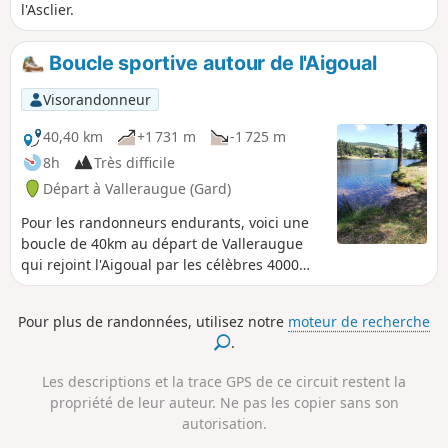
l'Asclier.
Boucle sportive autour de l'Aigoual
Visorandonneur
40,40 km
+1 731 m
-1 725 m
8h
Très difficile
Départ à Valleraugue (Gard)
Pour les randonneurs endurants, voici une
boucle de 40km au départ de Valleraugue
qui rejoint l'Aigoual par les célèbres 4000
marches. Elle descend sur le Lac du Bonheur
à proximité de Camprieu puis remonte sur
Pour plus de randonnées, utilisez notre
moteur de recherche
l'Espérou pour terminer en longeant les
.
crêtes qui font face au Mont Aigoual
découvert quelques heures plus tôt.
Les descriptions et la trace GPS de ce circuit restent la
Randonnée sans difficulté technique mais
propriété de leur auteur. Ne pas les copier sans son
très longue avec des passages en fortes
autorisation.
pentes et nécessitant une bonne endurance.