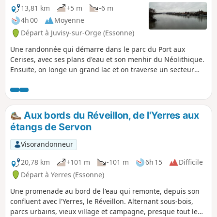
13,81 km
+5 m
-6 m
4h 00
Moyenne
Départ à Juvisy-sur-Orge (Essonne)
Une randonnée qui démarre dans le parc du Port aux
Cerises, avec ses plans d'eau et son menhir du Néolithique.
Ensuite, on longe un grand lac et on traverse un secteur
urbanisé. Le dernier tiers de la randonnée se déroule
essentiellement sur le chemin de halage le long de la Seine.
Aux bords du Réveillon, de l'Yerres aux
étangs de Servon
Visorandonneur
20,78 km
+101 m
-101 m
6h 15
Difficile
Départ à Yerres (Essonne)
Une promenade au bord de l'eau qui remonte, depuis son
confluent avec l'Yerres, le Réveillon. Alternant sous-bois,
parcs urbains, vieux village et campagne, presque tout le