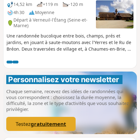
14,52 km
+119 m
-120 m
4h 30
Moyenne
Départ à Verneuil-l'Étang (Seine-et-
Marne)
Une randonnée bucolique entre bois, champs, prés et
jardins, en jouant à saute-moutons avec l'Yerres et le Ru de
Bréon. Deux traversées de village et, à Chaumes-en-Brie, un
hommage aux musiciens de la famille Couperin ainsi
qu'une ferme à l'architecture étonnante en plein cœur de la
Brie.
Personnalisez votre newsletter 
Chaque semaine, recevez des idées de randonnées qui
vous correspondent : choisissez la durée moyenne, la
difficulté, la zone et le type d’activités que vous souhaitez
privilégier.
Testez
gratuitement