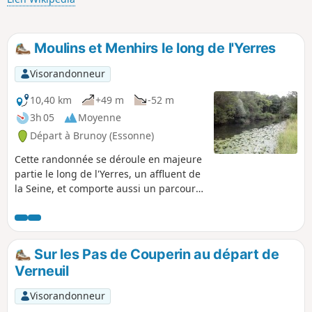
Moulins et Menhirs le long de l'Yerres
Visorandonneur
10,40 km
+49 m
-52 m
3h 05
Moyenne
Départ à Brunoy (Essonne)
Cette randonnée se déroule en majeure
partie le long de l'Yerres, un affluent de
la Seine, et comporte aussi un parcours
en Forêt de Sénart et un parcours
urbain. On peut y apprécier le charme
de cette rivière et des belles maisons
alentours, admirer deux anciens
Sur les Pas de Couperin au départ de
moulins à eau et croiser pas moins de
Verneuil
quatre menhirs en cours de route.
Visorandonneur