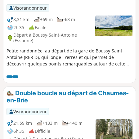
Visorandonneur
8,31 km
+69 m
-63 m
2h 35
Facile
Départ à Boussy-Saint-Antoine
(Essonne)
Petite randonnée, au départ de la gare de Boussy-Saint-
Antoine (RER D), qui longe l'Yerres et qui permet de
découvrir quelques points remarquables autour de cette
rivière (Moulin de Jarcy, Closerie Falbala, Moulin de
Rochopt, fresques de Street Art, etc.). Avec une petite
incursion dans la forêt de Sénart. Pour les automobilistes, il
est possible de se garer sur le parking du centre
Double boucle au départ de Chaumes-
commercial "Val d'Yerres".
en-Brie
Visorandonneur
21,59 km
+133 m
-140 m
6h 35
Difficile
Départ à Chaumes-en-Brie (Seine-