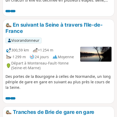
un chacun si elle est déclinée en plusieurs étapes. Belle,
campagnarde et assez proche de Paris, elle peut convenir à
tous ceux qui veulent s'essayer à la randonnée. Les points
d'intérêt sont très nombreux autour de cette randonnée.
Les férus d'histoire et de patrimoine mais aussi de nature y
En suivant la Seine à travers l'Ile-de-
trouveront leur compte.
France
Visorandonneur
300,59 km
+1 254 m
-1 299 m
24 jours
Moyenne
Départ à Montereau-Fault-Yonne
(Seine-et-Marne)
Des portes de la Bourgogne à celles de Normandie, un long
périple de gare en gare en suivant au plus près le cours de
la Seine.
Tranches de Brie de gare en gare