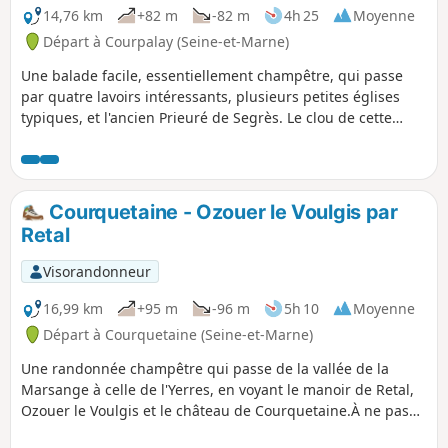
14,76 km
+82 m
-82 m
4h 25
Moyenne
Départ à Courpalay (Seine-et-Marne)
Une balade facile, essentiellement champêtre, qui passe
par quatre lavoirs intéressants, plusieurs petites églises
typiques, et l'ancien Prieuré de Segrès. Le clou de cette
boucle est le superbe Château de la Grange Bléneau, dont
l'origine remonte au XIVe siècle, et qui hébergea, entre
autres personnages illustres, le général de La Fayette de
1802 à 1834. Une autre marque du passage de La Fayette
Courquetaine - Ozouer le Voulgis par
est le peuplier "arbre de la Liberté", qu'il aurait planté en
Retal
1831, devant l'église de Bernay.
Visorandonneur
16,99 km
+95 m
-96 m
5h 10
Moyenne
Départ à Courquetaine (Seine-et-Marne)
Une randonnée champêtre qui passe de la vallée de la
Marsange à celle de l'Yerres, en voyant le manoir de Retal,
Ozouer le Voulgis et le château de Courquetaine.À ne pas
faire en période humide.