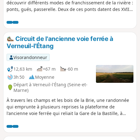
découvrir différents modes de franchissement de la rivière :
ponts, gués, passerelle. Deux de ces ponts datent des XVIIe
et XVIIIe siècles et sont référencés à l'inventaire des
monuments historiques. On profite de ce parcours pour
longer le Prieuré de Vernelle (privé) qui est un bel endroit.
Circuit de l'ancienne voie ferrée à
Verneuil-l'Étang
Visorandonneur
12,63 km
+67 m
-60 m
3h 50
Moyenne
Départ à Verneuil-l'Étang (Seine-et-
Marne)
À travers les champs et les bois de la Brie, une randonnée
qui emprunte à plusieurs reprises la plateforme de
l'ancienne voie ferrée qui reliait la Gare de la Bastille, à
Paris, et Marles-en-Brie, au Nord de cet itinéraire.