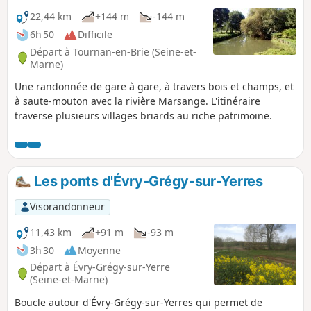
22,44 km
+144 m
-144 m
6h 50
Difficile
Départ à Tournan-en-Brie (Seine-et-
Marne)
Une randonnée de gare à gare, à travers bois et champs, et
à saute-mouton avec la rivière Marsange. L'itinéraire
traverse plusieurs villages briards au riche patrimoine.
Les ponts d'Évry-Grégy-sur-Yerres
Visorandonneur
11,43 km
+91 m
-93 m
3h 30
Moyenne
Départ à Évry-Grégy-sur-Yerre
(Seine-et-Marne)
Boucle autour d'Évry-Grégy-sur-Yerres qui permet de