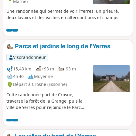
Marne)
Une randonnée qui permet de voir l'Yerres, un prieuré,
deux lavoirs et des vaches en alternant bois et champs.
Parcs et jardins le long de l'Yerres
Visorandonneur
15,43 km
+93 m
-93 m
4h 40
Moyenne
Départ à Crosne (Essonne)
Cette randonnée part de Crosne,
traverse la forêt de la Grange, puis la
ville de Yerres pour rejoindre le Parc
Caillebotte où vécut le peintre. La
randonnée se poursuit le long de
l'Yerres et se termine le long de jardins
communaux de Villeneuve-Saint-