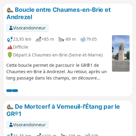
explore.La balade qui commence et se
termine dans des zones de cultures
Boucle entre Chaumes-en-Brie et
agrémentées de petites forêts, parcourt,
Andrezel
dans sa partie centrale, la verte vallée
de l'Aubetin, en passant par le
Visorandonneur
charmant site du Moulin de Laval, et
celui de la Chapelle de Sainte-Aubierge
23,95 km
+85 m
-89 m
7h 05
et de nombreux hameaux et villages
Difficile
briards.
Départ à Chaumes-en-Brie (Seine-et-Marne)
Cette boucle permet de parcourir le GR®1 de
Chaumes-en-Brie à Andrezel. Au retour, après un
long passage dans les champs, on découvre
Beauvoir et son château ainsi que la commune
d'Argentières que traverse l'Yerres.
De Mortcerf à Verneuil-l'Étang par le
GR®1
Visorandonneur
31,35 km
+101 m
-106 m
10h