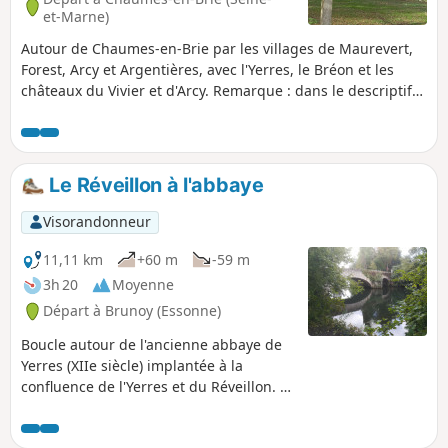
et-Marne)
Autour de Chaumes-en-Brie par les villages de Maurevert,
Forest, Arcy et Argentières, avec l'Yerres, le Bréon et les
châteaux du Vivier et d'Arcy. Remarque : dans le descriptif
ci-dessous l'(*) renvoie à la rubrique : Pendant la randonnée
ou à proximité.
Le Réveillon à l'abbaye
Visorandonneur
11,11 km
+60 m
-59 m
3h 20
Moyenne
Départ à Brunoy (Essonne)
Boucle autour de l'ancienne abbaye de
Yerres (XIIe siècle) implantée à la
confluence de l'Yerres et du Réveillon. Le
début du parcours suit le cours de
l'Yerres jusqu'à l'abbaye, puis remonte à