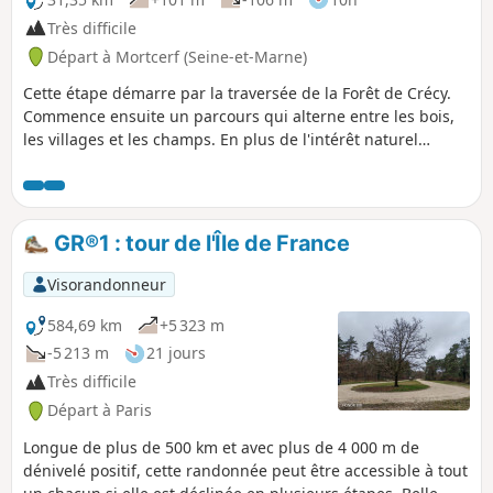
Très difficile
Départ à Mortcerf (Seine-et-Marne)
Cette étape démarre par la traversée de la Forêt de Crécy.
Commence ensuite un parcours qui alterne entre les bois,
les villages et les champs. En plus de l'intérêt naturel
apporté par la Forêt de Crécy, il y a un certain intérêt
culturel et patrimonial avec l'Obélisque de Villeneuve-le-
Comte, le Château de la Houssaye-en-Brie, ainsi que par
l'ancienne ligne de chemin de fer de Marles-en-Brie à
GR®1 : tour de l'Île de France
Verneuil-l'Étang.
Visorandonneur
584,69 km
+5 323 m
-5 213 m
21 jours
Très difficile
Départ à Paris
Longue de plus de 500 km et avec plus de 4 000 m de
dénivelé positif, cette randonnée peut être accessible à tout