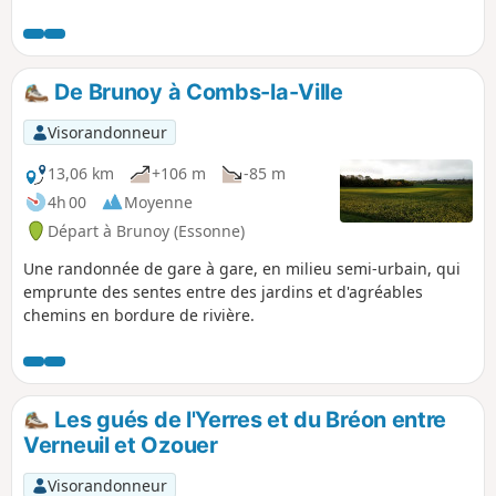
circuit se fait avec le Réveillon à portée de vue.
De Brunoy à Combs-la-Ville
Visorandonneur
13,06 km
+106 m
-85 m
4h 00
Moyenne
Départ à Brunoy (Essonne)
Une randonnée de gare à gare, en milieu semi-urbain, qui
emprunte des sentes entre des jardins et d'agréables
chemins en bordure de rivière.
Les gués de l'Yerres et du Bréon entre
Verneuil et Ozouer
Visorandonneur