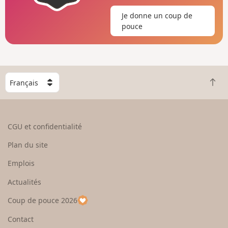
Je donne un coup de
pouce
C
R
h
e
o
t
i
o
s
CGU et confidentialité
u
i
r
s
Plan du site
e
s
n
e
Emplois
h
z
Actualités
a
u
u
n
Coup de pouce 2026
t
p
a
Contact
y