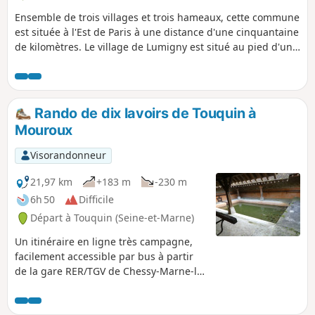
Ensemble de trois villages et trois hameaux, cette commune
est située à l'Est de Paris à une distance d'une cinquantaine
de kilomètres. Le village de Lumigny est situé au pied d'une
butte de sable, de même nature que la Butte de Doue.
Rando de dix lavoirs de Touquin à
Mouroux
Visorandonneur
21,97 km
+183 m
-230 m
6h 50
Difficile
Départ à Touquin (Seine-et-Marne)
Un itinéraire en ligne très campagne,
facilement accessible par bus à partir
de la gare RER/TGV de Chessy-Marne-la-
Vallée. Le fil directeur en est, bien sûr, le
très bel échantillon de lavoirs qu'on y