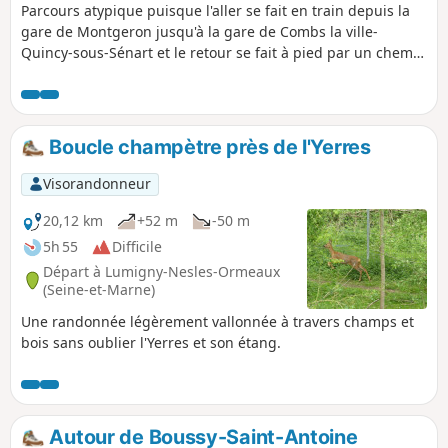
Parcours atypique puisque l'aller se fait en train depuis la
gare de Montgeron jusqu'à la gare de Combs la ville-
Quincy-sous-Sénart et le retour se fait à pied par un chemin
qui suit en grande partie les bords de l'Yerres.
Boucle champètre près de l'Yerres
Visorandonneur
20,12 km
+52 m
-50 m
5h 55
Difficile
Départ à Lumigny-Nesles-Ormeaux
(Seine-et-Marne)
Une randonnée légèrement vallonnée à travers champs et
bois sans oublier l'Yerres et son étang.
Autour de Boussy-Saint-Antoine