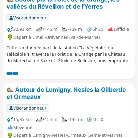
vallées du Réveillon et de l'Yerres
Visorandonneur
20,93 km
+146 m
-139 m
6h 25
Difficile
Départ à Limeil-Brévannes (Val-de-Marne)
Cette randonnée part de la station "La Végétale" du
Télécâble 1, traverse la Forêt de la Grange par le Château
du Maréchal de Saxe et l’Étoile de Bellevue, puis emprunte
la Végétale à Villecresnes, avant de suivre les cours du
Réveillon et de l'Yerres pour rejoindre le Parc Caillebotte où
vécut le peintre. La randonnée se poursuit par l’ascension
du Mont-Griffon, point culminant du secteur, avant de
Autour de Lumigny, Nesles la Gilberde
revenir.
et Ormeaux
Visorandonneur
15,35 km
+154 m
-145 m
4h 50
Moyenne
Départ à Lumigny-Nesles-Ormeaux (Seine-et-Marne)