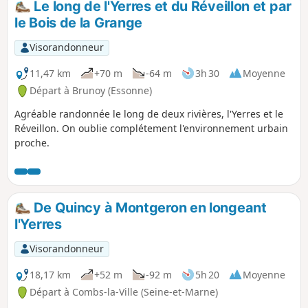
Le long de l'Yerres et du Réveillon et par
le Bois de la Grange
Visorandonneur
11,47 km
+70 m
-64 m
3h 30
Moyenne
Départ à Brunoy (Essonne)
Agréable randonnée le long de deux rivières, l'Yerres et le
Réveillon. On oublie complétement l'environnement urbain
proche.
De Quincy à Montgeron en longeant
l'Yerres
Visorandonneur
18,17 km
+52 m
-92 m
5h 20
Moyenne
Départ à Combs-la-Ville (Seine-et-Marne)