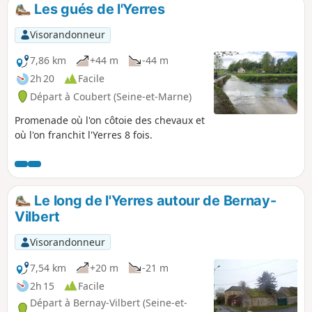
Les gués de l'Yerres
Visorandonneur
7,86 km
+44 m
-44 m
2h 20
Facile
Départ à Coubert (Seine-et-Marne)
Promenade où l'on côtoie des chevaux et
où l'on franchit l'Yerres 8 fois.
Le long de l'Yerres autour de Bernay-
Vilbert
Visorandonneur
7,54 km
+20 m
-21 m
2h 15
Facile
Départ à Bernay-Vilbert (Seine-et-