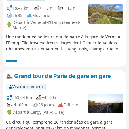
18,47 km
+118 m
-113 m
5h 35
Moyenne
Départ à Verneuil-l'Étang (Seine-et-
Marne)
Une randonnée pédestre qui démarre à la gare de Verneuil-
l'Etang. Elle traverse trois villages dont Ozouer-le-Voulgis,
Chaumes-en-Brie et Verneuil-l'Étang. Bois, champs, ruelles,
prés et jardins et en suivant le cours de l'Yerres.
Grand tour de Paris de gare en gare
Visorandonneur
553,04 km
+4 100 m
-4 100 m
26 jours
Difficile
Départ à Cergy (Val-d'Oise)
Ce circuit qui comprend 26 randonnées de gare à gare,
généralement longues (21km en moyenne), permet