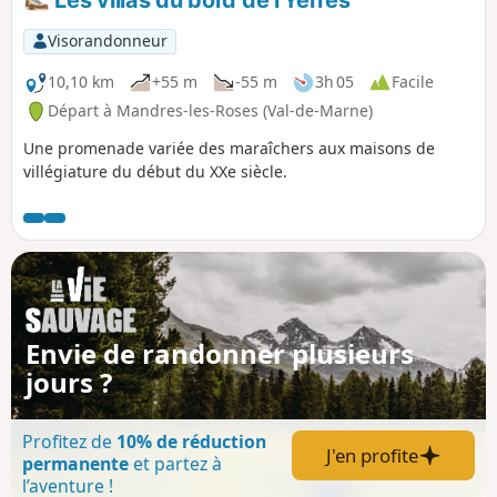
Les villas du bord de l'Yerres
Georges.
Visorandonneur
10,10 km
+55 m
-55 m
3h 05
Facile
Départ à Mandres-les-Roses (Val-de-Marne)
Une promenade variée des maraîchers aux maisons de
villégiature du début du XXe siècle.
Envie de randonner plusieurs
jours ?
Profitez de
10% de réduction
J'en profite
permanente
et partez à
l’aventure !