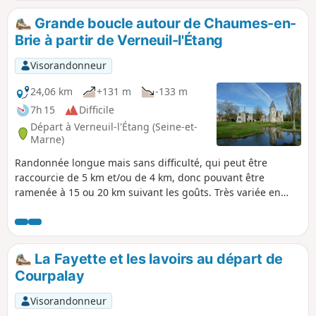
travers une zone très urbanisée vers
l'ancien monastère des Camaldules,
Grande boucle autour de Chaumes-en-
pour ensuite redescendre vers le
Brie à partir de Verneuil-l'Étang
Réveillon qu'on longe jusqu'à la
confluence. Le retour s'effectue dans
Visorandonneur
Brunoy en passant devant le musée
Robert Dubois-Corneau, l'Église Saint-
24,06 km
+131 m
-133 m
Médard, et enfin le pont Perronet.
7h 15
Difficile
Départ à Verneuil-l'Étang (Seine-et-
Marne)
Randonnée longue mais sans difficulté, qui peut être
raccourcie de 5 km et/ou de 4 km, donc pouvant être
ramenée à 15 ou 20 km suivant les goûts. Très variée en
paysage et nature de chemin, elle permet la découverte de
nombreuses curiosités architecturales de différents styles.
La Fayette et les lavoirs au départ de
Courpalay
Visorandonneur