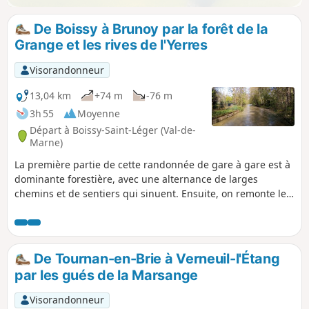
De Boissy à Brunoy par la forêt de la
Grange et les rives de l'Yerres
Visorandonneur
13,04 km
+74 m
-76 m
3h 55
Moyenne
Départ à Boissy-Saint-Léger (Val-de-
Marne)
La première partie de cette randonnée de gare à gare est à
dominante forestière, avec une alternance de larges
chemins et de sentiers qui sinuent. Ensuite, on remonte le
cours de l'Yerres, en jouant à saute-mouton avec la rivière,
ses bras et ses affluents.
De Tournan-en-Brie à Verneuil-l'Étang
par les gués de la Marsange
Visorandonneur