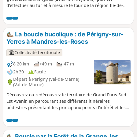
d'effectuer au fur et à mesure le tour de la région Ile-de-
France et d'en découvrir toute la diversité. L'itinéraire
traverse plusieurs grandes forêts, passe entre les champs
cultivés et longe de nombreuses rivières. Hormis certaines
étapes à dominante forestière, un riche patrimoine est au
La boucle bucolique : de Périgny-sur-
rendez-vous.
Yerres à Mandres-les-Roses
Collectivité territoriale
8,20 km
+49 m
-47 m
2h 30
Facile
Départ à Périgny (Val-de-Marne)
(Val-de-Marne)
Découvrez ou redécouvrez le territoire de Grand Paris Sud
Est Avenir, en parcourant ses différents itinéraires
pédestres présentant les principaux points d’intérêt et les
richesses parfois méconnues de nos 16 communes, aux
histoires atypiques et singulières.
Boucle par la Forêt de la Grange, les