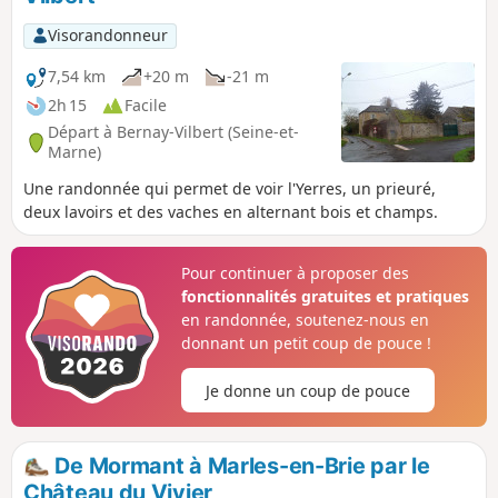
Visorandonneur
7,54 km
+20 m
-21 m
2h 15
Facile
Départ à Bernay-Vilbert (Seine-et-
Marne)
Une randonnée qui permet de voir l'Yerres, un prieuré,
deux lavoirs et des vaches en alternant bois et champs.
Pour continuer à proposer des
fonctionnalités gratuites et pratiques
en randonnée, soutenez-nous en
donnant un petit coup de pouce !
Je donne un coup de pouce
De Mormant à Marles-en-Brie par le
Château du Vivier