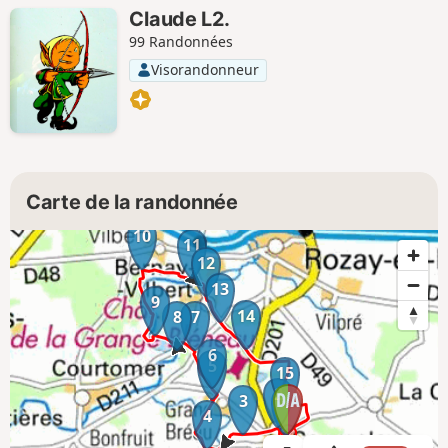
Claude L2.
99 Randonnées
Visorandonneur
Carte de la randonnée
10
11
12
13
9
14
8
7
6
5
15
2
3
1
4