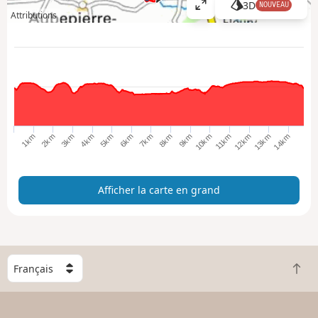
3D
NOUVEAU
A
Attributions
ff
i
c
h
e
r
l
a
1km
11km
2km
12km
3km
13km
4km
5km
14km
6km
7km
8km
9km
10km
c
a
r
Afficher la carte en grand
t
e
e
n
g
C
r
R
h
a
e
o
n
t
i
d