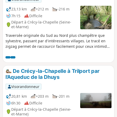
23,13 km
+212 m
-216 m
7h 15
Difficile
Départ à Crécy-la-Chapelle (Seine-
et-Marne)
Traversée originale du Sud au Nord plus champêtre que
sylvestre, passant par d'intéressants villages. Le tracé en
zigzag permet de raccourcir facilement pour ceux intimidés
par la distance : la recommandation serait pour eux de
couper du point au point , ce qui permet de visiter tous les
villages du parcours, en descendant en-dessous des 20 km.
Seule la section de l'aqueduc serait alors laissée de côté.Le
De Crécy-la-Chapelle à Trilport par
départ et l'arrivée sont accessibles en bus depuis la gare
l'Aqueduc de la Dhuys
RER-TGV de Chessy-Marne-la-Vallée, ou en train.
Visorandonneur
20,81 km
+203 m
-201 m
6h 30
Difficile
Départ à Crécy-la-Chapelle (Seine-
et-Marne)