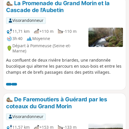
entre ruelles et sentes dans Mortcerf.
La Promenade du Grand Morin et la
Cascade de l'Aubetin
Visorandonneur
11,71 km
+110 m
-110 m
3h 40
Moyenne
Départ à Pommeuse (Seine-et-
Marne)
Au confluent de deux rivière briardes, une randonnée
bucolique qui alterne les parcours en sous-bois et entre les
champs et de brefs passages dans des petits villages.
De Faremoutiers à Guérard par les
coteaux du Grand Morin
Visorandonneur
11,57 km
+153 m
-133 m