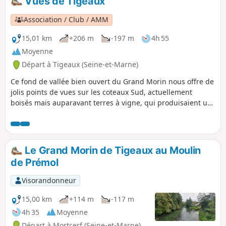
Vues de Tigeaux
Association / Club / AMM
15,01 km
+206 m
-197 m
4h 55
Moyenne
Départ à Tigeaux (Seine-et-Marne)
Ce fond de vallée bien ouvert du Grand Morin nous offre de
jolis points de vues sur les coteaux Sud, actuellement
boisés mais auparavant terres à vigne, qui produisaient un
vin léger pour les habitants de la ville de Paris.
Le Grand Morin de Tigeaux au Moulin
de Prémol
Visorandonneur
15,00 km
+114 m
-117 m
4h 35
Moyenne
Départ à Mortcerf (Seine-et-Marne)