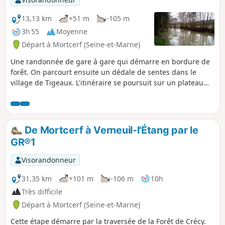
13,13 km
+51 m
-105 m
3h 55
Moyenne
Départ à Mortcerf (Seine-et-Marne)
Une randonnée de gare à gare qui démarre en bordure de
forêt. On parcourt ensuite un dédale de sentes dans le
village de Tigeaux. L'itinéraire se poursuit sur un plateau
cultivé puis en longeant le Grand Morin. La ville de Crécy-la-
Chapelle clôt cette randonnée sur de superbes notes
patrimoniales, avec en premier lieu la collégiale de style
gothique.
De Mortcerf à Verneuil-l'Étang par le
GR®1
Visorandonneur
31,35 km
+101 m
-106 m
10h
Très difficile
Départ à Mortcerf (Seine-et-Marne)
Cette étape démarre par la traversée de la Forêt de Crécy.