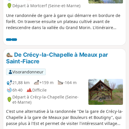
en cours, j'ai pu voir trois chevreuils (en
Départ à Mortcerf (Seine-et-Marne)
trois endroits différents) et un renard.
La trace gpx peut se révéler très utile en
Une randonnée de gare à gare qui démarre en bordure de
forêt, au vu des différents changements
forêt. On traverse ensuite un plateau cultivé avant de
de direction.
redescendre dans la vallée du Grand Morin. L'itinéraire
s'achève entre rivière et canaux.
De Crécy-la-Chapelle à Meaux par
Saint-Fiacre
Visorandonneur
21,88 km
+159 m
-164 m
6h 40
Difficile
Départ à Crécy-la-Chapelle (Seine-
et-Marne)
C'est une alternative à la randonnée "De la gare de Crécy-la-
Chapelle à la gare de Meaux par Bouleurs et Boutigny", qui
passe plus à l'Est et permet de visiter l'intéressant village