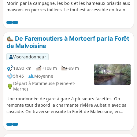
Morin par la campagne, les bois et les hameaux briards aux
maisons en pierres taillées. Le tout est accessible en train.
Pour les amateurs, beaucoup de chevaux notamment à la
ferme équestre.
De Faremoutiers à Mortcerf par la Forêt
de Malvoisine
Visorandonneur
18,90 km
+108 m
-99 m
5h 45
Moyenne
Départ à Pommeuse (Seine-et-
Marne)
Une randonnée de gare à gare à plusieurs facettes. On
remonte tout d'abord la charmante rivière Aubetin avec sa
cascade. On traverse ensuite la Forêt de Malvoisine, en
alternant les larges chemins et les sentiers qui se faufilent
en sous-bois. On poursuit entre les champs, avec quelques
longues portions goudronnées et des chemins. On termine