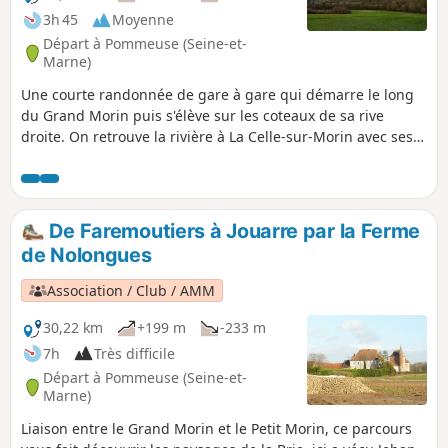
3h 45
Moyenne
Départ à Pommeuse (Seine-et-
Marne)
Une courte randonnée de gare à gare qui démarre le long
du Grand Morin puis s'élève sur les coteaux de sa rive
droite. On retrouve la rivière à La Celle-sur-Morin avec ses
anciens moulins et sa charmante église. La randonnée
s'achève en rive gauche, principalement entre les champs.
De Faremoutiers à Jouarre par la Ferme
de Nolongues
Association / Club / AMM
30,22 km
+199 m
-233 m
7h
Très difficile
Départ à Pommeuse (Seine-et-
Marne)
Liaison entre le Grand Morin et le Petit Morin, ce parcours