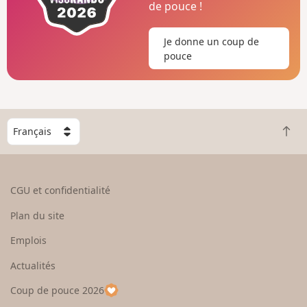
de pouce !
Je donne un coup de
pouce
C
R
h
e
o
t
i
o
s
CGU et confidentialité
u
i
r
s
Plan du site
e
s
n
e
Emplois
h
z
Actualités
a
u
u
n
Coup de pouce 2026
t
p