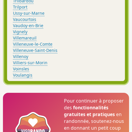
Trilbardou
Trilport
Ussy-sur-Marne
Vaucourtois
Vaudoy-en-Brie
Vignely
Villemareuil
Villeneuve-le-Comte
Villeneuve-Saint-Denis
Villenoy
Villiers-sur-Morin
Voinsles
Voulangis
Pour continuer à proposer
des
fonctionnalités
gratuites et pratiques
en
randonnée, soutenez-nous
en donnant un petit coup