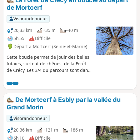
La Forêt de Crécy en boucle au départ
de Mortcerf
Visorandonneur
20,33 km
+35 m
-40 m
5h 55
Difficile
Départ à Mortcerf (Seine-et-Marne)
Cette boucle permet de jouir des belles
futaies, surtout de chênes, de la Forêt
de Crécy. Les 3/4 du parcours sont dans
les bois, le reste permet de profiter de
deux sympathiques villages possédant
chacun un remarquable château et une
élégante église. Quelques autres point
De Mortcerf à Esbly par la vallée du
d'intérêts sont indiqués, dont la stèle à
Grand Morin
la mémoire du poète Étienne Jodelle
(1532-1573), contemporain du bien plus
Visorandonneur
connu Pierre Ronsard. Forêt très vivante
lors de mon passage (fin décembre) :
20,36 km
+121 m
-186 m
malgré une grosse battue au sanglier
6h 10
Difficile