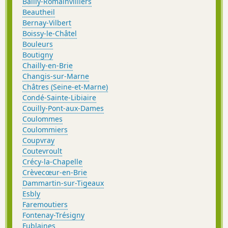
Bailly-Romainvilliers
Beautheil
Bernay-Vilbert
Boissy-le-Châtel
Bouleurs
Boutigny
Chailly-en-Brie
Changis-sur-Marne
Châtres (Seine-et-Marne)
Condé-Sainte-Libiaire
Couilly-Pont-aux-Dames
Coulommes
Coulommiers
Coupvray
Coutevroult
Crécy-la-Chapelle
Crèvecœur-en-Brie
Dammartin-sur-Tigeaux
Esbly
Faremoutiers
Fontenay-Trésigny
Fublaines