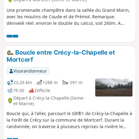
Une promenade champêtre dans la vallée du Grand Morin,
avec les moulins de Coude et de Prémol. Remarque:
dénivelé réel: environ le double du calcul, soit 260m. A
éviter en période humide. Attention!! Parcours modifié au
Moulin de Prémol suite à la suppression de la passerelle
sur la voie ferrée.
Boucle entre Crécy-la-Chapelle et
Mortcerf
Visorandonneur
23,26 km
+288 m
-291 m
7h 30
Difficile
Départ à Crécy-la-Chapelle (Seine-
et-Marne)
Boucle qui, à l'aller, parcourt le GR®1 de Crécy-la-Chapelle à
la Forêt de Crécy sur la commune de Mortcerf. Durant la
randonnée, on traverse à plusieurs reprises la rivière le
Grand Morin.