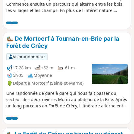
Commence ensuite un parcours qui alterne entre les bois,
les villages et les champs. En plus de l'intérêt naturel
apporté par la Forêt de Crécy, il y a un certain intérêt
culturel et patrimonial avec l'Obélisque de Villeneuve-le-
Comte, le Château de la Houssaye-en-Brie, ainsi que par
l'ancienne ligne de chemin de fer de Marles-en-Brie à
De Mortcerf à Tournan-en-Brie par la
Verneuil-l'Étang.
Forêt de Crécy
Visorandonneur
17,28 km
+62 m
-61 m
5h 05
Moyenne
Départ à Mortcerf (Seine-et-Marne)
Une randonnée de gare à gare qui nous fait passer du
secteur des deux rivières Morin au plateau de la Brie. Après
un long parcours en Forêt de Crécy, l'itinéraire alterne entre
champs et bois, avec un beau patrimoine aux Égrefins et
dans le centre-ville de Tournan.