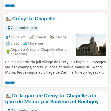
de Saint-Fiacre (église, lavoir, pique-nique, et restaurant), et
de traverser plusieurs champs de puits pétroliers voisins.
Le premier tiers traverse surtout des zones cultivées, où les
ondulations du plateau permettent au regard de porter
Crécy-la-Chapelle
assez loin. On traverse aussi les villages de Sancy et
Vaucourtois, avec leurs églises et châteaux respectifs. La
Visorandonneur
seconde partie est beaucoup plus variée, où on parcourt
une section d'Aqueduc de la Dhuys, longe de golf de
17,61 km
+154 m
-149 m
Meaux-Boutigny, traverse les forêts aux pieds du Bois le
5h 30
Moyenne
Comte, longe la Marne avant de terminer par une visite
Départ à Crécy-la-Chapelle (Seine-
rapide (ou plus longue suivant l'humeur) du vieux centre de
et-Marne)
Meaux.
Boucle à partir du joli village de Crécy-la-Chapelle. Paysages
variés : champs, forêts, villages et rivière, vallée du Grand
Morin. Pique-nique au village de Dammartin-sur-Tigeaux et
retour le long de la rivière.
De la gare de Crécy-la-Chapelle à la
gare de Meaux par Bouleurs et Boutigny
Visorandonneur