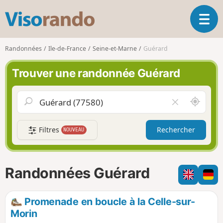
V
O
i
u
s
v
o
Randonnées
Ile-de-France
Seine-et-Marne
Guérard
r
r
i
a
Trouver une randonnée Guérard
r
n
l
d
a
o
A
V
n
u
i
a
t
d
v
Filtres
Rechercher
NOUVEAU
o
e
i
u
r
g
r
l
a
d
e
Randonnées Guérard
t
e
c
i
m
h
o
o
a
Promenade en boucle à la Celle-sur-
n
i
m
Morin
p