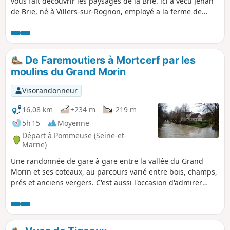
vous fait découvrir les paysages de la Brie. ici a vécu Jehan
de Brie, né à Villers-sur-Rognon, employé a la ferme de
Nolongues, il est connu pour avoir rédigé son traité sur les
brebis pour le Roi Charles V.
De Faremoutiers à Mortcerf par les
moulins du Grand Morin
Visorandonneur
16,08 km
+234 m
-219 m
5h 15
Moyenne
Départ à Pommeuse (Seine-et-
Marne)
Une randonnée de gare à gare entre la vallée du Grand
Morin et ses coteaux, au parcours varié entre bois, champs,
prés et anciens vergers. C'est aussi l'occasion d'admirer
deux des anciens moulins qui étaient répartis en nombre le
long de la rivière.