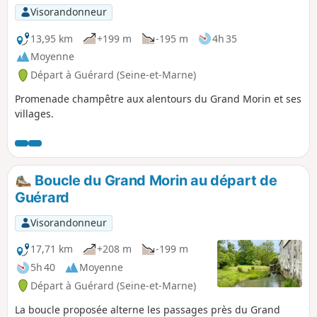
Visorandonneur
13,95 km
+199 m
-195 m
4h 35
Moyenne
Départ à Guérard (Seine-et-Marne)
Promenade champêtre aux alentours du Grand Morin et ses
villages.
Boucle du Grand Morin au départ de
Guérard
Visorandonneur
17,71 km
+208 m
-199 m
5h 40
Moyenne
Départ à Guérard (Seine-et-Marne)
La boucle proposée alterne les passages près du Grand