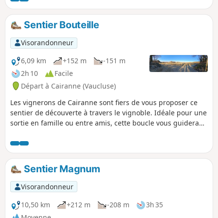
Sentier Bouteille
Visorandonneur
6,09 km
+152 m
-151 m
2h 10
Facile
Départ à Cairanne (Vaucluse)
Les vignerons de Cairanne sont fiers de vous proposer ce
sentier de découverte à travers le vignoble. Idéale pour une
sortie en famille ou entre amis, cette boucle vous guidera
sur les hauteurs du Col du Débat. Tout au long de votre
ascension, vous bénéficierez de magnifiques points de vue
sur le village et les reliefs alentours. Vous descendrez
ensuite à travers vignes en direction du Vieux Village pour
Sentier Magnum
revenir sur vos pas à la Maison du Cairanne.
Visorandonneur
10,50 km
+212 m
-208 m
3h 35
Moyenne