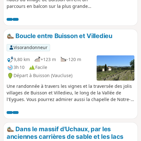
parcours en balcon sur la plus grande
partie de cet itinéraire. Sur petites
routes, pistes forestières et sentiers,
entre vignobles et sous-bois, le
marcheur peut admirer la vallée de
Boucle entre Buisson et Villedieu
l'Aygues, la montagne de la Lance et
celles des Baronnies provençales, la
Visorandonneur
ligne d'horizon reconnaissable dessinée
par le Mont Ventoux, la crête de Saint
9,80 km
+123 m
-120 m
Amand, les Dentelles de Montmirail
3h 10
Facile
tandis qu'au premier plan, les cultures
Départ à Buisson (Vaucluse)
et les haies offrent un paysage de
bocage verdoyant.
Une randonnée à travers les vignes et la traversée des jolis
villages de Buisson et Villedieu, le long de la Vallée de
l'Eygues. Vous pourrez admirer aussi la chapelle de Notre-
Dame d'Argelier dans cette nature généreuse. Une rando
facile pouvant convenir à toute la famille et en toutes
saisons.
Dans le massif d'Uchaux, par les
anciennes carrières de sable et les lacs