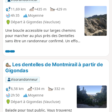
risques d'incendie, voir les informations pratiques.)
11,69 km
+435 m
-429 m
4h 35
Moyenne
Départ à Gigondas (Vaucluse)
Une boucle accessible sur larges chemins
pour marcher au plus près des Dentelles
sans être un randonneur confirmé. Un effort
mesuré et régulier dans la montée sera
récompensé par des panoramas d'exception,
tant sur la vallée du Rhône que sur un
paysage vallonné aux coteaux étagés de
Les dentelles de Montmirail à partir de
vignobles en terrasses, magnifié par les
Gigondas
Dentelles de calcaire à la ligne tranchante.
La silhouette du Mont Ventoux, star du Haut
Visorandonneur
Vaucluse, offre au loin son profil Ouest.
6,58 km
+334 m
-332 m
2h 50
Moyenne
Départ à Gigondas (Vaucluse)
Balade pour tout public. Vous trouverez