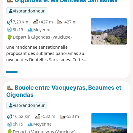
de chasses aux sangliers, régulières à l'automne et en
hiver.
Visorandonneur
7,20 km
+427 m
-427 m
3h 15
Moyenne
Départ à Gigondas (Vaucluse)
Une randonnée sensationnelle
proposant des sublimes panoramas au
niveau des Dentelles Sarrasines. Cette
randonnée est une variante de celle-ci
elle permet de contourner les Dentelles
Sarrasines par leur face Sud. Attention :
à ne pas entreprendre les lendemains
Boucle entre Vacqueyras, Beaumes et
de pluie, ni par temps de vent violent.
Gigondas
Visorandonneur
16,52 km
+532 m
-533 m
6h 15
Moyenne
Départ à Vacqueyras (Vaucluse)