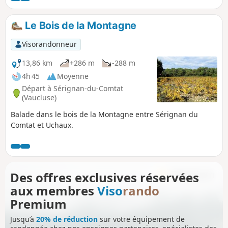
Le Bois de la Montagne
Visorandonneur
13,86 km
+286 m
-288 m
4h 45
Moyenne
Départ à Sérignan-du-Comtat
(Vaucluse)
Balade dans le bois de la Montagne entre Sérignan du
Comtat et Uchaux.
Des offres exclusives réservées
aux membres
Viso
rando
Premium
Jusqu’à
20% de réduction
sur votre équipement de