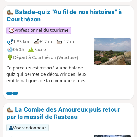
Balade-quiz "Au fil de nos histoires" à
Courthézon
Professionnel du tourisme
1,83 km
+17 m
-17 m
0h 35
Facile
Départ à Courthézon (Vaucluse)
Ce parcours est associé à une balade-
quiz qui permet de découvrir des lieux
emblématiques de la commune et des
informations sur son histoire et son
patrimoine, de façon ludique. Vous
pouvez choisir le parcours "adulte" ou le
parcours "adulte + enfant" (avec en plus
La Combe des Amoureux puis retour
des questions à destination des enfants
par le massif de Rasteau
de 6 à 11 ans). La description ci-dessous
fait uniquement référence au parcours
Visorandonneur
"adulte".