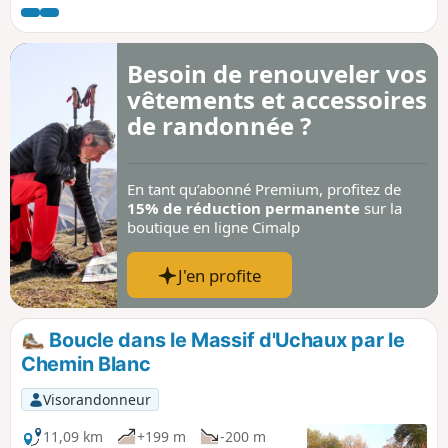
naturel sur les Dentelles de Montmirail
et le Mont Ventoux à l'Est et sur les
vallées de l'Aygues et du Rhône à
Besoin de renouveler vos
l'ouest. Entouré des vignobles des
vêtements et accessoires
réputés Côtes du Rhône, il est aussi
renommé pour son vin AOC "Cairanne".
de randonnée ?
De vignobles en sous-bois, de sentiers
en pistes forestières, cette randonnée
vous entraîne jusqu'à la Croix du Serre
En tant qu’abonné Premium, profitez de
de la Garde où vous attend un
15% de réduction permanente
sur la
panorama à 360°.
boutique en ligne Cimalp
J'en profite
Boucle dans le Massif d'Uchaux par le
Chemin Blanc
Visorandonneur
11,09 km
+199 m
-200 m