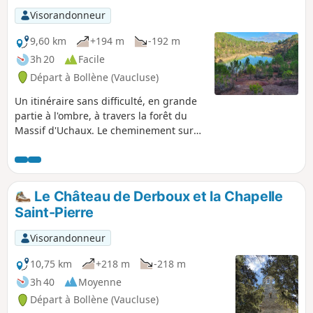
Visorandonneur
9,60 km
+194 m
-192 m
3h 20
Facile
Départ à Bollène (Vaucluse)
Un itinéraire sans difficulté, en grande
partie à l'ombre, à travers la forêt du
Massif d'Uchaux. Le cheminement sur
pistes DFCI et sentiers vous mènera
jusqu'à un ancien site d'extraction de
matières premières pour la fabrication
de produits réfractaires. Aux XIXe et XXe
Le Château de Derboux et la Chapelle
siècles, la présence d'une argile
Saint-Pierre
exceptionnelle a fait de Bollène un
grand centre industriel renommé. Les
Visorandonneur
vestiges d'un système de voies ferrées
et plans inclinés ainsi que des
10,75 km
+218 m
-218 m
bâtiments d'une ancienne usine sont
3h 40
Moyenne
encore visibles. Le creusement de la
Départ à Bollène (Vaucluse)
colline pour l'extraction de sable a laissé