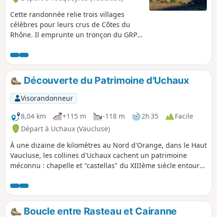
Cette randonnée relie trois villages
célèbres pour leurs crus de Côtes du
Rhône. Il emprunte un tronçon du GRP®
des Dentelles de Montmirail et passe
par deux chapelles : Notre-Dame
d'Aubune et la Chapelle Saint-Hilaire sur
le plateau des Courens.
Découverte du Patrimoine d'Uchaux
Visorandonneur
8,04 km
+115 m
-118 m
2h 35
Facile
Départ à Uchaux (Vaucluse)
À une dizaine de kilomètres au Nord d'Orange, dans le Haut
Vaucluse, les collines d'Uchaux cachent un patrimoine
méconnu : chapelle et "castellas" du XIIIème siècle entourés
de forêts et de vignes offrant des vins de qualité vous y
attendent.
Boucle entre Rasteau et Cairanne