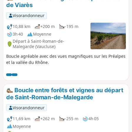
du plateau, se dresse la forteresse de
de Viarès
Mornas que l'on surplombe mais qu'il
est possible d'atteindre par un petit
Visorandonneur
détour.C'est un circuit dont la seule
difficulté est la longueur, la progression
10,88 km
+200 m
-195 m
se faisant essentiellement sur de larges
3h 40
Moyenne
pistes forestières bordées de pins
Départ à Saint-Roman-de-
majestueux.
Malegarde (Vaucluse)
Boucle agréable avec des vues magnifiques sur les Préalpes
et la vallée du Rhône.
Boucle entre forêts et vignes au départ
de Saint-Roman-de-Malegarde
Visorandonneur
11,69 km
+262 m
-255 m
4h 05
Moyenne