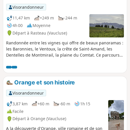
Visorandonneur
11,47 km
+249 m
-244 m
4h 00
Moyenne
Départ à Rasteau (Vaucluse)
Randonnée entre les vignes qui offre de beaux panoramas :
les Baronnies, le Ventoux, la crête de Saint-Amand, les
Dentelles de Montmirail, la plaine du Comtat. Ce parcours
emprunte des chemins goudronnés (c'est un confort pour
les viticulteurs pour l'accès à leurs vignes). Dans cette
région, en période de sécheresse, les parcours forestiers
peuvent être interdits d'accès. Dans ce cas cette randonnée
Orange et son histoire
reste accessible.
Visorandonneur
3,87 km
+60 m
-60 m
1h 15
Facile
Départ à Orange (Vaucluse)
A la découverte d'Orange, ville romaine et de son