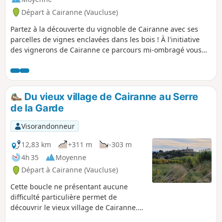
Départ à Cairanne (Vaucluse)
Partez à la découverte du vignoble de Cairanne avec ses
parcelles de vignes enclavées dans les bois ! À l'initiative
des vignerons de Cairanne ce parcours mi-ombragé vous
fera prendre de la hauteur. La marche débute en direction
du Col du Débat. Vous emprunterez ensuite la Route du Feu
pour vous diriger vers les hauteurs de la Montagne de
Ventabren. De là-haut, vous bénéficierez de magnifiques
Du vieux village de Cairanne au Serre
points de vue sur les Dentelles de Montmirail ainsi que le
de la Garde
Mont Ventoux. Vous descendrez à travers vignes pour
rejoindre le Vieux Village et revenir sur vos pas à la Maison
Visorandonneur
du Cairanne.
12,83 km
+311 m
-303 m
4h 35
Moyenne
Départ à Cairanne (Vaucluse)
Cette boucle ne présentant aucune
difficulté particulière permet de
découvrir le vieux village de Cairanne.
Le village perché est un belvédère