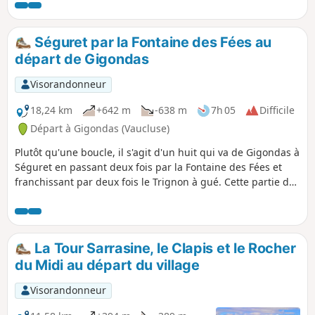
vignes et garrigues. Ce sentier pédestre
vous guidera à travers vignes et chemins
ruraux, jusqu'au plateau des Garrigues, et
Séguret par la Fontaine des Fées au
vous ramènera au point de départ au centre
départ de Gigondas
du village de Vacqueyras.
Visorandonneur
18,24 km
+642 m
-638 m
7h 05
Difficile
Départ à Gigondas (Vaucluse)
Plutôt qu'une boucle, il s'agit d'un huit qui va de Gigondas à
Séguret en passant deux fois par la Fontaine des Fées et
franchissant par deux fois le Trignon à gué. Cette partie des
Dentelles est moins fréquentée, mais elle mérite d'être
parcourue.
La Tour Sarrasine, le Clapis et le Rocher
du Midi au départ du village
Visorandonneur