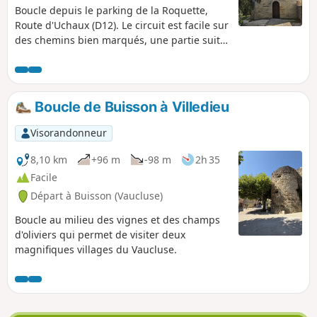
des galeries toujours ouvertes et des
Boucle depuis le parking de la Roquette,
lacs comblent aujourd'hui les anciennes
Route d'Uchaux (D12). Le circuit est facile sur
carrières d'argile.
des chemins bien marqués, une partie suit
le balisage du GRP® du Massif d'Uchaux. La
randonnée fait le tour de Derboux en
passant par les ruines de son château avec
une belle vue vers le Nord et le château de
Boucle de Buisson à Villedieu
Suze, pour ensuite aller jusqu’à la Chapelle
Saint-Pierre.
Visorandonneur
8,10 km
+96 m
-98 m
2h 35
Facile
Départ à Buisson (Vaucluse)
Boucle au milieu des vignes et des champs
d'oliviers qui permet de visiter deux
magnifiques villages du Vaucluse.