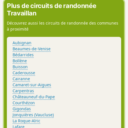
Plus de circuits de randonnée
Travaillan
Découvrez aussi les circuits de randonnée des communes
à proximité
Aubignan
Beaumes-de-Venise
Bédarrides
Bollène
Buisson
Caderousse
Cairanne
Camaret-sur-Aigues
Carpentras
Châteauneuf-du-Pape
Courthézon
Gigondas
Jonquières (Vaucluse)
La Roque-Alric
Lafare