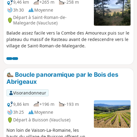
9,46 km
+265 m
-258 m
3h 30
Moyenne
Départ à Saint-Roman-de-
Malegarde (Vaucluse)
Balade assez facile vers la Combe des Amoureux puis sur le
plateau du massif de Rasteau avant de redescendre vers le
village de Saint-Roman-de-Malegarde.
Boucle panoramique par le Bois des
Abrigeaux
Visorandonneur
9,86 km
+196 m
-193 m
3h 25
Moyenne
Départ à Buisson (Vaucluse)
Non loin de Vaison-La-Romaine, les
hauts du village de Buisson offrent un