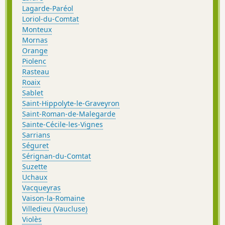
Lagarde-Paréol
Loriol-du-Comtat
Monteux
Mornas
Orange
Piolenc
Rasteau
Roaix
Sablet
Saint-Hippolyte-le-Graveyron
Saint-Roman-de-Malegarde
Sainte-Cécile-les-Vignes
Sarrians
Séguret
Sérignan-du-Comtat
Suzette
Uchaux
Vacqueyras
Vaison-la-Romaine
Villedieu (Vaucluse)
Violès