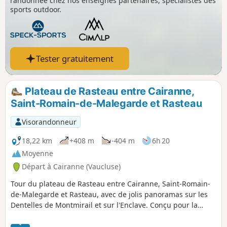
randonnée chez nos enseignes partenaires, spécialistes des
sports outdoor.
Tester gratuitement
Plateau de Rasteau entre Cairanne,
Saint-Romain-de-Malegarde et Rasteau
Visorandonneur
18,22 km
+408 m
-404 m
6h 20
Moyenne
Départ à Cairanne (Vaucluse)
Tour du plateau de Rasteau entre Cairanne, Saint-Romain-
de-Malegarde et Rasteau, avec de jolis panoramas sur les
Dentelles de Montmirail et sur l'Enclave. Conçu pour la
marche nordique avec un objectif de moins de quatre
heures.