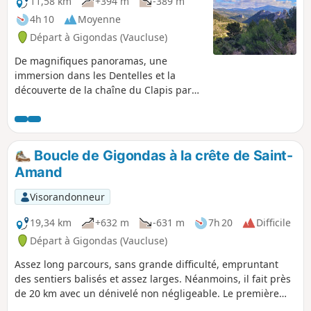
11,58 km
+394 m
-389 m
4h 10
Moyenne
Départ à Gigondas (Vaucluse)
De magnifiques panoramas, une
immersion dans les Dentelles et la
découverte de la chaîne du Clapis par
un circuit sans aucune difficulté
particulière. On chemine sur des pistes
et des sentes forestières, souvent à
l'ombre des pins et des chênes. Le
Boucle de Gigondas à la crête de Saint-
retour par le haut du village est
Amand
l'occasion de découvrir des restes de
fortifications intéressantes.
Visorandonneur
19,34 km
+632 m
-631 m
7h 20
Difficile
Départ à Gigondas (Vaucluse)
Assez long parcours, sans grande difficulté, empruntant
des sentiers balisés et assez larges. Néanmoins, il fait près
de 20 km avec un dénivelé non négligeable. Le première
partie est ombragée et exposée au mistral. Certains