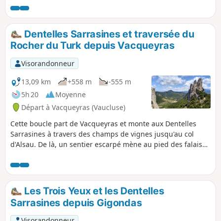
chemins à Suzette sont goudronnés mais les alternatives
traversent des zones privées ou avec des chiens assez
bruyants.
Dentelles Sarrasines et traversée du
Rocher du Turk depuis Vacqueyras
Visorandonneur
13,09 km
+558 m
-555 m
5h 20
Moyenne
Départ à Vacqueyras (Vaucluse)
Cette boucle part de Vacqueyras et monte aux Dentelles
Sarrasines à travers des champs de vignes jusqu'au col
d'Alsau. De là, un sentier escarpé mène au pied des falaises
et suit le chemin des grimpeurs jusqu'à la brèche à côté du
Rocher du Turk. De là, le sentier descend de l'autre côté de
la falaise et redescend dans la vallée pour rejoindre des
pistes et des sentiers qui ramènent à Vacqueyras à travers
Les Trois Yeux et les Dentelles
d'autres vignobles et bois. Cette randonnée est assez
Sarrasines depuis Gigondas
ombragée à de nombreux endroits, ce qui la rend
praticable même en juillet ou en août. (En été, vérifiez les
Visorandonneur