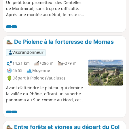
Un petit tour prometteur des Dentelles
de Montmirail, sans trop de difficulté.
Après une montée au début, le reste est
relativement facile. Après plusieurs
commentaires, je tiens à préciser qu'il
s'agit d'une randonnée, et pas d'une
petite promenade familiale de tout âge.
De Piolenc à la forteresse de Mornas
c'est escarpé, rocheux, on est au
sommet. Sinon rester sur la DFCI en bas
Visorandonneur
et monter juste au Rocher du Midi.
14,21 km
+286 m
-279 m
4h 55
Moyenne
Départ à Piolenc (Vaucluse)
Avant d'atteindre le plateau qui domine
la vallée du Rhône, offrant un superbe
panorama au Sud comme au Nord, cet
itinéraire permet de découvrir
d'anciennes galeries de carrières de
sable et une partie d'un surprenant
sentier des bories. À l'extrémité Ouest
Entre forêts et vignes au départ du Col