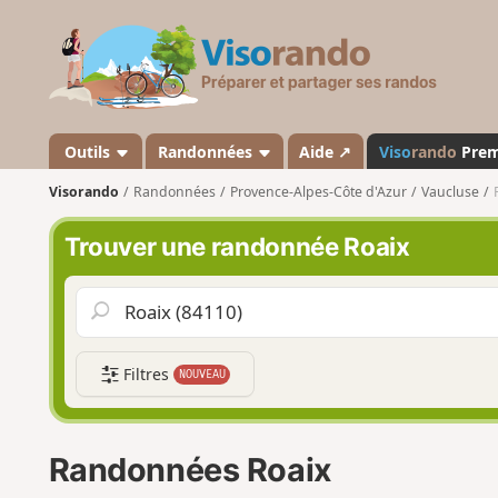
V
i
s
o
r
a
Outils
Randonnées
Aide ↗
Viso
rando
Pre
n
Visorando
Randonnées
Provence-Alpes-Côte d'Azur
Vaucluse
d
o
Trouver une randonnée Roaix
Filtres
NOUVEAU
Randonnées Roaix