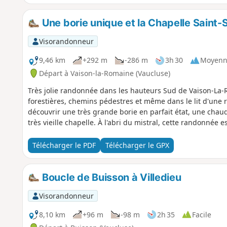
Une borie unique et la Chapelle Saint-
Visorandonneur
9,46 km
+292 m
-286 m
3h 30
Moyenn
Départ à Vaison-la-Romaine (Vaucluse)
Très jolie randonnée dans les hauteurs Sud de Vaison-La-R
forestières, chemins pédestres et même dans le lit d'une r
découvrir une très grande borie en parfait état, une chau
très vieille chapelle. À l'abri du mistral, cette randonnée e
Télécharger le PDF
Télécharger le GPX
Boucle de Buisson à Villedieu
Visorandonneur
8,10 km
+96 m
-98 m
2h 35
Facile