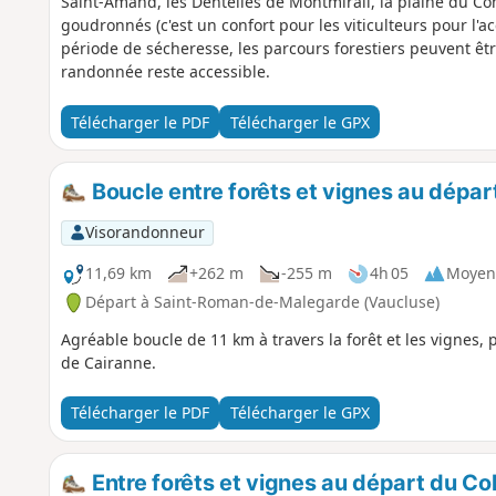
Saint-Amand, les Dentelles de Montmirail, la plaine du 
goudronnés (c'est un confort pour les viticulteurs pour l'ac
période de sécheresse, les parcours forestiers peuvent être
randonnée reste accessible.
Télécharger le PDF
Télécharger le GPX
Boucle entre forêts et vignes au dép
Visorandonneur
11,69 km
+262 m
-255 m
4h 05
Moyen
Départ à Saint-Roman-de-Malegarde (Vaucluse)
Agréable boucle de 11 km à travers la forêt et les vignes, 
de Cairanne.
Télécharger le PDF
Télécharger le GPX
Entre forêts et vignes au départ du Col