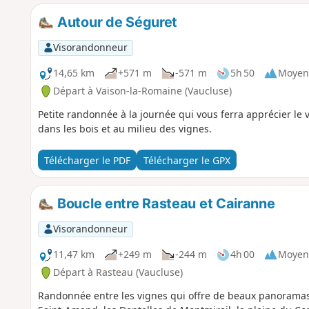
Autour de Séguret
Visorandonneur
14,65 km
+571 m
-571 m
5h 50
Moyen
Départ à Vaison-la-Romaine (Vaucluse)
Petite randonnée à la journée qui vous ferra apprécier le v
dans les bois et au milieu des vignes.
Télécharger le PDF
Télécharger le GPX
Boucle entre Rasteau et Cairanne
Visorandonneur
11,47 km
+249 m
-244 m
4h 00
Moyen
Départ à Rasteau (Vaucluse)
Randonnée entre les vignes qui offre de beaux panoramas :