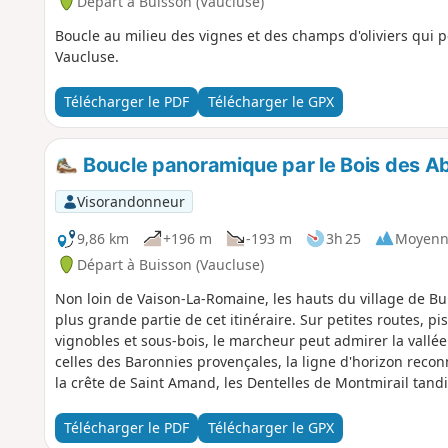
Départ à Buisson (Vaucluse)
Boucle au milieu des vignes et des champs d'oliviers qui 
Vaucluse.
Télécharger le PDF
Télécharger le GPX
Boucle panoramique par le Bois des A
Visorandonneur
9,86 km
+196 m
-193 m
3h 25
Moyenn
Départ à Buisson (Vaucluse)
Non loin de Vaison-La-Romaine, les hauts du village de Bu
plus grande partie de cet itinéraire. Sur petites routes, pis
vignobles et sous-bois, le marcheur peut admirer la vallée
celles des Baronnies provençales, la ligne d'horizon reco
la crête de Saint Amand, les Dentelles de Montmirail tandis
haies offrent un paysage de bocage verdoyant.
Télécharger le PDF
Télécharger le GPX