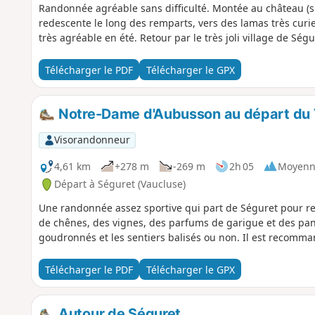
Randonnée agréable sans difficulté. Montée au château (s
redescente le long des remparts, vers des lamas très curieu
très agréable en été. Retour par le très joli village de Ségu
Télécharger le PDF
Télécharger le GPX
Notre-Dame d'Aubusson au départ du T
Visorandonneur
4,61 km
+278 m
-269 m
2h 05
Moyenn
Départ à Séguret (Vaucluse)
Une randonnée assez sportive qui part de Séguret pour r
de chênes, des vignes, des parfums de garigue et des pa
goudronnés et les sentiers balisés ou non. Il est recomman
Télécharger le PDF
Télécharger le GPX
Autour de Séguret