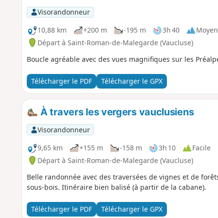
Visorandonneur
10,88 km
+200 m
-195 m
3h 40
Moyen
Départ à Saint-Roman-de-Malegarde (Vaucluse)
Boucle agréable avec des vues magnifiques sur les Préalpe
Télécharger le PDF
Télécharger le GPX
À travers les vergers vauclusiens
Visorandonneur
9,65 km
+155 m
-158 m
3h 10
Facile
Départ à Saint-Roman-de-Malegarde (Vaucluse)
Belle randonnée avec des traversées de vignes et de for
sous-bois. Itinéraire bien balisé (à partir de la cabane).
Télécharger le PDF
Télécharger le GPX