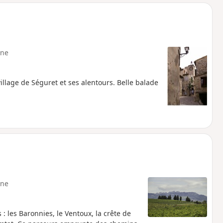
o
a
i
m
p
ne
illage de Séguret et ses alentours. Belle balade
ne
 les Baronnies, le Ventoux, la crête de