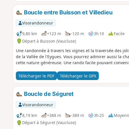
Boucle entre Buisson et Villedieu
Visorandonneur
9,80 km
+123 m
-120 m
3h 10
Facile
Départ à Buisson (Vaucluse)
Une randonnée à travers les vignes et la traversée des jolis
de la Vallée de l'Eygues. Vous pourrez admirer aussi la c
cette nature généreuse. Une rando facile pouvant convenir 
Télécharger le PDF
Télécharger le GPX
Boucle de Séguret
Visorandonneur
8,19 km
+388 m
-389 m
3h 25
Moyenn
Départ à Séguret (Vaucluse)