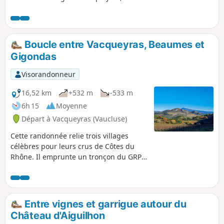
Gigondas.L'objectif est d'emprunter, le plus souvent
possible, des chemins peu utilisés, et donc non balisés,
dans une zone parfois très fréquentée le week-end et
l'été.Un petit tour hors des sentiers battus, à éviter en cas
Boucle entre Vacqueyras, Beaumes et
de chasses aux sangliers, régulières à l'automne et en
Gigondas
hiver.
Visorandonneur
16,52 km
+532 m
-533 m
6h 15
Moyenne
Départ à Vacqueyras (Vaucluse)
Cette randonnée relie trois villages
célèbres pour leurs crus de Côtes du
Rhône. Il emprunte un tronçon du GRP®
des Dentelles de Montmirail et passe
par deux chapelles : Notre-Dame
d'Aubune et la Chapelle Saint-Hilaire sur
le plateau des Courens.
Entre vignes et garrigue autour du
Château d'Aiguilhon