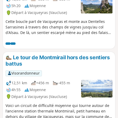
5h 20
Moyenne
Départ à Vacqueyras (Vaucluse)
Cette boucle part de Vacqueyras et monte aux Dentelles
Sarrasines à travers des champs de vignes jusqu'au col
d'Alsau. De là, un sentier escarpé mène au pied des falaises
et suit le chemin des grimpeurs jusqu'à la brèche à côté du
Rocher du Turk. De là, le sentier descend de l'autre côté de
la falaise et redescend dans la vallée pour rejoindre des
pistes et des sentiers qui ramènent à Vacqueyras à travers
Le tour de Montmirail hors des sentiers
d'autres vignobles et bois. Cette randonnée est assez
battus
ombragée à de nombreux endroits, ce qui la rend
praticable même en juillet ou en août. (En été, vérifiez les
Visorandonneur
risques d'incendie, voir les informations pratiques.)
12,51 km
+456 m
-455 m
4h 55
Moyenne
Départ à Vacqueyras (Vaucluse)
Voici un circuit de difficulté moyenne qui tourne autour de
l'ancienne station thermale Montmirail, petit hameau en
dehors du village de Vacqueyras, mais sur la commune de