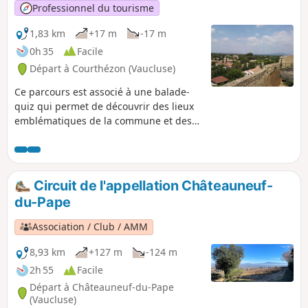
Professionnel du tourisme
1,83 km
+17 m
-17 m
0h 35
Facile
Départ à Courthézon (Vaucluse)
Ce parcours est associé à une balade-
quiz qui permet de découvrir des lieux
emblématiques de la commune et des
informations sur son histoire et son
patrimoine, de façon ludique. Vous
pouvez choisir le parcours "adulte" ou le
parcours "adulte + enfant" (avec en plus
Circuit de l'appellation Châteauneuf-
des questions à destination des enfants
du-Pape
de 6 à 11 ans). La description ci-dessous
fait uniquement référence au parcours
Association / Club / AMM
"adulte".
8,93 km
+127 m
-124 m
2h 55
Facile
Départ à Châteauneuf-du-Pape
(Vaucluse)