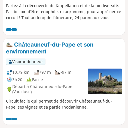
Partez à la découverte de l’appellation et de la biodiversité.
Pas besoin d’être œnophile, ni agronome, pour apprécier ce
circuit ! Tout au long de l'itinéraire, 24 panneaux vous
accompagnent avec des contenus simples, parsemés
d’anecdotes. Au niveau du panneau n°6, vous pouvez
enchaîner sur un deuxième circuit (4 km supplémentaires).
Châteauneuf-du-Pape et son
environnement
Visorandonneur
10,79 km
+97 m
-97 m
3h 20
Facile
Départ à Châteauneuf-du-Pape
(Vaucluse)
Circuit facile qui permet de découvrir Châteauneuf-du-
Pape, ses vignes et sa partie rhodanienne.