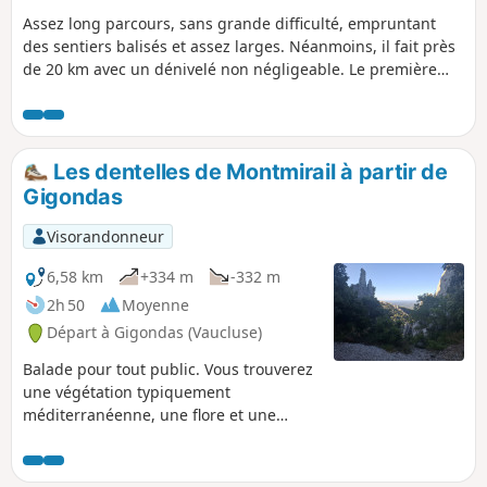
Assez long parcours, sans grande difficulté, empruntant
des sentiers balisés et assez larges. Néanmoins, il fait près
de 20 km avec un dénivelé non négligeable. Le première
partie est ombragée et exposée au mistral. Certains
chemins à Suzette sont goudronnés mais les alternatives
traversent des zones privées ou avec des chiens assez
bruyants.
Les dentelles de Montmirail à partir de
Gigondas
Visorandonneur
6,58 km
+334 m
-332 m
2h 50
Moyenne
Départ à Gigondas (Vaucluse)
Balade pour tout public. Vous trouverez
une végétation typiquement
méditerranéenne, une flore et une
faune protégées. Munissez-vous de
bonnes chaussures de marche, de l'eau.
Respectez la nature (rapportez avec