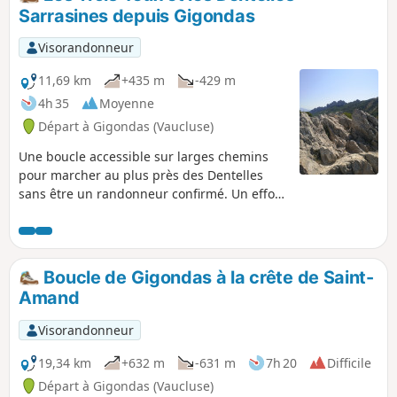
retour par le haut du village est
Sarrasines depuis Gigondas
l'occasion de découvrir des restes de
fortifications intéressantes.
Visorandonneur
11,69 km
+435 m
-429 m
4h 35
Moyenne
Départ à Gigondas (Vaucluse)
Une boucle accessible sur larges chemins
pour marcher au plus près des Dentelles
sans être un randonneur confirmé. Un effort
mesuré et régulier dans la montée sera
récompensé par des panoramas d'exception,
tant sur la vallée du Rhône que sur un
paysage vallonné aux coteaux étagés de
Boucle de Gigondas à la crête de Saint-
vignobles en terrasses, magnifié par les
Amand
Dentelles de calcaire à la ligne tranchante.
La silhouette du Mont Ventoux, star du Haut
Visorandonneur
Vaucluse, offre au loin son profil Ouest.
19,34 km
+632 m
-631 m
7h 20
Difficile
Départ à Gigondas (Vaucluse)