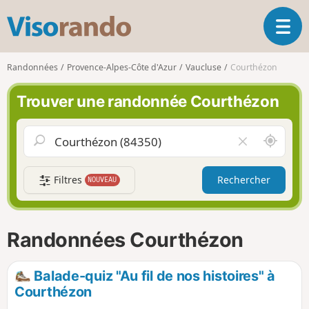
V
O
i
u
s
v
o
Randonnées
Provence-Alpes-Côte d'Azur
Vaucluse
Courthézon
r
r
i
a
Trouver une randonnée Courthézon
r
n
l
d
a
o
A
V
n
u
i
a
t
d
v
Filtres
Rechercher
NOUVEAU
o
e
i
u
r
g
r
l
a
d
e
Randonnées Courthézon
t
e
c
i
m
h
o
o
a
Balade-quiz "Au fil de nos histoires" à
n
i
m
Courthézon
p