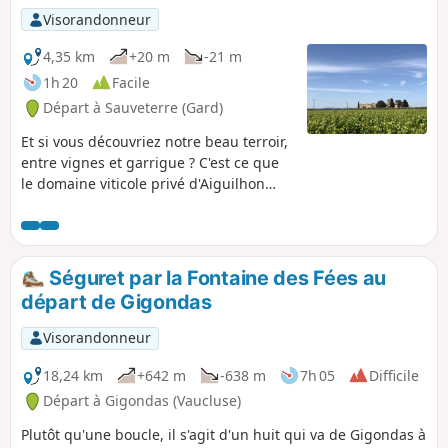
Visorandonneur
4,35 km
+20 m
-21 m
1h 20
Facile
Départ à Sauveterre (Gard)
Et si vous découvriez notre beau terroir,
entre vignes et garrigue ? C'est ce que
le domaine viticole privé d'Aiguilhon
vous propose, grâce aux sentiers
pédestres qui l'entourent. Déambulez
entre les vignes du domaine, découvrez
la biodiversité et la nature qui vous
Séguret par la Fontaine des Fées au
entourent, mais également une vue
départ de Gigondas
improbable. Accessible au plus grand
nombre, comportant très peu de
Visorandonneur
dénivelé, prévoyez tout de même de
bonnes chaussures pour faire face aux
18,24 km
+642 m
-638 m
7h 05
Difficile
nombreux galets et cailloux présents
Départ à Gigondas (Vaucluse)
sur votre route.
Plutôt qu'une boucle, il s'agit d'un huit qui va de Gigondas à