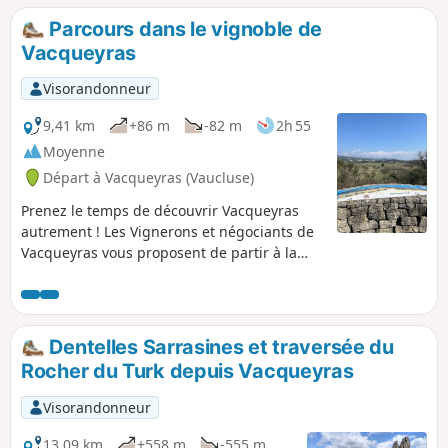
Parcours dans le vignoble de
Vacqueyras
Visorandonneur
9,41 km
+86 m
-82 m
2h 55
Moyenne
Départ à Vacqueyras (Vaucluse)
Prenez le temps de découvrir Vacqueyras
autrement ! Les Vignerons et négociants de
Vacqueyras vous proposent de partir à la
découverte de leurs beaux paysages entre
vignes et garrigues. Ce sentier pédestre
vous guidera à travers vignes et chemins
ruraux, jusqu'au plateau des Garrigues, et
Dentelles Sarrasines et traversée du
vous ramènera au point de départ au centre
Rocher du Turk depuis Vacqueyras
du village de Vacqueyras.
Visorandonneur
13,09 km
+558 m
-555 m