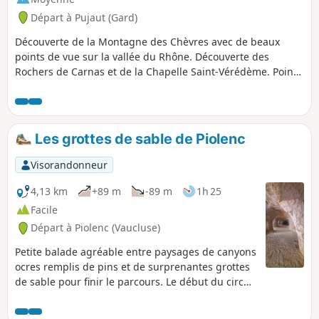
Départ à Pujaut (Gard)
Découverte de la Montagne des Chèvres avec de beaux
points de vue sur la vallée du Rhône. Découverte des
Rochers de Carnas et de la Chapelle Saint-Vérédème. Points
de vue sur la plaine de l'Étang de Pujaut et les toits du
village.
Les grottes de sable de Piolenc
Visorandonneur
4,13 km
+89 m
-89 m
1h 25
Facile
Départ à Piolenc (Vaucluse)
Petite balade agréable entre paysages de canyons
ocres remplis de pins et de surprenantes grottes
de sable pour finir le parcours. Le début du circuit
est balisé en Jaune. La fin se fait sur une route
goudronnée et long d’une avenue pour regagner