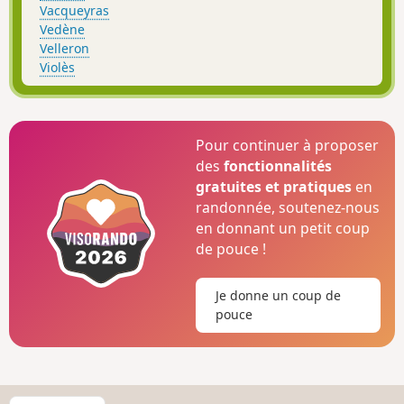
Vacqueyras
Vedène
Velleron
Violès
Pour continuer à proposer
des
fonctionnalités
gratuites et pratiques
en
randonnée, soutenez-nous
en donnant un petit coup
de pouce !
Je donne un coup de
pouce