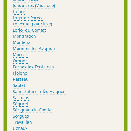
Jonquières (Vaucluse)
Lafare
Lagarde-Paréol
Le Pontet (Vaucluse)
Loriol-du-Comtat
Mondragon
Monteux
Morières-lès-Avignon
Mornas
Orange
Pernes-les-Fontaines
Piolenc
Rasteau
Sablet
Saint-Saturnin-lès-Avignon
Sarrians
Séguret
Sérignan-du-Comtat
Sorgues
Travaillan
Uchaux