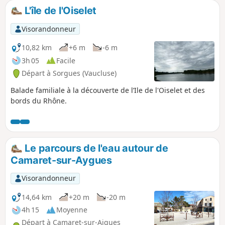
L'île de l'Oiselet
Visorandonneur
10,82 km
+6 m
-6 m
3h 05
Facile
Départ à Sorgues (Vaucluse)
Balade familiale à la découverte de l’Ile de l'Oiselet et des
bords du Rhône.
Le parcours de l'eau autour de
Camaret-sur-Aygues
Visorandonneur
14,64 km
+20 m
-20 m
4h 15
Moyenne
Départ à Camaret-sur-Aigues