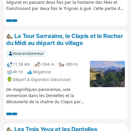
Séguret en passant deux fois par la Fontaine des Fées et
franchissant par deux fois le Trignon à gué. Cette partie des
Dentelles est moins fréquentée, mais elle mérite d'être
parcourue.
La Tour Sarrasine, le Clapis et le Rocher
du Midi au départ du village
Visorandonneur
11,58 km
+394 m
-389 m
4h 10
Moyenne
Départ à Gigondas (Vaucluse)
De magnifiques panoramas, une
immersion dans les Dentelles et la
découverte de la chaîne du Clapis par
un circuit sans aucune difficulté
particulière. On chemine sur des pistes
et des sentes forestières, souvent à
l'ombre des pins et des chênes. Le
Les Trois Yeux et les Dentelles