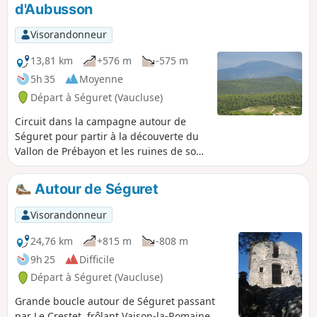
d'Aubusson
Visorandonneur
13,81 km
+576 m
-575 m
5h 35
Moyenne
Départ à Séguret (Vaucluse)
Circuit dans la campagne autour de
Séguret pour partir à la découverte du
Vallon de Prébayon et les ruines de son
monastère, puis la chapelle Notre-Dame
d'Aubusson.
Autour de Séguret
Visorandonneur
24,76 km
+815 m
-808 m
9h 25
Difficile
Départ à Séguret (Vaucluse)
Grande boucle autour de Séguret passant
par Le Crestet, frôlant Vaison-la-Romaine