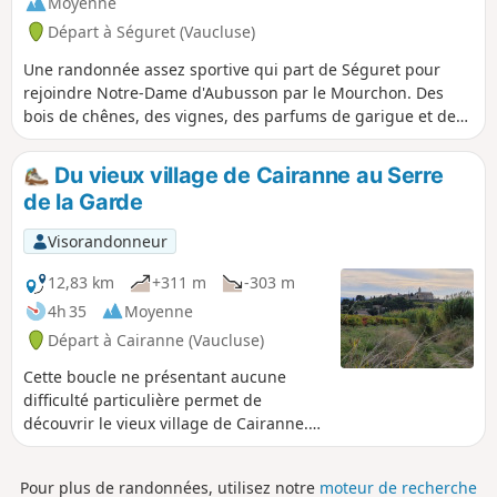
Moyenne
Départ à Séguret (Vaucluse)
Une randonnée assez sportive qui part de Séguret pour
rejoindre Notre-Dame d'Aubusson par le Mourchon. Des
bois de chênes, des vignes, des parfums de garigue et des
panoramas sont au programme. Ce parcours alterne les
chemins goudronnés et les sentiers balisés ou non. Il est
Du vieux village de Cairanne au Serre
recommandé de le suivre avec l'application Visorando.
de la Garde
Visorandonneur
12,83 km
+311 m
-303 m
4h 35
Moyenne
Départ à Cairanne (Vaucluse)
Cette boucle ne présentant aucune
difficulté particulière permet de
découvrir le vieux village de Cairanne.
Le village perché est un belvédère
naturel sur les Dentelles de Montmirail
Pour plus de randonnées, utilisez notre
moteur de recherche
et le Mont Ventoux à l'Est et sur les