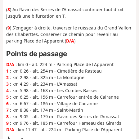
(
8
) Au Ravin des Serres de l'Amassat continuer tout droit
jusqu'à une bifurcation en T.
(
9
) S'engager à droite, traverser le ruisseau du Grand Vallon
des Chaberttes. Conserver ce chemin pour revenir au
parking Place de l'Apparent (
D/A
).
Points de passage
D/A
: km 0 - alt. 224 m - Parking Place de l'Apparent
1
: km 0.26 - alt. 254 m - Cimetière de Rasteau
2
: km 2.98 - alt. 325 m - La Montagne
3
: km 4.29 - alt. 234 m - L'Amassat
4
: km 5.98 - alt. 168 m - Les Combes Basses
5
: km 6.25 - alt. 156 m - Carrefour entrée de Cairanne
6
: km 6.67 - alt. 186 m - Village de Cairanne
7
: km 8.38 - alt. 174 m - Saint-Martin
8
: km 9.05 - alt. 179 m - Ravin des Serres de l'Amassat
9
: km 9.76 - alt. 185 m - Carrefour Hameau des Girards
D/A
: km 11.47 - alt. 224 m - Parking Place de l'Apparent