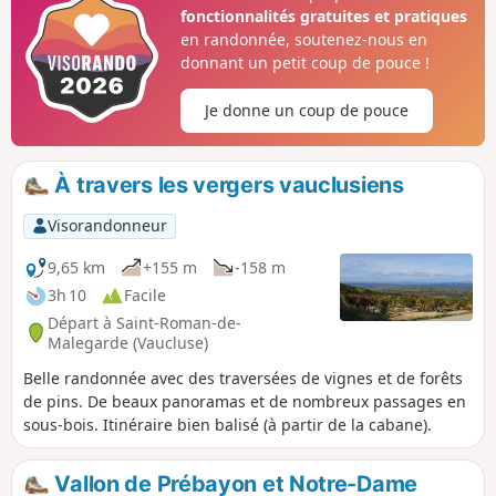
fonctionnalités gratuites et pratiques
en randonnée, soutenez-nous en
donnant un petit coup de pouce !
Je donne un coup de pouce
À travers les vergers vauclusiens
Visorandonneur
9,65 km
+155 m
-158 m
3h 10
Facile
Départ à Saint-Roman-de-
Malegarde (Vaucluse)
Belle randonnée avec des traversées de vignes et de forêts
de pins. De beaux panoramas et de nombreux passages en
sous-bois. Itinéraire bien balisé (à partir de la cabane).
Vallon de Prébayon et Notre-Dame