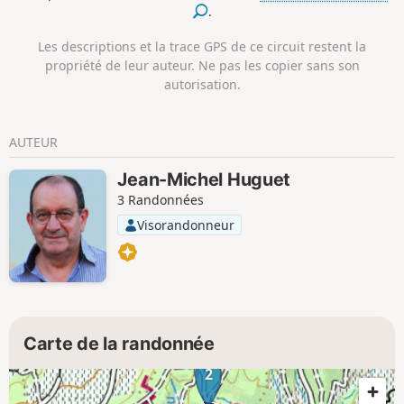
.
vallées de l'Aygues et du Rhône à
l'ouest. Entouré des vignobles des
Les descriptions et la trace GPS de ce circuit restent la
réputés Côtes du Rhône, il est aussi
propriété de leur auteur. Ne pas les copier sans son
renommé pour son vin AOC "Cairanne".
autorisation.
De vignobles en sous-bois, de sentiers
en pistes forestières, cette randonnée
vous entraîne jusqu'à la Croix du Serre
AUTEUR
de la Garde où vous attend un
panorama à 360°.
Jean-Michel Huguet
3 Randonnées
Visorandonneur
Carte de la randonnée
2