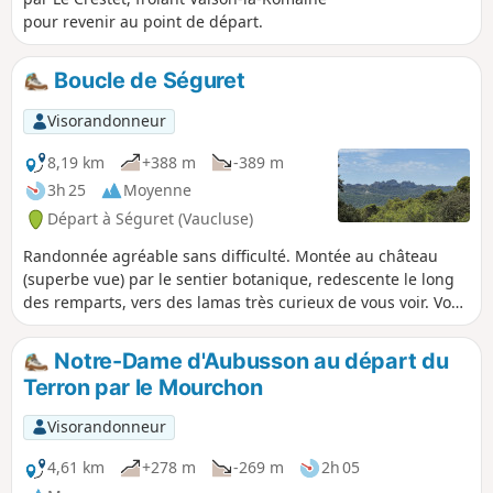
pour revenir au point de départ.
Boucle de Séguret
Visorandonneur
8,19 km
+388 m
-389 m
3h 25
Moyenne
Départ à Séguret (Vaucluse)
Randonnée agréable sans difficulté. Montée au château
(superbe vue) par le sentier botanique, redescente le long
des remparts, vers des lamas très curieux de vous voir. Vous
profiterez de la forêt très agréable en été. Retour par le très
joli village de Séguret.
Notre-Dame d'Aubusson au départ du
Terron par le Mourchon
Visorandonneur
4,61 km
+278 m
-269 m
2h 05