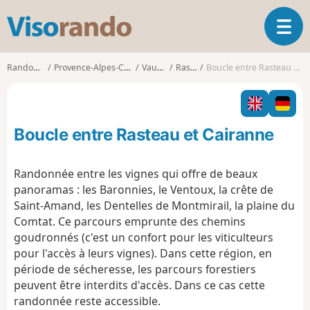
V
O
i
u
s
v
o
Randonnées
Provence-Alpes-Côte d'Azur
Vaucluse
Rasteau
Boucle entre Rasteau et Cairanne
r
r
i
a
r
n
l
d
Boucle entre Rasteau et Cairanne
a
o
n
a
Randonnée entre les vignes qui offre de beaux
v
panoramas : les Baronnies, le Ventoux, la crête de
i
Saint-Amand, les Dentelles de Montmirail, la plaine du
g
Comtat. Ce parcours emprunte des chemins
a
t
goudronnés (c'est un confort pour les viticulteurs
i
pour l'accès à leurs vignes). Dans cette région, en
o
période de sécheresse, les parcours forestiers
n
peuvent être interdits d'accès. Dans ce cas cette
randonnée reste accessible.