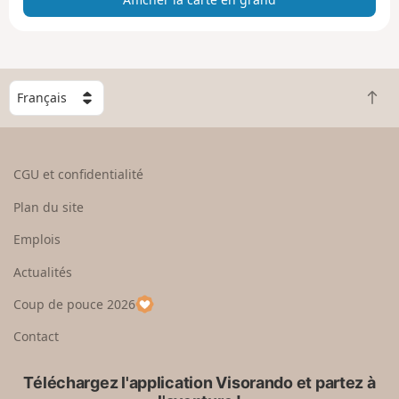
e
e
n
g
C
r
R
h
a
e
o
n
t
i
d
o
s
CGU et confidentialité
u
i
r
s
Plan du site
e
s
n
e
Emplois
h
z
Actualités
a
u
u
n
Coup de pouce 2026
t
p
a
Contact
y
s
Téléchargez l'application Visorando et partez à