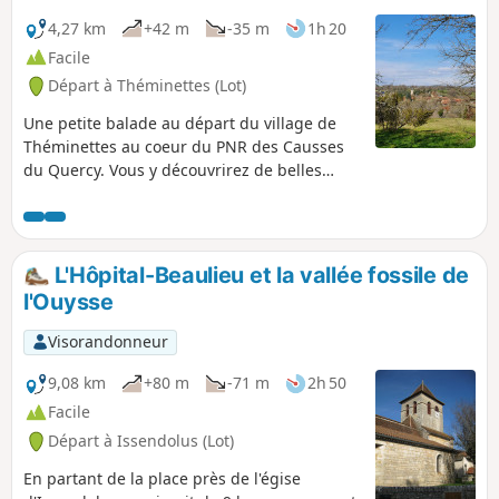
4,27 km
+42 m
-35 m
1h 20
Facile
Départ à Théminettes (Lot)
Une petite balade au départ du village de
Théminettes au coeur du PNR des Causses
du Quercy. Vous y découvrirez de belles
cabanes de pierres sèches, d'imposants
murets, la fameuse perte du Francès (après
un parcours souterrain mouvementé ses
eaux réapparaissent à Cabouy, près de
L'Hôpital-Beaulieu et la vallée fossile de
Rocamadour, avant de se jeter dans la
l'Ouysse
Dordogne à Lacave) et le village de
Théminettes.
Visorandonneur
9,08 km
+80 m
-71 m
2h 50
Facile
Départ à Issendolus (Lot)
En partant de la place près de l'égise