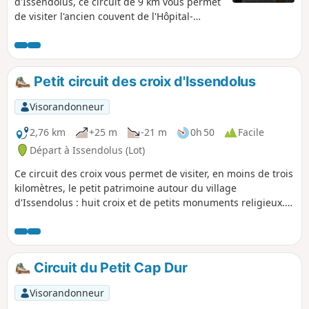
d'Issendolus, ce circuit de 9 km vous permet
de visiter l'ancien couvent de l'Hôpital-
Beaulieu. Vous suivrez sur des chemins
ombragés dans la grande vallée sèche de
l'Ouysse qui maintenant se perd sous terre à
Thémines. Ce circuits emprunte de petites
Petit circuit des croix d'Issendolus
routes et des chemins publics.
Visorandonneur
2,76 km
+25 m
-21 m
0h 50
Facile
Départ à Issendolus (Lot)
Ce circuit des croix vous permet de visiter, en moins de trois
kilomètres, le petit patrimoine autour du village
d'Issendolus : huit croix et de petits monuments religieux.
Chaque croix se situe à un carrefour, et servait à se repérer.
Elle avait, en plus, un usage religieux. On raconte que les
sorcières, appelées dans le Quercy "fachilieras", se
réunissaient à la croisée des chemins, les jours de sabbat,
Circuit du Petit Cap Dur
pour y célébrer une messe diabolique avec un prêtre
démoniaque. Les croix auraient été plantées là pour les
Visorandonneur
éloigner. Cela nous renvoie à une époque où la femme, libre