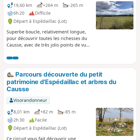
19,60 km
+264 m
-265 m
6h 20
Difficile
Départ à Espédaillac (Lot)
Superbe boucle, relativement longue,
pour découvrir toutes les richesses du
Causse, avec de très jolis points de vue.
Ce parcours a été fléché avec des
panneaux représentant un randonneur
dans une Flèche Rouge.
Parcours découverte du petit
patrimoine d'Espédaillac et arbres du
Causse
Visorandonneur
8,01 km
+82 m
-85 m
2h 30
Facile
Départ à Espédaillac (Lot)
Ce circuit vous fait découvrir une