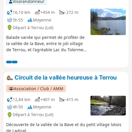
Visorandonneur
16,10 km
+454 m
-272 m
5h 55
Moyenne
Départ à Terrou (Lot)
Balade variée qui permet de profiter de
la vallée de la Bave, entre le joli village
de Terrou, et l'agréable Lac du Tolerme,
en passant par de belles forêts et
quelques pâturages.
Circuit de la vallée heureuse à Terrou
Association / Club / AMM
12,84 km
+407 m
-415 m
4h 50
Moyenne
Départ à Terrou (Lot)
Découverte de la vallée de la Bave et du petit village lotois
de Ladirat.