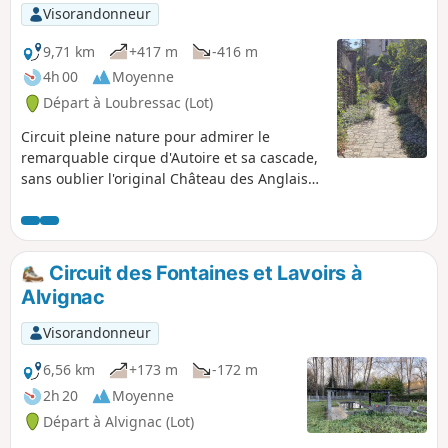
Visorandonneur
9,71 km
+417 m
-416 m
4h 00
Moyenne
Départ à Loubressac (Lot)
Circuit pleine nature pour admirer le
remarquable cirque d'Autoire et sa cascade,
sans oublier l'original Château des Anglais
niché dans la falaise.
Circuit des Fontaines et Lavoirs à
Alvignac
Visorandonneur
6,56 km
+173 m
-172 m
2h 20
Moyenne
Départ à Alvignac (Lot)