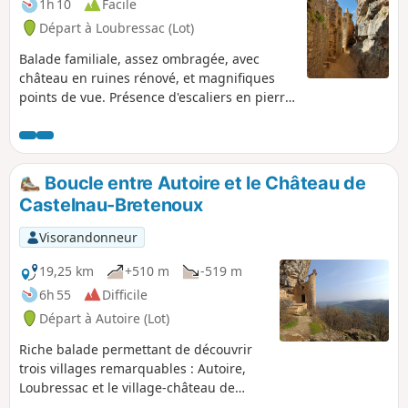
1h 10
Facile
Départ à Loubressac (Lot)
Balade familiale, assez ombragée, avec
château en ruines rénové, et magnifiques
points de vue. Présence d'escaliers en pierre
ou métalliques à certains endroits. Balade
facile, mais un peu proche du bord de la
falaise parfois.
Boucle entre Autoire et le Château de
Castelnau-Bretenoux
Visorandonneur
19,25 km
+510 m
-519 m
6h 55
Difficile
Départ à Autoire (Lot)
Riche balade permettant de découvrir
trois villages remarquables : Autoire,
Loubressac et le village-château de
Castelnau-Bretenoux. La cascade