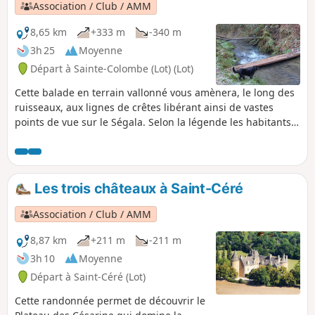
Association / Club / AMM
8,65 km
+333 m
-340 m
3h 25
Moyenne
Départ à Sainte-Colombe (Lot) (Lot)
Cette balade en terrain vallonné vous amènera, le long des
ruisseaux, aux lignes de crêtes libérant ainsi de vastes
points de vue sur le Ségala. Selon la légende les habitants
ne savaient où construire l'église. Le maçon par dépit jeta le
marteau dans le ciel. Une colombe l'attrapa en vol puis le
laissa tomber. La réponse était donc venue du ciel. L'image
de la colombe a souvent été reprise par la commune, elle
Les trois châteaux à Saint-Céré
apparaît sur les vitraux portant un rameau ainsi que sur les
angles du clocher.
Association / Club / AMM
8,87 km
+211 m
-211 m
3h 10
Moyenne
Départ à Saint-Céré (Lot)
Cette randonnée permet de découvrir le