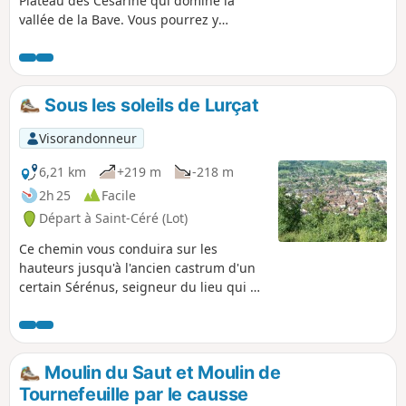
Plateau des Césarine qui domine la
vallée de la Bave. Vous pourrez y
admirer Saint-Céré et ses 3 châteaux :
Les Tours de Saint-Laurent, Castelnau-
Bretenoux et Montal. Vous marcherez
entre Causse calcaire et Ségala, terre de
Sous les soleils de Lurçat
châtaigniers.
Visorandonneur
6,21 km
+219 m
-218 m
2h 25
Facile
Départ à Saint-Céré (Lot)
Ce chemin vous conduira sur les
hauteurs jusqu'à l'ancien castrum d'un
certain Sérénus, seigneur du lieu qui a
donné son nom à la ville qui s'est
développé à ses pieds : Saint-Céré
Moulin du Saut et Moulin de
Tournefeuille par le causse