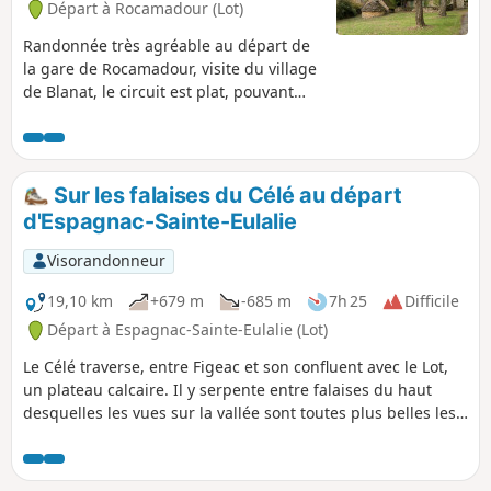
Départ à Rocamadour (Lot)
Randonnée très agréable au départ de
la gare de Rocamadour, visite du village
de Blanat, le circuit est plat, pouvant
être fait avec des enfants, la moitié du
circuit se trouve ombragé.
Sur les falaises du Célé au départ
d'Espagnac-Sainte-Eulalie
Visorandonneur
19,10 km
+679 m
-685 m
7h 25
Difficile
Départ à Espagnac-Sainte-Eulalie (Lot)
Le Célé traverse, entre Figeac et son confluent avec le Lot,
un plateau calcaire. Il y serpente entre falaises du haut
desquelles les vues sur la vallée sont toutes plus belles les
unes que les autres. C'est une partie du cours de la rivière
que cette randonnée propose de suivre. Le dénivelé de
cette balade ravira les plus sportifs, mais elle est aussi