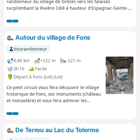
randonneur du village de Grèzes vers les falaises
surplombant la Rivière Célé à hauteur d'Espagnac-Sainte-
Eulalie. Elle remonte ensuite vers le Nord au menhir de
Bélinac (l'un des rares menhirs du département) pour
rejoindre le village de Livernon puis Grèzes. Elle se déroule
très majoritairement sur de larges chemins de causse,
Autour du village de Fons
bordés de murets revêtus de mousse et sous la couverture
des chênes.
Visorandonneur
8,80 km
+222 m
-221 m
3h 10
Facile
Départ à Fons (Lot) (Lot)
Ce petit circuit vous fera découvrir le village
historique de Fons, ses monuments (château
et monastère) et vous fera admirer les
paysages par des chemins de crêtes sur plus
de la moitié du parcours. Vous apercevrez
les tours de Cardaillac et surplomberez le
village de Fourmagnac. Il emprunte des
De Terrou au Lac du Tolerme
petites routes et des chemins publics.