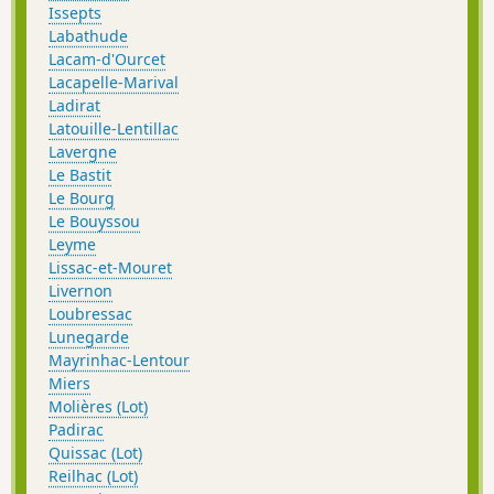
Issepts
Labathude
Lacam-d'Ourcet
Lacapelle-Marival
Ladirat
Latouille-Lentillac
Lavergne
Le Bastit
Le Bourg
Le Bouyssou
Leyme
Lissac-et-Mouret
Livernon
Loubressac
Lunegarde
Mayrinhac-Lentour
Miers
Molières (Lot)
Padirac
Quissac (Lot)
Reilhac (Lot)