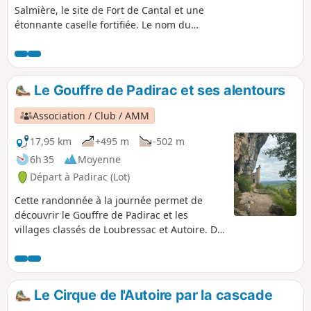
Salmière, le site de Fort de Cantal et une
étonnante caselle fortifiée. Le nom du
village d’Alvignac vient du nom d’un
homme nommé Alvinius, vivant à
l’époque gallo-romaine, auquel a été
ajouté le suffixe de possession «acum».
Le Gouffre de Padirac et ses alentours
Association / Club / AMM
17,95 km
+495 m
-502 m
6h 35
Moyenne
Départ à Padirac (Lot)
Cette randonnée à la journée permet de
découvrir le Gouffre de Padirac et les
villages classés de Loubressac et Autoire. Du
promontoire on jouit d'une splendide vue
sur la vallée.
Le Cirque de l'Autoire par la cascade