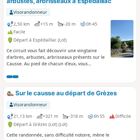
arbustes, arbrisseaux à Espédaillac
Visorandonneur
2,50 km
+15 m
-20 m
0h 45
Facile
Départ à Espédaillac (Lot)
Ce circuit vous fait découvrir une vingtaine
d'arbres, arbustes, arbrisseaux présents sur le
Causse. Au pied de chacun d'eux, vous
trouverez un panneau sur lequel le nom de
l'arbre est indiqué. Vous trouverez également
un QRcode que vous pourrez flasher à l'aide de
votre Smartphone. Voir chapitre Infos
Sur le causse au départ de Grèzes
pratiques.
Visorandonneur
21,13 km
+321 m
-318 m
6h 55
Difficile
Départ à Grèzes (Lot) (Lot)
Cette randonnée, sans difficulté notoire, mène le