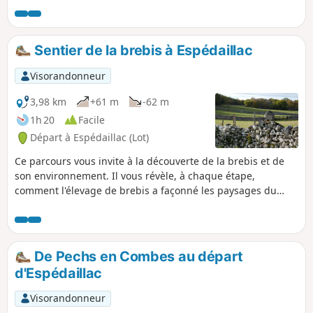
d'Autoire est un autre site à visiter
absolument. Le crochet par le Château
des Anglais mérite aussi le détour.
Sentier de la brebis à Espédaillac
Beaucoup de paysages variés, du
causse calcaire et ses falaises, à la
Visorandonneur
vallée encaissée de l'Autoire, en passant
par la large plaine de la Bave, paysages
3,98 km
+61 m
-62 m
parsemés de manoirs et d'architecture
1h 20
Facile
traditionnelle de grand intérêt.
Départ à Espédaillac (Lot)
Ce parcours vous invite à la découverte de la brebis et de
son environnement. Il vous révèle, à chaque étape,
comment l'élevage de brebis a façonné les paysages du
causse.
De Pechs en Combes au départ
d'Espédaillac
Visorandonneur