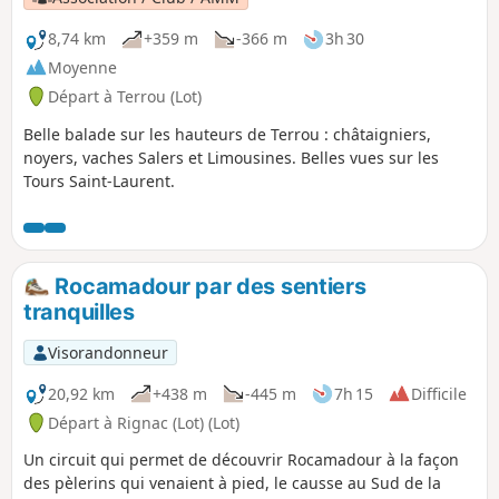
8,74 km
+359 m
-366 m
3h 30
Moyenne
Départ à Terrou (Lot)
Belle balade sur les hauteurs de Terrou : châtaigniers,
noyers, vaches Salers et Limousines. Belles vues sur les
Tours Saint-Laurent.
Rocamadour par des sentiers
tranquilles
Visorandonneur
20,92 km
+438 m
-445 m
7h 15
Difficile
Départ à Rignac (Lot) (Lot)
Un circuit qui permet de découvrir Rocamadour à la façon
des pèlerins qui venaient à pied, le causse au Sud de la