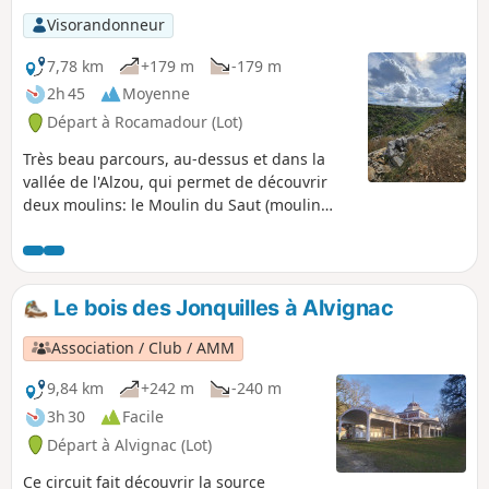
Visorandonneur
7,78 km
+179 m
-179 m
2h 45
Moyenne
Départ à Rocamadour (Lot)
Très beau parcours, au-dessus et dans la
vallée de l'Alzou, qui permet de découvrir
deux moulins: le Moulin du Saut (moulin
fortifié du 12ème siècle) ainsi que le Moulin
de Tournefeuille.
Le bois des Jonquilles à Alvignac
Association / Club / AMM
9,84 km
+242 m
-240 m
3h 30
Facile
Départ à Alvignac (Lot)
Ce circuit fait découvrir la source