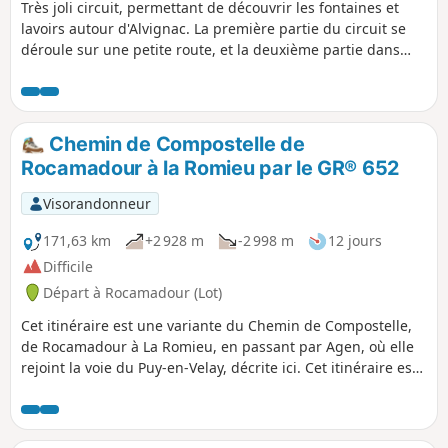
Très joli circuit, permettant de découvrir les fontaines et
lavoirs autour d'Alvignac. La première partie du circuit se
déroule sur une petite route, et la deuxième partie dans
des chemins et sous-bois.
Chemin de Compostelle de
Rocamadour à la Romieu par le GR® 652
Visorandonneur
171,63 km
+2 928 m
-2 998 m
12 jours
Difficile
Départ à Rocamadour (Lot)
Cet itinéraire est une variante du Chemin de Compostelle,
de Rocamadour à La Romieu, en passant par Agen, où elle
rejoint la voie du Puy-en-Velay, décrite ici. Cet itinéraire est
très peu fréquenté, car la plupart des pélerins ou
randonneurs passant par Rocamadour préfèrent rejoindre
Cahors par le GR® 46. Attention, pour cette raison, les gîtes