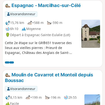
facilement scindable en deux pour plaire à tout le monde.
Espagnac - Marcilhac-sur-Célé
Visorandonneur
15,76 km
+588 m
-590 m
6h 10
Moyenne
Départ à Espagnac-Sainte-Eulalie (Lot)
Cette 2e étape sur le GR®651 traverse des
lieux aux vieilles pierres : Prieuré de
Espagnac, Château des Anglais de Saint-
Sulpice, maisons troglodytes, caselles de
Marcilhac. C'est aussi l'opportunité de vues
magnifiques sur la vallée du Célé à partir du
sentier en balcon sur le plateau. Une étape
Moulin de Cavarrot et Monteil depuis
qui permet aussi de découvrir le causse et
Boussac
son maillage de murets de pierres, témoins
d'une activité agricole intense dans le passé.
Visorandonneur
8,15 km
+199 m
-196 m
2h 55
Facile