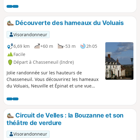
Découverte des hameaux du Voluais
Visorandonneur
6,69 km
+60 m
-53 m
2h 05
Facile
Départ à Chasseneuil (Indre)
Jolie randonnée sur les hauteurs de
Chasseneuil. Vous découvrirez les hameaux
du Voluais, Neuville et Épinat et une vue
magnifique sur les vallées du Bouzanteuil et
de la Creuse.
Circuit de Velles : la Bouzanne et son
théâtre de verdure
Visorandonneur