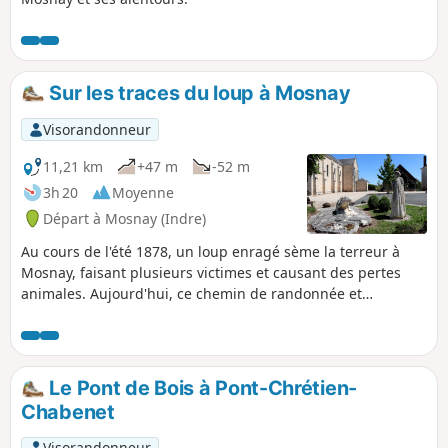
Sur les traces du loup à Mosnay
Visorandonneur
11,21 km
+47 m
-52 m
3h 20
Moyenne
Départ à Mosnay (Indre)
Au cours de l'été 1878, un loup enragé sème la terreur à
Mosnay, faisant plusieurs victimes et causant des pertes
animales. Aujourd'hui, ce chemin de randonnée et
plusieurs statues de loup retracent cette histoire.
Le Pont de Bois à Pont-Chrétien-
Chabenet
Visorandonneur