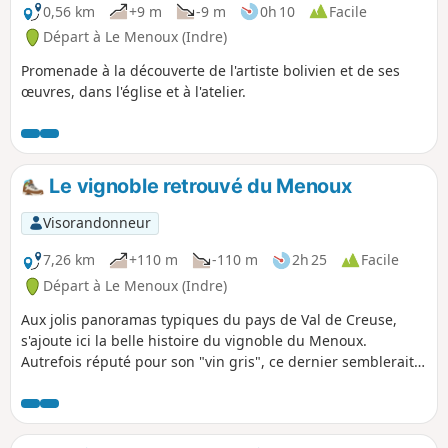
0,56 km
+9 m
-9 m
0h 10
Facile
Départ à Le Menoux (Indre)
Promenade à la découverte de l'artiste bolivien et de ses
œuvres, dans l'église et à l'atelier.
Le vignoble retrouvé du Menoux
Visorandonneur
7,26 km
+110 m
-110 m
2h 25
Facile
Départ à Le Menoux (Indre)
Aux jolis panoramas typiques du pays de Val de Creuse,
s'ajoute ici la belle histoire du vignoble du Menoux.
Autrefois réputé pour son "vin gris", ce dernier semblerait
renaître grâce au travail de quelques passionnés.