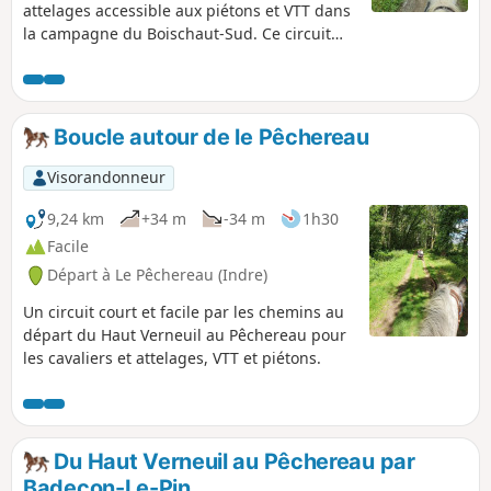
attelages accessible aux piétons et VTT dans
la campagne du Boischaut-Sud. Ce circuit
fait partie d'un ensemble pour randonner en
étoile autour du Haut Verneuil au Pêchereau
ou peut bien-sûr, être effectué seul.
Boucle autour de le Pêchereau
Visorandonneur
9,24 km
+34 m
-34 m
1h30
Facile
Départ à Le Pêchereau (Indre)
Un circuit court et facile par les chemins au
départ du Haut Verneuil au Pêchereau pour
les cavaliers et attelages, VTT et piétons.
Du Haut Verneuil au Pêchereau par
Badecon-Le-Pin