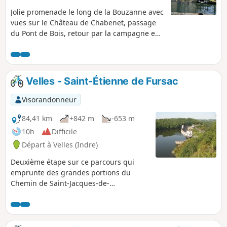
Jolie promenade le long de la Bouzanne avec
vues sur le Château de Chabenet, passage
du Pont de Bois, retour par la campagne en
longeant le bois de Chabenet. Balisage
Jaune.
Velles - Saint-Étienne de Fursac
Visorandonneur
84,41 km
+842 m
-653 m
10h
Difficile
Départ à Velles (Indre)
Deuxième étape sur ce parcours qui
emprunte des grandes portions du
Chemin de Saint-Jacques-de-
Compostelle, GR®654, parsemé du
témoignage des pèlerins.