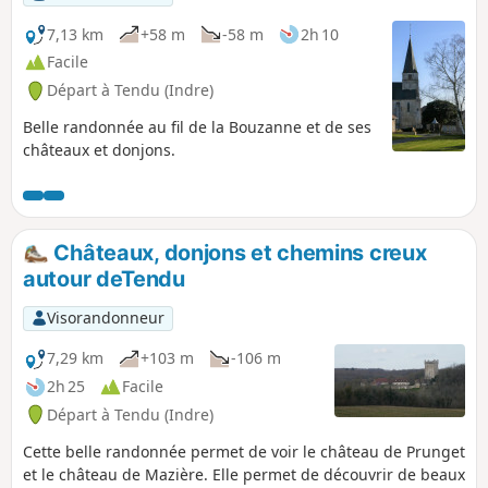
7,13 km
+58 m
-58 m
2h 10
Facile
Départ à Tendu (Indre)
Belle randonnée au fil de la Bouzanne et de ses
châteaux et donjons.
Châteaux, donjons et chemins creux
autour deTendu
Visorandonneur
7,29 km
+103 m
-106 m
2h 25
Facile
Départ à Tendu (Indre)
Cette belle randonnée permet de voir le château de Prunget
et le château de Mazière. Elle permet de découvrir de beaux