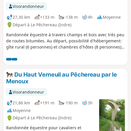
Pêchereau ou peut bien sûr, être effectué
Visorandonneur
seul.
27,30 km
+133 m
-138 m
4h
Moyenne
Départ à Le Pêchereau (Indre)
Randonnée équestre à travers champs et bois avec très peu
de routes bitumées. Au départ, possibilité d'hébergement:
gîte rural (6 personnes) et chambres d'hôtes (8 personnes).
Pension pour chevaux (au pré).
Du Haut Verneuil au Pêchereau par le
Menoux
Visorandonneur
21,86 km
+191 m
-190 m
3h
Moyenne
Départ à Le Pêchereau (Indre)
Randonnée équestre pour cavaliers et