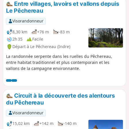
Entre villages, lavoirs et vallons depuis
Le Pêchereau
Visorandonneur
8,30 km
+76 m
-83 m
2h 35
Facile
Départ à Le Pêchereau (Indre)
La randonnée serpente dans les ruelles du Pêchereau,
entre habitat traditionnel et plus contemporain et les
vallons de la campagne environnante.
Circuit à la découverte des alentours
du Pêchereau
Visorandonneur
15,02 km
+142 m
-140 m