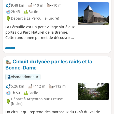
9,48 km
+10 m
-10 m
2h 45
Facile
Départ à La Pérouille (Indre)
La Pérouille est un petit village situé aux
portes du Parc Naturel de la Brenne.
Cette randonnée permet de découvrir la
campagne environnante à partir de
l’Étang communal de la Roche.
Circuit du lycée par les raids et la
Bonne-Dame
Visorandonneur
5,26 km
+112 m
-112 m
1h 50
Facile
Départ à Argenton-sur-Creuse
(Indre)
Un circuit qui reprend des morceaux du GR® du Val de