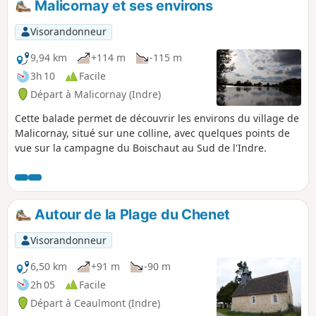
Malicornay et ses environs
Visorandonneur
9,94 km
+114 m
-115 m
3h 10
Facile
Départ à Malicornay (Indre)
Cette balade permet de découvrir les environs du village de
Malicornay, situé sur une colline, avec quelques points de
vue sur la campagne du Boischaut au Sud de l'Indre.
Autour de la Plage du Chenet
Visorandonneur
6,50 km
+91 m
-90 m
2h 05
Facile
Départ à Ceaulmont (Indre)