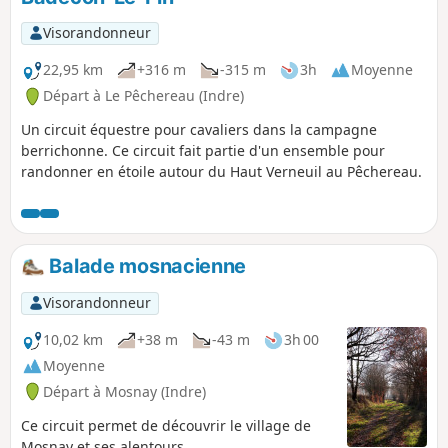
Visorandonneur
22,95 km
+316 m
-315 m
3h
Moyenne
Départ à Le Pêchereau (Indre)
Un circuit équestre pour cavaliers dans la campagne
berrichonne. Ce circuit fait partie d'un ensemble pour
randonner en étoile autour du Haut Verneuil au Pêchereau.
Balade mosnacienne
Visorandonneur
10,02 km
+38 m
-43 m
3h 00
Moyenne
Départ à Mosnay (Indre)
Ce circuit permet de découvrir le village de
Mosnay et ses alentours.