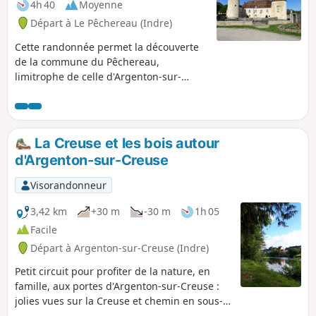
4h 40
Moyenne
Départ à Le Pêchereau (Indre)
Cette randonnée permet la découverte
de la commune du Pêchereau,
limitrophe de celle d'Argenton-sur-
Creuse. Partant de l'ancienne mairie,
elle nous amène à la nouvelle installée
dans le beau Château de Courbat puis
nous fait longer la Creuse, nous
La Creuse et les bois autour
emmène dans les hauteurs
d'Argenton-sur-Creuse
surplombant la vallée, traverse bois et
prairies et finit par le Grand Pêchereau,
Visorandonneur
quartier dominant de la commune.
3,42 km
+30 m
-30 m
1h 05
Facile
Départ à Argenton-sur-Creuse (Indre)
Petit circuit pour profiter de la nature, en
famille, aux portes d'Argenton-sur-Creuse :
jolies vues sur la Creuse et chemin en sous-
bois très agréable, surtout l'été.