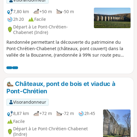
7,80 km
+50 m
-50 m
2h 20
Facile
Départ à Le Pont-Chrétien-
Chabenet (Indre)
Randonnée permettant la découverte du patrimoine du
Pont-Chrétien-Chabenet (châteaux, pont couvert) dans la
vallée de la Bouzanne, (randonnée à 99% sur route peu
fréquentée).
Châteaux, pont de bois et viaduc à
Pont-Chrétien
Visorandonneur
8,87 km
+72 m
-72 m
2h 45
Facile
Départ à Le Pont-Chrétien-Chabenet
(Indre)