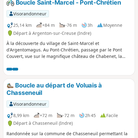
Boucle Saint-Marcel - Pont-Chrétien
Visorandonneur
25,14 km
+84 m
-76 m
3h
Moyenne
Départ à Argenton-sur-Creuse (Indre)
À la découverte du village de Saint-Marcel et
d'Argentomagus. Au Pont-Chrétien, passage par le Pont
Couvert, vue sur le magnifique château de Chabenet, la
Bouzane, le château du Pont-Chrétien, la Creuse, la voie
verte...
Boucle au départ de Voluais à
Chasseneuil
Visorandonneur
8,99 km
+72 m
-72 m
2h 45
Facile
Départ à Chasseneuil (Indre)
Randonnée sur la commune de Chasseneuil permettant la