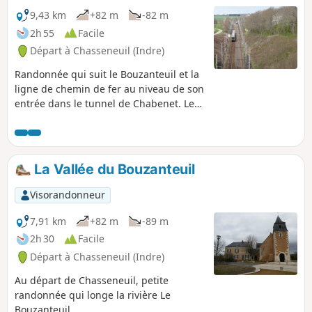
9,43 km
+82 m
-82 m
2h 55
Facile
Départ à Chasseneuil (Indre)
Randonnée qui suit le Bouzanteuil et la
ligne de chemin de fer au niveau de son
entrée dans le tunnel de Chabenet. Le
départ se fait sur la place de l'église de
Chasseneuil.
La Vallée du Bouzanteuil
Visorandonneur
7,91 km
+82 m
-89 m
2h 30
Facile
Départ à Chasseneuil (Indre)
Au départ de Chasseneuil, petite
randonnée qui longe la rivière Le
Bouzanteuil.