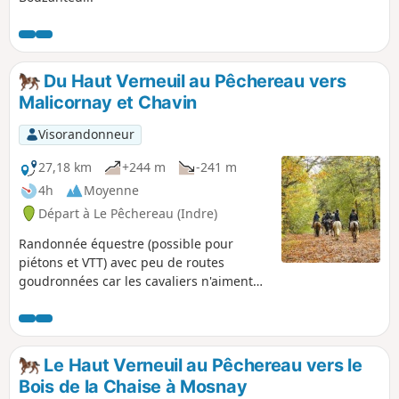
Du Haut Verneuil au Pêchereau vers
Malicornay et Chavin
Visorandonneur
27,18 km
+244 m
-241 m
4h
Moyenne
Départ à Le Pêchereau (Indre)
Randonnée équestre (possible pour
piétons et VTT) avec peu de routes
goudronnées car les cavaliers n'aiment
pas cela. Déviations prévues pour les
attelages aux (16), (18) et (24) . Pour ces
déviations, suivre le descriptif car le tracé
n'apparaît pas sur la carte. Ce circuit fait
Le Haut Verneuil au Pêchereau vers le
partie d'un ensemble pour randonner en
Bois de la Chaise à Mosnay
étoile autour du Haut Verneuil au