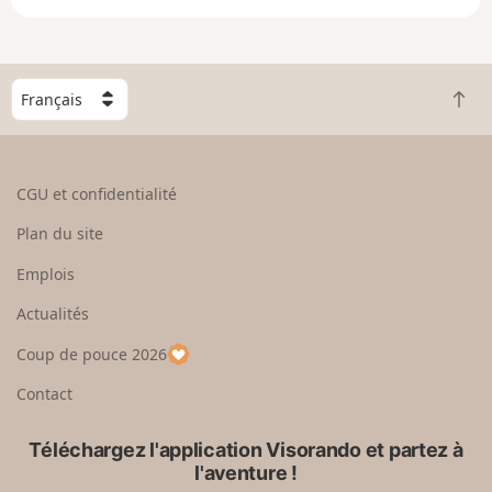
e
e
n
g
C
r
R
h
a
e
o
n
t
i
d
o
s
CGU et confidentialité
u
i
r
s
Plan du site
e
s
n
e
Emplois
h
z
Actualités
a
u
u
n
Coup de pouce 2026
t
p
a
Contact
y
s
Téléchargez l'application Visorando et partez à
l'aventure !