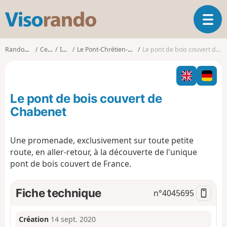
V
O
i
u
s
v
o
Randonnées
Centre
Indre
Le Pont-Chrétien-Chabenet
Le pont de bois couvert de Chabenet
r
r
i
a
r
n
l
d
Le pont de bois couvert de
a
o
n
Chabenet
a
v
Une promenade, exclusivement sur toute petite
i
route, en aller-retour, à la découverte de l'unique
g
a
pont de bois couvert de France.
t
i
Fiche technique
n°
4045695
o
n
Création
14 sept. 2020