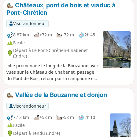
Châteaux, pont de bois et viaduc à
Pont-Chrétien
Visorandonneur
8,87 km
+72 m
-72 m
2h 45
Facile
Départ à Le Pont-Chrétien-Chabenet
(Indre)
Jolie promenade le long de la Bouzanne avec
vues sur le Château de Chabenet, passage
du Pont de Bois, retour par la campagne en
longeant le bois de Chabenet. Balisage
Jaune.
Vallée de la Bouzanne et donjon
Visorandonneur
7,13 km
+58 m
-58 m
2h 10
Facile
Départ à Tendu (Indre)