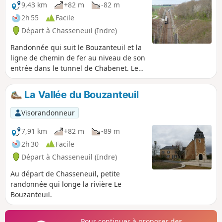
9,43 km
+82 m
-82 m
2h 55
Facile
Départ à Chasseneuil (Indre)
Randonnée qui suit le Bouzanteuil et la
ligne de chemin de fer au niveau de son
entrée dans le tunnel de Chabenet. Le
départ se fait sur la place de l'église de
Chasseneuil.
La Vallée du Bouzanteuil
Visorandonneur
7,91 km
+82 m
-89 m
2h 30
Facile
Départ à Chasseneuil (Indre)
Au départ de Chasseneuil, petite
randonnée qui longe la rivière Le
Bouzanteuil.
Pour continuer à proposer des