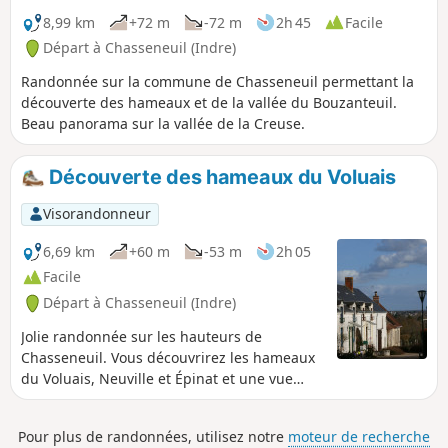
8,99 km
+72 m
-72 m
2h 45
Facile
Départ à Chasseneuil (Indre)
Randonnée sur la commune de Chasseneuil permettant la
découverte des hameaux et de la vallée du Bouzanteuil.
Beau panorama sur la vallée de la Creuse.
Découverte des hameaux du Voluais
Visorandonneur
6,69 km
+60 m
-53 m
2h 05
Facile
Départ à Chasseneuil (Indre)
Jolie randonnée sur les hauteurs de
Chasseneuil. Vous découvrirez les hameaux
du Voluais, Neuville et Épinat et une vue
magnifique sur les vallées du Bouzanteuil et
de la Creuse.
Pour plus de randonnées, utilisez notre
moteur de recherche