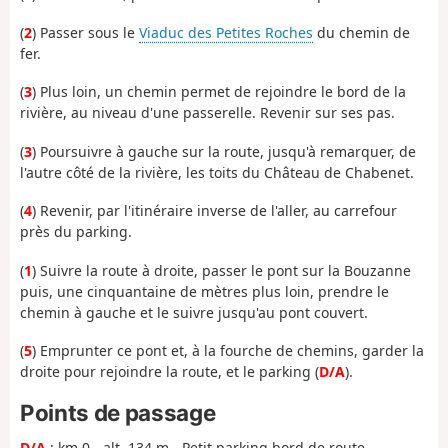
(
2
) Passer sous le
Viaduc des Petites Roches
du chemin de
fer.
(
3
) Plus loin, un chemin permet de rejoindre le bord de la
rivière, au niveau d'une passerelle. Revenir sur ses pas.
(
3
) Poursuivre à gauche sur la route, jusqu'à remarquer, de
l'autre côté de la rivière, les toits du Château de Chabenet.
(
4
) Revenir, par l'itinéraire inverse de l'aller, au carrefour
près du parking.
(
1
) Suivre la route à droite, passer le pont sur la Bouzanne
puis, une cinquantaine de mètres plus loin, prendre le
chemin à gauche et le suivre jusqu'au pont couvert.
(
5
) Emprunter ce pont et, à la fourche de chemins, garder la
droite pour rejoindre la route, et le parking (
D/A
).
Points de passage
D/A
: km 0 - alt. 134 m - Petit parking bord de route