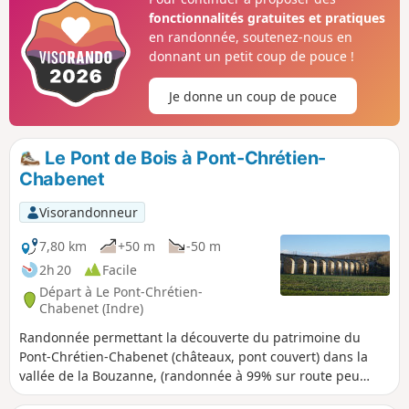
fonctionnalités gratuites et pratiques
en randonnée, soutenez-nous en
donnant un petit coup de pouce !
Je donne un coup de pouce
Le Pont de Bois à Pont-Chrétien-
Chabenet
Visorandonneur
7,80 km
+50 m
-50 m
2h 20
Facile
Départ à Le Pont-Chrétien-
Chabenet (Indre)
Randonnée permettant la découverte du patrimoine du
Pont-Chrétien-Chabenet (châteaux, pont couvert) dans la
vallée de la Bouzanne, (randonnée à 99% sur route peu
fréquentée).