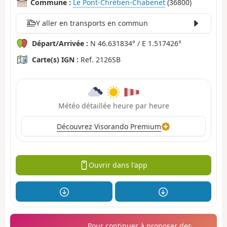
Commune :
Le Pont-Chrétien-Chabenet
(36800)
Y aller en transports en commun
Départ/Arrivée :
N 46.631834° / E 1.517426°
Carte(s) IGN :
Ref. 2126SB
Météo détaillée heure par heure
Découvrez Visorando Premium
Ouvrir dans l'app
Pour continuer à proposer des