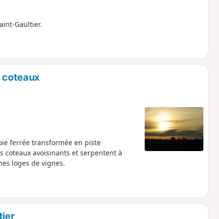
int-Gaultier.
x coteaux
ie ferrée transformée en piste
s coteaux avoisinants et serpentent à
nes loges de vignes.
tier