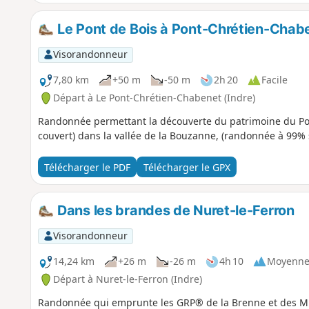
Le Pont de Bois à Pont-Chrétien-Chab
Visorandonneur
7,80 km
+50 m
-50 m
2h 20
Facile
Départ à Le Pont-Chrétien-Chabenet (Indre)
Randonnée permettant la découverte du patrimoine du Po
couvert) dans la vallée de la Bouzanne, (randonnée à 99% 
Télécharger le PDF
Télécharger le GPX
Dans les brandes de Nuret-le-Ferron
Visorandonneur
14,24 km
+26 m
-26 m
4h 10
Moyenn
Départ à Nuret-le-Ferron (Indre)
Randonnée qui emprunte les GRP® de la Brenne et des Mi