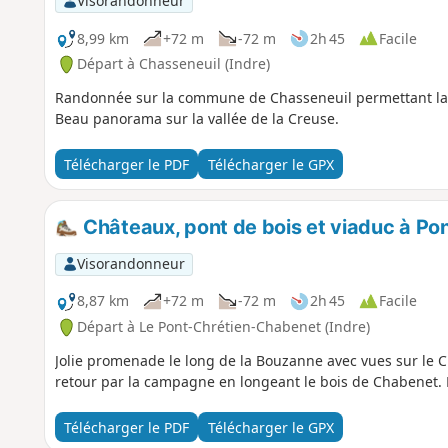
Visorandonneur
8,99 km
+72 m
-72 m
2h 45
Facile
Départ à Chasseneuil (Indre)
Randonnée sur la commune de Chasseneuil permettant la 
Beau panorama sur la vallée de la Creuse.
Télécharger le PDF
Télécharger le GPX
Châteaux, pont de bois et viaduc à Po
Visorandonneur
8,87 km
+72 m
-72 m
2h 45
Facile
Départ à Le Pont-Chrétien-Chabenet (Indre)
Jolie promenade le long de la Bouzanne avec vues sur le 
retour par la campagne en longeant le bois de Chabenet. 
Télécharger le PDF
Télécharger le GPX