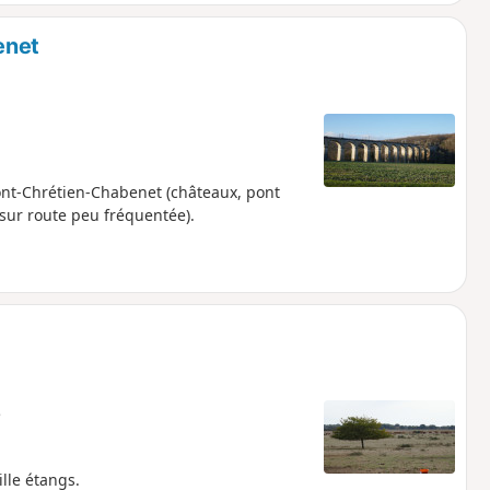
enet
nt-Chrétien-Chabenet (châteaux, pont
sur route peu fréquentée).
e
lle étangs.