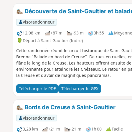
Découverte de Saint-Gaultier et balad
Visorandonneur
12,98 km
+87 m
-93 m
3h 55
Moyenn
Départ à Saint-Gaultier (Indre)
Cette randonnée réunit le circuit historique de Saint-Gault
Brenne "Balade en bord de Creuse". De rues en ruelles, on 
flâne le long de la Creuse. Les hauteurs offrent ensuite 
environnante pour atteindre les Chézeaux. Le retour en pa
la Creuse et d'avoir de magnifiques panoramas.
Télécharger le PDF
Télécharger le GPX
Bords de Creuse à Saint-Gaultier
Visorandonneur
3,28 km
+21 m
-21 m
1h 00
Facile