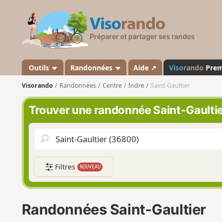
V
i
s
o
r
a
Outils
Randonnées
Aide ↗
Viso
rando
Pre
n
Visorando
Randonnées
Centre
Indre
Saint-Gaultier
d
o
Trouver une randonnée Saint-Gaulti
Filtres
NOUVEAU
Randonnées Saint-Gaultier