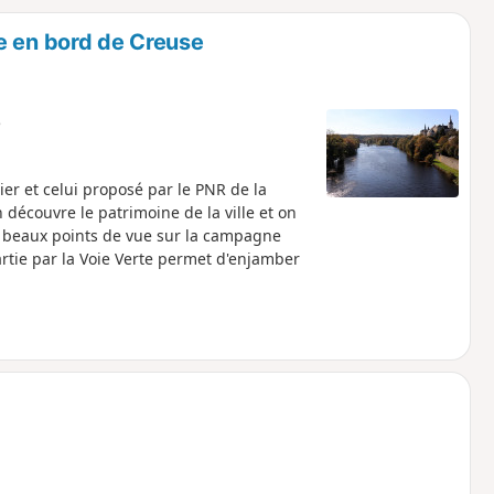
o
a
e en bord de Creuse
i
m
p
e
ier et celui proposé par le PNR de la
découvre le patrimoine de la ville et on
de beaux points de vue sur la campagne
rtie par la Voie Verte permet d'enjamber