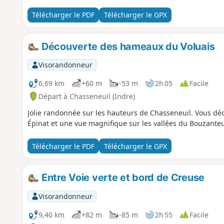
Télécharger le PDF
Télécharger le GPX
Découverte des hameaux du Voluais
Visorandonneur
6,69 km
+60 m
-53 m
2h 05
Facile
Départ à Chasseneuil (Indre)
Jolie randonnée sur les hauteurs de Chasseneuil. Vous déc
Épinat et une vue magnifique sur les vallées du Bouzanteui
Télécharger le PDF
Télécharger le GPX
Entre Voie verte et bord de Creuse
Visorandonneur
9,40 km
+82 m
-85 m
2h 55
Facile