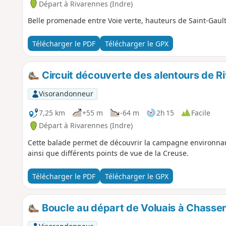
Départ à Rivarennes (Indre)
Belle promenade entre Voie verte, hauteurs de Saint-Gault
Télécharger le PDF
Télécharger le GPX
Circuit découverte des alentours de R
Visorandonneur
7,25 km
+55 m
-64 m
2h 15
Facile
Départ à Rivarennes (Indre)
Cette balade permet de découvrir la campagne environnan
ainsi que différents points de vue de la Creuse.
Télécharger le PDF
Télécharger le GPX
Boucle au départ de Voluais à Chassen