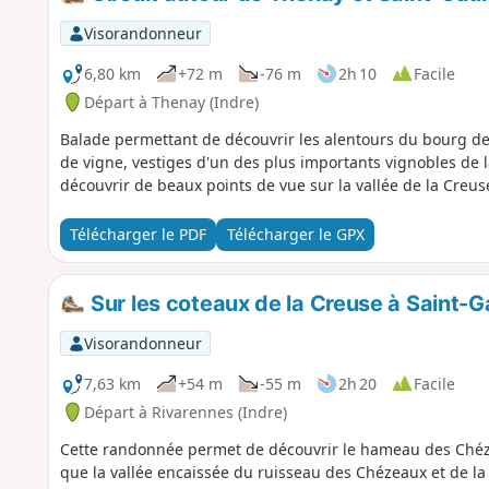
Visorandonneur
6,80 km
+72 m
-76 m
2h 10
Facile
Départ à Thenay (Indre)
Balade permettant de découvrir les alentours du bourg d
de vigne, vestiges d'un des plus importants vignobles de la
découvrir de beaux points de vue sur la vallée de la Creus
Télécharger le PDF
Télécharger le GPX
Sur les coteaux de la Creuse à Saint-Ga
Visorandonneur
7,63 km
+54 m
-55 m
2h 20
Facile
Départ à Rivarennes (Indre)
Cette randonnée permet de découvrir le hameau des Chéze
que la vallée encaissée du ruisseau des Chézeaux et de la