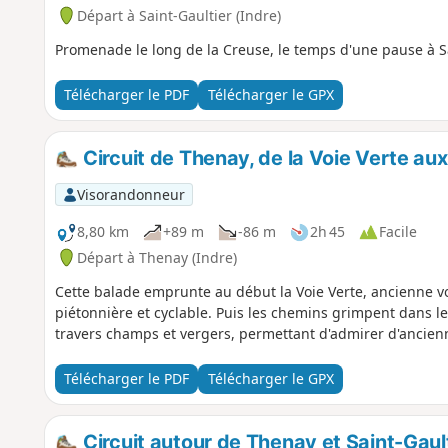
Départ à Saint-Gaultier (Indre)
Promenade le long de la Creuse, le temps d'une pause à Sa
Télécharger le PDF
Télécharger le GPX
Circuit de Thenay, de la Voie Verte au
Visorandonneur
8,80 km
+89 m
-86 m
2h 45
Facile
Départ à Thenay (Indre)
Cette balade emprunte au début la Voie Verte, ancienne vo
piétonnière et cyclable. Puis les chemins grimpent dans le
travers champs et vergers, permettant d'admirer d'ancien
Télécharger le PDF
Télécharger le GPX
Circuit autour de Thenay et Saint-Gaul