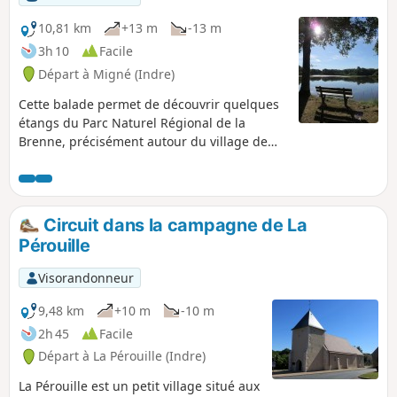
10,81 km
+13 m
-13 m
3h 10
Facile
Départ à Migné (Indre)
Cette balade permet de découvrir quelques
étangs du Parc Naturel Régional de la
Brenne, précisément autour du village de
Migné.
Circuit dans la campagne de La
Pérouille
Visorandonneur
9,48 km
+10 m
-10 m
2h 45
Facile
Départ à La Pérouille (Indre)
La Pérouille est un petit village situé aux