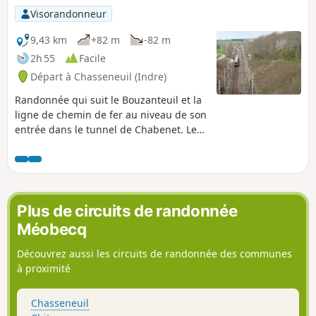
Visorandonneur
9,43 km
+82 m
-82 m
2h 55
Facile
Départ à Chasseneuil (Indre)
Randonnée qui suit le Bouzanteuil et la
ligne de chemin de fer au niveau de son
entrée dans le tunnel de Chabenet. Le
départ se fait sur la place de l'église de
Chasseneuil.
Plus de circuits de randonnée
Méobecq
Découvrez aussi les circuits de randonnée des communes
à proximité
Chasseneuil