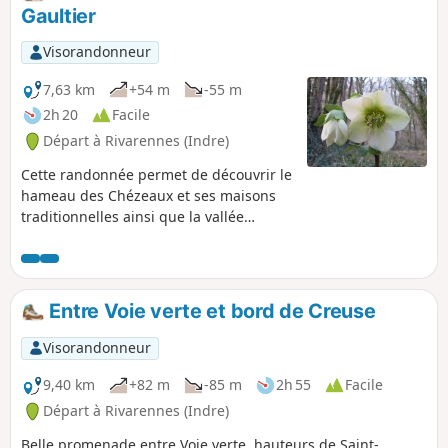
Gaultier
Visorandonneur
7,63 km
+54 m
-55 m
2h 20
Facile
Départ à Rivarennes (Indre)
Cette randonnée permet de découvrir le
hameau des Chézeaux et ses maisons
traditionnelles ainsi que la vallée
encaissée du ruisseau des Chézeaux et
de la Côte des Nobles.
Entre Voie verte et bord de Creuse
Visorandonneur
9,40 km
+82 m
-85 m
2h 55
Facile
Départ à Rivarennes (Indre)
Belle promenade entre Voie verte, hauteurs de Saint-