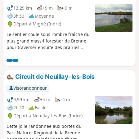
13,29 km
+9 m
-9 m
3h 50
Moyenne
Départ à Migné (Indre)
Le sentier coule sous l'ombre fraîche du
plus grand massif forestier de Brenne
pour traverser ensuite des prairies
fleuries parsemées de buttons et
d'étangs. Il s'agit là d'une balade
initiatique au pays des senteurs qui
déploie également son extraordinaire
Circuit de Neuillay-les-Bois
palette de couleurs !
Visorandonneur
9,99 km
+4 m
-4 m
2h 50
Facile
Départ à Neuillay-les-Bois (Indre)
Cette jolie randonnée aux portes du
Parc Naturel Régional de la Brenne