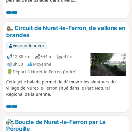
permet de se balader dans divers
paysages caractéristiques de cette
région : prairies, étangs et agréables
sous-bois.
Circuit de Nuret-le-Ferron, de vallons en
brandes
Visorandonneur
12,88 km
+44 m
-47 m
3h 50
Moyenne
Départ à Nuret-le-Ferron (Indre)
Cette jolie balade permet de découvrir les alentours du
village de Nuret-le-Ferron situé dans le Parc Naturel
Régional de la Brenne.
Boucle de Nuret-le-Ferron par La
Pérouille