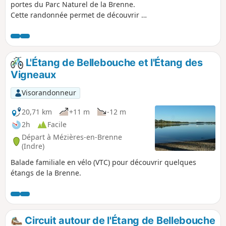
portes du Parc Naturel de la Brenne.
Cette randonnée permet de découvrir la
campagne environnante à partir de
l’Étang communal de la Roche.
L'Étang de Bellebouche et l'Étang des
Vigneaux
Visorandonneur
20,71 km
+11 m
-12 m
2h
Facile
Départ à Mézières-en-Brenne
(Indre)
Balade familiale en vélo (VTC) pour découvrir quelques
étangs de la Brenne.
Circuit autour de l'Étang de Bellebouche