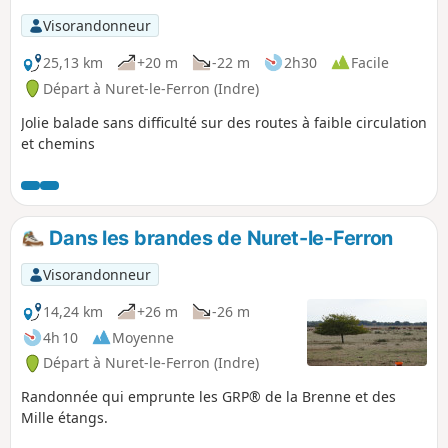
Visorandonneur
25,13 km
+20 m
-22 m
2h30
Facile
Départ à Nuret-le-Ferron (Indre)
Jolie balade sans difficulté sur des routes à faible circulation
et chemins
Dans les brandes de Nuret-le-Ferron
Visorandonneur
14,24 km
+26 m
-26 m
4h 10
Moyenne
Départ à Nuret-le-Ferron (Indre)
Randonnée qui emprunte les GRP® de la Brenne et des
Mille étangs.