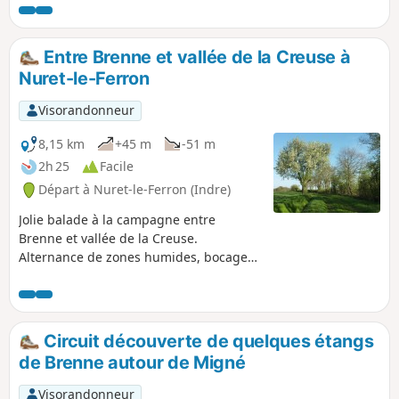
Entre Brenne et vallée de la Creuse à
Nuret-le-Ferron
Visorandonneur
8,15 km
+45 m
-51 m
2h 25
Facile
Départ à Nuret-le-Ferron (Indre)
Jolie balade à la campagne entre
Brenne et vallée de la Creuse.
Alternance de zones humides, bocages
et cultures céréalières.
Circuit découverte de quelques étangs
de Brenne autour de Migné
Visorandonneur