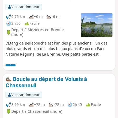
Visorandonneur
9,75 km
+6 m
-6 m
2h 50
Facile
Départ à Mézières-en-Brenne
(Indre)
L'Étang de Bellebouche est l'un des plus anciens, l'un des
plus grands et l'un des plus beaux plans d'eaux du Parc
Naturel Régional de La Brenne. Une petite partie est
réservée à des loisirs nautiques mais laisse une grande
place à un site naturel que vous pourrez admirer
tranquillement à l'aide de jumelles dans trois observatoires
aux abords de l'étang.
Boucle au départ de Voluais à
Chasseneuil
Visorandonneur
8,99 km
+72 m
-72 m
2h 45
Facile
Départ à Chasseneuil (Indre)