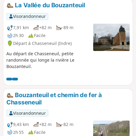
bois et prairies (ancien parcours de
La Vallée du Bouzanteuil
randonnée Jaune).
Visorandonneur
7,91 km
+82 m
-89 m
2h 30
Facile
Départ à Chasseneuil (Indre)
Au départ de Chasseneuil, petite
randonnée qui longe la rivière Le
Bouzanteuil.
Bouzanteuil et chemin de fer à
Chasseneuil
Visorandonneur
9,43 km
+82 m
-82 m
2h 55
Facile