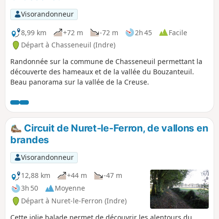
Visorandonneur
8,99 km
+72 m
-72 m
2h 45
Facile
Départ à Chasseneuil (Indre)
Randonnée sur la commune de Chasseneuil permettant la
découverte des hameaux et de la vallée du Bouzanteuil.
Beau panorama sur la vallée de la Creuse.
Circuit de Nuret-le-Ferron, de vallons en
brandes
Visorandonneur
12,88 km
+44 m
-47 m
3h 50
Moyenne
Départ à Nuret-le-Ferron (Indre)
Cette jolie balade permet de découvrir les alentours du