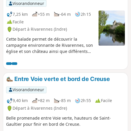
Visorandonneur
7,25 km
+55 m
-64 m
2h 15
Facile
Départ à Rivarennes (Indre)
Cette balade permet de découvrir la
campagne environnante de Rivarennes, son
église et son château ainsi que différents
points de vue de la Creuse.
Entre Voie verte et bord de Creuse
Visorandonneur
9,40 km
+82 m
-85 m
2h 55
Facile
Départ à Rivarennes (Indre)
Belle promenade entre Voie verte, hauteurs de Saint-
Gaultier pour finir en bord de Creuse.