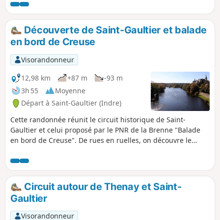
Découverte de Saint-Gaultier et balade
en bord de Creuse
Visorandonneur
12,98 km
+87 m
-93 m
3h 55
Moyenne
Départ à Saint-Gaultier (Indre)
Cette randonnée réunit le circuit historique de Saint-
Gaultier et celui proposé par le PNR de la Brenne "Balade
en bord de Creuse". De rues en ruelles, on découvre le
patrimoine de la ville et on flâne le long de la Creuse. Les
hauteurs offrent ensuite de beaux points de vue sur la
campagne environnante pour atteindre les Chézeaux. Le
retour en partie par la Voie Verte permet d'enjamber la
Circuit autour de Thenay et Saint-
Creuse et d'avoir de magnifiques panoramas.
Gaultier
Visorandonneur