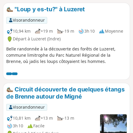
déploie également son extraordinaire
"Loup y es-tu?" à Luzeret
palette de couleurs !
Visorandonneur
10,94 km
+19 m
-19 m
3h 10
Moyenne
Départ à Luzeret (Indre)
Belle randonnée à la découverte des forêts de Luzeret,
commune limitrophe du Parc Naturel Régional de la
Brenne, où jadis les loups côtoyaient les hommes.
Circuit découverte de quelques étangs
de Brenne autour de Migné
Visorandonneur
10,81 km
+13 m
-13 m
3h 10
Facile