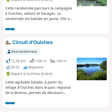
Cette randonnée parcours la campagne
à Oulches, vallons et bocages. La
randonnée est balisée en Jaune. Elle est
en grande partie ombragée.
Circuit d'Oulches
Visorandonneur
12,58 km
+100 m
-105 m
3h 55
Moyenne
Départ à Oulches (Indre)
Cette agréable balade, à partir du
village d'Oulches dans le parc régional
de la Brenne, permet de découvrir
quelques jolis paysages des vallées du
Brion, du Rio de la Noraie et du
ruisseau de l’Étang du Pont, à travers