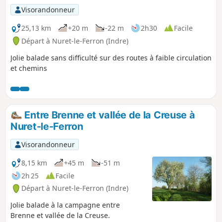
Visorandonneur
25,13 km
+20 m
-22 m
2h30
Facile
Départ à Nuret-le-Ferron (Indre)
Jolie balade sans difficulté sur des routes à faible circulation
et chemins
Entre Brenne et vallée de la Creuse à
Nuret-le-Ferron
Visorandonneur
8,15 km
+45 m
-51 m
2h 25
Facile
Départ à Nuret-le-Ferron (Indre)
Jolie balade à la campagne entre
Brenne et vallée de la Creuse.