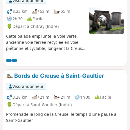
Visorandonneur
8,23 km
+63 m
-55 m
2h 30
Facile
Départ à Chitray (Indre)
Cette balade emprunte la Voie Verte,
ancienne voie ferrée recyclée en voie
piétonne et cyclable, longeant la Creuse
puis déambule à travers la campagne
par de petites routes et chemins,
permettant entre autre la découverte du
Château Foltertre.
Bords de Creuse à Saint-Gaultier
Visorandonneur
3,28 km
+21 m
-21 m
1h 00
Facile
Départ à Saint-Gaultier (Indre)
Promenade le long de la Creuse, le temps d'une pause à
Saint-Gaultier.