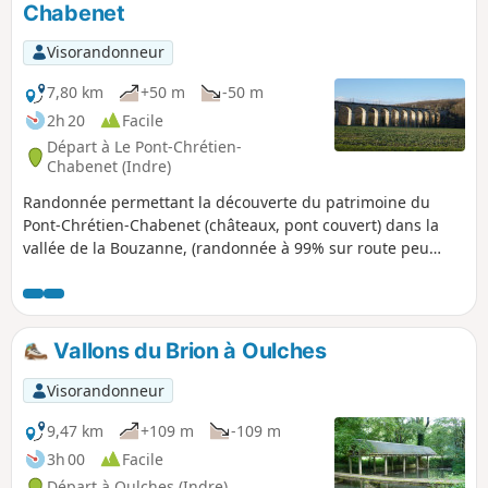
Chabenet
Visorandonneur
7,80 km
+50 m
-50 m
2h 20
Facile
Départ à Le Pont-Chrétien-
Chabenet (Indre)
Randonnée permettant la découverte du patrimoine du
Pont-Chrétien-Chabenet (châteaux, pont couvert) dans la
vallée de la Bouzanne, (randonnée à 99% sur route peu
fréquentée).
Vallons du Brion à Oulches
Visorandonneur
9,47 km
+109 m
-109 m
3h 00
Facile
Départ à Oulches (Indre)