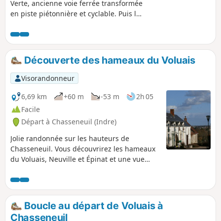
Verte, ancienne voie ferrée transformée
en piste piétonnière et cyclable. Puis les
chemins grimpent dans les coteaux
avoisinants et serpentent à travers
champs et vergers, permettant
d'admirer d'anciennes loges de vignes.
Découverte des hameaux du Voluais
Visorandonneur
6,69 km
+60 m
-53 m
2h 05
Facile
Départ à Chasseneuil (Indre)
Jolie randonnée sur les hauteurs de
Chasseneuil. Vous découvrirez les hameaux
du Voluais, Neuville et Épinat et une vue
magnifique sur les vallées du Bouzanteuil et
de la Creuse.
Boucle au départ de Voluais à
Chasseneuil