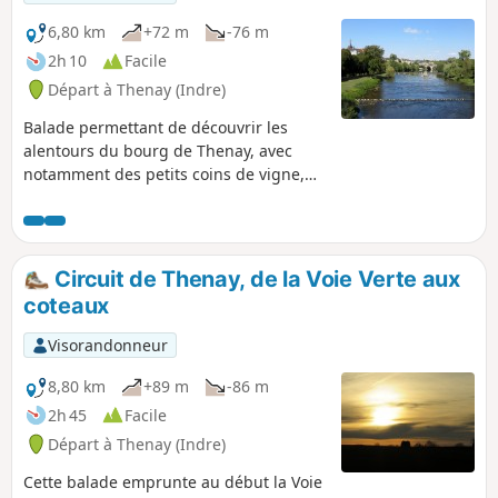
6,80 km
+72 m
-76 m
2h 10
Facile
Départ à Thenay (Indre)
Balade permettant de découvrir les
alentours du bourg de Thenay, avec
notamment des petits coins de vigne,
vestiges d'un des plus importants
vignobles de la région. Sur la fin, vous
pourrez découvrir de beaux points de
vue sur la vallée de la Creuse et la
Circuit de Thenay, de la Voie Verte aux
commune de Saint-Gaultier.
coteaux
Visorandonneur
8,80 km
+89 m
-86 m
2h 45
Facile
Départ à Thenay (Indre)
Cette balade emprunte au début la Voie