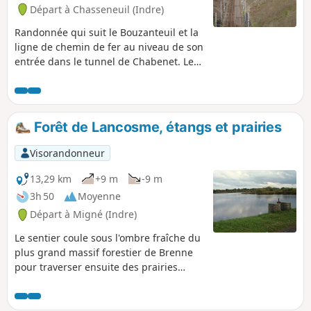
Départ à Chasseneuil (Indre)
Randonnée qui suit le Bouzanteuil et la
ligne de chemin de fer au niveau de son
entrée dans le tunnel de Chabenet. Le
départ se fait sur la place de l'église de
Chasseneuil.
Forêt de Lancosme, étangs et prairies
Visorandonneur
13,29 km
+9 m
-9 m
3h 50
Moyenne
Départ à Migné (Indre)
Le sentier coule sous l'ombre fraîche du
plus grand massif forestier de Brenne
pour traverser ensuite des prairies
fleuries parsemées de buttons et
d'étangs. Il s'agit là d'une balade
initiatique au pays des senteurs qui