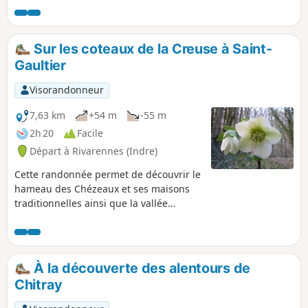
Sur les coteaux de la Creuse à Saint-
Gaultier
Visorandonneur
7,63 km
+54 m
-55 m
2h 20
Facile
Départ à Rivarennes (Indre)
Cette randonnée permet de découvrir le
hameau des Chézeaux et ses maisons
traditionnelles ainsi que la vallée
encaissée du ruisseau des Chézeaux et
de la Côte des Nobles.
À la découverte des alentours de
Chitray