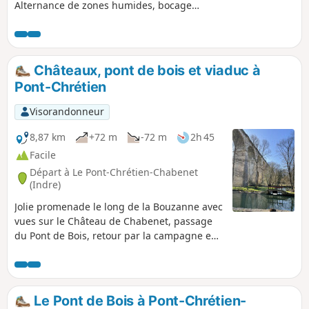
Alternance de zones humides, bocages
et cultures céréalières.
Châteaux, pont de bois et viaduc à
Pont-Chrétien
Visorandonneur
8,87 km
+72 m
-72 m
2h 45
Facile
Départ à Le Pont-Chrétien-Chabenet
(Indre)
Jolie promenade le long de la Bouzanne avec
vues sur le Château de Chabenet, passage
du Pont de Bois, retour par la campagne en
longeant le bois de Chabenet. Balisage
Jaune.
Le Pont de Bois à Pont-Chrétien-