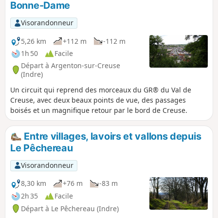
Bonne-Dame
Visorandonneur
5,26 km
+112 m
-112 m
1h 50
Facile
Départ à Argenton-sur-Creuse
(Indre)
Un circuit qui reprend des morceaux du GR® du Val de
Creuse, avec deux beaux points de vue, des passages
boisés et un magnifique retour par le bord de Creuse.
Entre villages, lavoirs et vallons depuis
Le Pêchereau
Visorandonneur
8,30 km
+76 m
-83 m
2h 35
Facile
Départ à Le Pêchereau (Indre)