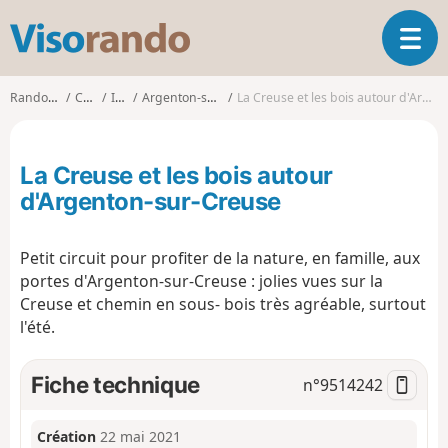
V
O
i
u
s
v
o
Randonnées
Centre
Indre
Argenton-sur-Creuse
La Creuse et les bois autour d'Argenton-sur-Creuse
r
r
i
a
r
n
La Creuse et les bois autour
l
d
a
d'Argenton-sur-Creuse
o
n
a
Petit circuit pour profiter de la nature, en famille, aux
v
i
portes d'Argenton-sur-Creuse : jolies vues sur la
g
Creuse et chemin en sous- bois très agréable, surtout
a
l'été.
t
i
Fiche technique
n°
9514242
o
n
Création
22 mai 2021