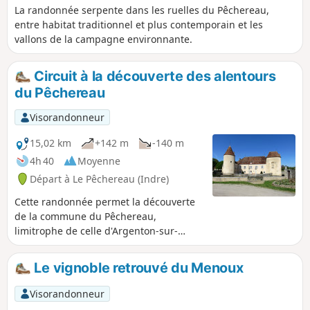
La randonnée serpente dans les ruelles du Pêchereau,
entre habitat traditionnel et plus contemporain et les
vallons de la campagne environnante.
Circuit à la découverte des alentours
du Pêchereau
Visorandonneur
15,02 km
+142 m
-140 m
4h 40
Moyenne
Départ à Le Pêchereau (Indre)
Cette randonnée permet la découverte
de la commune du Pêchereau,
limitrophe de celle d'Argenton-sur-
Creuse. Partant de l'ancienne mairie,
elle nous amène à la nouvelle installée
Le vignoble retrouvé du Menoux
dans le beau Château de Courbat puis
nous fait longer la Creuse, nous
Visorandonneur
emmène dans les hauteurs