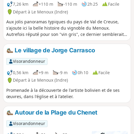
surplombant la vallée, traverse bois et
7,26 km
+110 m
-110 m
2h 25
Facile
prairies et finit par le Grand Pêchereau,
Départ à Le Menoux (Indre)
quartier dominant de la commune.
Aux jolis panoramas typiques du pays de Val de Creuse,
s'ajoute ici la belle histoire du vignoble du Menoux.
Autrefois réputé pour son "vin gris", ce dernier semblerait
renaître grâce au travail de quelques passionnés.
Le village de Jorge Carrasco
Visorandonneur
0,56 km
+9 m
-9 m
0h 10
Facile
Départ à Le Menoux (Indre)
Promenade à la découverte de l'artiste bolivien et de ses
œuvres, dans l'église et à l'atelier.
Autour de la Plage du Chenet
Visorandonneur