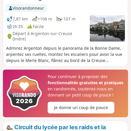
Visorandonneur
7,87 km
+108 m
-107 m
2h 35
Facile
Départ à Argenton-sur-Creuse
(Indre)
Admirez Argenton depuis le panorama de la Bonne Dame,
arpentez ses ruelles, montez les escaliers pour avoir la vue
depuis le Merle Blanc, flânez au bord de la Creuse...
Pour continuer à proposer des
fonctionnalités gratuites et pratiques
en randonnée, soutenez-nous en
donnant un petit coup de pouce !
Je donne un coup de pouce
Circuit du lycée par les raids et la