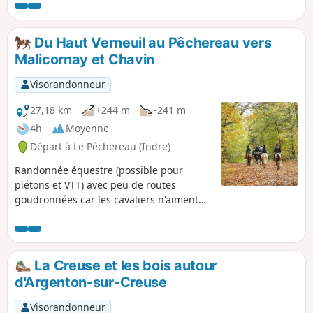
Du Haut Verneuil au Pêchereau vers
Malicornay et Chavin
Visorandonneur
27,18 km
+244 m
-241 m
4h
Moyenne
Départ à Le Pêchereau (Indre)
Randonnée équestre (possible pour
piétons et VTT) avec peu de routes
goudronnées car les cavaliers n'aiment
pas cela. Déviations prévues pour les
attelages aux (16), (18) et (24) . Pour ces
déviations, suivre le descriptif car le tracé
n'apparaît pas sur la carte. Ce circuit fait
La Creuse et les bois autour
partie d'un ensemble pour randonner en
d'Argenton-sur-Creuse
étoile autour du Haut Verneuil au
Pêchereau ou peut bien sûr, être effectué
Visorandonneur