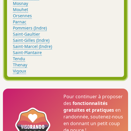
Mosnay
Mouhet
Orsennes
Parnac
Pommiers (Indre)
Saint-Gaultier
Saint-Gilles (Indre)
Saint-Marcel (Indre)
Saint-Plantaire
Tendu
Thenay
Vigoux
Pour continuer à proposer
des
fonctionnalités
gratuites et pratiques
en
randonnée, soutenez-nous
en donnant un petit coup
de pouce !