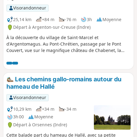
Visorandonneur
25,14 km
+84 m
-76 m
3h
Moyenne
Départ à Argenton-sur-Creuse (Indre)
À la découverte du village de Saint-Marcel et
d'Argentomagus. Au Pont-Chrétien, passage par le Pont
Couvert, vue sur le magnifique château de Chabenet, la
Bouzane, le château du Pont-Chrétien, la Creuse, la voie
verte...
Les chemins gallo-romains autour du
hameau de Hallé
Visorandonneur
10,29 km
+34 m
-34 m
3h 00
Moyenne
Départ à Orsennes (Indre)
Cette balade part du hameau de Hallé, avec sa petite