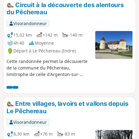
Circuit à la découverte des alentours
du Pêchereau
Visorandonneur
15,02 km
+142 m
-140 m
4h 40
Moyenne
Départ à Le Pêchereau (Indre)
Cette randonnée permet la découverte
de la commune du Pêchereau,
limitrophe de celle d'Argenton-sur-
Creuse. Partant de l'ancienne mairie,
elle nous amène à la nouvelle installée
dans le beau Château de Courbat puis
nous fait longer la Creuse, nous
Entre villages, lavoirs et vallons depuis
emmène dans les hauteurs
Le Pêchereau
surplombant la vallée, traverse bois et
prairies et finit par le Grand Pêchereau,
Visorandonneur
quartier dominant de la commune.
8,30 km
+76 m
-83 m