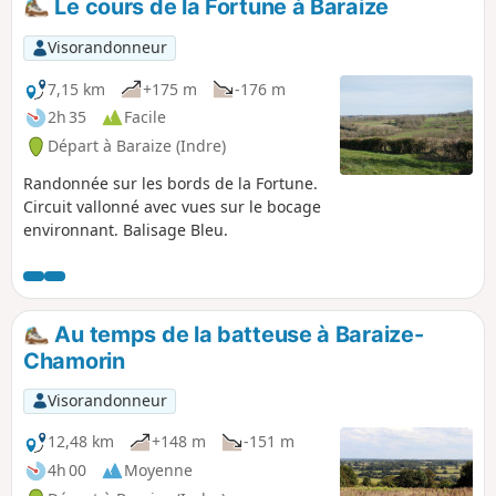
Le cours de la Fortune à Baraize
Visorandonneur
7,15 km
+175 m
-176 m
2h 35
Facile
Départ à Baraize (Indre)
Randonnée sur les bords de la Fortune.
Circuit vallonné avec vues sur le bocage
environnant. Balisage Bleu.
Au temps de la batteuse à Baraize-
Chamorin
Visorandonneur
12,48 km
+148 m
-151 m
4h 00
Moyenne