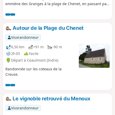
emmène des Granges à la plage de Chenet, en passant par
la Pierre à la Marthe, le château de la Prune et l'église Saint-
Saturnin. Cet univers champêtre fut une terre d'inspiration
et d'exploration pour un homme amoureux de la nature : le
poète Maurice Rollinat.
Autour de la Plage du Chenet
Visorandonneur
6,50 km
+91 m
-90 m
2h 05
Facile
Départ à Ceaulmont (Indre)
Randonnée sur les coteaux de la
Creuse.
Le vignoble retrouvé du Menoux
Visorandonneur