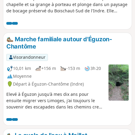
chapelle et sa grange à porteau et plonge dans un paysage
de bocage préservé du Boischaut-Sud de l'Indre. Elle
permet également la découverte du château de Charron,
style Renaissance.
Marche familiale autour d'Éguzon-
Chantôme
Visorandonneur
10,01 km
+156 m
-153 m
3h 20
Moyenne
Départ à Éguzon-Chantôme (Indre)
Elevé à Éguzon jusqu'à mes dix ans pour
ensuite migrer vers Limoges, j'ai toujours le
souvenir des escapades dans les chemins creux
de cette commune de l'ancienne Marche. Au
royaume du châtaignier, de la fougère et des
vaches limousines, laissez-vous aller à
baguenauder, à musarder, à flâner dans le