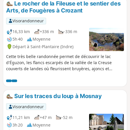
la sculpture", un projet visant à dynamiser à
Le rocher de la Fileuse et le sentier des
la fois le patrimoine et la culture propre de
Arts, de Fougères à Crozant
Saint-Plantaire ! Saurez-vous toutes les
trouver ?
Visorandonneur
16,33 km
+336 m
-336 m
5h 40
Moyenne
Départ à Saint-Plantaire (Indre)
Cette très belle randonnée permet de découvrir le lac
d'Éguzon, les flancs escarpés de la vallée de la Creuse
couverts de landes où fleurissent bruyères, ajoncs et
genêts, et les falaises abruptes du rocher de la Fileuse avec
vue imprenable sur le confluent de la Creuse et de la
Sédelle et sur la forteresse de Crozant.Puis la descente vers
Crozant se fait par le sentier des Arts jalonné d’œuvres
Sur les traces du loup à Mosnay
façonnées dans le rocher du pays par cinq sculpteurs.
Retour par St-Jallet et sa campagne.
Visorandonneur
11,21 km
+47 m
-52 m
3h 20
Moyenne