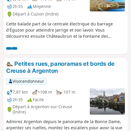
2h 55
Moyenne
Départ à Cuzion (Indre)
Cette balade part de la centrale électrique du barrage
d'Éguzon pour atteindre Jarrige et son lavoir. Vous
découvrirez ensuite Châteaubrun et la Fontaine des
Seigneurs. Des vues exceptionnelles vous attendent au
belvédère du Cassecou puis c'est le passage de la
passerelle érigée pour les J.O. d'été de 2024. Vous longerez
les bords de la Creuse avant de vous retrouver au pied du
Petites rues, panoramas et bords de
barrage imposant et finir sur un belvédère permettant de
Creuse à Argenton
mieux l'apprécier.
Visorandonneur
7,87 km
+108 m
-107 m
2h 35
Facile
Départ à Argenton-sur-Creuse
(Indre)
Admirez Argenton depuis le panorama de la Bonne Dame,
arpentez ses ruelles, montez les escaliers pour avoir la vue