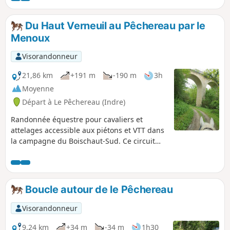
Du Haut Verneuil au Pêchereau par le
Menoux
Visorandonneur
21,86 km
+191 m
-190 m
3h
Moyenne
Départ à Le Pêchereau (Indre)
Randonnée équestre pour cavaliers et
attelages accessible aux piétons et VTT dans
la campagne du Boischaut-Sud. Ce circuit
fait partie d'un ensemble pour randonner en
étoile autour du Haut Verneuil au Pêchereau
ou peut bien-sûr, être effectué seul.
Boucle autour de le Pêchereau
Visorandonneur
9,24 km
+34 m
-34 m
1h30