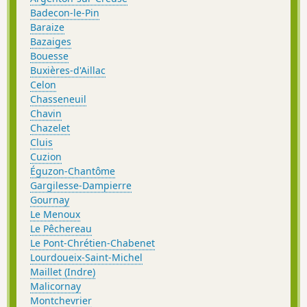
Badecon-le-Pin
Baraize
Bazaiges
Bouesse
Buxières-d'Aillac
Celon
Chasseneuil
Chavin
Chazelet
Cluis
Cuzion
Éguzon-Chantôme
Gargilesse-Dampierre
Gournay
Le Menoux
Le Pêchereau
Le Pont-Chrétien-Chabenet
Lourdoueix-Saint-Michel
Maillet (Indre)
Malicornay
Montchevrier