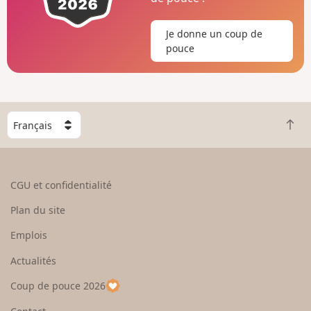
Je donne un coup de
pouce
C
R
h
e
o
t
i
o
s
CGU et confidentialité
u
i
r
s
Plan du site
e
s
n
e
Emplois
h
z
Actualités
a
u
u
n
Coup de pouce 2026
t
p
a