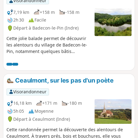
Visorandonneur
7,19 km
+158 m
-158 m
2h 30
Facile
Départ à Badecon-le-Pin (Indre)
Cette jolie balade permet de découvrir
les alentours du village de Badecon-le-
Pin, notamment quelques bâtis
pittoresques, un superbe point de vue
sur la boucle du Pin formée par la
Creuse et le barrage de la Roche-Bat-
L'Aigue. Attention: cette balade est
Ceaulmont, sur les pas d'un poète
cataloguée facile mais deux passages
en (4) et (5) peuvent être délicats pour
Visorandonneur
des jeunes enfants ou des personnes à
mobilité réduite (voir description et
16,18 km
+171 m
-180 m
informations pratiques)
5h 05
Moyenne
Départ à Ceaulmont (Indre)
Cette randonnée permet la découverte des alentours de
Ceaulmont. À travers prés, bois et bouchures, elle vous