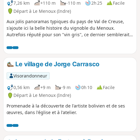
7,26 km
+110 m
-110 m
2h 25
Facile
Départ à Le Menoux (Indre)
Aux jolis panoramas typiques du pays de Val de Creuse,
s'ajoute ici la belle histoire du vignoble du Menoux.
Autrefois réputé pour son "vin gris", ce dernier semblerait
renaître grâce au travail de quelques passionnés.
Le village de Jorge Carrasco
Visorandonneur
0,56 km
+9 m
-9 m
0h 10
Facile
Départ à Le Menoux (Indre)
Promenade à la découverte de l'artiste bolivien et de ses
œuvres, dans l'église et à l'atelier.