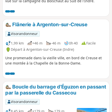
vue sur la campagne du Boischaut au Sud de l'Indre.
Flânerie à Argenton-sur-Creuse
Visorandonneur
1,99 km
+46 m
-46 m
0h 40
Facile
Départ à Argenton-sur-Creuse (Indre)
Une promenade dans la vieille ville, en bord de Creuse et
une montée à la Chapelle de la Bonne-Dame.
Boucle du barrage d'Éguzon en passant
par la passerelle du Cassecou
Visorandonneur
8,45 km
+179 m
-179 m