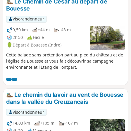
Le Chemin de César au départ de
Bouesse
Visorandonneur
9,50 km
+44 m
-43 m
2h 50
Facile
Départ à Bouesse (Indre)
Cette balade sans prétention part au pied du château et de
l'église de Bouesse et vous fait découvrir sa campagne
environnante et l'Étang de Fontpart.
Le chemin du lavoir au vent de Bouesse
dans la vallée du Creuzançais
Visorandonneur
14,03 km
+105 m
-107 m
4h 20
Moyenne