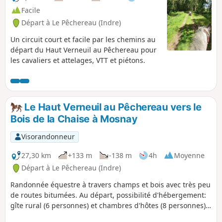
Facile
Départ à Le Pêchereau (Indre)
Un circuit court et facile par les chemins au
départ du Haut Verneuil au Pêchereau pour
les cavaliers et attelages, VTT et piétons.
Le Haut Verneuil au Pêchereau vers le
Bois de la Chaise à Mosnay
Visorandonneur
27,30 km
+133 m
-138 m
4h
Moyenne
Départ à Le Pêchereau (Indre)
Randonnée équestre à travers champs et bois avec très peu
de routes bitumées. Au départ, possibilité d'hébergement:
gîte rural (6 personnes) et chambres d'hôtes (8 personnes).
Pension pour chevaux (au pré).