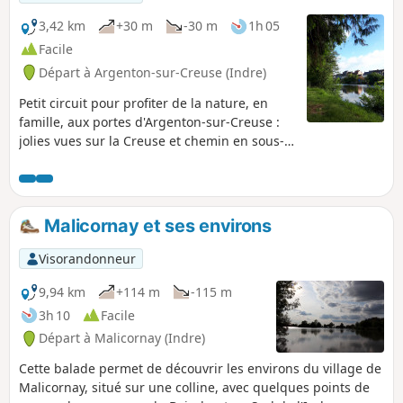
seul.
3,42 km
+30 m
-30 m
1h 05
Facile
Départ à Argenton-sur-Creuse (Indre)
Petit circuit pour profiter de la nature, en
famille, aux portes d'Argenton-sur-Creuse :
jolies vues sur la Creuse et chemin en sous-
bois très agréable, surtout l'été.
Malicornay et ses environs
Visorandonneur
9,94 km
+114 m
-115 m
3h 10
Facile
Départ à Malicornay (Indre)
Cette balade permet de découvrir les environs du village de
Malicornay, situé sur une colline, avec quelques points de