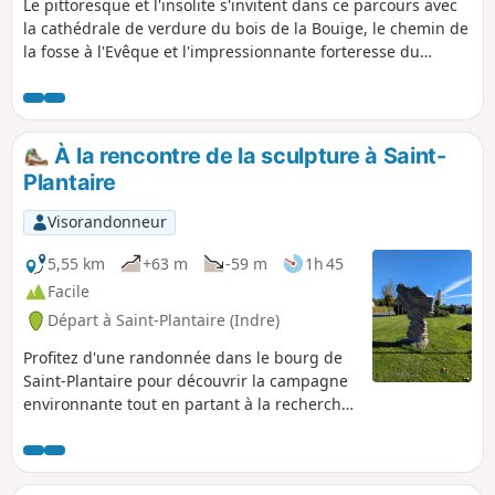
Le pittoresque et l'insolite s'invitent dans ce parcours avec
la cathédrale de verdure du bois de la Bouige, le chemin de
la fosse à l'Evêque et l'impressionnante forteresse du
Château du Breuil-Yvain (privé).
À la rencontre de la sculpture à Saint-
Plantaire
Visorandonneur
5,55 km
+63 m
-59 m
1h 45
Facile
Départ à Saint-Plantaire (Indre)
Profitez d'une randonnée dans le bourg de
Saint-Plantaire pour découvrir la campagne
environnante tout en partant à la recherche
des fameuses sculptures, qui font le
patrimoine de la commune. Cet itinéraire
fait partie de la sélection "À la rencontre de