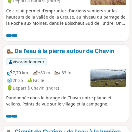
Départ à Baraize (Indre)
Ce circuit permet d'emprunter d'anciens sentiers sur les
hauteurs de la Vallée de la Creuse, au niveau du barrage de
la Roche aux Moines, dans le Boischaut Sud de l'Indre. On y
découvre un balisage évoquant d'anciens métiers agricoles
et lié à la fête de la batteuse qui a lieu à Chamorin,
commune de Baraize, le quatrième dimanche d'août. Le
parcours offre de beaux points de vue sur les alentours.
De l'eau à la pierre autour de Chavin
Visorandonneur
7,70 km
+80 m
-83 m
2h 25
Facile
Départ à Chavin (Indre)
Randonnée dans le bocage de Chavin entre plaine et
vallons. Points de vue sur le village et la campagne.
Circuit de Cuzion : de l'eau à la lumière