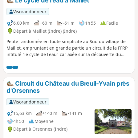
Le cycle de l'eau à Maillet
bocage de pierres sèches et des arbres
caverneux. Tentez la chasse au dahut à la nuit
Visorandonneur
tombante. Retrouvez votre âme d'enfant en
laissant du temps au temps et des mollets aux
6,00 km
+60 m
-61 m
1h 55
Facile
randonnées
Départ à Maillet (Indre) (Indre)
Petite randonnée en toute simplicité au Sud du village de
Maillet, empruntant en grande partie un circuit de la FFRP
intitulé "le cycle de l'eau" car axée sur la découverte du
cheminement et de l'usage de l'eau fait ici par le Syndicat
des Eaux.
Circuit du Château du Breuil-Yvain près
d'Orsennes
Visorandonneur
15,63 km
+140 m
-141 m
4h 50
Moyenne
Départ à Orsennes (Indre)