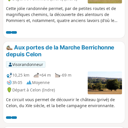
Cette jolie randonnée permet, par de petites routes et de
magnifiques chemins, la découverte des alentours de
Pommiers et, notamment, quatre anciens lavoirs (d'où le
nom du chemin des Lavandières). Vous découvrirez
également le très beau château privé du Châtelier, avec ses
douves, sa tour du XIIes, son donjon du XVes et son
bâtiment principal du XVIIe.
Aux portes de la Marche Berrichonne
depuis Celon
Visorandonneur
10,25 km
+64 m
-69 m
3h 05
Moyenne
Départ à Celon (Indre)
Ce circuit vous permet de découvrir le château (privé) de
Celon, du XVe siècle, et la belle campagne environnante.