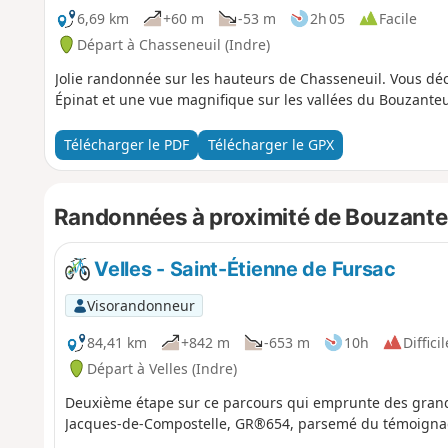
6,69 km
+60 m
-53 m
2h 05
Facile
Départ à Chasseneuil (Indre)
Jolie randonnée sur les hauteurs de Chasseneuil. Vous déc
Épinat et une vue magnifique sur les vallées du Bouzanteui
Télécharger le PDF
Télécharger le GPX
Randonnées à proximité de Bouzanteuil
Velles - Saint-Étienne de Fursac
Visorandonneur
84,41 km
+842 m
-653 m
10h
Difficil
Départ à Velles (Indre)
Deuxième étape sur ce parcours qui emprunte des grand
Jacques-de-Compostelle, GR®654, parsemé du témoignag