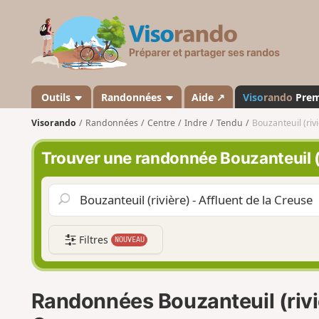
V
i
s
o
r
a
Outils
Randonnées
Aide ↗
Viso
rando
Pre
n
Visorando
Randonnées
Centre
Indre
Tendu
Bouzanteuil (rivi
d
o
Trouver une randonnée Bouzanteuil (r
Filtres
NOUVEAU
Randonnées Bouzanteuil (riviè