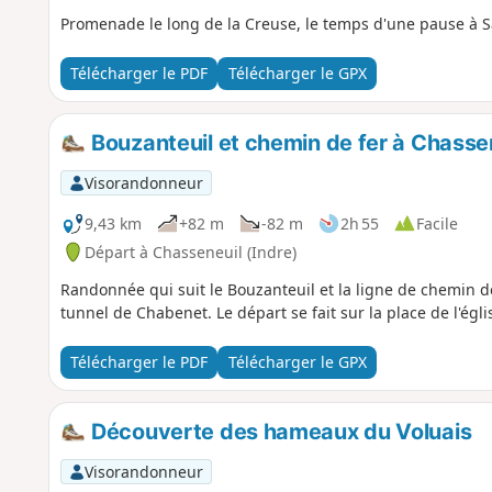
Promenade le long de la Creuse, le temps d'une pause à Sa
Télécharger le PDF
Télécharger le GPX
Bouzanteuil et chemin de fer à Chasse
Visorandonneur
9,43 km
+82 m
-82 m
2h 55
Facile
Départ à Chasseneuil (Indre)
Randonnée qui suit le Bouzanteuil et la ligne de chemin d
tunnel de Chabenet. Le départ se fait sur la place de l'égl
Télécharger le PDF
Télécharger le GPX
Découverte des hameaux du Voluais
Visorandonneur