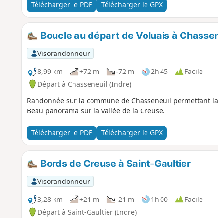
Télécharger le PDF
Télécharger le GPX
Boucle au départ de Voluais à Chassen
Visorandonneur
8,99 km
+72 m
-72 m
2h 45
Facile
Départ à Chasseneuil (Indre)
Randonnée sur la commune de Chasseneuil permettant la 
Beau panorama sur la vallée de la Creuse.
Télécharger le PDF
Télécharger le GPX
Bords de Creuse à Saint-Gaultier
Visorandonneur
3,28 km
+21 m
-21 m
1h 00
Facile
Départ à Saint-Gaultier (Indre)