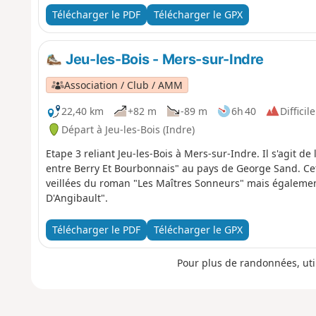
Télécharger le PDF
Télécharger le GPX
Jeu-les-Bois - Mers-sur-Indre
Association / Club / AMM
22,40 km
+82 m
-89 m
6h 40
Difficile
Départ à Jeu-les-Bois (Indre)
Etape 3 reliant Jeu-les-Bois à Mers-sur-Indre. Il s'agit d
entre Berry Et Bourbonnais" au pays de George Sand. Cet i
veillées du roman "Les Maîtres Sonneurs" mais égalemen
D'Angibault".
Télécharger le PDF
Télécharger le GPX
Pour plus de randonnées, uti