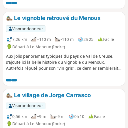
Le vignoble retrouvé du Menoux
Visorandonneur
7,26 km
+110 m
-110 m
2h 25
Facile
Départ à Le Menoux (Indre)
Aux jolis panoramas typiques du pays de Val de Creuse,
s'ajoute ici la belle histoire du vignoble du Menoux.
Autrefois réputé pour son "vin gris", ce dernier semblerait
renaître grâce au travail de quelques passionnés.
Le village de Jorge Carrasco
Visorandonneur
0,56 km
+9 m
-9 m
0h 10
Facile
Départ à Le Menoux (Indre)