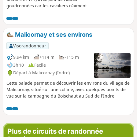
goudronnées car les cavaliers n'aiment
pas cela. Déviations prévues pour les
attelages aux (16), (18) et (24) . Pour ces
déviations, suivre le descriptif car le tracé
n'apparaît pas sur la carte. Ce circuit fait
Malicornay et ses environs
partie d'un ensemble pour randonner en
étoile autour du Haut Verneuil au
Visorandonneur
Pêchereau ou peut bien sûr, être effectué
seul.
9,94 km
+114 m
-115 m
3h 10
Facile
Départ à Malicornay (Indre)
Cette balade permet de découvrir les environs du village de
Malicornay, situé sur une colline, avec quelques points de
vue sur la campagne du Boischaut au Sud de l'Indre.
Plus de circuits de randonnée