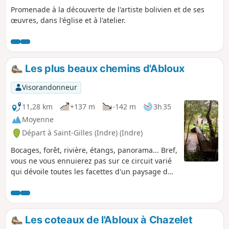
Promenade à la découverte de l'artiste bolivien et de ses
œuvres, dans l'église et à l'atelier.
Les plus beaux chemins d'Abloux
Visorandonneur
11,28 km
+137 m
-142 m
3h 35
Moyenne
Départ à Saint-Gilles (Indre) (Indre)
Bocages, forêt, rivière, étangs, panorama... Bref,
vous ne vous ennuierez pas sur ce circuit varié
qui dévoile toutes les facettes d'un paysage du
Boischaut Sud bien préservé. Vous vous ferez
plaisir à pied, à cheval ou à VTT, et en cas de
chaleur vous pourrez profiter d'un très joli lieu
pour se baigner dans la rivière à Abloux même.
Les coteaux de l'Abloux à Chazelet