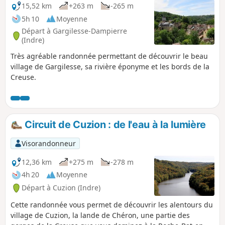
15,52 km
+263 m
-265 m
5h 10
Moyenne
Départ à Gargilesse-Dampierre
(Indre)
Très agréable randonnée permettant de découvrir le beau
village de Gargilesse, sa rivière éponyme et les bords de la
Creuse.
Circuit de Cuzion : de l'eau à la lumière
Visorandonneur
12,36 km
+275 m
-278 m
4h 20
Moyenne
Départ à Cuzion (Indre)
Cette randonnée vous permet de découvrir les alentours du
village de Cuzion, la lande de Chéron, une partie des