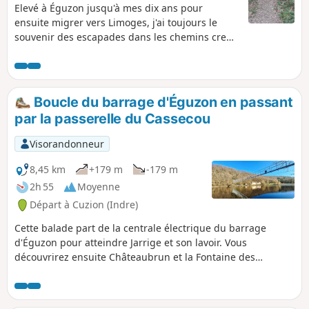
Elevé à Éguzon jusqu'à mes dix ans pour
ensuite migrer vers Limoges, j'ai toujours le
souvenir des escapades dans les chemins creux
de cette commune de l'ancienne Marche. Au
royaume du châtaignier, de la fougère et des
vaches limousines, laissez-vous aller à
baguenauder, à musarder, à flâner dans le
Boucle du barrage d'Éguzon en passant
bocage de pierres sèches et des arbres
par la passerelle du Cassecou
caverneux. Tentez la chasse au dahut à la nuit
tombante. Retrouvez votre âme d'enfant en
Visorandonneur
laissant du temps au temps et des mollets aux
randonnées
8,45 km
+179 m
-179 m
2h 55
Moyenne
Départ à Cuzion (Indre)
Cette balade part de la centrale électrique du barrage
d'Éguzon pour atteindre Jarrige et son lavoir. Vous
découvrirez ensuite Châteaubrun et la Fontaine des
Seigneurs. Des vues exceptionnelles vous attendent au
belvédère du Cassecou puis c'est le passage de la
passerelle érigée pour les J.O. d'été de 2024. Vous longerez