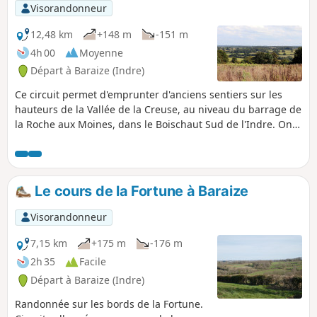
Visorandonneur
12,48 km
+148 m
-151 m
4h 00
Moyenne
Départ à Baraize (Indre)
Ce circuit permet d'emprunter d'anciens sentiers sur les
hauteurs de la Vallée de la Creuse, au niveau du barrage de
la Roche aux Moines, dans le Boischaut Sud de l'Indre. On y
découvre un balisage évoquant d'anciens métiers agricoles
et lié à la fête de la batteuse qui a lieu à Chamorin,
commune de Baraize, le quatrième dimanche d'août. Le
parcours offre de beaux points de vue sur les alentours.
Le cours de la Fortune à Baraize
Visorandonneur
7,15 km
+175 m
-176 m
2h 35
Facile
Départ à Baraize (Indre)
Randonnée sur les bords de la Fortune.