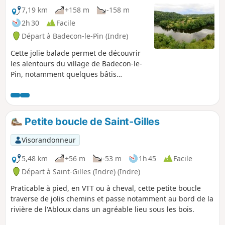
7,19 km
+158 m
-158 m
2h 30
Facile
Départ à Badecon-le-Pin (Indre)
Cette jolie balade permet de découvrir
les alentours du village de Badecon-le-
Pin, notamment quelques bâtis
pittoresques, un superbe point de vue
sur la boucle du Pin formée par la
Creuse et le barrage de la Roche-Bat-
L'Aigue. Attention: cette balade est
Petite boucle de Saint-Gilles
cataloguée facile mais deux passages
en (4) et (5) peuvent être délicats pour
Visorandonneur
des jeunes enfants ou des personnes à
mobilité réduite (voir description et
5,48 km
+56 m
-53 m
1h 45
Facile
informations pratiques)
Départ à Saint-Gilles (Indre) (Indre)
Praticable à pied, en VTT ou à cheval, cette petite boucle
traverse de jolis chemins et passe notamment au bord de la
rivière de l'Abloux dans un agréable lieu sous les bois.