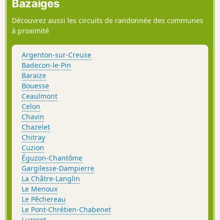
Bazaiges
Découvrez aussi les circuits de randonnée des communes
à proximité
Argenton-sur-Creuse
Badecon-le-Pin
Baraize
Bouesse
Ceaulmont
Celon
Chavin
Chazelet
Chitray
Cuzion
Éguzon-Chantôme
Gargilesse-Dampierre
La Châtre-Langlin
Le Menoux
Le Pêchereau
Le Pont-Chrétien-Chabenet
Luzeret