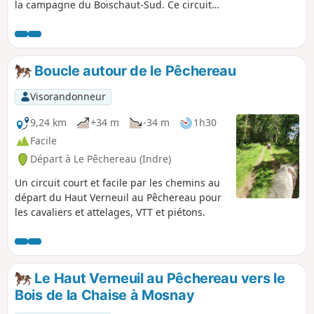
la campagne du Boischaut-Sud. Ce circuit
fait partie d'un ensemble pour randonner en
étoile autour du Haut Verneuil au Pêchereau
ou peut bien-sûr, être effectué seul.
Boucle autour de le Pêchereau
Visorandonneur
9,24 km
+34 m
-34 m
1h30
Facile
Départ à Le Pêchereau (Indre)
Un circuit court et facile par les chemins au
départ du Haut Verneuil au Pêchereau pour
les cavaliers et attelages, VTT et piétons.
Le Haut Verneuil au Pêchereau vers le
Bois de la Chaise à Mosnay