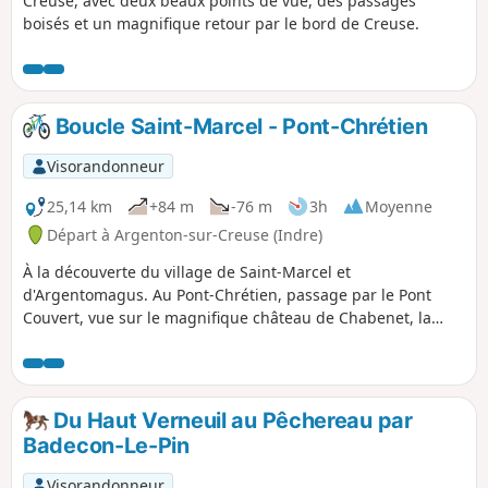
Creuse, avec deux beaux points de vue, des passages
boisés et un magnifique retour par le bord de Creuse.
Boucle Saint-Marcel - Pont-Chrétien
Visorandonneur
25,14 km
+84 m
-76 m
3h
Moyenne
Départ à Argenton-sur-Creuse (Indre)
À la découverte du village de Saint-Marcel et
d'Argentomagus. Au Pont-Chrétien, passage par le Pont
Couvert, vue sur le magnifique château de Chabenet, la
Bouzane, le château du Pont-Chrétien, la Creuse, la voie
verte...
Du Haut Verneuil au Pêchereau par
Badecon-Le-Pin
Visorandonneur