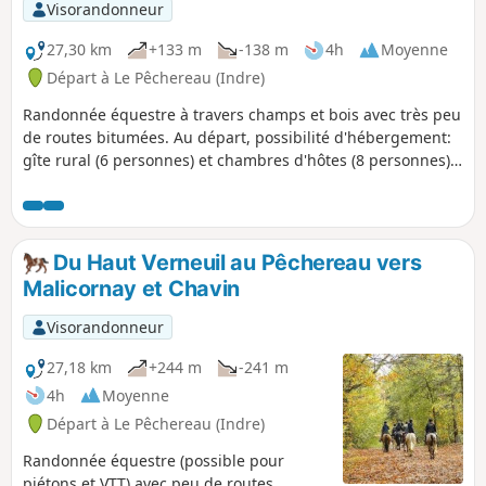
Visorandonneur
27,30 km
+133 m
-138 m
4h
Moyenne
Départ à Le Pêchereau (Indre)
Randonnée équestre à travers champs et bois avec très peu
de routes bitumées. Au départ, possibilité d'hébergement:
gîte rural (6 personnes) et chambres d'hôtes (8 personnes).
Pension pour chevaux (au pré).
Du Haut Verneuil au Pêchereau vers
Malicornay et Chavin
Visorandonneur
27,18 km
+244 m
-241 m
4h
Moyenne
Départ à Le Pêchereau (Indre)
Randonnée équestre (possible pour
piétons et VTT) avec peu de routes