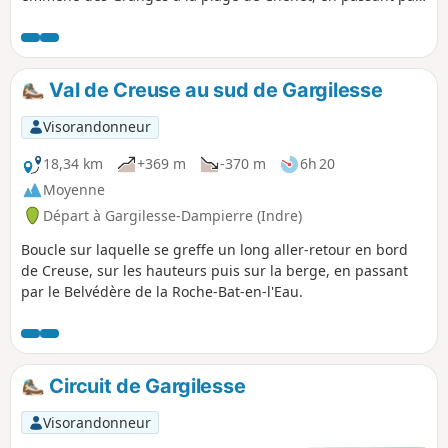
la Pierre à la Marthe, le château de la Prune et l'église Saint-
Saturnin. Cet univers champêtre fut une terre d'inspiration
et d'exploration pour un homme amoureux de la nature : le
poète Maurice Rollinat.
Val de Creuse au sud de Gargilesse
Visorandonneur
18,34 km
+369 m
-370 m
6h 20
Moyenne
Départ à Gargilesse-Dampierre (Indre)
Boucle sur laquelle se greffe un long aller-retour en bord
de Creuse, sur les hauteurs puis sur la berge, en passant
par le Belvédère de la Roche-Bat-en-l'Eau.
Circuit de Gargilesse
Visorandonneur