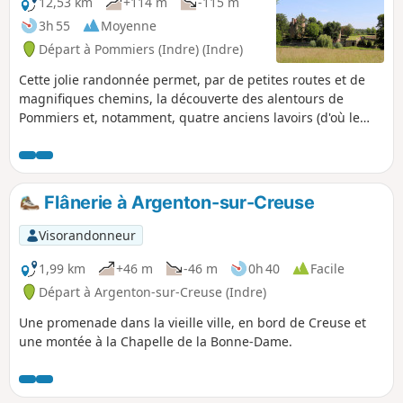
12,53 km
+114 m
-115 m
3h 55
Moyenne
Départ à Pommiers (Indre) (Indre)
Cette jolie randonnée permet, par de petites routes et de
magnifiques chemins, la découverte des alentours de
Pommiers et, notamment, quatre anciens lavoirs (d'où le
nom du chemin des Lavandières). Vous découvrirez
également le très beau château privé du Châtelier, avec ses
douves, sa tour du XIIes, son donjon du XVes et son
bâtiment principal du XVIIe.
Flânerie à Argenton-sur-Creuse
Visorandonneur
1,99 km
+46 m
-46 m
0h 40
Facile
Départ à Argenton-sur-Creuse (Indre)
Une promenade dans la vieille ville, en bord de Creuse et
une montée à la Chapelle de la Bonne-Dame.