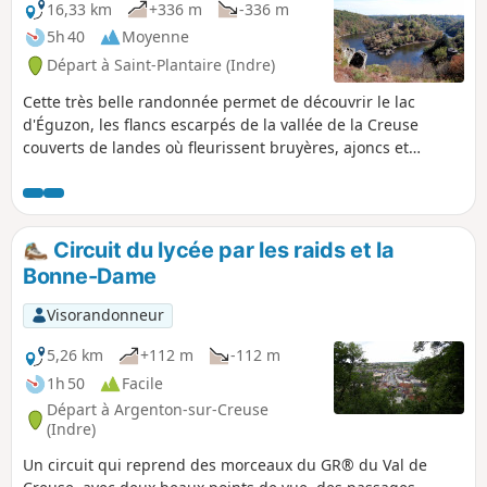
16,33 km
+336 m
-336 m
5h 40
Moyenne
Départ à Saint-Plantaire (Indre)
Cette très belle randonnée permet de découvrir le lac
d'Éguzon, les flancs escarpés de la vallée de la Creuse
couverts de landes où fleurissent bruyères, ajoncs et
genêts, et les falaises abruptes du rocher de la Fileuse avec
vue imprenable sur le confluent de la Creuse et de la
Sédelle et sur la forteresse de Crozant.Puis la descente vers
Crozant se fait par le sentier des Arts jalonné d’œuvres
Circuit du lycée par les raids et la
façonnées dans le rocher du pays par cinq sculpteurs.
Bonne-Dame
Retour par St-Jallet et sa campagne.
Visorandonneur
5,26 km
+112 m
-112 m
1h 50
Facile
Départ à Argenton-sur-Creuse
(Indre)
Un circuit qui reprend des morceaux du GR® du Val de