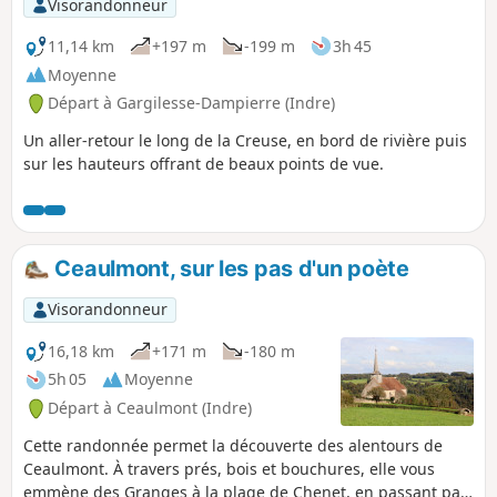
Visorandonneur
11,14 km
+197 m
-199 m
3h 45
Moyenne
Départ à Gargilesse-Dampierre (Indre)
Un aller-retour le long de la Creuse, en bord de rivière puis
sur les hauteurs offrant de beaux points de vue.
Ceaulmont, sur les pas d'un poète
Visorandonneur
16,18 km
+171 m
-180 m
5h 05
Moyenne
Départ à Ceaulmont (Indre)
Cette randonnée permet la découverte des alentours de
Ceaulmont. À travers prés, bois et bouchures, elle vous
emmène des Granges à la plage de Chenet, en passant par