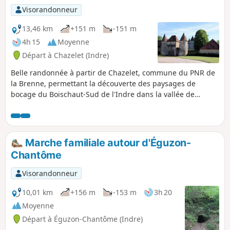
Visorandonneur
13,46 km
+151 m
-151 m
4h 15
Moyenne
Départ à Chazelet (Indre)
Belle randonnée à partir de Chazelet, commune du PNR de
la Brenne, permettant la découverte des paysages de
bocage du Boischaut-Sud de l'Indre dans la vallée de
l'Abloux, sur de petites routes, chemins et sentes variés.
Marche familiale autour d'Éguzon-
Chantôme
Visorandonneur
10,01 km
+156 m
-153 m
3h 20
Moyenne
Départ à Éguzon-Chantôme (Indre)