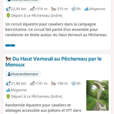
22,95 km
+316 m
-315 m
3h
Moyenne
Départ à Le Pêchereau (Indre)
Un circuit équestre pour cavaliers dans la campagne
berrichonne. Ce circuit fait partie d'un ensemble pour
randonner en étoile autour du Haut Verneuil au Pêchereau.
Du Haut Verneuil au Pêchereau par le
Menoux
Visorandonneur
21,86 km
+191 m
-190 m
3h
Moyenne
Départ à Le Pêchereau (Indre)
Randonnée équestre pour cavaliers et
attelages accessible aux piétons et VTT dans