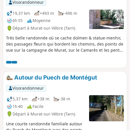
Visorandonneur
19,37 km
+493 m
-496 m
6h 55
Moyenne
Départ à Murat-sur-Vèbre (Tarn)
Très belle randonnée où se cache dolmen & statue-menhir,
des passages fleuris qui bordent les chemins, des points de
vue sur la campagne de Murat, sur le Camarès et les pentes
de l'Espinouse. Ce circuit emprunte en partie l'antique
chemin romain devenue au Moyen-Âge la Voie Tolosane, le
chemin d'Arles à Saint-Jacques.
Autour du Puech de Montégut
Visorandonneur
5,37 km
+38 m
-38 m
1h 40
Facile
Départ à Murat-sur-Vèbre (Tarn)
Une courte randonnée familiale autour
du Puech de Montégut avec des points