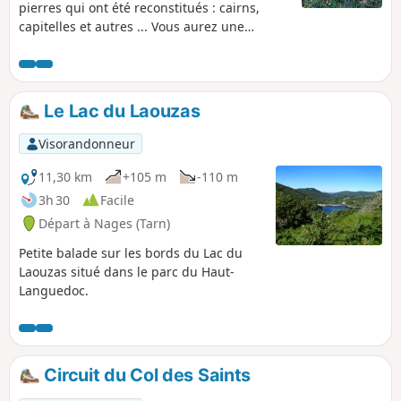
pierres qui ont été reconstitués : cairns,
capitelles et autres ... Vous aurez une
magnifique vue sur les Monts de Lacaune.
De mai et septembre vous pourrez vous
attarder à la Maison de Payrac, ferme du
XIXe siècle, restaurée en respectant la façon
Le Lac du Laouzas
de vivre et les objets d'autrefois.
Visorandonneur
11,30 km
+105 m
-110 m
3h 30
Facile
Départ à Nages (Tarn)
Petite balade sur les bords du Lac du
Laouzas situé dans le parc du Haut-
Languedoc.
Circuit du Col des Saints