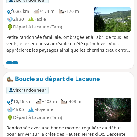
directe de fromage traditionnel de
brebis) et le retour à Murat par le
6,88 km
+174 m
-170 m
Castelas et son bourg ancien.
2h 30
Facile
Départ à Lacaune (Tarn)
Petite randonnée familiale, ombragée et à l'abri de tous les
vents, elle sera aussi agréable en été qu'en hiver. Vous
apprécierez les paysages ainsi que les chemins creux entre
noisetiers et houx.
Boucle au départ de Lacaune
Visorandonneur
10,26 km
+403 m
-403 m
4h 05
Moyenne
Départ à Lacaune (Tarn)
Randonnée avec une bonne montée régulière au début
pour arriver sur la crête des Hautes Terres d’Oc. Descente