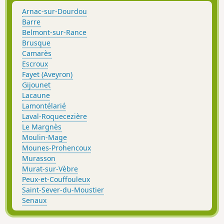
Arnac-sur-Dourdou
Barre
Belmont-sur-Rance
Brusque
Camarès
Escroux
Fayet (Aveyron)
Gijounet
Lacaune
Lamontélarié
Laval-Roquecezière
Le Margnès
Moulin-Mage
Mounes-Prohencoux
Murasson
Murat-sur-Vèbre
Peux-et-Couffouleux
Saint-Sever-du-Moustier
Senaux