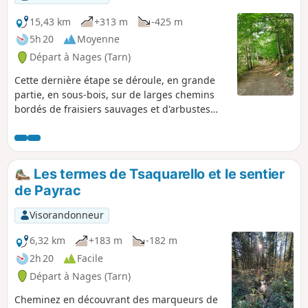
15,43 km
+313 m
-425 m
5h 20
Moyenne
Départ à Nages (Tarn)
Cette dernière étape se déroule, en grande
partie, en sous-bois, sur de larges chemins
bordés de fraisiers sauvages et d'arbustes
fruitiers divers.Le chemin sera varié en
circonvolutions, en montées et descentes,
jusqu'au pied du Roc de Montalet.Depuis ce
dernier, ce sera la descente, définitive, vers
Les termes de Tsaquarello et le sentier
Lacaune.
de Payrac
Visorandonneur
6,32 km
+183 m
-182 m
2h 20
Facile
Départ à Nages (Tarn)
Cheminez en découvrant des marqueurs de