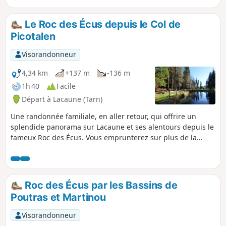
Le Roc des Écus depuis le Col de
Picotalen
Visorandonneur
4,34 km
+137 m
-136 m
1h 40
Facile
Départ à Lacaune (Tarn)
Une randonnée familiale, en aller retour, qui offrire un
splendide panorama sur Lacaune et ses alentours depuis le
fameux Roc des Écus. Vous emprunterez sur plus de la
moitié une large piste forestière et ensuite un beau sentier
sans aucune difficulté, quasiment ombragé tout du long.
Roc des Écus par les Bassins de
Poutras et Martinou
Visorandonneur