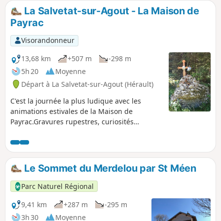
La Salvetat-sur-Agout - La Maison de
Payrac
Visorandonneur
13,68 km
+507 m
-298 m
5h 20
Moyenne
Départ à La Salvetat-sur-Agout (Hérault)
C'est la journée la plus ludique avec les
animations estivales de la Maison de
Payrac.Gravures rupestres, curiosités
géobiologiques et florales jalonnent le
chemin.Les bords du Lac de Laouzas offrent
de jolis coins de pique-nique, et son eau
limpide pour un p'tit plouf rafraîchissant.
Le Sommet du Merdelou par St Méen
Parc Naturel Régional
9,41 km
+287 m
-295 m
3h 30
Moyenne