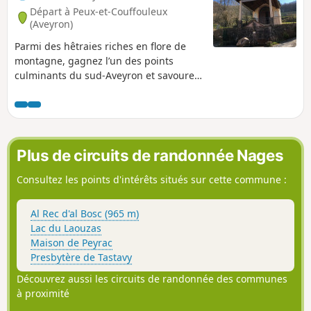
Départ à Peux-et-Couffouleux
(Aveyron)
Parmi des hêtraies riches en flore de
montagne, gagnez l’un des points
culminants du sud-Aveyron et savourez
une vue à 360° sur les monts dOrb, de
Lacaune et, par temps clair, sur les
Pyrénées Depuis Saint-Méen, lieu de
pèlerinage et berceau de la source du
Rance, rejoignez le sommet du
Plus de circuits de randonnée Nages
Merdelou (1 100m) à travers un paysage
de taillis, de forêts et de pelouses
Consultez les points d'intérêts situés sur cette commune :
d’altitude. Juste récompense de vos
efforts : un panorama de toute beauté
Al Rec d'al Bosc (965 m)
qui s’étend jusqu’aux hauts plateaux de
Lac du Laouzas
l’Espinouse et du Somail, table
Maison de Peyrac
d’orientation à l’appui !
Presbytère de Tastavy
Découvrez aussi les circuits de randonnée des communes
à proximité