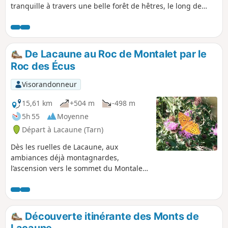
tranquille à travers une belle forêt de hêtres, le long de
haies de houx et un petit ruisseau sur la fin. De l'ombre tout
le long sauf pendant 2-3 km au sommet.
De Lacaune au Roc de Montalet par le
Roc des Écus
Visorandonneur
15,61 km
+504 m
-498 m
5h 55
Moyenne
Départ à Lacaune (Tarn)
Dès les ruelles de Lacaune, aux
ambiances déjà montagnardes,
l’ascension vers le sommet du Montalet
s’effectue dans l’atmosphère ouatée de
hêtraies magnifiques. Le Pic de
Montalet culmine à 1259 m. Une
journée randonnée et bol d’air pour
Découverte itinérante des Monts de
"s’espanter" de la beauté du paysage.