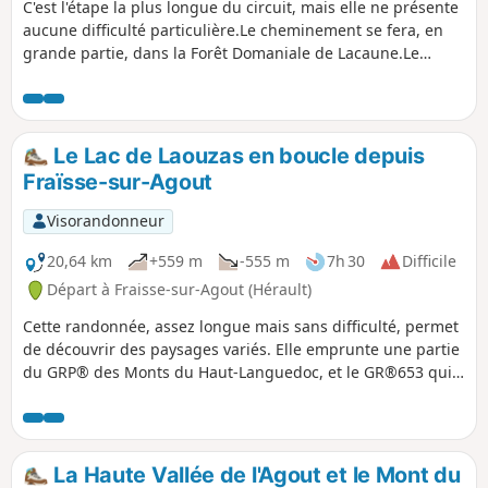
C'est l'étape la plus longue du circuit, mais elle ne présente
aucune difficulté particulière.Le cheminement se fera, en
grande partie, dans la Forêt Domaniale de Lacaune.Le
Ruisseau de Rieufrech vous accompagnera de son chant
cristallin, presque tout au long du chemin.Vous pourrez
envisager une pause méridienne sur ses abords, aux côtés
d'un petit pont.
Le Lac de Laouzas en boucle depuis
Fraïsse-sur-Agout
Visorandonneur
20,64 km
+559 m
-555 m
7h 30
Difficile
Départ à Fraisse-sur-Agout (Hérault)
Cette randonnée, assez longue mais sans difficulté, permet
de découvrir des paysages variés. Elle emprunte une partie
du GRP® des Monts du Haut-Languedoc, et le GR®653 qui
est une des variantes des Chemins de Compostelle. Elle
parcourt la partie méridionale du bord du Lac de Laouzas,
ainsi qu'une partie de la Haute Vallée de la rivière Agoût
La Haute Vallée de l'Agout et le Mont du