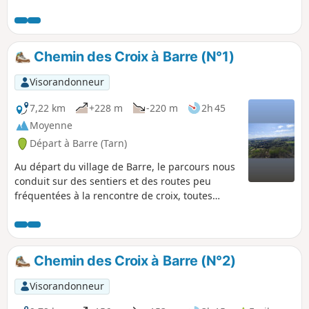
balcon offrent des panoramas sur les vallées en contrebas
et les autres sommets du Haut-Languedoc. Après une
pause au Lac de Vesoles, une descente en corniche
surplombe le Saut de Vesoles et les Gorges du Ruisseau du
Chemin des Croix à Barre (N°1)
Buraut et offre une vue plongeante sur le Golfe du Lion.
Visorandonneur
7,22 km
+228 m
-220 m
2h 45
Moyenne
Départ à Barre (Tarn)
Au départ du village de Barre, le parcours nous
conduit sur des sentiers et des routes peu
fréquentées à la rencontre de croix, toutes
différentes, qui les jalonnent. Vous découvrirez
des points de vue sur les vallées et les monts
qui contournent la commune.
Chemin des Croix à Barre (N°2)
Visorandonneur