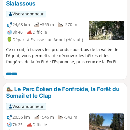
Sialassous
Visorandonneur
24,63 km
+565 m
-570 m
8h 40
Difficile
Départ à Fraisse-sur-Agout (Hérault)
Ce circuit, à travers les profonds sous-bois de la vallée de
l'Agout, vous permettra de découvrir les hêtres et les
fougères de la forêt de l'Espinouse, puis ceux de la Forêt
Domaniale du Somail. Nombreux points de vue en chemin
dont celui du Mont du Sialassous, vue à 360°. En fin de
parcours, ce sera le Pailher de Prat d'Alaric, patrimoine
architectural atypique.
Le Parc Éolien de Fonfroide, la Forêt du
Somail et le Clap
Visorandonneur
20,56 km
+546 m
-543 m
7h 25
Difficile