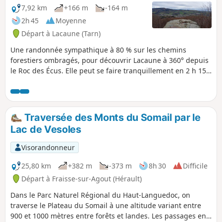
7,92 km
+166 m
-164 m
2h 45
Moyenne
Départ à Lacaune (Tarn)
Une randonnée sympathique à 80 % sur les chemins
forestiers ombragés, pour découvrir Lacaune à 360° depuis
le Roc des Écus. Elle peut se faire tranquillement en 2 h 15
en famille, les montées étant douces.
Traversée des Monts du Somail par le
Lac de Vesoles
Visorandonneur
25,80 km
+382 m
-373 m
8h 30
Difficile
Départ à Fraisse-sur-Agout (Hérault)
Dans le Parc Naturel Régional du Haut-Languedoc, on
traverse le Plateau du Somail à une altitude variant entre
900 et 1000 mètres entre forêts et landes. Les passages en