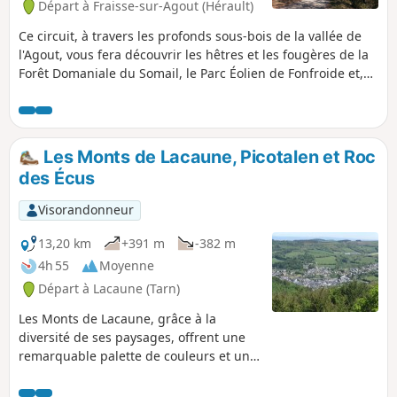
Départ à Fraisse-sur-Agout (Hérault)
Ce circuit, à travers les profonds sous-bois de la vallée de
l'Agout, vous fera découvrir les hêtres et les fougères de la
Forêt Domaniale du Somail, le Parc Éolien de Fonfroide et,
enfin, le Pailher de Prat d'Alaric, patrimoine architectural
atypique. Points de vue, calvaires et petit patrimoine
jalonneront le parcours.
Les Monts de Lacaune, Picotalen et Roc
des Écus
Visorandonneur
13,20 km
+391 m
-382 m
4h 55
Moyenne
Départ à Lacaune (Tarn)
Les Monts de Lacaune, grâce à la
diversité de ses paysages, offrent une
remarquable palette de couleurs et un
régal pour les randonneurs.