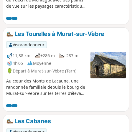
de vue sur les paysages caractéristiques
des Monts de Lacaune et retour par le
Chemin de Saint-Jacques-de-
Compostelle, la via Tolosana (GR® 653).
Au départ ou à l'arrivée, à coupler avec
Les Tourelles à Murat-sur-Vèbre
la visite du Centre d'Interprétation des
Statues-Menhirs.
Visorandonneur
11,38 km
+286 m
-287 m
4h 05
Moyenne
Départ à Murat-sur-Vèbre (Tarn)
Au cœur des Monts de Lacaune, une
randonnée familiale depuis le bourg de
Murat-sur-Vèbre sur les terres d’élevage
de la brebis de Lacaune dont le lait
donne le fromage de Roquefort,
premier fromage français à avoir reçu
une appellation d’origine. Avec une
Les Cabanes
pause dans une jasse restaurée, la
traversée d’un hameau typique (vente
Visorandonneur